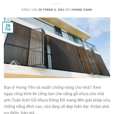
ĐĂNG VÀO
28 THÁNG 6, 2021
BỞI
HOANG OANH
28
Th6
Bạn ở Hưng Yên và muốn chống nóng cho nhà? Xem
ngay công trình thi công lam che nắng gỗ nhựa cho nhà
anh Tuấn Anh! Gỗ Nhựa Đông Đô mang đến giải pháp vừa
chống nắng đỉnh cao, vừa tăng vẻ đẹp hiện đại. Khám phá
ưu điểm, báo giá…