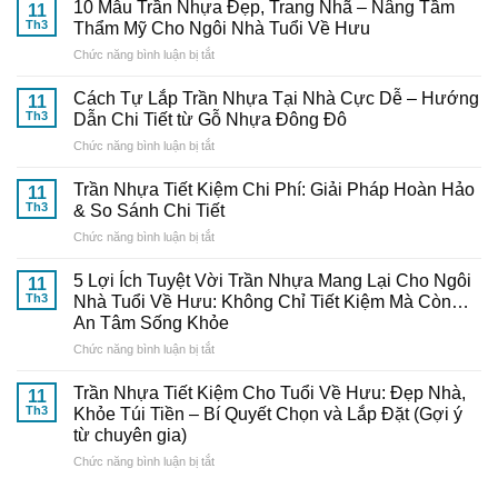
Mua
10 Mẫu Trần Nhựa Đẹp, Trang Nhã – Nâng Tầm
11
Và
Th3
Thẩm Mỹ Cho Ngôi Nhà Tuổi Về Hưu
Thi
ở
Chức năng bình luận bị tắt
Công
10
Trần
Mẫu
Nhựa
Cách Tự Lắp Trần Nhựa Tại Nhà Cực Dễ – Hướng
11
Trần
Thông
Th3
Dẫn Chi Tiết từ Gỗ Nhựa Đông Đô
Nhựa
Minh:
ở
Chức năng bình luận bị tắt
Đẹp,
Bí
Cách
Trang
Quyết
Tự
Nhã
Trần Nhựa Tiết Kiệm Chi Phí: Giải Pháp Hoàn Hảo
Từ
11
Lắp
–
Th3
& So Sánh Chi Tiết
Chuyên
Trần
Nâng
Gia
ở
Chức năng bình luận bị tắt
Nhựa
Tầm
Đến
Trần
Tại
Thẩm
Từ
Nhựa
Nhà
5 Lợi Ích Tuyệt Vời Trần Nhựa Mang Lại Cho Ngôi
Mỹ
11
Gỗ
Tiết
Cực
Th3
Nhà Tuổi Về Hưu: Không Chỉ Tiết Kiệm Mà Còn…
Cho
Nhựa
Kiệm
Dễ
Ngôi
An Tâm Sống Khỏe
Đông
Chi
–
Nhà
Đô
ở
Chức năng bình luận bị tắt
Phí:
Hướng
Tuổi
5
Giải
Dẫn
Về
Lợi
Pháp
Trần Nhựa Tiết Kiệm Cho Tuổi Về Hưu: Đẹp Nhà,
Chi
11
Hưu
Ích
Hoàn
Tiết
Th3
Khỏe Túi Tiền – Bí Quyết Chọn và Lắp Đặt (Gợi ý
Tuyệt
Hảo
từ
từ chuyên gia)
Vời
&
Gỗ
ở
Chức năng bình luận bị tắt
Trần
So
Nhựa
Trần
Nhựa
Sánh
Đông