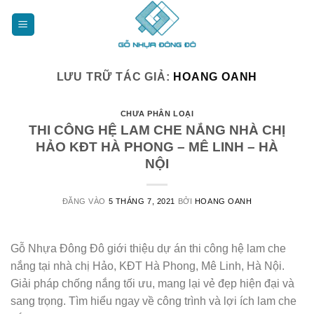
Bỏ
qua
nội
dung
LƯU TRỮ TÁC GIẢ:
HOANG OANH
CHƯA PHÂN LOẠI
THI CÔNG HỆ LAM CHE NẮNG NHÀ CHỊ
HẢO KĐT HÀ PHONG – MÊ LINH – HÀ
NỘI
ĐĂNG VÀO
5 THÁNG 7, 2021
BỞI
HOANG OANH
Gỗ Nhựa Đông Đô giới thiệu dự án thi công hệ lam che
nắng tại nhà chị Hảo, KĐT Hà Phong, Mê Linh, Hà Nội.
Giải pháp chống nắng tối ưu, mang lại vẻ đẹp hiện đại và
sang trọng. Tìm hiểu ngay về công trình và lợi ích lam che