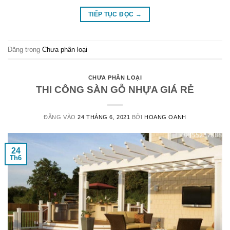
TIẾP TỤC ĐỌC
→
Đăng trong
Chưa phân loại
CHƯA PHÂN LOẠI
THI CÔNG SÀN GỖ NHỰA GIÁ RẺ
ĐĂNG VÀO
24 THÁNG 6, 2021
BỞI
HOANG OANH
24
Th6