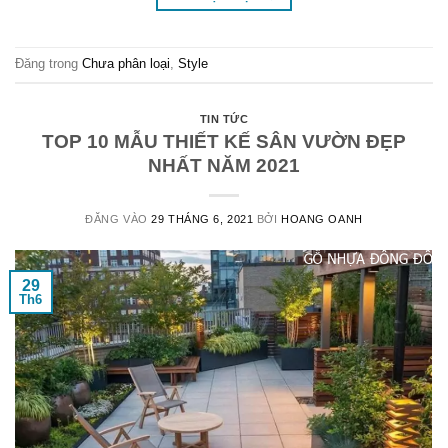
Đăng trong
Chưa phân loại
,
Style
TIN TỨC
TOP 10 MẪU THIẾT KẾ SÂN VƯỜN ĐẸP
NHẤT NĂM 2021
ĐĂNG VÀO
29 THÁNG 6, 2021
BỞI
HOANG OANH
29
Th6