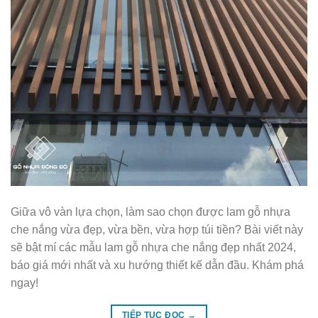
Giữa vô vàn lựa chọn, làm sao chọn được lam gỗ nhựa
che nắng vừa đẹp, vừa bền, vừa hợp túi tiền? Bài viết này
sẽ bật mí các mẫu lam gỗ nhựa che nắng đẹp nhất 2024,
báo giá mới nhất và xu hướng thiết kế dẫn đầu. Khám phá
ngay!
TIẾP TỤC ĐỌC
→