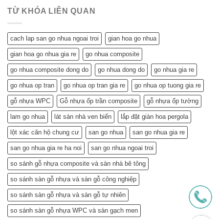
Nhựa
Mang
Chi
Đô
Tiết
Lại
Tiết
TỪ KHÓA LIÊN QUAN
Kiệm
Cho
Cho
Ngôi
Tuổi
Nhà
cach lap san go nhua ngoai troi
gian hoa go nhua
Về
Tuổi
Hưu:
Về
gian hoa go nhua gia re
go nhua composite
Đẹp
Hưu:
Nhà,
Không
go nhua composite dong do
go nhua dong do
go nhua gia re
Khỏe
Chỉ
Túi
Tiết
go nhua op tran
go nhua op tran gia re
go nhua op tuong gia re
Tiền
Kiệm
–
gỗ nhựa WPC
Gỗ nhựa ốp trần composite
gỗ nhựa ốp tường
Mà
Bí
Còn…
lam go nhua
lát sàn nhà ven biển
lắp đặt giàn hoa pergola
Quyết
An
Chọn
Tâm
lột xác căn hộ chung cư
san go nhua
san go nhua gia re
và
Sống
Lắp
Khỏe
san go nhua gia re ha noi
san go nhua ngoai troi
Đặt
(Gợi
so sánh gỗ nhựa composite và sàn nhà bê tông
ý
từ
so sánh sàn gỗ nhựa và sàn gỗ công nghiệp
chuyên
gia)
so sánh sàn gỗ nhựa và sàn gỗ tự nhiên
so sánh sàn gỗ nhựa WPC và sàn gạch men