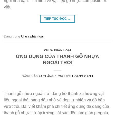
ngôi nhà bạn. Tìm hiểu về vật liệu gỗ nhựa composite ưu
việt.
TIẾP TỤC ĐỌC
→
Đăng trong
Chưa phân loại
CHƯA PHÂN LOẠI
ỨNG DỤNG CỦA THANH GỖ NHỰA
NGOÀI TRỜI
ĐĂNG VÀO
24 THÁNG 6, 2021
BỞI
HOANG OANH
Thanh gỗ nhựa ngoài trời đang trở thành xu hướng vật
liệu ngoại thất hàng đầu nhờ vẻ đẹp tự nhiên và độ bền
vượt trội. Bài viết khám phá chi tiết ứng dụng đa dạng của
thanh gỗ nhựa, từ ốp tường, lát sàn đến làm giàn pergola,