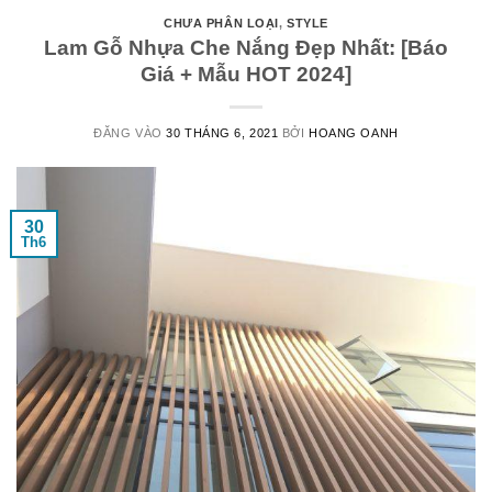
CHƯA PHÂN LOẠI
,
STYLE
Lam Gỗ Nhựa Che Nắng Đẹp Nhất: [Báo
Giá + Mẫu HOT 2024]
ĐĂNG VÀO
30 THÁNG 6, 2021
BỞI
HOANG OANH
30
Th6