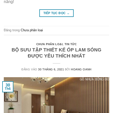
nắng!
TIẾP TỤC ĐỌC
→
Đăng trong
Chưa phân loại
CHƯA PHÂN LOẠI
,
TIN TỨC
BỘ SƯU TẬP THIẾT KẾ ỐP LAM SÓNG
ĐƯỢC YÊU THÍCH NHẤT
ĐĂNG VÀO
30 THÁNG 6, 2021
BỞI
HOANG OANH
30
Th6