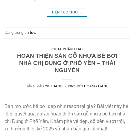
TIẾP TỤC ĐỌC
→
Đăng trong
tin tức
CHƯA PHÂN LOẠI
HOÀN THIỆN SÀN GỖ NHỰA BỂ BƠI
NHÀ CHỊ DUNG Ở PHỔ YÊN – THÁI
NGUYÊN
ĐĂNG VÀO
28 THÁNG 6, 2021
BỞI
HOANG OANH
Bạn mơ ước bể bơi đẹp như resort tại gia? Bài viết này hé
lộ bí quyết qua dự án hoàn thiện sàn gỗ nhựa bể bơi nhà
chị Dung ở Phổ Yên. Khám phá vẻ đẹp, độ bền vượt trội,
xu hướng thiết kế 2025 và nhận báo giá tốt nhất!