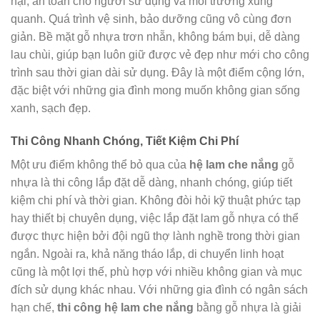
hại, an toàn cho người sử dụng và môi trường xung
quanh. Quá trình vệ sinh, bảo dưỡng cũng vô cùng đơn
giản. Bề mặt gỗ nhựa trơn nhẵn, không bám bụi, dễ dàng
lau chùi, giúp bạn luôn giữ được vẻ đẹp như mới cho công
trình sau thời gian dài sử dụng. Đây là một điểm cộng lớn,
đặc biệt với những gia đình mong muốn không gian sống
xanh, sạch đẹp.
Thi Công Nhanh Chóng, Tiết Kiệm Chi Phí
Một ưu điểm không thể bỏ qua của
hệ lam che nắng
gỗ
nhựa là thi công lắp đặt dễ dàng, nhanh chóng, giúp tiết
kiệm chi phí và thời gian. Không đòi hỏi kỹ thuật phức tạp
hay thiết bị chuyên dụng, việc lắp đặt lam gỗ nhựa có thể
được thực hiện bởi đội ngũ thợ lành nghề trong thời gian
ngắn. Ngoài ra, khả năng tháo lắp, di chuyển linh hoạt
cũng là một lợi thế, phù hợp với nhiều không gian và mục
đích sử dụng khác nhau. Với những gia đình có ngân sách
hạn chế,
thi công hệ lam che nắng
bằng gỗ nhựa là giải