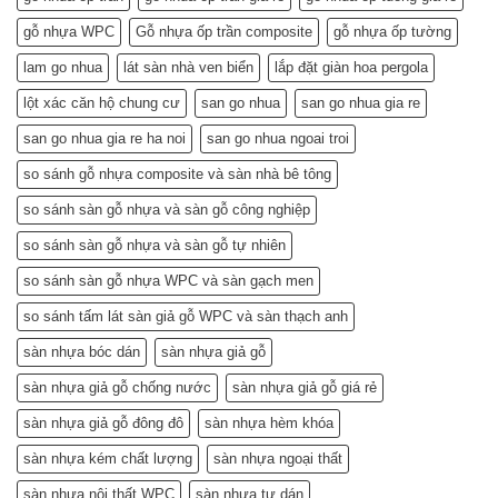
Tiền
Kiệm
–
gỗ nhựa WPC
Gỗ nhựa ốp trần composite
gỗ nhựa ốp tường
Mà
Bí
Còn…
lam go nhua
lát sàn nhà ven biển
lắp đặt giàn hoa pergola
Quyết
An
Chọn
Tâm
lột xác căn hộ chung cư
san go nhua
san go nhua gia re
và
Sống
Lắp
Khỏe
san go nhua gia re ha noi
san go nhua ngoai troi
Đặt
(Gợi
so sánh gỗ nhựa composite và sàn nhà bê tông
ý
từ
so sánh sàn gỗ nhựa và sàn gỗ công nghiệp
chuyên
gia)
so sánh sàn gỗ nhựa và sàn gỗ tự nhiên
so sánh sàn gỗ nhựa WPC và sàn gạch men
so sánh tấm lát sàn giả gỗ WPC và sàn thạch anh
sàn nhựa bóc dán
sàn nhựa giả gỗ
sàn nhựa giả gỗ chống nước
sàn nhựa giả gỗ giá rẻ
sàn nhựa giả gỗ đông đô
sàn nhựa hèm khóa
sàn nhựa kém chất lượng
sàn nhựa ngoại thất
sàn nhựa nội thất WPC
sàn nhựa tự dán