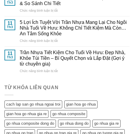
Lắp
–
Th3
& So Sánh Chi Tiết
Chuyên
Trần
Nâng
Gia
ở
Chức năng bình luận bị tắt
Nhựa
Tầm
Đến
Trần
Tại
Thẩm
Từ
Nhựa
Nhà
5 Lợi Ích Tuyệt Vời Trần Nhựa Mang Lại Cho Ngôi
Mỹ
11
Gỗ
Tiết
Cực
Th3
Nhà Tuổi Về Hưu: Không Chỉ Tiết Kiệm Mà Còn…
Cho
Nhựa
Kiệm
Dễ
Ngôi
An Tâm Sống Khỏe
Đông
Chi
–
Nhà
Đô
ở
Chức năng bình luận bị tắt
Phí:
Hướng
Tuổi
5
Giải
Dẫn
Về
Lợi
Pháp
Trần Nhựa Tiết Kiệm Cho Tuổi Về Hưu: Đẹp Nhà,
Chi
11
Hưu
Ích
Hoàn
Tiết
Th3
Khỏe Túi Tiền – Bí Quyết Chọn và Lắp Đặt (Gợi ý
Tuyệt
Hảo
từ
từ chuyên gia)
Vời
&
Gỗ
ở
Chức năng bình luận bị tắt
Trần
So
Nhựa
Trần
Nhựa
Sánh
Đông
Nhựa
Mang
Chi
Đô
Tiết
Lại
Tiết
TỪ KHÓA LIÊN QUAN
Kiệm
Cho
Cho
Ngôi
Tuổi
Nhà
cach lap san go nhua ngoai troi
gian hoa go nhua
Về
Tuổi
Hưu:
Về
gian hoa go nhua gia re
go nhua composite
Đẹp
Hưu:
Nhà,
Không
go nhua composite dong do
go nhua dong do
go nhua gia re
Khỏe
Chỉ
Túi
Tiết
go nhua op tran
go nhua op tran gia re
go nhua op tuong gia re