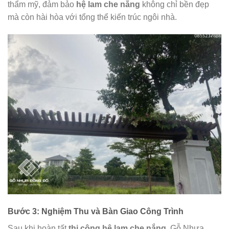
thẩm mỹ, đảm bảo
hệ lam che nắng
không chỉ bền đẹp
mà còn hài hòa với tổng thể kiến trúc ngôi nhà.
Bước 3: Nghiệm Thu và Bàn Giao Công Trình
Sau khi hoàn tất
thi công hệ lam che nắng
, Gỗ Nhựa