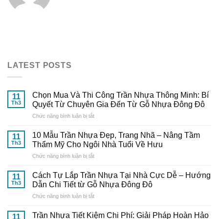
LATEST POSTS
Chọn Mua Và Thi Công Trần Nhựa Thông Minh: Bí
11
Th3
Quyết Từ Chuyên Gia Đến Từ Gỗ Nhựa Đông Đô
ở
Chức năng bình luận bị tắt
Chọn
Mua
10 Mẫu Trần Nhựa Đẹp, Trang Nhã – Nâng Tầm
11
Và
Th3
Thẩm Mỹ Cho Ngôi Nhà Tuổi Về Hưu
Thi
ở
Chức năng bình luận bị tắt
Công
10
Trần
Mẫu
Nhựa
Cách Tự Lắp Trần Nhựa Tại Nhà Cực Dễ – Hướng
11
Trần
Thông
Th3
Dẫn Chi Tiết từ Gỗ Nhựa Đông Đô
Nhựa
Minh:
ở
Chức năng bình luận bị tắt
Đẹp,
Bí
Cách
Trang
Quyết
Tự
Nhã
Trần Nhựa Tiết Kiệm Chi Phí: Giải Pháp Hoàn Hảo
Từ
11