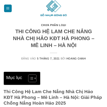
Bỏ
qua
nội
dung
CHƯA PHÂN LOẠI
THI CÔNG HỆ LAM CHE NẮNG
NHÀ CHỊ HẢO KĐT HÀ PHONG –
MÊ LINH – HÀ NỘI
ĐĂNG VÀO
5 THÁNG 7, 2021
BỞI
HOANG OANH
Mục lục
Thi Công Hệ Lam Che Nắng Nhà Chị Hảo
KĐT Hà Phong – Mê Linh – Hà Nội: Giải Pháp
Chống Nắng Hoàn Hảo 2025