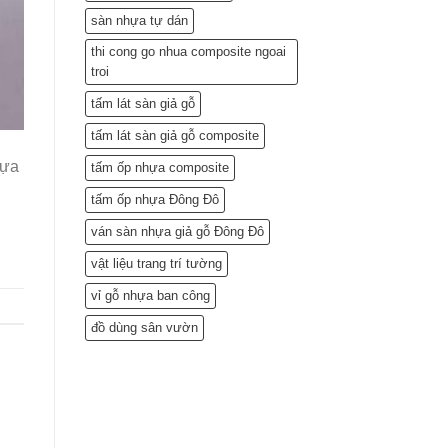
sàn nhựa tự dán
thi cong go nhua composite ngoai
troi
tấm lát sàn giả gỗ
tấm lát sàn giả gỗ composite
hựa
tấm ốp nhựa composite
tấm ốp nhựa Đông Đô
ván sàn nhựa giả gỗ Đông Đô
vật liệu trang trí tường
vỉ gỗ nhựa ban công
đồ dùng sân vườn