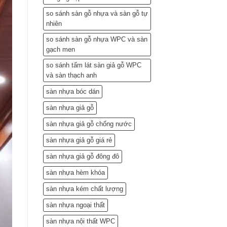
so sánh sàn gỗ nhựa và sàn gỗ tự
nhiên
so sánh sàn gỗ nhựa WPC và sàn
gạch men
so sánh tấm lát sàn giả gỗ WPC
và sàn thạch anh
sàn nhựa bóc dán
sàn nhựa giả gỗ
sàn nhựa giả gỗ chống nước
sàn nhựa giả gỗ giá rẻ
sàn nhựa giả gỗ đông đô
sàn nhựa hèm khóa
sàn nhựa kém chất lượng
sàn nhựa ngoại thất
sàn nhựa nội thất WPC