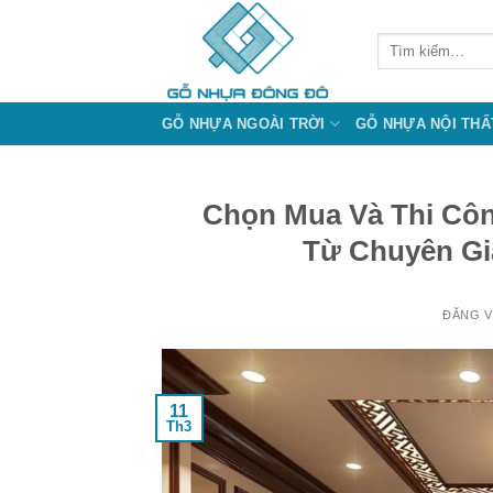
Bỏ
qua
Tìm
kiếm:
nội
dung
GỖ NHỰA NGOÀI TRỜI
GỖ NHỰA NỘI THẤ
Chọn Mua Và Thi Côn
Từ Chuyên Gi
ĐĂNG 
11
Th3