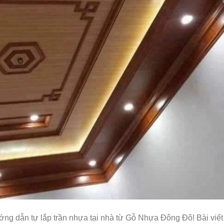
ng dẫn tự lắp trần nhựa tại nhà từ Gỗ Nhựa Đông Đô! Bài viết