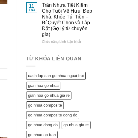
Đông
&
Lợi
Trần Nhựa Tiết Kiệm
11
Đô
So
Ích
Th3
Cho Tuổi Về Hưu: Đẹp
Sánh
Tuyệt
Nhà, Khỏe Túi Tiền –
Chi
Vời
Bí Quyết Chọn và Lắp
Tiết
Trần
Đặt (Gợi ý từ chuyên
Nhựa
gia)
Mang
Lại
ở
Chức năng bình luận bị tắt
Cho
Trần
Ngôi
Nhựa
Nhà
Tiết
TỪ KHÓA LIÊN QUAN
Tuổi
Kiệm
Về
Cho
Hưu:
Tuổi
cach lap san go nhua ngoai troi
Không
Về
Chỉ
Hưu:
gian hoa go nhua
Tiết
Đẹp
Kiệm
Nhà,
gian hoa go nhua gia re
Mà
Khỏe
Còn…
Túi
go nhua composite
An
Tiền
Tâm
–
go nhua composite dong do
Sống
Bí
Khỏe
go nhua dong do
go nhua gia re
Quyết
Chọn
go nhua op tran
và