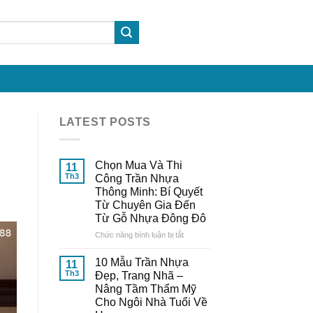
LATEST POSTS
Chọn Mua Và Thi
11
Th3
Công Trần Nhựa
Thông Minh: Bí Quyết
Từ Chuyên Gia Đến
Từ Gỗ Nhựa Đông Đô
ở
Chức năng bình luận bị tắt
Chọn
Mua
10 Mẫu Trần Nhựa
11
Và
Th3
Đẹp, Trang Nhã –
Thi
Nâng Tầm Thẩm Mỹ
Công
Cho Ngôi Nhà Tuổi Về
Trần