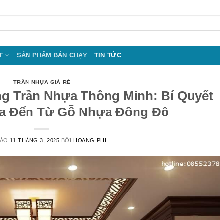
T
SẢN PHẨM BÁN CHẠY
TIN TỨC
TRẦN NHỰA GIÁ RẺ
g Trần Nhựa Thông Minh: Bí Quyết
a Đến Từ Gỗ Nhựa Đông Đô
VÀO
11 THÁNG 3, 2025
BỞI
HOANG PHI