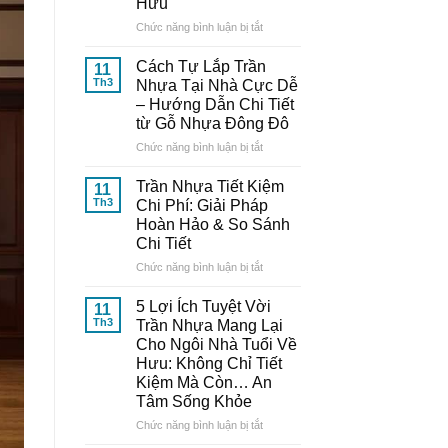
Hưu
Nhựa
Thông
ở
Chức năng bình luận bị tắt
Minh:
10
Bí
Mẫu
Cách Tự Lắp Trần
11
Quyết
Trần
Th3
Nhựa Tại Nhà Cực Dễ
Từ
Nhựa
– Hướng Dẫn Chi Tiết
Chuyên
Đẹp,
từ Gỗ Nhựa Đông Đô
Gia
Trang
Đến
Nhã
ở
Chức năng bình luận bị tắt
Từ
–
Cách
Gỗ
Nâng
Tự
Trần Nhựa Tiết Kiệm
11
Nhựa
Tầm
Lắp
Th3
Chi Phí: Giải Pháp
Đông
Thẩm
Trần
Hoàn Hảo & So Sánh
Đô
Mỹ
Nhựa
Chi Tiết
Cho
Tại
Ngôi
Nhà
ở
Chức năng bình luận bị tắt
Nhà
Cực
Trần
Tuổi
Dễ
Nhựa
5 Lợi Ích Tuyệt Vời
11
Về
–
Tiết
Th3
Trần Nhựa Mang Lại
Hưu
Hướng
Kiệm
Cho Ngôi Nhà Tuổi Về
Dẫn
Chi
Hưu: Không Chỉ Tiết
Chi
Phí:
Kiệm Mà Còn… An
Tiết
Giải
Tâm Sống Khỏe
từ
Pháp
Gỗ
Hoàn
ở
Chức năng bình luận bị tắt
Nhựa
Hảo
5