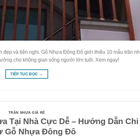
h đẹp và tiện nghi. Gỗ Nhựa Đông Đô giới thiệu 10 mẫu trần n
lý tưởng cho không gian sống người lớn tuổi. Xem ngay!
TIẾP TỤC ĐỌC
→
TRẦN NHỰA GIÁ RẺ
ựa Tại Nhà Cực Dễ – Hướng Dẫn Chi
từ Gỗ Nhựa Đông Đô