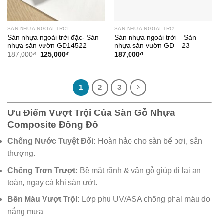
SÀN NHỰA NGOÀI TRỜI
SÀN NHỰA NGOÀI TRỜI
Sàn nhựa ngoài trời đặc- Sàn
Sàn nhựa ngoài trời – Sàn
nhựa sân vườn GD14522
nhựa sân vườn GD – 23
Giá
Giá
187,000
₫
125,000
₫
187,000
₫
gốc
hiện
là:
tại
187,000₫.
là:
125,000₫.
1
2
3
Ưu Điểm Vượt Trội Của Sàn Gỗ Nhựa
Composite Đông Đô
Chống Nước Tuyệt Đối:
Hoàn hảo cho sàn bể bơi, sân
thượng.
Chống Trơn Trượt:
Bề mặt rãnh & vân gỗ giúp đi lại an
toàn, ngay cả khi sàn ướt.
Bền Màu Vượt Trội:
Lớp phủ UV/ASA chống phai màu do
nắng mưa.