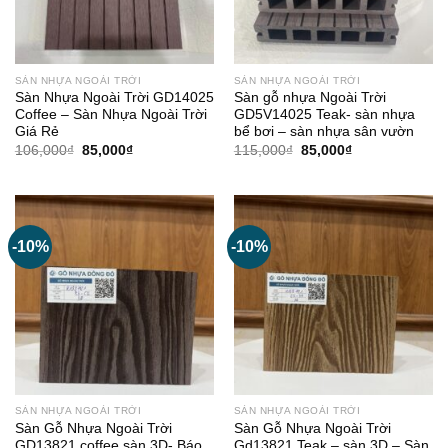
SÀN NHỰA NGOÀI TRỜI
SÀN NHỰA NGOÀI TRỜI
Sàn Nhựa Ngoài Trời GD14025
Sàn gỗ nhựa Ngoài Trời
Coffee – Sàn Nhựa Ngoài Trời
GD5V14025 Teak- sàn nhựa
Giá Rẻ
bể bơi – sàn nhựa sân vườn
Giá
Giá
Giá
Giá
106,000
₫
85,000
₫
115,000
₫
85,000
₫
gốc
hiện
gốc
hiện
là:
tại
là:
tại
106,000₫.
là:
115,000₫.
là:
85,000₫.
85,000₫.
-10%
-10%
SÀN NHỰA NGOÀI TRỜI
SÀN NHỰA NGOÀI TRỜI
Sàn Gỗ Nhựa Ngoài Trời
Sàn Gỗ Nhựa Ngoài Trời
GD13821 coffee sàn 3D- Báo
Gd13821 Teak – sàn 3D – Sàn