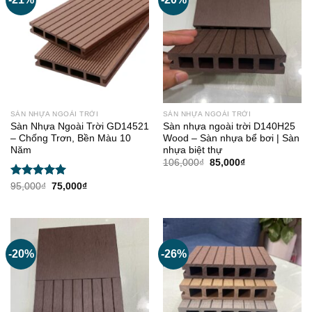
SÀN NHỰA NGOÀI TRỜI
SÀN NHỰA NGOÀI TRỜI
Sàn Nhựa Ngoài Trời GD14521
Sàn nhựa ngoài trời D140H25
– Chống Trơn, Bền Màu 10
Wood – Sàn nhựa bể bơi | Sàn
Năm
nhựa biệt thự
Giá
Giá
106,000
₫
85,000
₫
gốc
hiện
là:
tại
Được xếp
Giá
Giá
95,000
₫
75,000
₫
106,000₫.
là:
gốc
hiện
hạng
5.00
85,000₫.
là:
tại
5 sao
95,000₫.
là:
75,000₫.
-20%
-26%