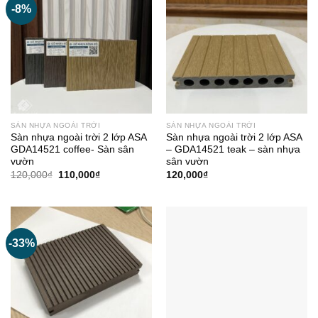
-8%
SÀN NHỰA NGOÀI TRỜI
SÀN NHỰA NGOÀI TRỜI
Sàn nhựa ngoài trời 2 lớp ASA
Sàn nhựa ngoài trời 2 lớp ASA
GDA14521 coffee- Sàn sân
– GDA14521 teak – sàn nhựa
vườn
sân vườn
Giá
Giá
120,000
₫
110,000
₫
120,000
₫
gốc
hiện
là:
tại
120,000₫.
là:
110,000₫.
-33%