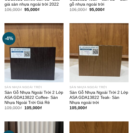
giá sàn nhựa ngoài trời 2022
gỗ nhựa ngoài trời
Giá
Giá
Giá
Giá
106,000
₫
95,000
₫
106,000
₫
95,000
₫
gốc
hiện
gốc
hiện
là:
tại
là:
tại
106,000₫.
là:
106,000₫.
là:
95,000₫.
95,000₫.
-4%
SÀN NHỰA NGOÀI TRỜI
SÀN NHỰA NGOÀI TRỜI
Sàn Gỗ Nhựa Ngoài Trời 2 Lớp
Sàn Gỗ Nhựa Ngoài Trời 2 Lớp
ASA GDA13822 Coffee- Sàn
ASA GDA13822 Teak- Sàn
Nhựa Ngoài Trời Giá Rẻ
Nhựa ngoài trời
Giá
Giá
109,000
₫
105,000
₫
105,000
₫
gốc
hiện
là:
tại
109,000₫.
là:
105,000₫.