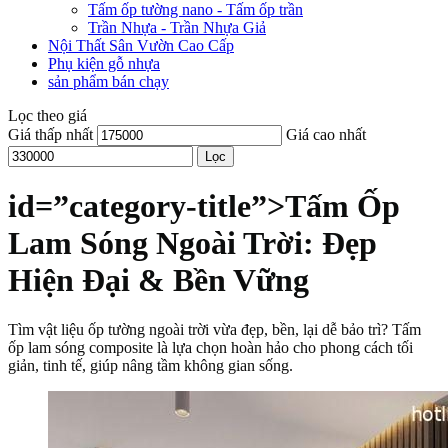
Tấm ốp tường nano - Tấm ốp trần
Trần Nhựa - Trần Nhựa Giả
Nội Thất Sân Vườn Cao Cấp
Phụ kiện gỗ nhựa
sản phẩm bán chạy
Lọc theo giá
Giá thấp nhất
Giá cao nhất
Lọc
id=”category-title”>Tấm Ốp
Lam Sóng Ngoài Trời: Đẹp
Hiện Đại & Bền Vững
Tìm vật liệu ốp tường ngoài trời vừa đẹp, bền, lại dễ bảo trì? Tấm
ốp lam sóng composite là lựa chọn hoàn hảo cho phong cách tối
giản, tinh tế, giúp nâng tầm không gian sống.