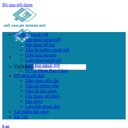
Bỏ qua nội dung
Gỗ nhựa ngoài trời
Sàn nhựa ngoài trời
Sàn nhựa bể bơi
Tấm ốp tường ngoài trời
Giàn hoa pergola
Lam sóng ngoài trời
Lam hộp ngoài trời
Tìm kiếm:
Vỉ Gỗ Nhựa Ban Công
Gỗ nhựa nội thất
Trần nhựa giật cấp
Tấm ốp tường trần
Tấm ốp lam sóng
Cầu thang gỗ nhựa
Sàn nhựa
Lam hộp trong nhà
Sản phẩm bán chạy
Tin Tức
Lọc