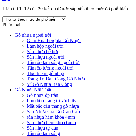
Hiển thị 1–12 của 20 kết quả
Được sắp xếp theo mức độ phổ biến
Phân loại
Gỗ nhựa ngoài trời
Giàn Hoa Pergola Gỗ Nhựa
Lam hộp ngoài trời
Sàn nhựa bể bơi
Sàn nhựa ngoài trời
Tấm ốp lam sóng ngoài trời
Tấm ốp tường ngoài trời
Thanh lam gỗ nhựa
Trang Trí Ban Công Gỗ Nhựa
Vỉ Gỗ Nhựa Ban Công
Gỗ Nhựa Nội Thất
Gỗ nhựa ốp trần
Lam hộp trang trí vách tivi
Mặt bậc cầu thang gỗ nhựa
Sàn Nhựa Giả Gỗ Cao Cấp
sàn nhựa hèm khóa 4mm
Sàn nhựa hèm khóa 6mm
Sàn nhựa tự dán
Tấm ốp lam sóng