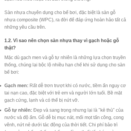
Sàn nhựa chuyên dụng cho bể bơi, đặc biệt là sàn gỗ
nhựa composite (WPC), ra đời để đáp ứng hoàn hảo tất cả
những yêu cầu trên.
1.2. Vì sao nên chọn sàn nhựa thay vì gạch hoặc gỗ
thật?
Mặc dù gạch men và gỗ tự nhiên là những lựa chọn truyền
thống, chúng lại bộc lộ nhiều hạn chế khi sử dụng cho sàn
bể bơi:
Gạch men:
Rất dễ trơn trượt khi có nước, tiềm ẩn nguy cơ
tai nạn cao, đặc biệt với trẻ em và người lớn tuổi. Bề mặt
gạch cứng, lạnh và có thể bị nứt vỡ.
Gỗ tự nhiên:
Đẹp và sang trọng nhưng lại là "kẻ thù" của
nước và độ ẩm. Gỗ dễ bị mục nát, mối mọt tấn công, cong
vênh, nứt nẻ dưới tác động của thời tiết. Chi phí bảo trì