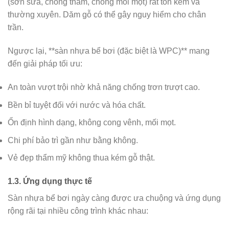
(sơn sửa, chống thấm, chống mối mọt) rất tốn kém và
thường xuyên. Dăm gỗ có thể gây nguy hiểm cho chân
trần.
Ngược lại, **sàn nhựa bể bơi (đặc biệt là WPC)** mang
đến giải pháp tối ưu:
An toàn vượt trội nhờ khả năng chống trơn trượt cao.
Bền bỉ tuyệt đối với nước và hóa chất.
Ổn định hình dạng, không cong vênh, mối mọt.
Chi phí bảo trì gần như bằng không.
Vẻ đẹp thẩm mỹ không thua kém gỗ thật.
1.3. Ứng dụng thực tế
Sàn nhựa bể bơi ngày càng được ưa chuộng và ứng dụng
rộng rãi tại nhiều công trình khác nhau: