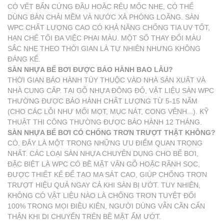
CÓ VẾT BẨN CỨNG ĐẦU HOẶC RÊU MỐC NHẸ, CÓ THỂ
DÙNG BÀN CHẢI MỀM VÀ NƯỚC XÀ PHÒNG LOÃNG. SÀN
WPC CHẤT LƯỢNG CAO CÓ KHẢ NĂNG CHỐNG TIA UV TỐT,
HẠN CHẾ TỐI ĐA VIỆC PHAI MÀU. MỘT SỐ THAY ĐỔI MÀU
SẮC NHẸ THEO THỜI GIAN LÀ TỰ NHIÊN NHƯNG KHÔNG
ĐÁNG KỂ.
SÀN NHỰA BỂ BƠI ĐƯỢC BẢO HÀNH BAO LÂU?
THỜI GIAN BẢO HÀNH TÙY THUỘC VÀO NHÀ SẢN XUẤT VÀ
NHÀ CUNG CẤP. TẠI GỖ NHỰA ĐÔNG ĐÔ, VẬT LIỆU SÀN WPC
THƯỜNG ĐƯỢC BẢO HÀNH CHẤT LƯỢNG TỪ 5-15 NĂM
(CHO CÁC LỖI NHƯ MỐI MỌT, MỤC NÁT, CONG VÊNH...). KỸ
THUẬT THI CÔNG THƯỜNG ĐƯỢC BẢO HÀNH 12 THÁNG.
SÀN NHỰA BỂ BƠI CÓ CHỐNG TRƠN TRƯỢT THẬT KHÔNG?
CÓ, ĐÂY LÀ MỘT TRONG NHỮNG ƯU ĐIỂM QUAN TRỌNG
NHẤT. CÁC LOẠI SÀN NHỰA CHUYÊN DỤNG CHO BỂ BƠI,
ĐẶC BIỆT LÀ WPC CÓ BỀ MẶT VÂN GỖ HOẶC RÃNH SỌC,
ĐƯỢC THIẾT KẾ ĐỂ TẠO MA SÁT CAO, GIÚP CHỐNG TRƠN
TRƯỢT HIỆU QUẢ NGAY CẢ KHI SÀN BỊ ƯỚT. TUY NHIÊN,
KHÔNG CÓ VẬT LIỆU NÀO LÀ CHỐNG TRƠN TUYỆT ĐỐI
100% TRONG MỌI ĐIỀU KIỆN, NGƯỜI DÙNG VẪN CẦN CẨN
THẬN KHI DI CHUYỂN TRÊN BỀ MẶT ẨM ƯỚT.