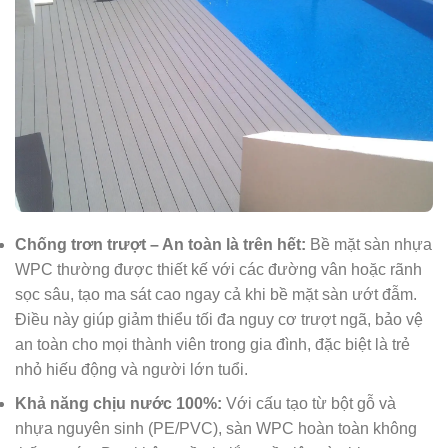
Chống trơn trượt – An toàn là trên hết:
Bề mặt sàn nhựa
WPC thường được thiết kế với các đường vân hoặc rãnh
sọc sâu, tạo ma sát cao ngay cả khi bề mặt sàn ướt đẫm.
Điều này giúp giảm thiểu tối đa nguy cơ trượt ngã, bảo vệ
an toàn cho mọi thành viên trong gia đình, đặc biệt là trẻ
nhỏ hiếu động và người lớn tuổi.
Khả năng chịu nước 100%:
Với cấu tạo từ bột gỗ và
nhựa nguyên sinh (PE/PVC), sàn WPC hoàn toàn không