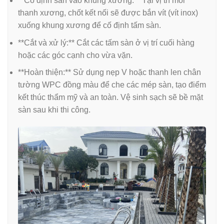
**Cố định sàn vào khung xương:** Tại vị trí mỗi
thanh xương, chốt kết nối sẽ được bắn vít (vít inox)
xuống khung xương để cố định tấm sàn.
**Cắt và xử lý:** Cắt các tấm sàn ở vị trí cuối hàng
hoặc các góc cạnh cho vừa vặn.
**Hoàn thiện:** Sử dụng nẹp V hoặc thanh len chân
tường WPC đồng màu để che các mép sàn, tạo điểm
kết thúc thẩm mỹ và an toàn. Vệ sinh sạch sẽ bề mặt
sàn sau khi thi công.