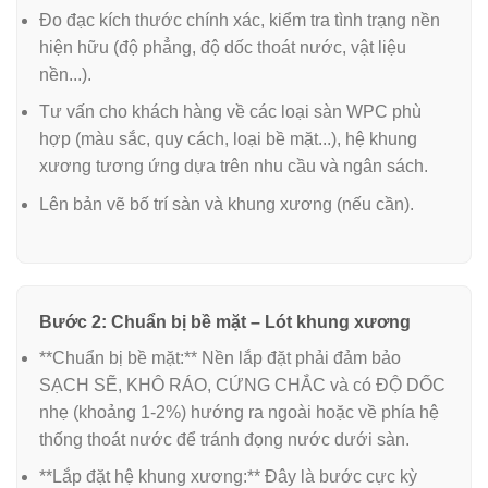
Đo đạc kích thước chính xác, kiểm tra tình trạng nền
hiện hữu (độ phẳng, độ dốc thoát nước, vật liệu
nền...).
Tư vấn cho khách hàng về các loại sàn WPC phù
hợp (màu sắc, quy cách, loại bề mặt...), hệ khung
xương tương ứng dựa trên nhu cầu và ngân sách.
Lên bản vẽ bố trí sàn và khung xương (nếu cần).
Bước 2: Chuẩn bị bề mặt – Lót khung xương
**Chuẩn bị bề mặt:** Nền lắp đặt phải đảm bảo
SẠCH SẼ, KHÔ RÁO, CỨNG CHẮC và có ĐỘ DỐC
nhẹ (khoảng 1-2%) hướng ra ngoài hoặc về phía hệ
thống thoát nước để tránh đọng nước dưới sàn.
**Lắp đặt hệ khung xương:** Đây là bước cực kỳ