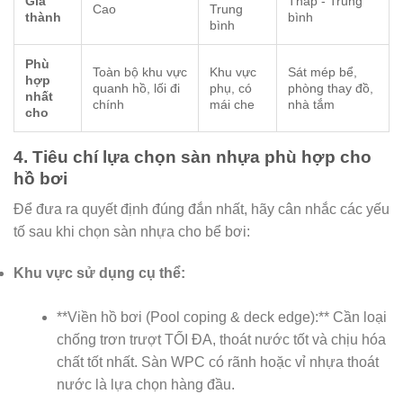
Giá
Thấp - Trung
Cao
Trung
thành
bình
bình
Phù
Toàn bộ khu vực
Khu vực
Sát mép bể,
hợp
quanh hồ, lối đi
phụ, có
phòng thay đồ,
nhất
chính
mái che
nhà tắm
cho
4. Tiêu chí lựa chọn sàn nhựa phù hợp cho
hồ bơi
Để đưa ra quyết định đúng đắn nhất, hãy cân nhắc các yếu
tố sau khi chọn sàn nhựa cho bể bơi:
Khu vực sử dụng cụ thể:
**Viền hồ bơi (Pool coping & deck edge):** Cần loại
chống trơn trượt TỐI ĐA, thoát nước tốt và chịu hóa
chất tốt nhất. Sàn WPC có rãnh hoặc vỉ nhựa thoát
nước là lựa chọn hàng đầu.