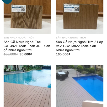
SÀN NHỰA NGOÀI TRỜI
SÀN NHỰA NGOÀI TRỜI
Sàn Gỗ Nhựa Ngoài Trời
Sàn Gỗ Nhựa Ngoài Trời 2 Lớp
Gd13821 Teak – sàn 3D – Sàn
ASA GDA13822 Teak- Sàn
gỗ nhựa ngoài trời
Nhựa ngoài trời
Giá
Giá
106,000
₫
95,000
₫
105,000
₫
gốc
hiện
là:
tại
106,000₫.
là:
95,000₫.