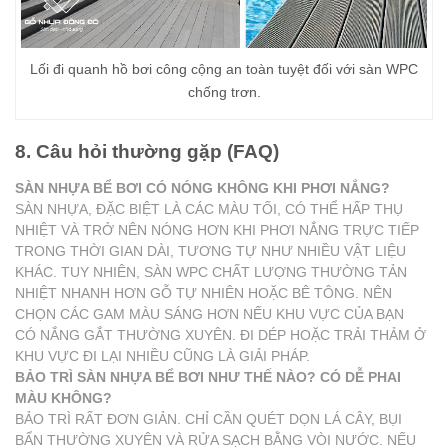
Lối đi quanh hồ bơi công cộng an toàn tuyệt đối với sàn WPC
chống trơn.
8. Câu hỏi thường gặp (FAQ)
SÀN NHỰA BỂ BƠI CÓ NÓNG KHÔNG KHI PHƠI NẮNG?
SÀN NHỰA, ĐẶC BIỆT LÀ CÁC MÀU TỐI, CÓ THỂ HẤP THỤ
NHIỆT VÀ TRỞ NÊN NÓNG HƠN KHI PHƠI NẮNG TRỰC TIẾP
TRONG THỜI GIAN DÀI, TƯƠNG TỰ NHƯ NHIỀU VẬT LIỆU
KHÁC. TUY NHIÊN, SÀN WPC CHẤT LƯỢNG THƯỜNG TẢN
NHIỆT NHANH HƠN GỖ TỰ NHIÊN HOẶC BÊ TÔNG. NÊN
CHỌN CÁC GAM MÀU SÁNG HƠN NẾU KHU VỰC CỦA BẠN
CÓ NẮNG GẮT THƯỜNG XUYÊN. ĐI DÉP HOẶC TRẢI THẢM Ở
KHU VỰC ĐI LẠI NHIỀU CŨNG LÀ GIẢI PHÁP.
BẢO TRÌ SÀN NHỰA BỂ BƠI NHƯ THẾ NÀO? CÓ DỄ PHAI
MÀU KHÔNG?
BẢO TRÌ RẤT ĐƠN GIẢN. CHỈ CẦN QUÉT DỌN LÁ CÂY, BỤI
BẨN THƯỜNG XUYÊN VÀ RỬA SẠCH BẰNG VÒI NƯỚC. NẾU