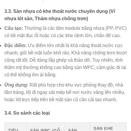
3.3. Sàn nhựa có khe thoát nước chuyên dụng (Vỉ
nhựa lót sàn, Thảm nhựa chống trơn)
Cấu tạo:
Thường là các tấm module bằng nhựa (PP, PVC)
có bề mặt đục lỗ hoặc có các khe rãnh lớn, chân đế cao.
Đặc điểm:
Ưu điểm lớn nhất là khả năng thoát nước cực
nhanh, giữ bề mặt luôn khô ráo. Khả năng chống trơn trượt
cũng rất tốt. Dễ dàng lắp ghép và tháo dỡ. Tuy nhiên, tính
thẩm mỹ thường không cao bằng sàn WPC, cảm giác đi lại
có thể không êm ái bằng.
Ứng dụng:
Rất phù hợp cho khu vực phòng thay đồ, nhà
tắm tráng, lối đi ngay sát mép bể nơi nước văng lên nhiều,
hoặc lót trực tiếp trên bề mặt sàn cũ cần cải tạo nhanh.
3.4. So sánh các loại
SÀN KHE
TIÊU
SÀN WPC (GỖ
SÀN