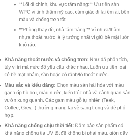
**Lối đi chính, khu vực tắm nắng:** Ưu tiên sàn
WPC vì tính thẩm mỹ cao, cảm giác đi lại êm ái, bền
màu và chống trơn tốt.
**Phòng thay đồ, nhà tắm tráng:** Vỉ nhựa/thảm
nhựa thoát nước là lý tưởng nhất vì giữ bề mặt luôn
khô ráo.
Khả năng thoát nước và chống trơn:
Như đã phân tích,
tùy vị trí mà mức độ yêu cầu khác nhau. Luôn ưu tiên loại
có bề mặt nhám, sần hoặc có rãnh/lỗ thoát nước.
Màu sắc và kiểu dáng:
Chọn màu sàn hài hòa với màu
gạch ốp hồ bơi, màu nước, kiến trúc nhà và cảnh quan sân
vườn xung quanh. Các gam màu gỗ tự nhiên (Teak,
Coffee, Grey...) thường mang lại vẻ sang trọng và dễ phối
hợp.
Khả năng chống chịu thời tiết:
Đảm bảo sản phẩm có
khả năng chống tia UV tốt để không bị phai màu, giòn gãy