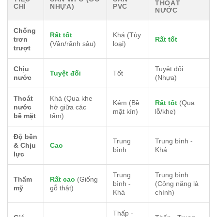
THOÁT
CHÍ
NHỰA)
PVC
NƯỚC
Chống
Rất tốt
Khá (Tùy
trơn
Rất tốt
(Vân/rãnh sâu)
loại)
trượt
Chịu
Tuyệt đối
Tuyệt đối
Tốt
nước
(Nhựa)
Thoát
Khá (Qua khe
Kém (Bề
Rất tốt
(Qua
nước
hở giữa các
mặt kín)
lỗ/khe)
bề mặt
tấm)
Độ bền
Trung
Trung bình -
& Chịu
Cao
bình
Khá
lực
Trung
Trung bình
Thẩm
Rất cao
(Giống
bình -
(Công năng là
mỹ
gỗ thật)
Khá
chính)
Thấp -