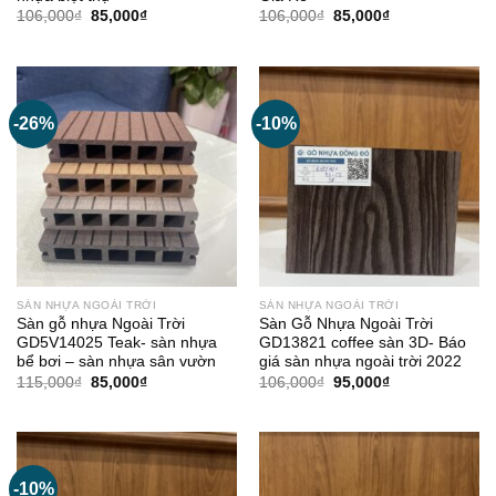
Giá
Giá
Giá
Giá
106,000
₫
85,000
₫
106,000
₫
85,000
₫
gốc
hiện
gốc
hiện
là:
tại
là:
tại
106,000₫.
là:
106,000₫.
là:
85,000₫.
85,000₫.
-26%
-10%
SÀN NHỰA NGOÀI TRỜI
SÀN NHỰA NGOÀI TRỜI
Sàn gỗ nhựa Ngoài Trời
Sàn Gỗ Nhựa Ngoài Trời
GD5V14025 Teak- sàn nhựa
GD13821 coffee sàn 3D- Báo
bể bơi – sàn nhựa sân vườn
giá sàn nhựa ngoài trời 2022
Giá
Giá
Giá
Giá
115,000
₫
85,000
₫
106,000
₫
95,000
₫
gốc
hiện
gốc
hiện
là:
tại
là:
tại
115,000₫.
là:
106,000₫.
là:
85,000₫.
95,000₫.
-10%