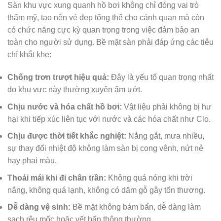
Sàn khu vực xung quanh hồ bơi không chỉ đóng vai trò
thẩm mỹ, tạo nên vẻ đẹp tổng thể cho cảnh quan mà còn
có chức năng cực kỳ quan trọng trong việc đảm bảo an
toàn cho người sử dụng. Bề mặt sàn phải đáp ứng các tiêu
chí khắt khe:
Chống trơn trượt hiệu quả:
Đây là yếu tố quan trọng nhất
do khu vực này thường xuyên ẩm ướt.
Chịu nước và hóa chất hồ bơi:
Vật liệu phải không bị hư
hại khi tiếp xúc liên tục với nước và các hóa chất như Clo.
Chịu được thời tiết khắc nghiệt:
Nắng gắt, mưa nhiều,
sự thay đổi nhiệt độ không làm sàn bị cong vênh, nứt nẻ
hay phai màu.
Thoải mái khi đi chân trần:
Không quá nóng khi trời
nắng, không quá lạnh, không có dăm gỗ gây tổn thương.
Dễ dàng vệ sinh:
Bề mặt không bám bẩn, dễ dàng làm
sạch rêu mốc hoặc vết bẩn thông thường.