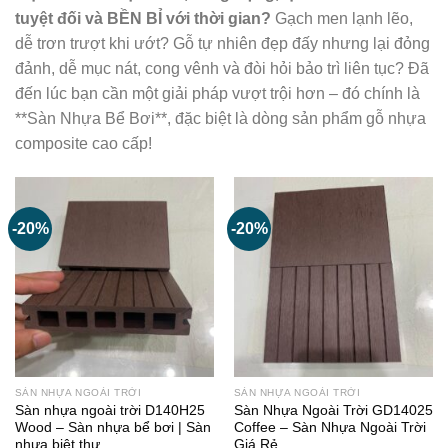
tuyệt đối và BỀN BỈ với thời gian?
Gạch men lạnh lẽo,
dễ trơn trượt khi ướt? Gỗ tự nhiên đẹp đấy nhưng lại đỏng
đảnh, dễ mục nát, cong vênh và đòi hỏi bảo trì liên tục? Đã
đến lúc bạn cần một giải pháp vượt trội hơn – đó chính là
**Sàn Nhựa Bể Bơi**, đặc biệt là dòng sản phẩm gỗ nhựa
composite cao cấp!
-20%
-20%
SÀN NHỰA NGOÀI TRỜI
SÀN NHỰA NGOÀI TRỜI
Sàn nhựa ngoài trời D140H25
Sàn Nhựa Ngoài Trời GD14025
Wood – Sàn nhựa bể bơi | Sàn
Coffee – Sàn Nhựa Ngoài Trời
nhựa biệt thự
Giá Rẻ