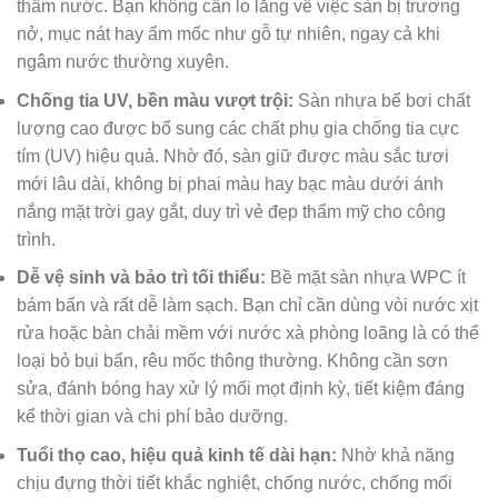
thấm nước. Bạn không cần lo lắng về việc sàn bị trương
nở, mục nát hay ẩm mốc như gỗ tự nhiên, ngay cả khi
ngâm nước thường xuyên.
Chống tia UV, bền màu vượt trội:
Sàn nhựa bể bơi chất
lượng cao được bổ sung các chất phụ gia chống tia cực
tím (UV) hiệu quả. Nhờ đó, sàn giữ được màu sắc tươi
mới lâu dài, không bị phai màu hay bạc màu dưới ánh
nắng mặt trời gay gắt, duy trì vẻ đẹp thẩm mỹ cho công
trình.
Dễ vệ sinh và bảo trì tối thiểu:
Bề mặt sàn nhựa WPC ít
bám bẩn và rất dễ làm sạch. Bạn chỉ cần dùng vòi nước xịt
rửa hoặc bàn chải mềm với nước xà phòng loãng là có thể
loại bỏ bụi bẩn, rêu mốc thông thường. Không cần sơn
sửa, đánh bóng hay xử lý mối mọt định kỳ, tiết kiệm đáng
kể thời gian và chi phí bảo dưỡng.
Tuổi thọ cao, hiệu quả kinh tế dài hạn:
Nhờ khả năng
chịu đựng thời tiết khắc nghiệt, chống nước, chống mối