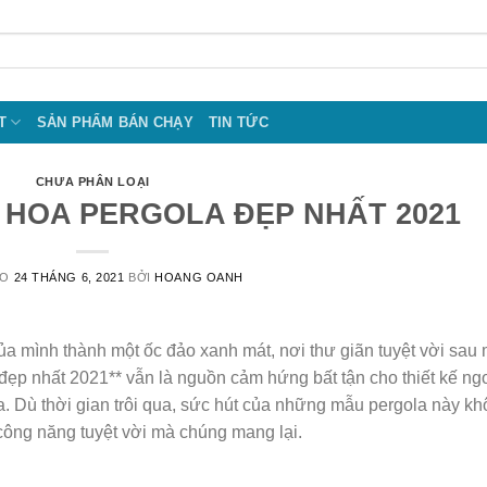
T
SẢN PHẨM BÁN CHẠY
TIN TỨC
CHƯA PHÂN LOẠI
 HOA PERGOLA ĐẸP NHẤT 2021
ÀO
24 THÁNG 6, 2021
BỞI
HOANG OANH
a mình thành một ốc đảo xanh mát, nơi thư giãn tuyệt vời sau 
ẹp nhất 2021** vẫn là nguồn cảm hứng bất tận cho thiết kế ng
a. Dù thời gian trôi qua, sức hút của những mẫu pergola này k
 công năng tuyệt vời mà chúng mang lại.