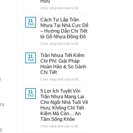
Hưu
Nhựa
Thông
ở
Chức năng bình luận bị tắt
Minh:
10
Bí
Mẫu
Cách Tự Lắp Trần
11
Quyết
Trần
Th3
Nhựa Tại Nhà Cực Dễ
Từ
Nhựa
– Hướng Dẫn Chi Tiết
Chuyên
Đẹp,
từ Gỗ Nhựa Đông Đô
Gia
Trang
Đến
Nhã
ở
Chức năng bình luận bị tắt
Từ
–
Cách
Gỗ
Nâng
Tự
Trần Nhựa Tiết Kiệm
11
Nhựa
Tầm
Lắp
Th3
Chi Phí: Giải Pháp
Đông
Thẩm
Trần
Hoàn Hảo & So Sánh
Đô
Mỹ
Nhựa
Chi Tiết
Cho
Tại
Ngôi
n
Nhà
ở
Chức năng bình luận bị tắt
Nhà
Cực
Trần
Tuổi
Dễ
Nhựa
5 Lợi Ích Tuyệt Vời
11
Về
–
Tiết
Th3
Trần Nhựa Mang Lại
Hưu
Hướng
Kiệm
Cho Ngôi Nhà Tuổi Về
ra
Dẫn
Chi
Hưu: Không Chỉ Tiết
Chi
Phí:
Kiệm Mà Còn… An
Tiết
Giải
Tâm Sống Khỏe
từ
Pháp
Gỗ
Hoàn
ở
Chức năng bình luận bị tắt
g
Nhựa
Hảo
5