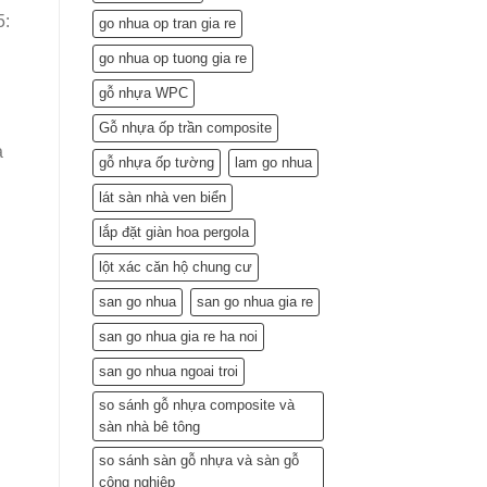
Lắp
5:
go nhua op tran gia re
Đặt
(Gợi
go nhua op tuong gia re
ý
từ
gỗ nhựa WPC
chuyên
gia)
Gỗ nhựa ốp trần composite
a
gỗ nhựa ốp tường
lam go nhua
lát sàn nhà ven biển
lắp đặt giàn hoa pergola
lột xác căn hộ chung cư
san go nhua
san go nhua gia re
san go nhua gia re ha noi
san go nhua ngoai troi
so sánh gỗ nhựa composite và
sàn nhà bê tông
so sánh sàn gỗ nhựa và sàn gỗ
công nghiệp