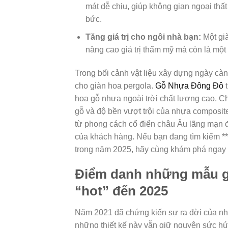
mát dễ chịu, giúp không gian ngoại thấ
bức.
Tăng giá trị cho ngôi nhà bạn:
Một già
nâng cao giá trị thẩm mỹ mà còn là một 
Trong bối cảnh vật liệu xây dựng ngày cà
cho giàn hoa pergola.
Gỗ Nhựa Đông Đô
t
hoa gỗ nhựa ngoài trời chất lượng cao. C
gỗ và độ bền vượt trội của nhựa composite
từ phong cách cổ điển châu Âu lãng mạn đ
của khách hàng. Nếu bạn đang tìm kiếm **
trong năm 2025, hãy cùng khám phá ngay n
Điểm danh những mẫu gi
“hot” đến 2025
Năm 2021 đã chứng kiến sự ra đời của nh
những thiết kế này vẫn giữ nguyên sức h