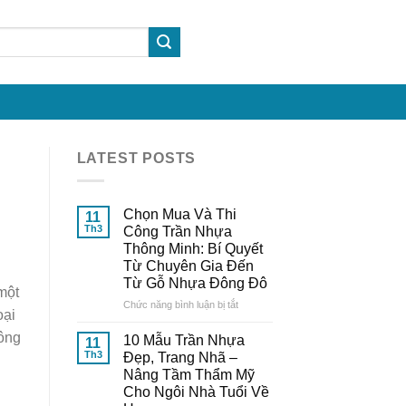
LATEST POSTS
Chọn Mua Và Thi
11
Th3
Công Trần Nhựa
Thông Minh: Bí Quyết
Từ Chuyên Gia Đến
Từ Gỗ Nhựa Đông Đô
một
ở
Chức năng bình luận bị tắt
oại
Chọn
Mua
hông
10 Mẫu Trần Nhựa
11
Và
Th3
Đẹp, Trang Nhã –
Thi
Nâng Tầm Thẩm Mỹ
Công
Cho Ngôi Nhà Tuổi Về
Trần