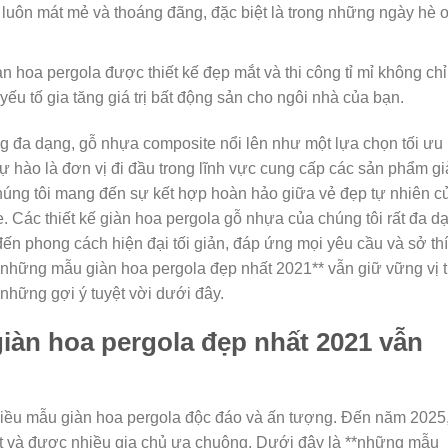
t luôn mát mẻ và thoáng đãng, đặc biệt là trong những ngày hè o
n hoa pergola được thiết kế đẹp mắt và thi công tỉ mỉ không chỉ
yếu tố gia tăng giá trị bất động sản cho ngôi nhà của bạn.
ng đa dạng, gỗ nhựa composite nổi lên như một lựa chọn tối ưu
ự hào là đơn vị đi đầu trong lĩnh vực cung cấp các sản phẩm g
húng tôi mang đến sự kết hợp hoàn hảo giữa vẻ đẹp tự nhiên c
. Các thiết kế giàn hoa pergola gỗ nhựa của chúng tôi rất đa d
ến phong cách hiện đại tối giản, đáp ứng mọi yêu cầu và sở th
những mẫu giàn hoa pergola đẹp nhất 2021** vẫn giữ vững vị 
hững gợi ý tuyệt vời dưới đây.
àn hoa pergola đẹp nhất 2021 vẫn
iều mẫu giàn hoa pergola độc đáo và ấn tượng. Đến năm 2025
út và được nhiều gia chủ ưa chuộng. Dưới đây là **những mẫu