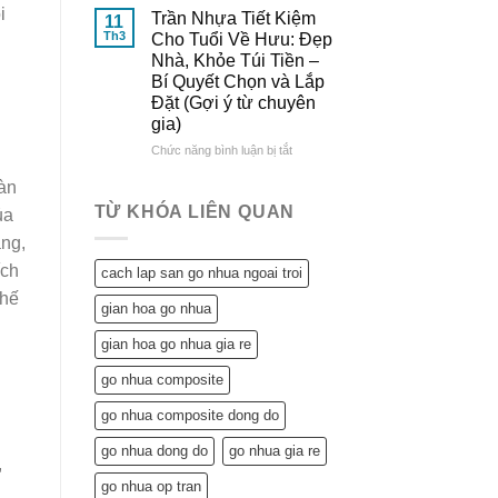
Đông
&
Lợi
i
Trần Nhựa Tiết Kiệm
11
Đô
So
Ích
Th3
Cho Tuổi Về Hưu: Đẹp
Sánh
Tuyệt
Nhà, Khỏe Túi Tiền –
Chi
Vời
Bí Quyết Chọn và Lắp
Tiết
Trần
Đặt (Gợi ý từ chuyên
Nhựa
gia)
Mang
Lại
ở
Chức năng bình luận bị tắt
Cho
Trần
Ngôi
iàn
Nhựa
Nhà
Tiết
TỪ KHÓA LIÊN QUAN
ủa
Tuổi
Kiệm
Về
ạng,
Cho
Hưu:
Tuổi
ích
cach lap san go nhua ngoai troi
Không
Về
Chỉ
thế
Hưu:
gian hoa go nhua
Tiết
Đẹp
Kiệm
Nhà,
gian hoa go nhua gia re
Mà
Khỏe
Còn…
Túi
go nhua composite
An
Tiền
Tâm
–
go nhua composite dong do
Sống
Bí
Khỏe
go nhua dong do
go nhua gia re
Quyết
,
Chọn
go nhua op tran
và