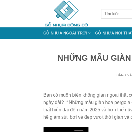
Bỏ
qua
Tìm
kiếm:
nội
dung
GỖ NHỰA NGOÀI TRỜI
GỖ NHỰA NỘI THẤ
NHỮNG MẪU GIÀN
ĐĂNG V
Bạn có muốn biến không gian ngoại thất củ
ngày dài? **Những mẫu giàn hoa pergola đ
thất hiện đại đến năm 2025 và hơn thế nữ
hề giảm sút, bởi vẻ đẹp vượt thời gian và