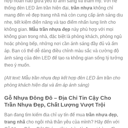
hợp hoàn hảo giữa yếu tố ánh sáng và thẩm mỹ. Với hệ
thống đèn LED âm trần hiện đại,
trần nhựa
không chỉ
mang đến vẻ đẹp trang nhã mà còn cung cấp ánh sáng dịu
nhẹ, tiết kiệm điện năng và tạo điểm nhấn lung linh cho
không gian.
Mẫu trần nhựa đẹp
này phù hợp với mọi
không gian trong nhà, đặc biệt là phòng khách, phòng ngủ
hoặc phòng bếp, những nơi cần ánh sáng đầy đủ và ấm
áp. Bạn có thể dễ dàng điều chỉnh màu sắc và cường độ
ánh sáng của đèn LED để tạo ra không gian sống lý tưởng
theo ý muốn.
(Alt text: Mẫu trần nhựa đẹp kết hợp đèn LED âm trần cho
phòng khách hiện đại và ấm áp ánh sáng)
Gỗ Nhựa Đông Đô – Địa Chỉ Tin Cậy Cho
Trần Nhựa Đẹp, Chất Lượng Vượt Trội
Bạn đang tìm kiếm địa chỉ uy tín để mua
trần nhựa đẹp,
trang nhã
cho ngôi nhà thân yêu của mình? Hãy đến với