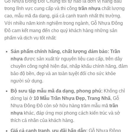
Gỗ Nhựa Đông Đô! Chúng tôi tự hào là đơn vị hàng đầu
trong lĩnh vực cung cấp và thi công
trần nhựa
chất lượng
cao, mẫu mã đa dạng, giá cả cạnh tranh nhất thị trường.
Với nhiều năm kinh nghiệm trong ngành, Gỗ Nhựa Đông
Đô cam kết mang đến cho quý khách hàng những sản
phẩm và dịch vụ tốt nhất:
Sản phẩm chính hãng, chất lượng đảm bảo:
Trần
nhựa
được sản xuất từ nguyên liệu cao cấp, trên dây
chuyền công nghệ hiện đại, nhập khẩu chính hãng, đảm
bảo độ bền, đẹp và an toàn tuyệt đối cho sức khỏe
người sử dụng.
Bộ sưu tập mẫu mã đa dạng, phong phú:
Không chỉ
dừng lại ở
10 Mẫu Trần Nhựa Đẹp, Trang Nhã
, Gỗ
Nhựa Đông Đô còn sở hữu hàng trăm mẫu mã
trần
nhựa
khác, đáp ứng mọi phong cách kiến trúc và sở
thích cá nhân của khách hàng.
Giá cả cạnh tranh, ưu đãi hấp dẫn:
Gỗ Nhựa Đông