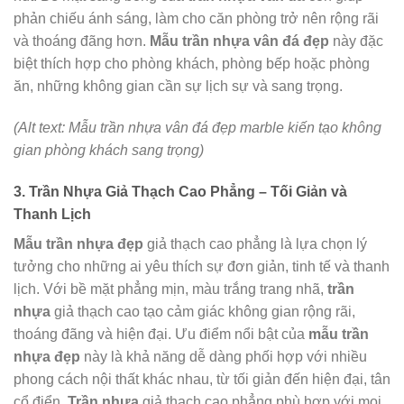
phản chiếu ánh sáng, làm cho căn phòng trở nên rộng rãi
và thoáng đãng hơn.
Mẫu trần nhựa vân đá đẹp
này đặc
biệt thích hợp cho phòng khách, phòng bếp hoặc phòng
ăn, những không gian cần sự lịch sự và sang trọng.
(Alt text: Mẫu trần nhựa vân đá đẹp marble kiến tạo không
gian phòng khách sang trọng)
3. Trần Nhựa Giả Thạch Cao Phẳng – Tối Giản và
Thanh Lịch
Mẫu trần nhựa đẹp
giả thạch cao phẳng là lựa chọn lý
tưởng cho những ai yêu thích sự đơn giản, tinh tế và thanh
lịch. Với bề mặt phẳng mịn, màu trắng trang nhã,
trần
nhựa
giả thạch cao tạo cảm giác không gian rộng rãi,
thoáng đãng và hiện đại. Ưu điểm nổi bật của
mẫu trần
nhựa đẹp
này là khả năng dễ dàng phối hợp với nhiều
phong cách nội thất khác nhau, từ tối giản đến hiện đại, tân
cổ điển.
Trần nhựa
giả thạch cao phẳng phù hợp với mọi