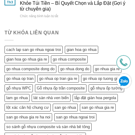
Ích
Hoàn
Tiết
Th3
Khỏe Túi Tiền – Bí Quyết Chọn và Lắp Đặt (Gợi ý
Tuyệt
Hảo
từ
từ chuyên gia)
Vời
&
Gỗ
ở
Chức năng bình luận bị tắt
Trần
So
Nhựa
Trần
Nhựa
Sánh
Đông
Nhựa
Mang
Chi
Đô
Tiết
Lại
Tiết
TỪ KHÓA LIÊN QUAN
Kiệm
Cho
Cho
Ngôi
Tuổi
Nhà
cach lap san go nhua ngoai troi
gian hoa go nhua
Về
Tuổi
Hưu:
Về
gian hoa go nhua gia re
go nhua composite
Đẹp
Hưu:
Nhà,
Không
go nhua composite dong do
go nhua dong do
go nhua gia re
Khỏe
Chỉ
Túi
Tiết
go nhua op tran
go nhua op tran gia re
go nhua op tuong gia re
Tiền
Kiệm
–
gỗ nhựa WPC
Gỗ nhựa ốp trần composite
gỗ nhựa ốp tường
Mà
Bí
Còn…
lam go nhua
lát sàn nhà ven biển
lắp đặt giàn hoa pergola
Quyết
An
Chọn
Tâm
lột xác căn hộ chung cư
san go nhua
san go nhua gia re
và
Sống
Lắp
Khỏe
san go nhua gia re ha noi
san go nhua ngoai troi
Đặt
(Gợi
so sánh gỗ nhựa composite và sàn nhà bê tông
ý
từ