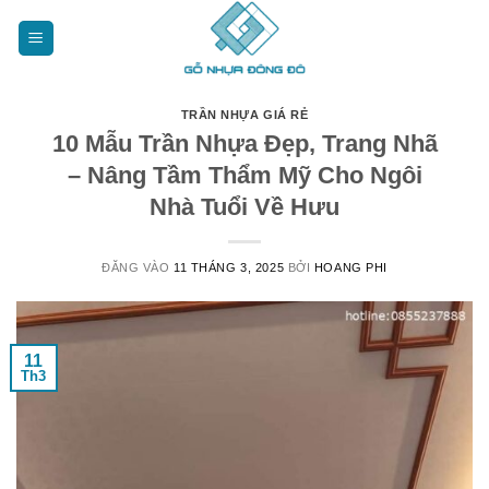
Bỏ
qua
nội
dung
TRẦN NHỰA GIÁ RẺ
10 Mẫu Trần Nhựa Đẹp, Trang Nhã
– Nâng Tầm Thẩm Mỹ Cho Ngôi
Nhà Tuổi Về Hưu
ĐĂNG VÀO
11 THÁNG 3, 2025
BỞI
HOANG PHI
11
Th3