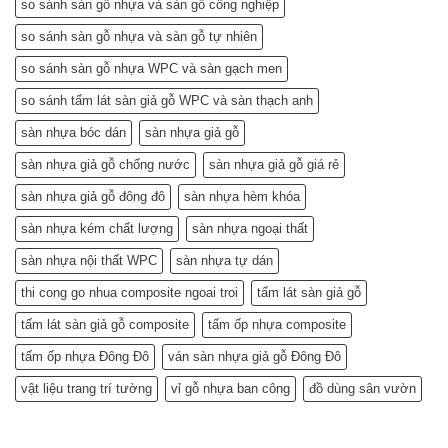
so sánh sàn gỗ nhựa và sàn gỗ công nghiệp
chuyên
gia)
so sánh sàn gỗ nhựa và sàn gỗ tự nhiên
so sánh sàn gỗ nhựa WPC và sàn gạch men
so sánh tấm lát sàn giả gỗ WPC và sàn thạch anh
sàn nhựa bóc dán
sàn nhựa giả gỗ
sàn nhựa giả gỗ chống nước
sàn nhựa giả gỗ giá rẻ
sàn nhựa giả gỗ đông đô
sàn nhựa hèm khóa
sàn nhựa kém chất lượng
sàn nhựa ngoại thất
sàn nhựa nội thất WPC
sàn nhựa tự dán
thi cong go nhua composite ngoai troi
tấm lát sàn giả gỗ
tấm lát sàn giả gỗ composite
tấm ốp nhựa composite
tấm ốp nhựa Đông Đô
ván sàn nhựa giả gỗ Đông Đô
vật liệu trang trí tường
vỉ gỗ nhựa ban công
đồ dùng sân vườn