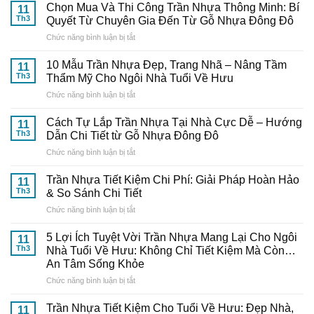
Chọn Mua Và Thi Công Trần Nhựa Thông Minh: Bí
11
Th3
Quyết Từ Chuyên Gia Đến Từ Gỗ Nhựa Đông Đô
ở
Chức năng bình luận bị tắt
Chọn
Mua
10 Mẫu Trần Nhựa Đẹp, Trang Nhã – Nâng Tầm
11
Và
Th3
Thẩm Mỹ Cho Ngôi Nhà Tuổi Về Hưu
Thi
ở
Chức năng bình luận bị tắt
Công
10
Trần
Mẫu
Nhựa
Cách Tự Lắp Trần Nhựa Tại Nhà Cực Dễ – Hướng
11
Trần
Thông
Th3
Dẫn Chi Tiết từ Gỗ Nhựa Đông Đô
Nhựa
Minh:
ở
Chức năng bình luận bị tắt
Đẹp,
Bí
Cách
Trang
Quyết
Tự
Nhã
Trần Nhựa Tiết Kiệm Chi Phí: Giải Pháp Hoàn Hảo
Từ
11
Lắp
–
Th3
& So Sánh Chi Tiết
Chuyên
Trần
Nâng
Gia
ở
Chức năng bình luận bị tắt
Nhựa
Tầm
Đến
Trần
Tại
Thẩm
Từ
Nhựa
Nhà
5 Lợi Ích Tuyệt Vời Trần Nhựa Mang Lại Cho Ngôi
Mỹ
11
Gỗ
Tiết
Cực
Th3
Nhà Tuổi Về Hưu: Không Chỉ Tiết Kiệm Mà Còn…
Cho
Nhựa
Kiệm
Dễ
Ngôi
An Tâm Sống Khỏe
Đông
Chi
–
Nhà
Đô
ở
Chức năng bình luận bị tắt
Phí:
Hướng
Tuổi
5
Giải
Dẫn
Về
Lợi
Pháp
Trần Nhựa Tiết Kiệm Cho Tuổi Về Hưu: Đẹp Nhà,
Chi
11
Hưu