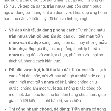
những gia chủ ở độ tuổi trung niên và cao tuổi. Không chỉ
sở hữu vẻ đẹp đa dạng,
trần nhựa đẹp
còn chinh phục
người dùng bởi hàng loạt ưu điểm vượt trội, đáp ứng hoàn
hảo nhu cầu về thẩm mỹ, độ bền và tính tiện nghi:
Vẻ đẹp tinh tế, đa dạng phong cách:
Từ những
mẫu
trần nhựa vân gỗ đẹp
ấm áp, gần gũi, đến
mẫu trần
nhựa vân đá đẹp
sang trọng, hiện đại, hay những
mẫu
trần nhựa đẹp
giả thạch cao phẳng thanh lịch,
trần
nhựa
mang đến vô vàn lựa chọn, phù hợp với mọi sở
thích và phong cách kiến trúc.
Độ bền vượt trội, tuổi thọ lâu dài:
Khác với trần thạch
cao dễ bị ẩm mốc, nứt vỡ hay trần gỗ tự nhiên dễ cong
vênh, mối mọt,
trần nhựa
có khả năng chống chịu
nước, chống ẩm mốc tuyệt đối, không bị tác động bởi
mối mọt, đảm bảo tuổi thọ lên đến hàng chục năm, giúp
gia chủ tiết kiệm chi phí bảo trì, sửa chữa.
Thi công nhanh chóng, dễ dàng:
Trần nhựa
có trọng