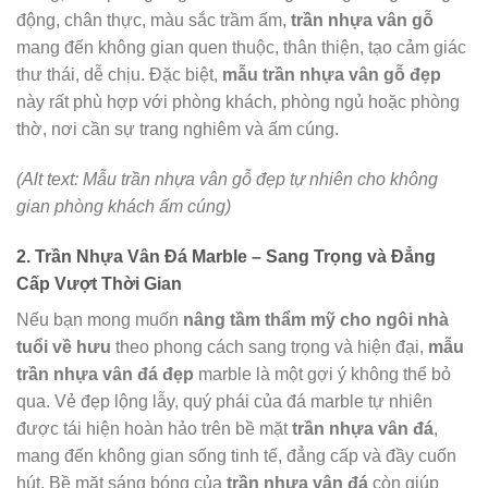
động, chân thực, màu sắc trầm ấm,
trần nhựa vân gỗ
mang đến không gian quen thuộc, thân thiện, tạo cảm giác
thư thái, dễ chịu. Đặc biệt,
mẫu trần nhựa vân gỗ đẹp
này rất phù hợp với phòng khách, phòng ngủ hoặc phòng
thờ, nơi cần sự trang nghiêm và ấm cúng.
(Alt text: Mẫu trần nhựa vân gỗ đẹp tự nhiên cho không
gian phòng khách ấm cúng)
2. Trần Nhựa Vân Đá Marble – Sang Trọng và Đẳng
Cấp Vượt Thời Gian
Nếu bạn mong muốn
nâng tầm thẩm mỹ cho ngôi nhà
tuổi về hưu
theo phong cách sang trọng và hiện đại,
mẫu
trần nhựa vân đá đẹp
marble là một gợi ý không thể bỏ
qua. Vẻ đẹp lộng lẫy, quý phái của đá marble tự nhiên
được tái hiện hoàn hảo trên bề mặt
trần nhựa vân đá
,
mang đến không gian sống tinh tế, đẳng cấp và đầy cuốn
hút. Bề mặt sáng bóng của
trần nhựa vân đá
còn giúp