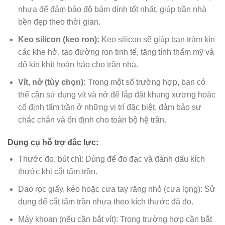
nhựa để đảm bảo độ bám dính tốt nhất, giúp trần nhà
bền đẹp theo thời gian.
Keo silicon (keo ron):
Keo silicon sẽ giúp bạn trám kín
các khe hở, tạo đường ron tinh tế, tăng tính thẩm mỹ và
độ kín khít hoàn hảo cho trần nhà.
Vít, nở (tùy chọn):
Trong một số trường hợp, bạn có
thể cần sử dụng vít và nở để lắp đặt khung xương hoặc
cố định tấm trần ở những vị trí đặc biệt, đảm bảo sự
chắc chắn và ổn định cho toàn bộ hệ trần.
Dụng cụ hỗ trợ đắc lực:
Thước đo, bút chì: Dùng để đo đạc và đánh dấu kích
thước khi cắt tấm trần.
Dao rọc giấy, kéo hoặc cưa tay răng nhỏ (cưa lọng): Sử
dụng để cắt tấm trần nhựa theo kích thước đã đo.
Máy khoan (nếu cần bắt vít): Trong trường hợp cần bắt