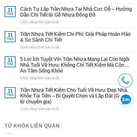
10
Trần
Mẫu
Nhựa
Cách Tự Lắp Trần Nhựa Tại Nhà Cực Dễ – Hướng
11
Trần
Thông
Th3
Dẫn Chi Tiết từ Gỗ Nhựa Đông Đô
Nhựa
Minh:
ở
Chức năng bình luận bị tắt
Đẹp,
Bí
Cách
Trang
Quyết
Tự
Nhã
Trần Nhựa Tiết Kiệm Chi Phí: Giải Pháp Hoàn Hảo
Từ
11
Lắp
–
Th3
& So Sánh Chi Tiết
Chuyên
Trần
Nâng
Gia
ở
Chức năng bình luận bị tắt
Nhựa
Tầm
Đến
Trần
Tại
Thẩm
Từ
Nhựa
Nhà
5 Lợi Ích Tuyệt Vời Trần Nhựa Mang Lại Cho Ngôi
Mỹ
11
Gỗ
Tiết
Cực
Th3
Nhà Tuổi Về Hưu: Không Chỉ Tiết Kiệm Mà Còn…
Cho
Nhựa
Kiệm
Dễ
Ngôi
An Tâm Sống Khỏe
Đông
Chi
–
Nhà
Đô
ở
Chức năng bình luận bị tắt
Phí:
Hướng
Tuổi
5
Giải
Dẫn
Về
Lợi
Pháp
Trần Nhựa Tiết Kiệm Cho Tuổi Về Hưu: Đẹp Nhà,
Chi
11
Hưu
Ích
Hoàn
Tiết
Th3
Khỏe Túi Tiền – Bí Quyết Chọn và Lắp Đặt (Gợi ý
Tuyệt
Hảo
từ
từ chuyên gia)
Vời
&
Gỗ
ở
Chức năng bình luận bị tắt
Trần
So
Nhựa
Trần
Nhựa
Sánh
Đông
Nhựa
Mang
Chi
Đô
Tiết
Lại
Tiết
TỪ KHÓA LIÊN QUAN
Kiệm
Cho
Cho
Ngôi