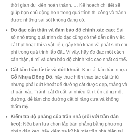
thời gian dự kiến hoàn thành, … Kế hoạch chi tiết sẽ
giúp bạn chủ động hơn trong quá trình thi công và tránh
được những sai sót không đáng có.
Đo đạc cẩn thận và đảm bảo độ chính xác cao:
Sai
số nhỏ trong quá trình đo đạc cũng có thể dẫn đến việc
cắt hụt hoặc thừa vật liệu, gây khó khăn và phát sinh chi
phí trong quá trình lắp đặt. Vì vậy, hãy đo đạc một cách
cẩn thận, tỉ mỉ và đảm bảo độ chính xác cao nhất có thể.
Cắt tấm trần từ từ và dứt khoát:
Khi cắt tấm trần nhựa
Gỗ Nhựa Đông Đô
, hãy thực hiện thao tác cắt từ từ
nhưng phải dứt khoát để đường cắt được đẹp, thẳng và
chuẩn xác. Tránh cắt đi cắt lại nhiều lần trên cùng một
đường, dễ làm cho đường cắt bị răng cưa và không
thẩm mỹ.
Kiểm tra độ phẳng của trần nhà (đối với trần dán
keo):
Nếu bạn lựa chọn lắp trần phẳng bằng phương
pháp dán keo, hãy kiểm tra kỹ bề mặt trần nhà hiện tại.