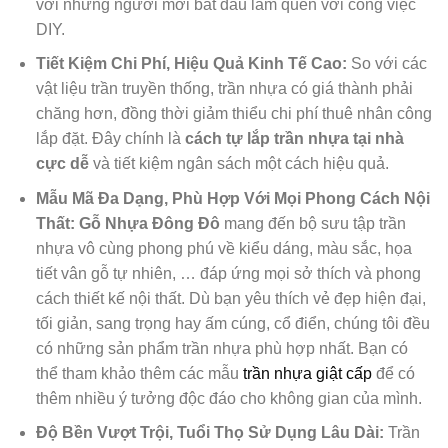
với những người mới bắt đầu làm quen với công việc
DIY.
Tiết Kiệm Chi Phí, Hiệu Quả Kinh Tế Cao:
So với các
vật liệu trần truyền thống, trần nhựa có giá thành phải
chăng hơn, đồng thời giảm thiểu chi phí thuê nhân công
lắp đặt. Đây chính là
cách tự lắp trần nhựa tại nhà
cực dễ
và tiết kiệm ngân sách một cách hiệu quả.
Mẫu Mã Đa Dạng, Phù Hợp Với Mọi Phong Cách Nội
Thất:
Gỗ Nhựa Đông Đô
mang đến bộ sưu tập trần
nhựa vô cùng phong phú về kiểu dáng, màu sắc, họa
tiết vân gỗ tự nhiên, … đáp ứng mọi sở thích và phong
cách thiết kế nội thất. Dù bạn yêu thích vẻ đẹp hiện đại,
tối giản, sang trọng hay ấm cúng, cổ điển, chúng tôi đều
có những sản phẩm trần nhựa phù hợp nhất. Bạn có
thể tham khảo thêm các mẫu
trần nhựa giật cấp
để có
thêm nhiều ý tưởng độc đáo cho không gian của mình.
Độ Bền Vượt Trội, Tuổi Thọ Sử Dụng Lâu Dài:
Trần