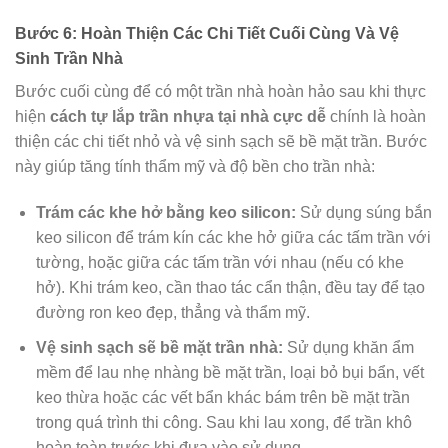
Bước 6: Hoàn Thiện Các Chi Tiết Cuối Cùng Và Vệ
Sinh Trần Nhà
Bước cuối cùng để có một trần nhà hoàn hảo sau khi thực
hiện
cách tự lắp trần nhựa tại nhà cực dễ
chính là hoàn
thiện các chi tiết nhỏ và vệ sinh sạch sẽ bề mặt trần. Bước
này giúp tăng tính thẩm mỹ và độ bền cho trần nhà:
Trám các khe hở bằng keo silicon:
Sử dụng súng bắn
keo silicon để trám kín các khe hở giữa các tấm trần với
tường, hoặc giữa các tấm trần với nhau (nếu có khe
hở). Khi trám keo, cần thao tác cẩn thận, đều tay để tạo
đường ron keo đẹp, thẳng và thẩm mỹ.
Vệ sinh sạch sẽ bề mặt trần nhà:
Sử dụng khăn ẩm
mềm để lau nhẹ nhàng bề mặt trần, loại bỏ bụi bẩn, vết
keo thừa hoặc các vết bẩn khác bám trên bề mặt trần
trong quá trình thi công. Sau khi lau xong, để trần khô
hoàn toàn trước khi đưa vào sử dụng.