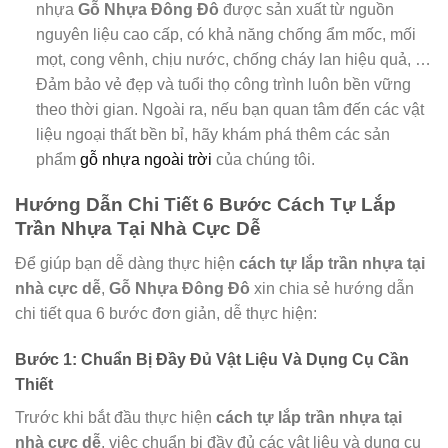
nhựa
Gỗ Nhựa Đông Đô
được sản xuất từ nguồn
nguyên liệu cao cấp, có khả năng chống ẩm mốc, mối
mọt, cong vênh, chịu nước, chống cháy lan hiệu quả, …
Đảm bảo vẻ đẹp và tuổi thọ công trình luôn bền vững
theo thời gian. Ngoài ra, nếu bạn quan tâm đến các vật
liệu ngoại thất bền bỉ, hãy khám phá thêm các sản
phẩm
gỗ nhựa ngoài trời
của chúng tôi.
Hướng Dẫn Chi Tiết 6 Bước Cách Tự Lắp
Trần Nhựa Tại Nhà Cực Dễ
Để giúp bạn dễ dàng thực hiện
cách tự lắp trần nhựa tại
nhà cực dễ
,
Gỗ Nhựa Đông Đô
xin chia sẻ hướng dẫn
chi tiết qua 6 bước đơn giản, dễ thực hiện:
Bước 1: Chuẩn Bị Đầy Đủ Vật Liệu Và Dụng Cụ Cần
Thiết
Trước khi bắt đầu thực hiện
cách tự lắp trần nhựa tại
nhà cực dễ
, việc chuẩn bị đầy đủ các vật liệu và dụng cụ