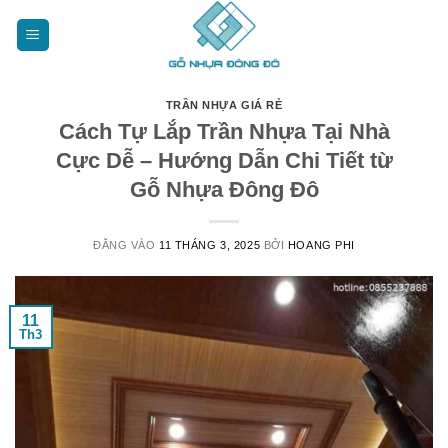
Bỏ
qua
nội
dung
TRẦN NHỰA GIÁ RẺ
Cách Tự Lắp Trần Nhựa Tại Nhà
Cực Dễ – Hướng Dẫn Chi Tiết từ
Gỗ Nhựa Đông Đô
ĐĂNG VÀO
11 THÁNG 3, 2025
BỞI
HOANG PHI
11
Th3