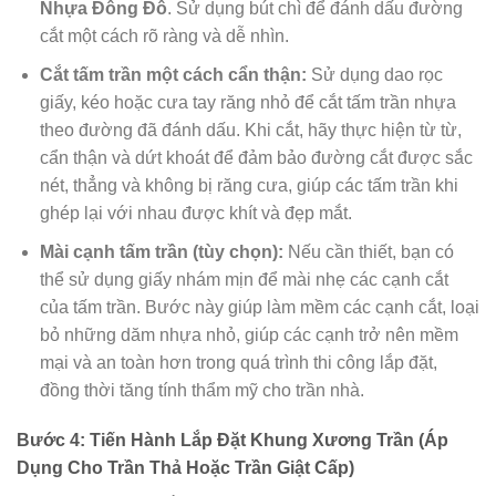
Nhựa Đông Đô
. Sử dụng bút chì để đánh dấu đường
cắt một cách rõ ràng và dễ nhìn.
Cắt tấm trần một cách cẩn thận:
Sử dụng dao rọc
giấy, kéo hoặc cưa tay răng nhỏ để cắt tấm trần nhựa
theo đường đã đánh dấu. Khi cắt, hãy thực hiện từ từ,
cẩn thận và dứt khoát để đảm bảo đường cắt được sắc
nét, thẳng và không bị răng cưa, giúp các tấm trần khi
ghép lại với nhau được khít và đẹp mắt.
Mài cạnh tấm trần (tùy chọn):
Nếu cần thiết, bạn có
thể sử dụng giấy nhám mịn để mài nhẹ các cạnh cắt
của tấm trần. Bước này giúp làm mềm các cạnh cắt, loại
bỏ những dăm nhựa nhỏ, giúp các cạnh trở nên mềm
mại và an toàn hơn trong quá trình thi công lắp đặt,
đồng thời tăng tính thẩm mỹ cho trần nhà.
Bước 4: Tiến Hành Lắp Đặt Khung Xương Trần (Áp
Dụng Cho Trần Thả Hoặc Trần Giật Cấp)