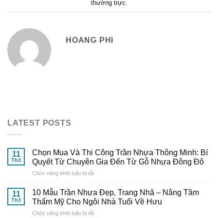
thường trực
.
HOANG PHI
LATEST POSTS
Chọn Mua Và Thi Công Trần Nhựa Thông Minh: Bí
11
Th3
Quyết Từ Chuyên Gia Đến Từ Gỗ Nhựa Đông Đô
ở
Chức năng bình luận bị tắt
Chọn
Mua
10 Mẫu Trần Nhựa Đẹp, Trang Nhã – Nâng Tầm
11
Và
Th3
Thẩm Mỹ Cho Ngôi Nhà Tuổi Về Hưu
Thi
ở
Chức năng bình luận bị tắt
Công