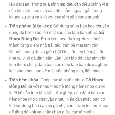
lắp đặt sẵn. Trong quá trình lắp đặt, cần điều chỉnh vị trí
của tấm trần sao cho cân đối, nằm ngay ngắn trong
khung xương và khít với các tấm trần xung quanh.
Trần phẳng (dán keo):
Sử dụng súng bắn keo chuyên
dụng để bơm keo lên mặt sau của tấm trần nhựa
Gỗ
Nhựa Đông Đô
. Bơm keo theo đường ziczac hoặc
thành từng điểm nhỏ trải đều trên bề mặt tấm trần.
Nhanh chóng ấn và giữ chặt tấm trần lên bề mặt trần
nhà tại vị trí đã định sẵn. Lần lượt lắp đặt các tấm trần
tiếp theo, chú ý đảm bảo các mép tấm trần được ghép
khít vào nhau, tạo bề mặt trần phẳng mịn, liền mạch.
Trần hèm khóa:
Ghép các tấm trần nhựa
Gỗ Nhựa
Đông Đô
lại với nhau theo hệ thống hèm khóa được
thiết kế sẵn trên tấm trần. Khi ghép, cần đảm bảo các
hèm khóa khớp chặt vào nhau. Nếu cần thiết, bạn có
thể sử dụng búa cao su gõ nhẹ vào các vị trí hèm khóa
để tăng độ khít và chắc chắn giữa các tấm trần.