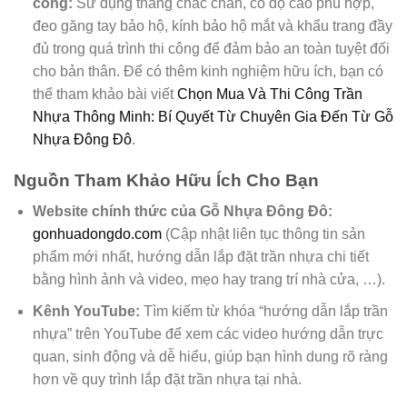
công:
Sử dụng thang chắc chắn, có độ cao phù hợp,
đeo găng tay bảo hộ, kính bảo hộ mắt và khẩu trang đầy
đủ trong quá trình thi công để đảm bảo an toàn tuyệt đối
cho bản thân. Để có thêm kinh nghiệm hữu ích, bạn có
thể tham khảo bài viết
Chọn Mua Và Thi Công Trần
Nhựa Thông Minh: Bí Quyết Từ Chuyên Gia Đến Từ Gỗ
Nhựa Đông Đô
.
Nguồn Tham Khảo Hữu Ích Cho Bạn
Website chính thức của Gỗ Nhựa Đông Đô:
gonhuadongdo.com
(Cập nhật liên tục thông tin sản
phẩm mới nhất, hướng dẫn lắp đặt trần nhựa chi tiết
bằng hình ảnh và video, mẹo hay trang trí nhà cửa, …).
Kênh YouTube:
Tìm kiếm từ khóa “hướng dẫn lắp trần
nhựa” trên YouTube để xem các video hướng dẫn trực
quan, sinh động và dễ hiểu, giúp bạn hình dung rõ ràng
hơn về quy trình lắp đặt trần nhựa tại nhà.