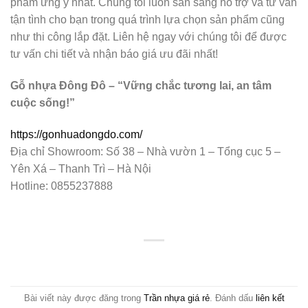
phẩm ưng ý nhất. Chúng tôi luôn sẵn sàng hỗ trợ và tư vấn
tận tình cho bạn trong quá trình lựa chọn sản phẩm cũng
như thi công lắp đặt. Liên hệ ngay với chúng tôi để được
tư vấn chi tiết và nhận báo giá ưu đãi nhất!
Gỗ nhựa Đông Đô – “Vững chắc tương lai, an tâm
cuộc sống!”
https://gonhuadongdo.com/
Địa chỉ Showroom: Số 38 – Nhà vườn 1 – Tổng cục 5 –
Yên Xá – Thanh Trì – Hà Nội
Hotline: 0855237888
Bài viết này được đăng trong
Trần nhựa giá rẻ
. Đánh dấu
liên kết