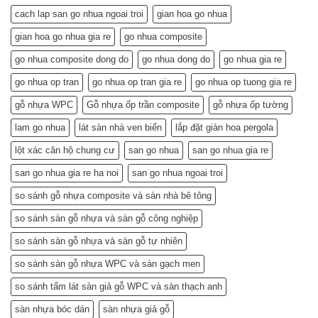
Tuổi
Nhà
cach lap san go nhua ngoai troi
gian hoa go nhua
Về
Tuổi
Hưu:
Về
gian hoa go nhua gia re
go nhua composite
Đẹp
Hưu:
Nhà,
Không
go nhua composite dong do
go nhua dong do
go nhua gia re
Khỏe
Chỉ
Túi
Tiết
go nhua op tran
go nhua op tran gia re
go nhua op tuong gia re
Tiền
Kiệm
–
gỗ nhựa WPC
Gỗ nhựa ốp trần composite
gỗ nhựa ốp tường
Mà
Bí
Còn…
lam go nhua
lát sàn nhà ven biển
lắp đặt giàn hoa pergola
Quyết
An
Chọn
Tâm
lột xác căn hộ chung cư
san go nhua
san go nhua gia re
và
Sống
Lắp
Khỏe
san go nhua gia re ha noi
san go nhua ngoai troi
Đặt
(Gợi
so sánh gỗ nhựa composite và sàn nhà bê tông
ý
từ
so sánh sàn gỗ nhựa và sàn gỗ công nghiệp
chuyên
gia)
so sánh sàn gỗ nhựa và sàn gỗ tự nhiên
so sánh sàn gỗ nhựa WPC và sàn gạch men
so sánh tấm lát sàn giả gỗ WPC và sàn thạch anh
sàn nhựa bóc dán
sàn nhựa giả gỗ