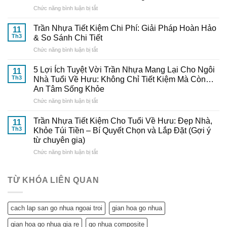
Nhựa
Minh:
ở
Chức năng bình luận bị tắt
Đẹp,
Bí
Cách
Trang
Quyết
Tự
Nhã
Trần Nhựa Tiết Kiệm Chi Phí: Giải Pháp Hoàn Hảo
Từ
11
Lắp
–
Th3
& So Sánh Chi Tiết
Chuyên
Trần
Nâng
Gia
ở
Chức năng bình luận bị tắt
Nhựa
Tầm
Đến
Trần
Tại
Thẩm
Từ
Nhựa
Nhà
5 Lợi Ích Tuyệt Vời Trần Nhựa Mang Lại Cho Ngôi
Mỹ
11
Gỗ
Tiết
Cực
Th3
Nhà Tuổi Về Hưu: Không Chỉ Tiết Kiệm Mà Còn…
Cho
Nhựa
Kiệm
Dễ
Ngôi
An Tâm Sống Khỏe
Đông
Chi
–
Nhà
Đô
ở
Chức năng bình luận bị tắt
Phí:
Hướng
Tuổi
5
Giải
Dẫn
Về
Lợi
Pháp
Trần Nhựa Tiết Kiệm Cho Tuổi Về Hưu: Đẹp Nhà,
Chi
11
Hưu
Ích
Hoàn
Tiết
Th3
Khỏe Túi Tiền – Bí Quyết Chọn và Lắp Đặt (Gợi ý
Tuyệt
Hảo
từ
từ chuyên gia)
Vời
&
Gỗ
ở
Chức năng bình luận bị tắt
Trần
So
Nhựa
Trần
Nhựa
Sánh
Đông
Nhựa
Mang
Chi
Đô
Tiết
Lại
Tiết
TỪ KHÓA LIÊN QUAN
Kiệm
Cho
Cho
Ngôi
Tuổi
Nhà
cach lap san go nhua ngoai troi
gian hoa go nhua
Về
Tuổi
Hưu:
Về
gian hoa go nhua gia re
go nhua composite