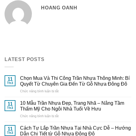
HOANG OANH
LATEST POSTS
Chọn Mua Và Thi Công Trần Nhựa Thông Minh: Bí
11
Th3
Quyết Từ Chuyên Gia Đến Từ Gỗ Nhựa Đông Đô
ở
Chức năng bình luận bị tắt
Chọn
Mua
10 Mẫu Trần Nhựa Đẹp, Trang Nhã – Nâng Tầm
11
Và
Th3
Thẩm Mỹ Cho Ngôi Nhà Tuổi Về Hưu
Thi
ở
Chức năng bình luận bị tắt
Công
10
Trần
Mẫu
Nhựa
Cách Tự Lắp Trần Nhựa Tại Nhà Cực Dễ – Hướng
11
Trần
Thông
Th3
Dẫn Chi Tiết từ Gỗ Nhựa Đông Đô