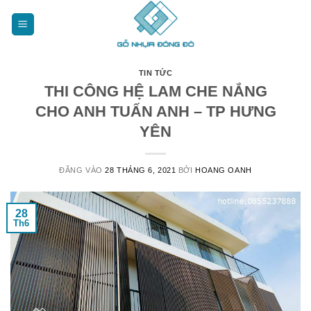
Bỏ
qua
nội
dung
TIN TỨC
THI CÔNG HỆ LAM CHE NẮNG
CHO ANH TUẤN ANH – TP HƯNG
YÊN
ĐĂNG VÀO
28 THÁNG 6, 2021
BỞI
HOANG OANH
28
Th6