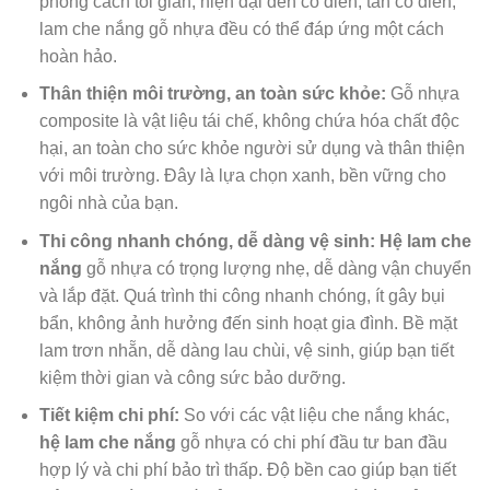
phong cách tối giản, hiện đại đến cổ điển, tân cổ điển,
lam che nắng gỗ nhựa đều có thể đáp ứng một cách
hoàn hảo.
Thân thiện môi trường, an toàn sức khỏe:
Gỗ nhựa
composite là vật liệu tái chế, không chứa hóa chất độc
hại, an toàn cho sức khỏe người sử dụng và thân thiện
với môi trường. Đây là lựa chọn xanh, bền vững cho
ngôi nhà của bạn.
Thi công nhanh chóng, dễ dàng vệ sinh:
Hệ lam che
nắng
gỗ nhựa có trọng lượng nhẹ, dễ dàng vận chuyển
và lắp đặt. Quá trình thi công nhanh chóng, ít gây bụi
bẩn, không ảnh hưởng đến sinh hoạt gia đình. Bề mặt
lam trơn nhẵn, dễ dàng lau chùi, vệ sinh, giúp bạn tiết
kiệm thời gian và công sức bảo dưỡng.
Tiết kiệm chi phí:
So với các vật liệu che nắng khác,
hệ lam che nắng
gỗ nhựa có chi phí đầu tư ban đầu
hợp lý và chi phí bảo trì thấp. Độ bền cao giúp bạn tiết