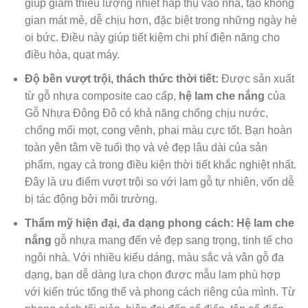
giúp giảm thiểu lượng nhiệt hấp thụ vào nhà, tạo không
gian mát mẻ, dễ chịu hơn, đặc biệt trong những ngày hè
oi bức. Điều này giúp tiết kiệm chi phí điện năng cho
điều hòa, quạt máy.
Độ bền vượt trội, thách thức thời tiết:
Được sản xuất
từ gỗ nhựa composite cao cấp,
hệ lam che nắng
của
Gỗ Nhựa Đông Đô có khả năng chống chịu nước,
chống mối mọt, cong vênh, phai màu cực tốt. Bạn hoàn
toàn yên tâm về tuổi thọ và vẻ đẹp lâu dài của sản
phẩm, ngay cả trong điều kiện thời tiết khắc nghiệt nhất.
Đây là ưu điểm vượt trội so với lam gỗ tự nhiên, vốn dễ
bị tác động bởi môi trường.
Thẩm mỹ hiện đại, đa dạng phong cách:
Hệ lam che
nắng
gỗ nhựa mang đến vẻ đẹp sang trọng, tinh tế cho
ngôi nhà. Với nhiều kiểu dáng, màu sắc và vân gỗ đa
dạng, bạn dễ dàng lựa chọn được mẫu lam phù hợp
với kiến trúc tổng thể và phong cách riêng của mình. Từ