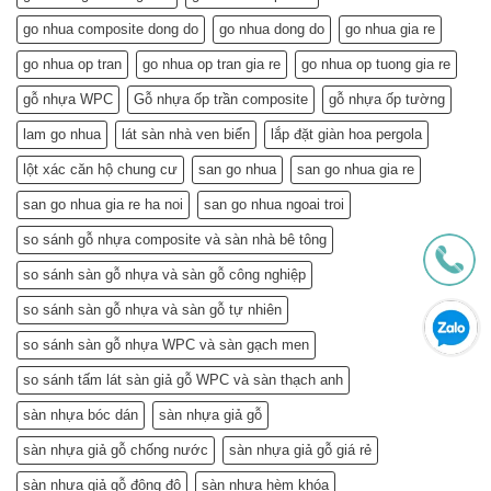
Đẹp
Hưu:
Nhà,
Không
go nhua composite dong do
go nhua dong do
go nhua gia re
Khỏe
Chỉ
Túi
Tiết
go nhua op tran
go nhua op tran gia re
go nhua op tuong gia re
Tiền
Kiệm
–
gỗ nhựa WPC
Gỗ nhựa ốp trần composite
gỗ nhựa ốp tường
Mà
Bí
Còn…
lam go nhua
lát sàn nhà ven biển
lắp đặt giàn hoa pergola
Quyết
An
Chọn
Tâm
lột xác căn hộ chung cư
san go nhua
san go nhua gia re
và
Sống
Lắp
Khỏe
san go nhua gia re ha noi
san go nhua ngoai troi
Đặt
(Gợi
so sánh gỗ nhựa composite và sàn nhà bê tông
ý
từ
so sánh sàn gỗ nhựa và sàn gỗ công nghiệp
chuyên
gia)
so sánh sàn gỗ nhựa và sàn gỗ tự nhiên
so sánh sàn gỗ nhựa WPC và sàn gạch men
so sánh tấm lát sàn giả gỗ WPC và sàn thạch anh
sàn nhựa bóc dán
sàn nhựa giả gỗ
sàn nhựa giả gỗ chống nước
sàn nhựa giả gỗ giá rẻ
sàn nhựa giả gỗ đông đô
sàn nhựa hèm khóa