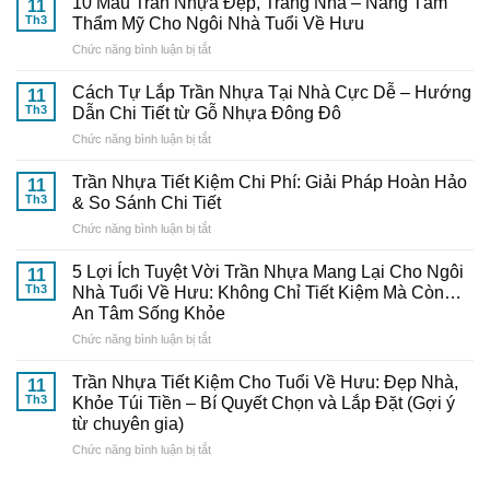
10 Mẫu Trần Nhựa Đẹp, Trang Nhã – Nâng Tầm
11
Và
Th3
Thẩm Mỹ Cho Ngôi Nhà Tuổi Về Hưu
Thi
ở
Chức năng bình luận bị tắt
Công
10
Trần
Mẫu
Nhựa
Cách Tự Lắp Trần Nhựa Tại Nhà Cực Dễ – Hướng
11
Trần
Thông
Th3
Dẫn Chi Tiết từ Gỗ Nhựa Đông Đô
Nhựa
Minh:
ở
Chức năng bình luận bị tắt
Đẹp,
Bí
Cách
Trang
Quyết
Tự
Nhã
Trần Nhựa Tiết Kiệm Chi Phí: Giải Pháp Hoàn Hảo
Từ
11
Lắp
–
Th3
& So Sánh Chi Tiết
Chuyên
Trần
Nâng
Gia
ở
Chức năng bình luận bị tắt
Nhựa
Tầm
Đến
Trần
Tại
Thẩm
Từ
Nhựa
Nhà
5 Lợi Ích Tuyệt Vời Trần Nhựa Mang Lại Cho Ngôi
Mỹ
11
Gỗ
Tiết
Cực
Th3
Nhà Tuổi Về Hưu: Không Chỉ Tiết Kiệm Mà Còn…
Cho
Nhựa
Kiệm
Dễ
Ngôi
An Tâm Sống Khỏe
Đông
Chi
–
Nhà
Đô
ở
Chức năng bình luận bị tắt
Phí:
Hướng
Tuổi
5
Giải
Dẫn
Về
Lợi
Pháp
Trần Nhựa Tiết Kiệm Cho Tuổi Về Hưu: Đẹp Nhà,
Chi
11
Hưu
Ích
Hoàn
Tiết
Th3
Khỏe Túi Tiền – Bí Quyết Chọn và Lắp Đặt (Gợi ý
Tuyệt
Hảo
từ
từ chuyên gia)
Vời
&
Gỗ
ở
Chức năng bình luận bị tắt
Trần
So
Nhựa
Trần
Nhựa
Sánh
Đông
Nhựa
Mang
Chi