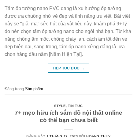
Tấm ốp tường nano PVC đang là xu hướng ốp tường
được ưa chuộng nhờ vẻ đẹp và tính năng ưu việt. Bài viết
này sẽ “giải mã” sức hút của vật liệu này, khám phá 9+ lý
do nên chọn tấm ốp tường nano cho ngôi nhà bạn. Từ khả
năng chống ẩm mốc, chống cháy lan, cách âm tốt đến vẻ
đẹp hiện đại, sang trọng, tấm ốp nano xứng đáng là lựa
chọn hàng đầu năm [Năm Hiện Tại].
TIẾP TỤC ĐỌC
→
Đăng trong
Sản phẩm
STYLE
,
TIN TỨC
7+ mẹo hữu ích sắm đồ nội thất online
có thể bạn chưa biết
ĐĂNG VÀO
1 THÁNG 12, 2023
BỞI
HOANG THUY