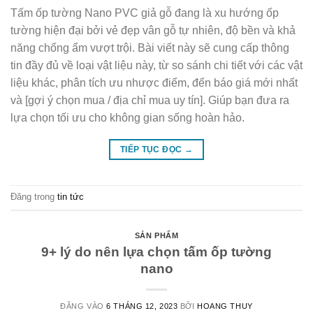
Tấm ốp tường Nano PVC giả gỗ đang là xu hướng ốp
tường hiện đại bởi vẻ đẹp vân gỗ tự nhiên, độ bền và khả
năng chống ẩm vượt trội. Bài viết này sẽ cung cấp thông
tin đầy đủ về loại vật liệu này, từ so sánh chi tiết với các vật
liệu khác, phân tích ưu nhược điểm, đến báo giá mới nhất
và [gợi ý chọn mua / địa chỉ mua uy tín]. Giúp bạn đưa ra
lựa chọn tối ưu cho không gian sống hoàn hảo.
TIẾP TỤC ĐỌC
→
Đăng trong
tin tức
SẢN PHẨM
9+ lý do nên lựa chọn tấm ốp tường
nano
ĐĂNG VÀO
6 THÁNG 12, 2023
BỞI
HOANG THUY