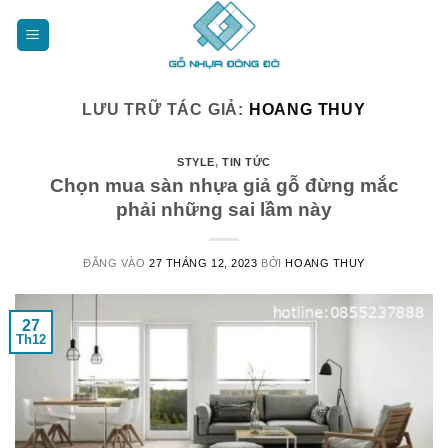
Bỏ
qua
nội
dung
LƯU TRỮ TÁC GIẢ:
HOANG THUY
STYLE
,
TIN TỨC
Chọn mua sàn nhựa giả gỗ đừng mắc
phải những sai lầm này
ĐĂNG VÀO
27 THÁNG 12, 2023
BỞI
HOANG THUY
27
Th12