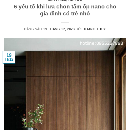
6 yếu tố khi lựa chọn tấm ốp nano cho
gia đình có trẻ nhỏ
ĐĂNG VÀO
19 THÁNG 12, 2023
BỞI
HOANG THUY
19
Th12