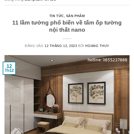
TIN TỨC
,
SẢN PHẨM
11 lầm tưởng phổ biến về tấm ốp tường
nội thất nano
ĐĂNG VÀO
12 THÁNG 12, 2023
BỞI
HOANG THUY
12
Th12