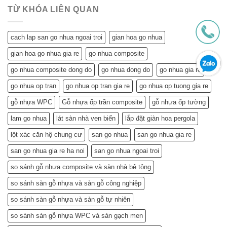
Đô
Tiết
Lại
Tiết
TỪ KHÓA LIÊN QUAN
Kiệm
Cho
Cho
Ngôi
Tuổi
Nhà
cach lap san go nhua ngoai troi
gian hoa go nhua
Về
Tuổi
Hưu:
Về
gian hoa go nhua gia re
go nhua composite
Đẹp
Hưu:
Nhà,
Không
go nhua composite dong do
go nhua dong do
go nhua gia re
Khỏe
Chỉ
Túi
Tiết
go nhua op tran
go nhua op tran gia re
go nhua op tuong gia re
Tiền
Kiệm
–
gỗ nhựa WPC
Gỗ nhựa ốp trần composite
gỗ nhựa ốp tường
Mà
Bí
Còn…
lam go nhua
lát sàn nhà ven biển
lắp đặt giàn hoa pergola
Quyết
An
Chọn
Tâm
lột xác căn hộ chung cư
san go nhua
san go nhua gia re
và
Sống
Lắp
Khỏe
san go nhua gia re ha noi
san go nhua ngoai troi
Đặt
(Gợi
so sánh gỗ nhựa composite và sàn nhà bê tông
ý
từ
so sánh sàn gỗ nhựa và sàn gỗ công nghiệp
chuyên
gia)
so sánh sàn gỗ nhựa và sàn gỗ tự nhiên
so sánh sàn gỗ nhựa WPC và sàn gạch men