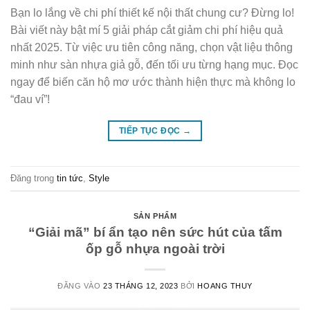
Bạn lo lắng về chi phí thiết kế nội thất chung cư? Đừng lo!
Bài viết này bật mí 5 giải pháp cắt giảm chi phí hiệu quả
nhất 2025. Từ việc ưu tiên công năng, chọn vật liệu thông
minh như sàn nhựa giả gỗ, đến tối ưu từng hạng mục. Đọc
ngay để biến căn hộ mơ ước thành hiện thực mà không lo
“đau ví”!
TIẾP TỤC ĐỌC
→
Đăng trong
tin tức
,
Style
SẢN PHẨM
“Giải mã” bí ẩn tạo nên sức hút của tấm
ốp gỗ nhựa ngoài trời
ĐĂNG VÀO
23 THÁNG 12, 2023
BỞI
HOANG THUY