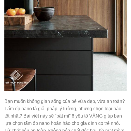
Bạn muốn không gian sống của bé vừa đẹp, vừa an toàn?
Tấm ốp nano là giải pháp lý tưởng, nhưng chọn loại nào
tốt nhất? Bài viết này sẽ “bật mí” 6 yếu tố VÀNG giúp bạn
lựa chọn tấm ốp nano hoàn hảo cho gia đình có trẻ nhỏ.
Từ chất liệu an toàn, không hóa chất độc hại, bề mặt mềm