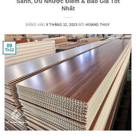
Sánh, Ưu Nhược Điểm & Báo Giá Tốt
Nhất
ĐĂNG VÀO
9 THÁNG 12, 2023
BỞI
HOANG THUY
09
Th12