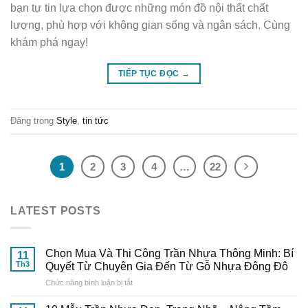
bạn tự tin lựa chọn được những món đồ nội thất chất
lượng, phù hợp với không gian sống và ngân sách. Cùng
khám phá ngay!
TIẾP TỤC ĐỌC
→
Đăng trong
Style
,
tin tức
1
2
3
4
…
22
LATEST POSTS
Chọn Mua Và Thi Công Trần Nhựa Thông Minh: Bí
11
Th3
Quyết Từ Chuyên Gia Đến Từ Gỗ Nhựa Đông Đô
ở
Chức năng bình luận bị tắt
Chọn
Mua