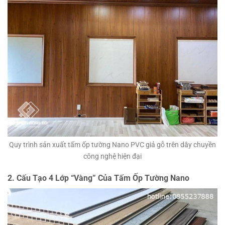
Quy trình sản xuất tấm ốp tường Nano PVC giả gỗ trên dây chuyền
công nghệ hiện đại
2. Cấu Tạo 4 Lớp “Vàng” Của Tấm Ốp Tường Nano