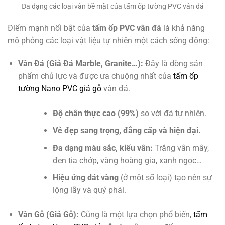
Đa dạng các loại vân bề mặt của tấm ốp tường PVC vân đá
Điểm mạnh nổi bật của
tấm ốp PVC vân đá
là khả năng
mô phỏng các loại vật liệu tự nhiên một cách sống động:
Vân Đá (Giả Đá Marble, Granite…):
Đây là dòng sản
phẩm chủ lực và được ưa chuộng nhất của
tấm ốp
tường Nano PVC giả gỗ
vân đá.
Độ chân thực cao (99%)
so với đá tự nhiên.
Vẻ đẹp sang trọng, đẳng cấp và hiện đại.
Đa dạng màu sắc, kiểu vân:
Trắng vân mây,
đen tia chớp, vàng hoàng gia, xanh ngọc…
Hiệu ứng dát vàng
(ở một số loại) tạo nên sự
lộng lẫy và quý phái.
Vân Gỗ (Giả Gỗ):
Cũng là một lựa chọn phổ biến,
tấm