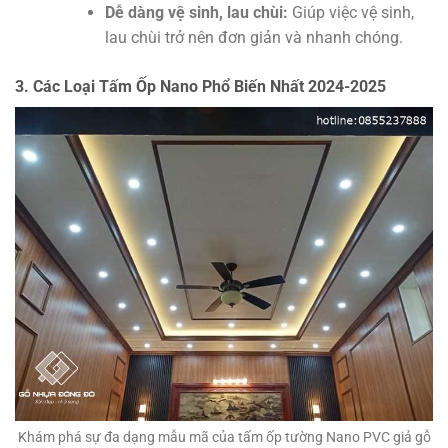
Dễ dàng vệ sinh, lau chùi:
Giúp việc vệ sinh,
lau chùi trở nên đơn giản và nhanh chóng.
3. Các Loại Tấm Ốp Nano Phổ Biến Nhất 2024-2025
Khám phá sự đa dạng mẫu mã của tấm ốp tường Nano PVC giả gỗ