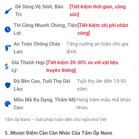
Dễ Dàng Vệ Sinh, Bảo
[Tiết kiệm thời gian, công
.
Trì:
sức]
Thi Công Nhanh Chóng, Tiện
[Tiết kiệm chi phí nhân
.
Lợi:
công]
An Toàn Chống Cháy
Tăng cường an toàn cho gia
Lan:
đình.
Giá Thành Hợp
[Tiết kiệm 20-30% so với vật liệu
.
Lý:
truyền thống]
Độ Bền Cao, Tuổi Thọ Dài
Tuổi thọ lên đến 15-50
Lâu:
năm.
Mẫu Mã Đa Dạng, Thẩm Mỹ
Hàng trăm mẫu mã khác
Cao:
nhau.
Tấm ốp Nano – Giải pháp toàn diện cho ngôi nhà Việt
5. Nhược Điểm Cần Cân Nhắc Của Tấm Ốp Nano