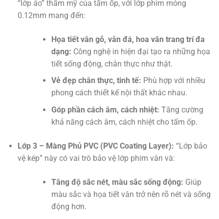
“lớp áo” thẩm mỹ của tấm ốp, với lớp phim mỏng
0.12mm mang đến:
Họa tiết vân gỗ, vân đá, hoa văn trang trí đa
dạng:
Công nghệ in hiện đại tạo ra những họa
tiết sống động, chân thực như thật.
Vẻ đẹp chân thực, tinh tế:
Phù hợp với nhiều
phong cách thiết kế nội thất khác nhau.
Góp phần cách âm, cách nhiệt:
Tăng cường
khả năng cách âm, cách nhiệt cho tấm ốp.
Lớp 3 – Màng Phủ PVC (PVC Coating Layer):
“Lớp bảo
vệ kép” này có vai trò bảo vệ lớp phim vân và:
Tăng độ sắc nét, màu sắc sống động:
Giúp
màu sắc và họa tiết vân trở nên rõ nét và sống
động hơn.