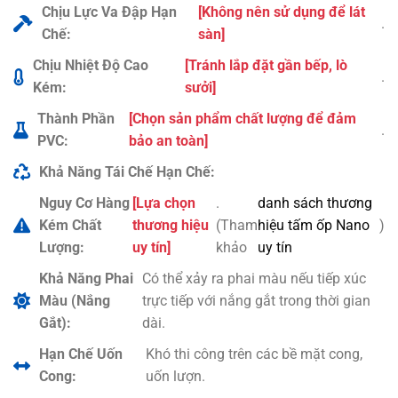
Chịu Lực Va Đập Hạn
[Không nên sử dụng để lát
.
Chế:
sàn]
Chịu Nhiệt Độ Cao
[Tránh lắp đặt gần bếp, lò
.
Kém:
sưởi]
Thành Phần
[Chọn sản phẩm chất lượng để đảm
.
PVC:
bảo an toàn]
Khả Năng Tái Chế Hạn Chế:
Nguy Cơ Hàng
[Lựa chọn
.
danh sách thương
Kém Chất
thương hiệu
(Tham
hiệu tấm ốp Nano
)
Lượng:
uy tín]
khảo
uy tín
Khả Năng Phai
Có thể xảy ra phai màu nếu tiếp xúc
Màu (Nắng
trực tiếp với nắng gắt trong thời gian
Gắt):
dài.
Hạn Chế Uốn
Khó thi công trên các bề mặt cong,
Cong:
uốn lượn.