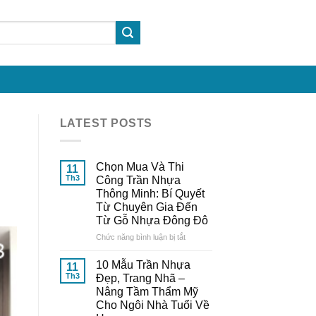
LATEST POSTS
Chọn Mua Và Thi
11
Th3
Công Trần Nhựa
Thông Minh: Bí Quyết
Từ Chuyên Gia Đến
Từ Gỗ Nhựa Đông Đô
ở
Chức năng bình luận bị tắt
Chọn
Mua
10 Mẫu Trần Nhựa
11
Và
Th3
Đẹp, Trang Nhã –
Thi
Nâng Tầm Thẩm Mỹ
Công
Cho Ngôi Nhà Tuổi Về
Trần