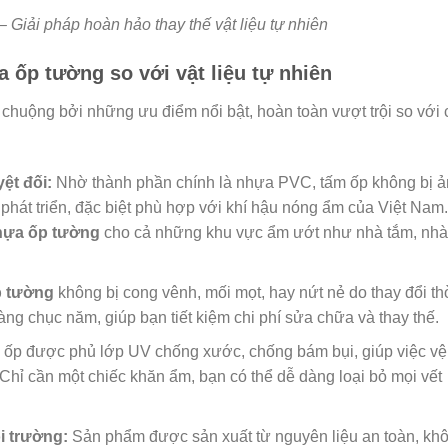
– Giải pháp hoàn hảo thay thế vật liệu tự nhiên
 ốp tường so với vật liệu tự nhiên
huộng bởi những ưu điểm nổi bật, hoàn toàn vượt trội so với 
ệt đối:
Nhờ thành phần chính là nhựa PVC, tấm ốp không bị 
át triển, đặc biệt phù hợp với khí hậu nóng ẩm của Việt Nam.
hựa ốp tường
cho cả những khu vực ẩm ướt như nhà tắm, nhà
 tường
không bị cong vênh, mối mọt, hay nứt nẻ do thay đổi th
hàng chục năm, giúp bạn tiết kiệm chi phí sửa chữa và thay thế.
 ốp được phủ lớp UV chống xước, chống bám bụi, giúp việc vệ
Chỉ cần một chiếc khăn ẩm, bạn có thể dễ dàng loại bỏ mọi vết
i trường:
Sản phẩm được sản xuất từ nguyên liệu an toàn, kh