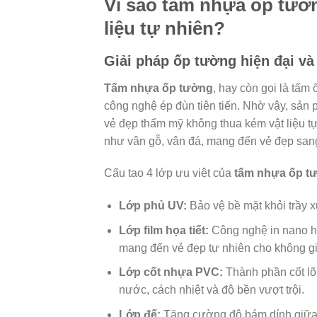
Vì sao tấm nhựa ốp tườn
liệu tự nhiên?
Giải pháp ốp tường hiện đại và
Tấm nhựa ốp tường
, hay còn gọi là tấ
công nghệ ép đùn tiên tiến. Nhờ vậy, sản
vẻ đẹp thẩm mỹ không thua kém vật liệu tự
như vân gỗ, vân đá, mang đến vẻ đẹp sang
Cấu tạo 4 lớp ưu việt của
tấm nhựa ốp t
Lớp phủ UV:
Bảo vệ bề mặt khỏi trầy x
Lớp film họa tiết:
Công nghệ in nano hi
mang đến vẻ đẹp tự nhiên cho không g
Lớp cốt nhựa PVC:
Thành phần cốt lõ
nước, cách nhiệt và độ bền vượt trội.
Lớp đế:
Tăng cường độ bám dính giữa t