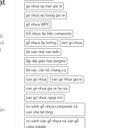
ật
Lắp
go nhua op tran gia re
Đặt
(Gợi
go nhua op tuong gia re
ý
từ
gỗ nhựa WPC
chuyên
gia)
Gỗ nhựa ốp trần composite
ng
và
gỗ nhựa ốp tường
lam go nhua
t
lát sàn nhà ven biển
lắp đặt giàn hoa pergola
lột xác căn hộ chung cư
san go nhua
san go nhua gia re
san go nhua gia re ha noi
san go nhua ngoai troi
so sánh gỗ nhựa composite và
hấm
sàn nhà bê tông
so sánh sàn gỗ nhựa và sàn gỗ
công nghiệp