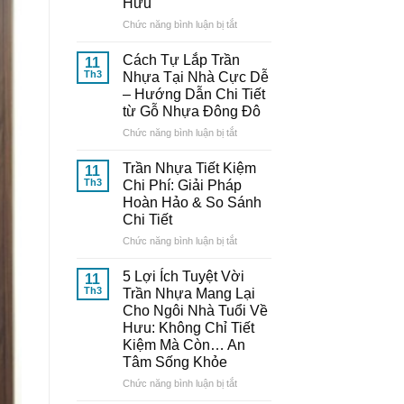
Hưu
Nhựa
Thông
ở
Chức năng bình luận bị tắt
Minh:
10
Bí
Mẫu
Cách Tự Lắp Trần
11
Quyết
Trần
Th3
Nhựa Tại Nhà Cực Dễ
Từ
Nhựa
– Hướng Dẫn Chi Tiết
Chuyên
Đẹp,
từ Gỗ Nhựa Đông Đô
Gia
Trang
Đến
Nhã
ở
Chức năng bình luận bị tắt
Từ
–
Cách
Gỗ
Nâng
Tự
Trần Nhựa Tiết Kiệm
11
Nhựa
Tầm
Lắp
Th3
Chi Phí: Giải Pháp
Đông
Thẩm
Trần
Hoàn Hảo & So Sánh
Đô
Mỹ
Nhựa
Chi Tiết
Cho
Tại
Ngôi
Nhà
ở
Chức năng bình luận bị tắt
Nhà
Cực
Trần
Tuổi
Dễ
Nhựa
5 Lợi Ích Tuyệt Vời
11
Về
–
Tiết
Th3
Trần Nhựa Mang Lại
Hưu
Hướng
Kiệm
Cho Ngôi Nhà Tuổi Về
Dẫn
Chi
Hưu: Không Chỉ Tiết
Chi
Phí:
Kiệm Mà Còn… An
Tiết
Giải
Tâm Sống Khỏe
từ
Pháp
Gỗ
Hoàn
ở
Chức năng bình luận bị tắt
Nhựa
Hảo
5