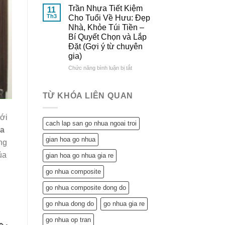
Đông
&
Lợi
Trần Nhựa Tiết Kiệm
11
Đô
So
Ích
Th3
Cho Tuổi Về Hưu: Đẹp
Sánh
Tuyệt
Nhà, Khỏe Túi Tiền –
Chi
Vời
Bí Quyết Chọn và Lắp
Tiết
Trần
Đặt (Gợi ý từ chuyên
Nhựa
gia)
Mang
Lại
ở
Chức năng bình luận bị tắt
Cho
Trần
Ngôi
Nhựa
Nhà
Tiết
TỪ KHÓA LIÊN QUAN
Tuổi
Kiệm
Về
Cho
Hưu:
với
Tuổi
cach lap san go nhua ngoai troi
Không
Về
a
Chỉ
Hưu:
gian hoa go nhua
ng
Tiết
Đẹp
Kiệm
Nhà,
ủa
gian hoa go nhua gia re
Mà
Khỏe
Còn…
Túi
go nhua composite
An
Tiền
Tâm
–
go nhua composite dong do
Sống
Bí
Khỏe
go nhua dong do
go nhua gia re
Quyết
Chọn
go nhua op tran
và