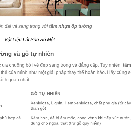
n đại và sang trọng với
tấm nhựa ốp tường
– Vật Liệu Lát Sàn Số Một
ường và gỗ tự nhiên
ợc ưa chuộng bởi vẻ đẹp sang trọng và đẳng cấp. Tuy nhiên,
tấm
thế của mình như một giải pháp thay thế hoàn hảo. Hãy cùng s
hách quan nhất:
GỖ TỰ NHIÊN
Xenluloza, Lignin, Hemixenluloza, chất phụ gia (từ câ
ia
thân gỗ)
, phù hợp cả
Kém hơn, dễ bị ẩm mốc, cong vênh khi tiếp xúc nước, 
dùng cho ngoại thất (trừ gỗ quý hiếm)