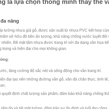
g là lựa chọn thông minh thay thế v
 đa năng
m ốp tường nhựa giả gỗ, được sản xuất từ nhựa PVC kết hợp cù
 phẩm sở hữu độ bền ấn tượng, khả năng chống nước tuyệt đối 
 nhiên. Bề mặt tấm nhựa được trang trí với đa dạng vân họa tiế
 trọng và hiện đại cho mọi không gian.
ường
:
ước, tăng cường độ sắc nét và sống động cho vân trang trí.
ện đại tạo nên những đường vân gỗ, vân đá chân thực, tinh tế,
ian.
i quyết định chất lượng sản phẩm, đảm bảo khả năng chống t
ấm ốp và bề mặt tường, đảm bảo sự ổn định và tuổi thọ công