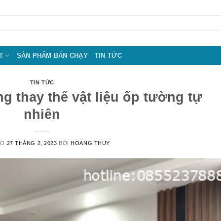
T
SẢN PHẨM BÁN CHẠY
TIN TỨC
TIN TỨC
 thay thế vật liệu ốp tường tự
nhiên
ÀO
27 THÁNG 2, 2023
BỞI
HOANG THUY