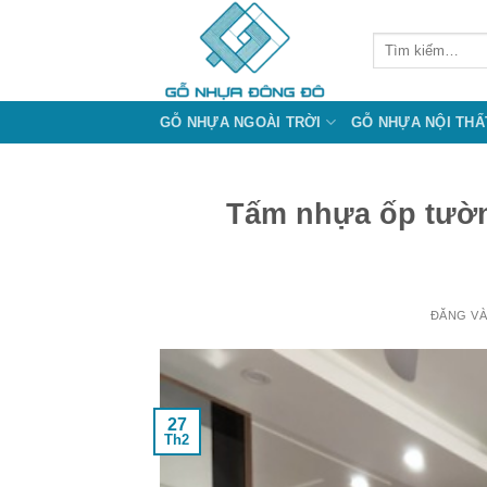
Bỏ
qua
Tìm
kiếm:
nội
dung
GỖ NHỰA NGOÀI TRỜI
GỖ NHỰA NỘI THẤ
Tấm nhựa ốp tường
ĐĂNG V
27
Th2