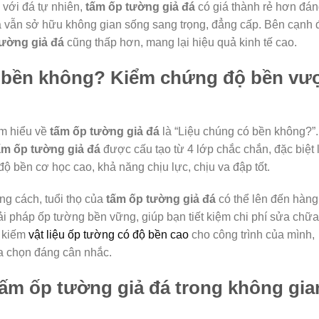
với đá tự nhiên,
tấm ốp tường giả đá
có giá thành rẻ hơn đá
 mà vẫn sở hữu không gian sống sang trọng, đẳng cấp. Bên cạnh 
tường giả đá
cũng thấp hơn, mang lại hiệu quả kinh tế cao.
 bền không? Kiểm chứng độ bền vư
ìm hiểu về
tấm ốp tường giả đá
là “Liệu chúng có bền không?”.
ấm ốp tường giả đá
được cấu tạo từ 4 lớp chắc chắn, đặc biệt 
 bền cơ học cao, khả năng chịu lực, chịu va đập tốt.
g cách, tuổi thọ của
tấm ốp tường giả đá
có thể lên đến hàng
ải pháp ốp tường bền vững, giúp bạn tiết kiệm chi phí sửa chữa
m kiếm
vật liệu ốp tường có độ bền cao
cho công trình của mình,
a chọn đáng cân nhắc.
ấm ốp tường giả đá trong không gia