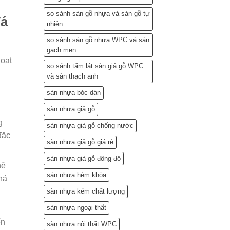
so sánh sàn gỗ nhựa và sàn gỗ tự
đá
nhiên
so sánh sàn gỗ nhựa WPC và sàn
gạch men
loạt
so sánh tấm lát sàn giả gỗ WPC
và sàn thạch anh
sàn nhựa bóc dán
sàn nhựa giả gỗ
g
sàn nhựa giả gỗ chống nước
đặc
sàn nhựa giả gỗ giá rẻ
sàn nhựa giả gỗ đông đô
hệ
sàn nhựa hèm khóa
hả
sàn nhựa kém chất lượng
sàn nhựa ngoại thất
ến
sàn nhựa nội thất WPC