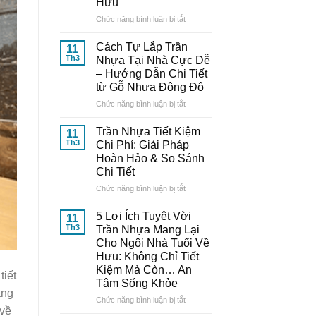
Hưu
Nhựa
Thông
ở
Chức năng bình luận bị tắt
Minh:
10
Bí
Mẫu
Cách Tự Lắp Trần
11
Quyết
Trần
Th3
Nhựa Tại Nhà Cực Dễ
Từ
Nhựa
– Hướng Dẫn Chi Tiết
Chuyên
Đẹp,
từ Gỗ Nhựa Đông Đô
Gia
Trang
Đến
Nhã
ở
Chức năng bình luận bị tắt
Từ
–
Cách
Gỗ
Nâng
Tự
Trần Nhựa Tiết Kiệm
11
Nhựa
Tầm
Lắp
Th3
Chi Phí: Giải Pháp
Đông
Thẩm
Trần
Hoàn Hảo & So Sánh
Đô
Mỹ
Nhựa
Chi Tiết
Cho
Tại
Ngôi
Nhà
ở
Chức năng bình luận bị tắt
Nhà
Cực
Trần
Tuổi
Dễ
Nhựa
5 Lợi Ích Tuyệt Vời
11
Về
–
Tiết
Th3
Trần Nhựa Mang Lại
Hưu
Hướng
Kiệm
Cho Ngôi Nhà Tuổi Về
Dẫn
Chi
Hưu: Không Chỉ Tiết
Chi
Phí:
Kiệm Mà Còn… An
Tiết
Giải
tiết
Tâm Sống Khỏe
từ
Pháp
ẳng
Gỗ
Hoàn
ở
Chức năng bình luận bị tắt
Nhựa
Hảo
 về
5