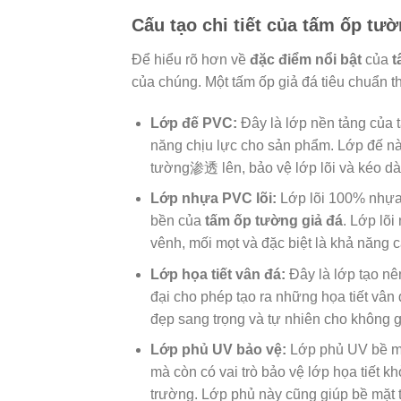
Cấu tạo chi tiết của tấm ốp tườ
Để hiểu rõ hơn về
đặc điểm nổi bật
của
t
của chúng. Một tấm ốp giả đá tiêu chuẩn 
Lớp đế PVC:
Đây là lớp nền tảng của 
năng chịu lực cho sản phẩm. Lớp đế này
tường渗透 lên, bảo vệ lớp lõi và kéo dài
Lớp nhựa PVC lõi:
Lớp lõi 100% nhựa 
bền của
tấm ốp tường giả đá
. Lớp lõ
vênh, mối mọt và đặc biệt là khả năng 
Lớp họa tiết vân đá:
Đây là lớp tạo n
đại cho phép tạo ra những họa tiết vân 
đẹp sang trọng và tự nhiên cho không g
Lớp phủ UV bảo vệ:
Lớp phủ UV bề mặ
mà còn có vai trò bảo vệ lớp họa tiết k
trường. Lớp phủ này cũng giúp bề mặt t