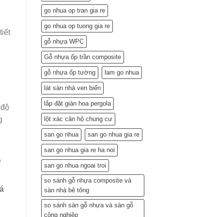
Lắp
go nhua op tran gia re
Đặt
(Gợi
go nhua op tuong gia re
ý
tiết
từ
gỗ nhựa WPC
chuyên
gia)
Gỗ nhựa ốp trần composite
gỗ nhựa ốp tường
lam go nhua
lát sàn nhà ven biển
lắp đặt giàn hoa pergola
 độ
lột xác căn hộ chung cư
g
san go nhua
san go nhua gia re
n
san go nhua gia re ha noi
ẻ
san go nhua ngoai troi
so sánh gỗ nhựa composite và
á
sàn nhà bê tông
so sánh sàn gỗ nhựa và sàn gỗ
công nghiệp