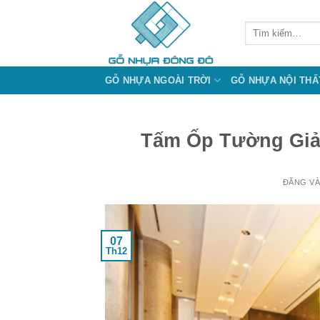
Bỏ
qua
Tìm
kiếm:
nội
dung
GỖ NHỰA NGOÀI TRỜI
GỖ NHỰA NỘI THẤ
Tấm Ốp Tường Giả
ĐĂNG V
07
Th12