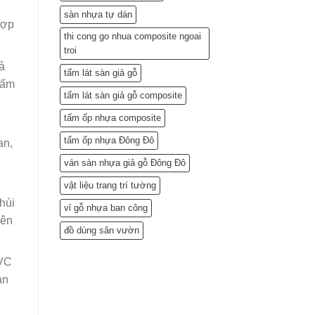
sàn nhựa tự dán
hợp
thi cong go nhua composite ngoai
troi
ả
tấm lát sàn giả gỗ
 ấm
tấm lát sàn giả gỗ composite
tấm ốp nhựa composite
tấm ốp nhựa Đông Đô
an,
ván sàn nhựa giả gỗ Đông Đô
vật liệu trang trí tường
hùi
vỉ gỗ nhựa ban công
yên
đồ dùng sân vườn
PVC
àn