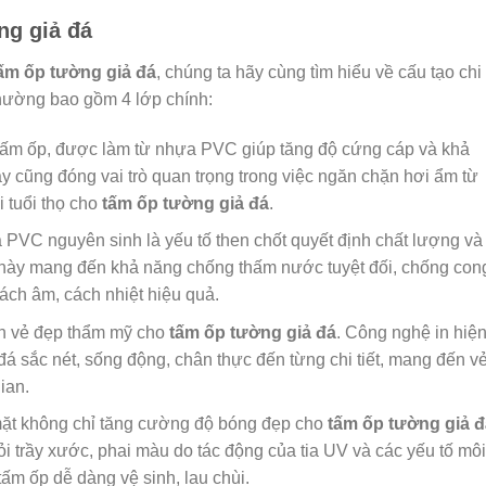
ng giả đá
ấm ốp tường giả đá
, chúng ta hãy cùng tìm hiểu về cấu tạo chi 
thường bao gồm 4 lớp chính:
tấm ốp, được làm từ nhựa PVC giúp tăng độ cứng cáp và khả
 cũng đóng vai trò quan trọng trong việc ngăn chặn hơi ẩm từ
 tuổi thọ cho
tấm ốp tường giả đá
.
PVC nguyên sinh là yếu tố then chốt quyết định chất lượng và
i này mang đến khả năng chống thấm nước tuyệt đối, chống con
cách âm, cách nhiệt hiệu quả.
ên vẻ đẹp thẩm mỹ cho
tấm ốp tường giả đá
. Công nghệ in hiệ
đá sắc nét, sống động, chân thực đến từng chi tiết, mang đến v
ian.
t không chỉ tăng cường độ bóng đẹp cho
tấm ốp tường giả đ
hỏi trầy xước, phai màu do tác động của tia UV và các yếu tố môi
ấm ốp dễ dàng vệ sinh, lau chùi.