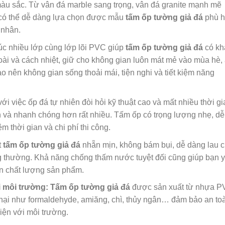
àu sắc. Từ vân đá marble sang trọng, vân đá granite mạnh mẽ
 có thể dễ dàng lựa chọn được mẫu
tấm ốp tường giả đá
phù 
 nhân.
úc nhiều lớp cùng lớp lõi PVC giúp
tấm ốp tường giả đá
có kh
oài và cách nhiệt, giữ cho không gian luôn mát mẻ vào mùa hè,
 nên không gian sống thoải mái, tiện nghi và tiết kiệm năng
ới việc ốp đá tự nhiên đòi hỏi kỹ thuật cao và mất nhiều thời gi
 và nhanh chóng hơn rất nhiều. Tấm ốp có trọng lượng nhẹ, dễ
ệm thời gian và chi phí thi công.
t
tấm ốp tường giả đá
nhẵn mịn, không bám bụi, dễ dàng lau c
g thường. Khả năng chống thấm nước tuyệt đối cũng giúp bạn 
n chất lượng sản phẩm.
i môi trường:
Tấm ốp tường giả đá
được sản xuất từ nhựa 
hại như formaldehyde, amiăng, chì, thủy ngân… đảm bảo an to
iện với môi trường.