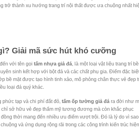
ng trở thành xu hướng trang trí nội thất được ưa chuộng nhất hi
gì? Giải mã sức hút khó cưỡng
 đến với tên gọi
tấm nhựa giả đá
, là một loại vật liệu trang trí bề
ên sinh kết hợp với bột đá và các chất phụ gia. Điểm đặc biệ
 lớp bề mặt được tạo hình tinh xảo, mô phỏng chân thực vẻ đẹp 
ều loại đá quý khác.
 phức tạp và chi phí đắt đỏ,
tấm ốp tường giả đá
ra đời như m
g chỉ sở hữu vẻ đẹp thẩm mỹ tương đương mà còn khắc phục
ồng thời mang đến nhiều ưu điểm vượt trội. Đó là lý do vì sao
huộng và ứng dụng rộng rãi trong các công trình kiến trúc hiệ