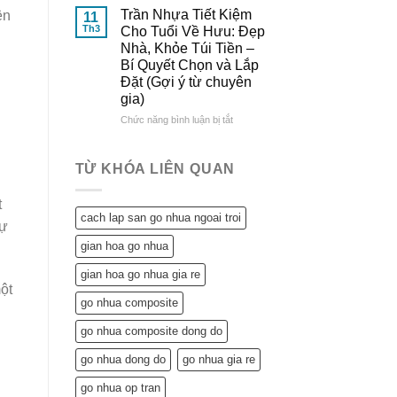
Đông
&
Lợi
Trần Nhựa Tiết Kiệm
ện
11
Đô
So
Ích
Th3
Cho Tuổi Về Hưu: Đẹp
Sánh
Tuyệt
Nhà, Khỏe Túi Tiền –
Chi
Vời
Bí Quyết Chọn và Lắp
Tiết
Trần
Đặt (Gợi ý từ chuyên
Nhựa
gia)
Mang
Lại
ở
Chức năng bình luận bị tắt
Cho
Trần
Ngôi
Nhựa
Nhà
Tiết
TỪ KHÓA LIÊN QUAN
Tuổi
Kiệm
Về
Cho
t
Hưu:
Tuổi
cach lap san go nhua ngoai troi
Không
Về
tự
Chỉ
Hưu:
gian hoa go nhua
Tiết
Đẹp
Kiệm
Nhà,
gian hoa go nhua gia re
Mà
Khỏe
ột
Còn…
Túi
go nhua composite
An
Tiền
Tâm
–
go nhua composite dong do
Sống
Bí
n
Khỏe
go nhua dong do
go nhua gia re
Quyết
Chọn
go nhua op tran
và