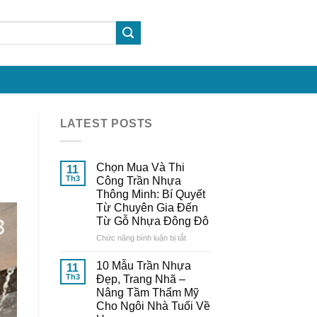
LATEST POSTS
Chọn Mua Và Thi
11
Th3
Công Trần Nhựa
Thông Minh: Bí Quyết
Từ Chuyên Gia Đến
Từ Gỗ Nhựa Đông Đô
ở
Chức năng bình luận bị tắt
Chọn
Mua
10 Mẫu Trần Nhựa
11
Và
Th3
Đẹp, Trang Nhã –
Thi
Nâng Tầm Thẩm Mỹ
Công
Cho Ngôi Nhà Tuổi Về
Trần