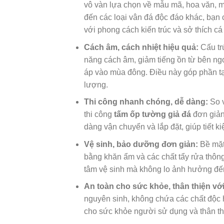
vô vàn lựa chọn về mẫu mã, hoa văn, m
đến các loại vân đá độc đáo khác, bạn
với phong cách kiến trúc và sở thích cá
Cách âm, cách nhiệt hiệu quả:
Cấu tr
năng cách âm, giảm tiếng ồn từ bên ng
áp vào mùa đông. Điều này góp phần tạo
lượng.
Thi công nhanh chóng, dễ dàng:
So v
thi công
tấm ốp tường giả đá
đơn giản
dàng vận chuyển và lắp đặt, giúp tiết ki
Vệ sinh, bảo dưỡng đơn giản:
Bề mặ
bằng khăn ẩm và các chất tẩy rửa thôn
tâm vệ sinh mà không lo ảnh hưởng đế
An toàn cho sức khỏe, thân thiện vớ
nguyên sinh, không chứa các chất độc 
cho sức khỏe người sử dụng và thân th