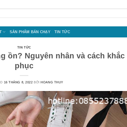
T
SẢN PHẨM BÁN CHẠY
TIN TỨC
TIN TỨC
ếng ồn? Nguyên nhân và cách khắc
phục
ÀO
16 THÁNG 8, 2022
BỞI
HOANG THUY