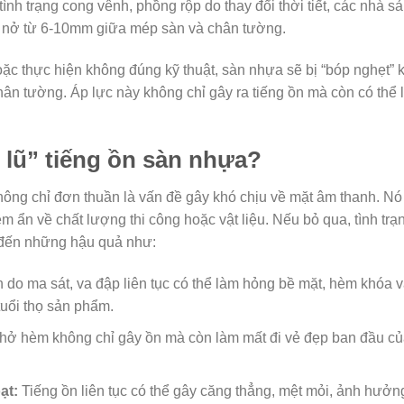
ình trạng cong vênh, phồng rộp do thay đổi thời tiết, các nhà s
n nở từ 6-10mm giữa mép sàn và chân tường.
ặc thực hiện không đúng kỹ thuật, sàn nhựa sẽ bị “bóp nghẹt” k
chân tường. Áp lực này không chỉ gây ra tiếng ồn mà còn có thể
 lũ” tiếng ồn sàn nhựa?
ông chỉ đơn thuần là vấn đề gây khó chịu về mặt âm thanh. Nó
m ẩn về chất lượng thi công hoặc vật liệu. Nếu bỏ qua, tình trạ
 đến những hậu quả như:
 do ma sát, va đập liên tục có thể làm hỏng bề mặt, hèm khóa 
tuổi thọ sản phẩm.
hở hèm không chỉ gây ồn mà còn làm mất đi vẻ đẹp ban đầu c
ạt:
Tiếng ồn liên tục có thể gây căng thẳng, mệt mỏi, ảnh hưởn