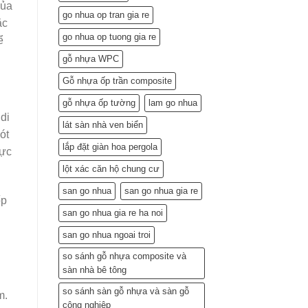
của
Lắp
go nhua op tran gia re
Đặt
ặc
(Gợi
go nhua op tuong gia re
ể
ý
từ
gỗ nhựa WPC
chuyên
gia)
Gỗ nhựa ốp trần composite
gỗ nhựa ốp tường
lam go nhua
di
lát sàn nhà ven biển
ót
lắp đặt giàn hoa pergola
vực
lột xác căn hộ chung cư
san go nhua
san go nhua gia re
ốp
san go nhua gia re ha noi
san go nhua ngoai troi
so sánh gỗ nhựa composite và
sàn nhà bê tông
so sánh sàn gỗ nhựa và sàn gỗ
m.
công nghiệp