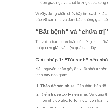
đến giấc ngủ và chất lượng cuộc sống c
Vì vậy, đừng chần chừ, hãy tìm cách khắc 
bảo vệ sàn nhà và đảm bảo không gian sốn
“Bắt bệnh” và “chữa trị”
Tin vui là bạn hoàn toàn có thể tự mình “bắ
pháp đơn giản và hiệu quả sau đây:
Giải pháp 1: “Tái sinh” nền nh
Nếu nguyên nhân gây ồn xuất phát từ nền n
trình này bao gồm:
Tháo dỡ sàn nhựa:
Cẩn thận tháo dỡ c
Kiểm tra và xử lý nền nhà:
Sử dụng th
nền nhà gồ ghề, lồi lõm, cần tiến hành