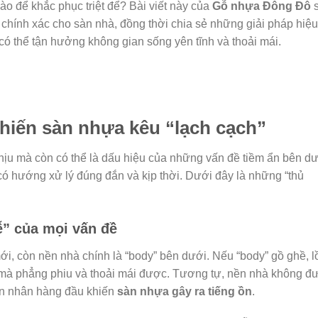
ào để khắc phục triệt để? Bài viết này của
Gỗ nhựa Đông Đô
 chính xác cho sàn nhà, đồng thời chia sẻ những giải pháp hiệu
có thể tận hưởng không gian sống yên tĩnh và thoải mái.
hiến sàn nhựa kêu “lạch cạch”
hịu mà còn có thể là dấu hiệu của những vấn đề tiềm ẩn bên d
có hướng xử lý đúng đắn và kịp thời. Dưới đây là những “thủ
” của mọi vấn đề
 còn nền nhà chính là “body” bên dưới. Nếu “body” gồ ghề, l
ó mà phẳng phiu và thoải mái được. Tương tự, nền nhà không đ
yên nhân hàng đầu khiến
sàn nhựa gây ra tiếng ồn
.