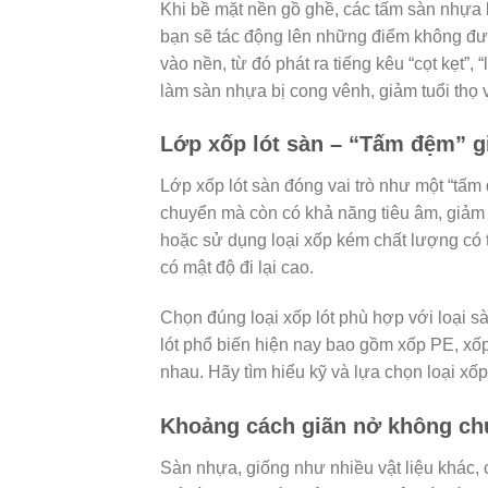
Khi bề mặt nền gồ ghề, các tấm sàn nhựa 
bạn sẽ tác động lên những điểm không đượ
vào nền, từ đó phát ra tiếng kêu “cọt kẹt”,
làm sàn nhựa bị cong vênh, giảm tuổi thọ v
Lớp xốp lót sàn – “Tấm đệm” g
Lớp xốp lót sàn đóng vai trò như một “tấm
chuyển mà còn có khả năng tiêu âm, giảm t
hoặc sử dụng loại xốp kém chất lượng có 
có mật độ đi lại cao.
Chọn đúng loại xốp lót phù hợp với loại s
lót phổ biến hiện nay bao gồm xốp PE, xố
nhau. Hãy tìm hiểu kỹ và lựa chọn loại xốp
Khoảng cách giãn nở không chu
Sàn nhựa, giống như nhiều vật liệu khác, c