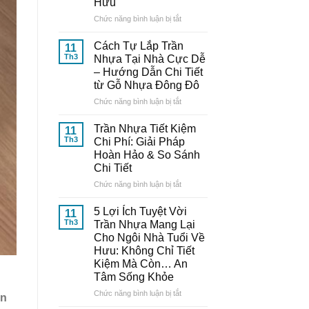
Hưu
Nhựa
Thông
ở
Chức năng bình luận bị tắt
Minh:
10
Bí
Mẫu
Cách Tự Lắp Trần
11
Quyết
Trần
Th3
Nhựa Tại Nhà Cực Dễ
Từ
Nhựa
– Hướng Dẫn Chi Tiết
Chuyên
Đẹp,
từ Gỗ Nhựa Đông Đô
Gia
Trang
Đến
Nhã
ở
Chức năng bình luận bị tắt
Từ
–
Cách
Gỗ
Nâng
Tự
Trần Nhựa Tiết Kiệm
11
Nhựa
Tầm
Lắp
Th3
Chi Phí: Giải Pháp
Đông
Thẩm
Trần
Hoàn Hảo & So Sánh
Đô
Mỹ
Nhựa
Chi Tiết
Cho
Tại
Ngôi
Nhà
ở
Chức năng bình luận bị tắt
Nhà
Cực
Trần
Tuổi
Dễ
Nhựa
5 Lợi Ích Tuyệt Vời
11
Về
–
Tiết
Th3
Trần Nhựa Mang Lại
Hưu
Hướng
Kiệm
Cho Ngôi Nhà Tuổi Về
Dẫn
Chi
Hưu: Không Chỉ Tiết
Chi
Phí:
Kiệm Mà Còn… An
Tiết
Giải
Tâm Sống Khỏe
từ
Pháp
Gỗ
Hoàn
ở
Chức năng bình luận bị tắt
àn
Nhựa
Hảo
5