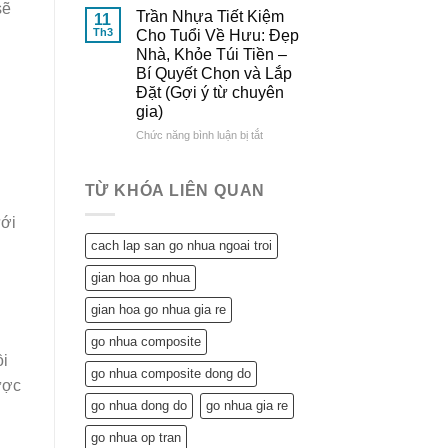
Đông
&
sẽ
Lợi
Trần Nhựa Tiết Kiệm
11
Đô
So
Ích
Th3
Cho Tuổi Về Hưu: Đẹp
Sánh
Tuyệt
Nhà, Khỏe Túi Tiền –
Chi
Vời
Bí Quyết Chọn và Lắp
Tiết
Trần
Đặt (Gợi ý từ chuyên
Nhựa
gia)
Mang
Lại
ở
Chức năng bình luận bị tắt
Cho
Trần
Ngôi
Nhựa
Nhà
Tiết
TỪ KHÓA LIÊN QUAN
Tuổi
Kiệm
Về
Cho
ưới
Hưu:
Tuổi
cach lap san go nhua ngoai troi
Không
Về
Chỉ
Hưu:
gian hoa go nhua
Tiết
Đẹp
Kiệm
Nhà,
gian hoa go nhua gia re
Mà
Khỏe
Còn…
Túi
go nhua composite
An
Tiền
ồi
Tâm
–
go nhua composite dong do
ược
Sống
Bí
Khỏe
go nhua dong do
go nhua gia re
Quyết
Chọn
go nhua op tran
và