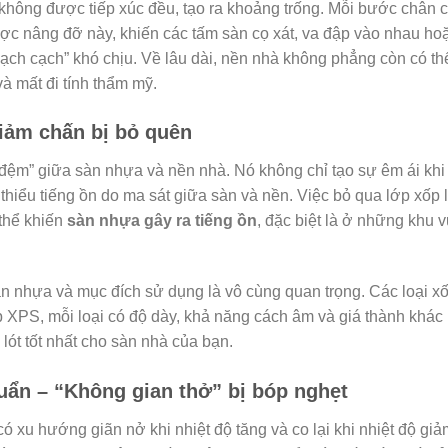
không được tiếp xúc đều, tạo ra khoảng trống. Mỗi bước chân 
c nâng đỡ này, khiến các tấm sàn cọ xát, va đập vào nhau ho
 “lạch cạch” khó chịu. Về lâu dài, nền nhà không phẳng còn có th
à mất đi tính thẩm mỹ.
iảm chấn bị bỏ quên
 đệm” giữa sàn nhựa và nền nhà. Nó không chỉ tạo sự êm ái khi 
hiểu tiếng ồn do ma sát giữa sàn và nền. Việc bỏ qua lớp xốp l
thể khiến
sàn nhựa gây ra tiếng ồn
, đặc biệt là ở những khu 
àn nhựa và mục đích sử dụng là vô cùng quan trọng. Các loại x
p XPS, mỗi loại có độ dày, khả năng cách âm và giá thành khác
 lót tốt nhất cho sàn nhà của bạn.
ẩn – “Không gian thở” bị bóp nghẹt
ó xu hướng giãn nở khi nhiệt độ tăng và co lại khi nhiệt độ giả