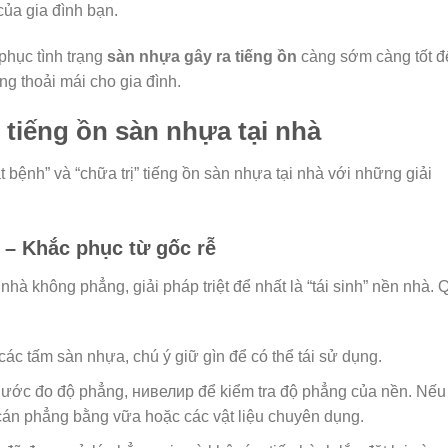
ủa gia đình bạn.
phục tình trạng
sàn nhựa gây ra tiếng ồn
càng sớm càng tốt đ
g thoải mái cho gia đình.
 tiếng ồn sàn nhựa tại nhà
t bệnh” và “chữa trị” tiếng ồn sàn nhựa tại nhà với những giải
à – Khắc phục từ gốc rễ
hà không phẳng, giải pháp triệt để nhất là “tái sinh” nền nhà. 
ác tấm sàn nhựa, chú ý giữ gìn để có thể tái sử dụng.
ước đo độ phẳng, нивелир để kiểm tra độ phẳng của nền. Nếu
 cán phẳng bằng vữa hoặc các vật liệu chuyên dụng.