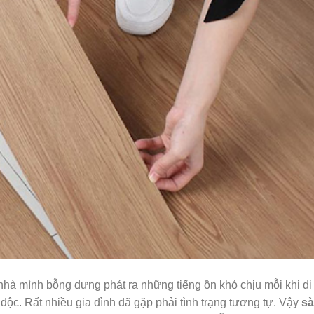
nhà mình bỗng dưng phát ra những tiếng ồn khó chịu mỗi khi di
ộc. Rất nhiều gia đình đã gặp phải tình trạng tương tự. Vậy
s