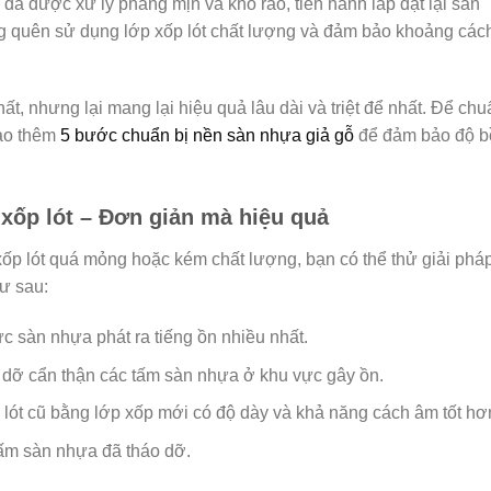
đã được xử lý phẳng mịn và khô ráo, tiến hành lắp đặt lại sàn
ng quên sử dụng lớp xốp lót chất lượng và đảm bảo khoảng các
ất, nhưng lại mang lại hiệu quả lâu dài và triệt để nhất. Để chu
hảo thêm
5 bước chuẩn bị nền sàn nhựa giả gỗ
để đảm bảo độ b
 xốp lót – Đơn giản mà hiệu quả
xốp lót quá mỏng hoặc kém chất lượng, bạn có thể thử giải phá
hư sau:
c sàn nhựa phát ra tiếng ồn nhiều nhất.
dỡ cẩn thận các tấm sàn nhựa ở khu vực gây ồn.
 lót cũ bằng lớp xốp mới có độ dày và khả năng cách âm tốt hơ
tấm sàn nhựa đã tháo dỡ.