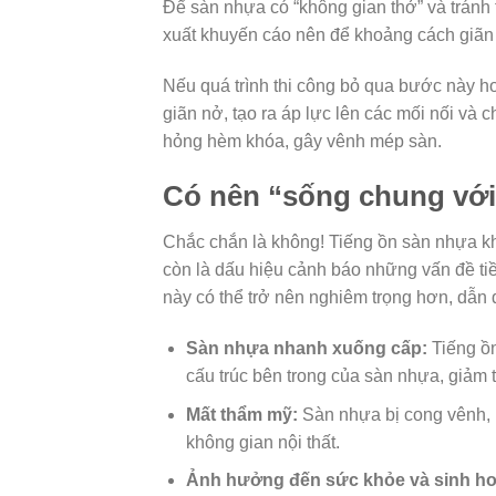
Để sàn nhựa có “không gian thở” và tránh t
xuất khuyến cáo nên để khoảng cách giã
Nếu quá trình thi công bỏ qua bước này ho
giãn nở, tạo ra áp lực lên các mối nối và 
hỏng hèm khóa, gây vênh mép sàn.
Có nên “sống chung với
Chắc chắn là không! Tiếng ồn sàn nhựa kh
còn là dấu hiệu cảnh báo những vấn đề tiề
này có thể trở nên nghiêm trọng hơn, dẫn
Sàn nhựa nhanh xuống cấp:
Tiếng ồn
cấu trúc bên trong của sàn nhựa, giảm 
Mất thẩm mỹ:
Sàn nhựa bị cong vênh, 
không gian nội thất.
Ảnh hưởng đến sức khỏe và sinh ho