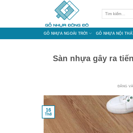
Bỏ
qua
Tìm
kiếm:
nội
dung
GỖ NHỰA NGOÀI TRỜI
GỖ NHỰA NỘI THẤ
Sàn nhựa gây ra ti
ĐĂNG V
16
Th8