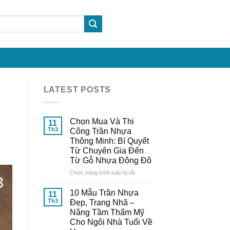
LATEST POSTS
Chọn Mua Và Thi
11
Th3
Công Trần Nhựa
Thông Minh: Bí Quyết
Từ Chuyên Gia Đến
Từ Gỗ Nhựa Đông Đô
ở
Chức năng bình luận bị tắt
Chọn
Mua
10 Mẫu Trần Nhựa
11
Và
Th3
Đẹp, Trang Nhã –
Thi
Nâng Tầm Thẩm Mỹ
Công
Cho Ngôi Nhà Tuổi Về
Trần