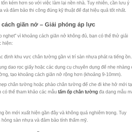
 tốn kém hơn so với việc làm lại nền nhà. Tuy nhiên, cần lưu ý
a và đảm bảo thi công đúng kỹ thuật để đạt hiệu quả tốt nhất.
 cách giãn nở – Giải phóng áp lực
p nghẹt” vì khoảng cách giãn nở không đủ, bạn có thể thử giải
 hiện:
 định khu vực chân tường gần vị trí sàn nhựa phát ra tiếng ồn.
ng dao rọc giấy hoặc các dụng cụ chuyên dụng để nhẹ nhàng 
ờng, tạo khoảng cách giãn nở rộng hơn (khoảng 9-10mm).
ẹp chân tường hoặc phào chân tường để che đi khe hở mới tạ
n có thể tham khảo các mẫu
tấm ốp chân tường
đa dạng mẫu m
ng ồn mới xuất hiện gần đây và không quá nghiêm trọng. Tuy
àm hỏng sàn nhựa và đảm bảo tính thẩm mỹ.