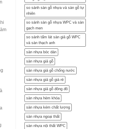
ản
so sánh sàn gỗ nhựa và sàn gỗ tự
nhiên
hi
so sánh sàn gỗ nhựa WPC và sàn
gạch men
 làm
so sánh tấm lát sàn giả gỗ WPC
và sàn thạch anh
sàn nhựa bóc dán
sàn nhựa giả gỗ
ng
sàn nhựa giả gỗ chống nước
sàn nhựa giả gỗ giá rẻ
sàn nhựa giả gỗ đông đô
và
sàn nhựa hèm khóa
sàn nhựa kém chất lượng
ủa
sàn nhựa ngoại thất
g
sàn nhựa nội thất WPC