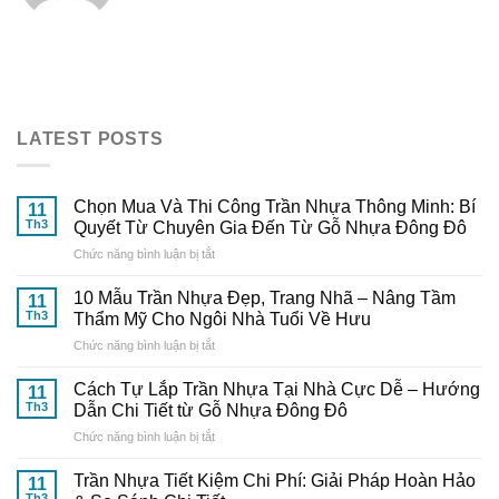
LATEST POSTS
Chọn Mua Và Thi Công Trần Nhựa Thông Minh: Bí
11
Th3
Quyết Từ Chuyên Gia Đến Từ Gỗ Nhựa Đông Đô
ở
Chức năng bình luận bị tắt
Chọn
Mua
10 Mẫu Trần Nhựa Đẹp, Trang Nhã – Nâng Tầm
11
Và
Th3
Thẩm Mỹ Cho Ngôi Nhà Tuổi Về Hưu
Thi
ở
Chức năng bình luận bị tắt
Công
10
Trần
Mẫu
Nhựa
Cách Tự Lắp Trần Nhựa Tại Nhà Cực Dễ – Hướng
11
Trần
Thông
Th3
Dẫn Chi Tiết từ Gỗ Nhựa Đông Đô
Nhựa
Minh:
ở
Chức năng bình luận bị tắt
Đẹp,
Bí
Cách
Trang
Quyết
Tự
Nhã
Trần Nhựa Tiết Kiệm Chi Phí: Giải Pháp Hoàn Hảo
Từ
11
Lắp
–
Th3