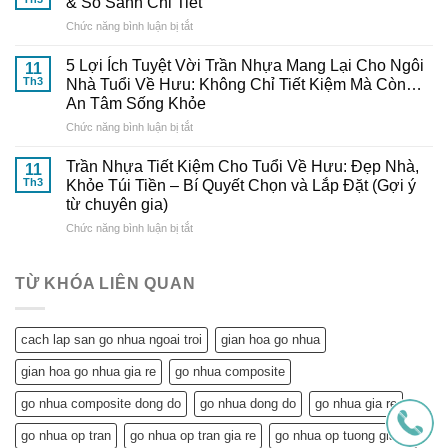
& So Sánh Chi Tiết
Chuyên
Trần
Nâng
Gia
ở
Chức năng bình luận bị tắt
Nhựa
Tầm
Đến
Trần
Tại
Thẩm
Từ
Nhựa
Nhà
5 Lợi Ích Tuyệt Vời Trần Nhựa Mang Lại Cho Ngôi
Mỹ
11
Gỗ
Tiết
Cực
Th3
Nhà Tuổi Về Hưu: Không Chỉ Tiết Kiệm Mà Còn…
Cho
Nhựa
Kiệm
Dễ
Ngôi
An Tâm Sống Khỏe
Đông
Chi
–
Nhà
Đô
ở
Chức năng bình luận bị tắt
Phí:
Hướng
Tuổi
5
Giải
Dẫn
Về
Lợi
Pháp
Trần Nhựa Tiết Kiệm Cho Tuổi Về Hưu: Đẹp Nhà,
Chi
11
Hưu
Ích
Hoàn
Tiết
Th3
Khỏe Túi Tiền – Bí Quyết Chọn và Lắp Đặt (Gợi ý
Tuyệt
Hảo
từ
từ chuyên gia)
Vời
&
Gỗ
ở
Chức năng bình luận bị tắt
Trần
So
Nhựa
Trần
Nhựa
Sánh
Đông
Nhựa
Mang
Chi
Đô
Tiết
Lại
Tiết
TỪ KHÓA LIÊN QUAN
Kiệm
Cho
Cho
Ngôi
Tuổi
Nhà
cach lap san go nhua ngoai troi
gian hoa go nhua
Về
Tuổi
Hưu:
Về
gian hoa go nhua gia re
go nhua composite
Đẹp
Hưu:
Nhà,
Không
go nhua composite dong do
go nhua dong do
go nhua gia re
Khỏe
Chỉ
Túi
Tiết
go nhua op tran
go nhua op tran gia re
go nhua op tuong gia re