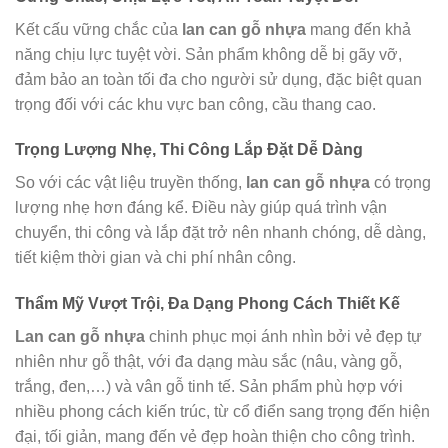
Kết cấu vững chắc của
lan can gỗ nhựa
mang đến khả
năng chịu lực tuyệt vời. Sản phẩm không dễ bị gãy vỡ,
đảm bảo an toàn tối đa cho người sử dụng, đặc biệt quan
trọng đối với các khu vực ban công, cầu thang cao.
Trọng Lượng Nhẹ, Thi Công Lắp Đặt Dễ Dàng
So với các vật liệu truyền thống,
lan can gỗ nhựa
có trọng
lượng nhẹ hơn đáng kể. Điều này giúp quá trình vận
chuyển, thi công và lắp đặt trở nên nhanh chóng, dễ dàng,
tiết kiệm thời gian và chi phí nhân công.
Thẩm Mỹ Vượt Trội, Đa Dạng Phong Cách Thiết Kế
Lan can gỗ nhựa
chinh phục mọi ánh nhìn bởi vẻ đẹp tự
nhiên như gỗ thật, với đa dạng màu sắc (nâu, vàng gỗ,
trắng, đen,…) và vân gỗ tinh tế. Sản phẩm phù hợp với
nhiều phong cách kiến trúc, từ cổ điển sang trọng đến hiện
đại, tối giản, mang đến vẻ đẹp hoàn thiện cho công trình.