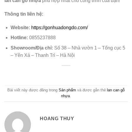
lan can gỗ nhựa
phù hợp nhất cho công trình của bạn!
Thông tin liên hệ:
Website:
https://gonhuadongdo.com/
Hotline:
0855237888
Showroom/Địa chỉ:
Số 38 – Nhà vườn 1 – Tổng cục 5
– Yên Xá – Thanh Trì – Hà Nội
Bài viết này được đăng trong
Sản phẩm
và được gắn thẻ
lan can gỗ
nhựa
.
HOANG THUY