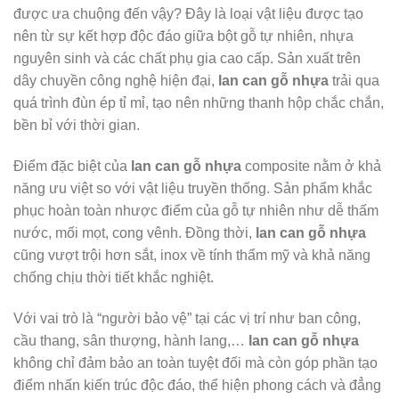
được ưa chuộng đến vậy? Đây là loại vật liệu được tạo
nên từ sự kết hợp độc đáo giữa bột gỗ tự nhiên, nhựa
nguyên sinh và các chất phụ gia cao cấp. Sản xuất trên
dây chuyền công nghệ hiện đại,
lan can gỗ nhựa
trải qua
quá trình đùn ép tỉ mỉ, tạo nên những thanh hộp chắc chắn,
bền bỉ với thời gian.
Điểm đặc biệt của
lan can gỗ nhựa
composite nằm ở khả
năng ưu việt so với vật liệu truyền thống. Sản phẩm khắc
phục hoàn toàn nhược điểm của gỗ tự nhiên như dễ thấm
nước, mối mọt, cong vênh. Đồng thời,
lan can gỗ nhựa
cũng vượt trội hơn sắt, inox về tính thẩm mỹ và khả năng
chống chịu thời tiết khắc nghiệt.
Với vai trò là “người bảo vệ” tại các vị trí như ban công,
cầu thang, sân thượng, hành lang,…
lan can gỗ nhựa
không chỉ đảm bảo an toàn tuyệt đối mà còn góp phần tạo
điểm nhấn kiến trúc độc đáo, thể hiện phong cách và đẳng