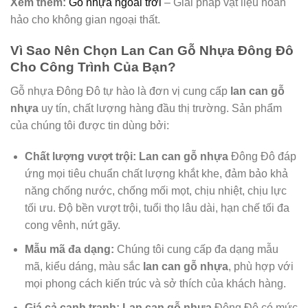
Xem thêm:
Gỗ nhựa ngoài trời
– Giải pháp vật liệu hoàn
hảo cho không gian ngoại thất.
Vì Sao Nên Chọn Lan Can Gỗ Nhựa Đông Đô
Cho Công Trình Của Bạn?
Gỗ nhựa Đông Đô tự hào là đơn vị cung cấp
lan can gỗ
nhựa
uy tín, chất lượng hàng đầu thị trường. Sản phẩm
của chúng tôi được tin dùng bởi:
Chất lượng vượt trội:
Lan can gỗ nhựa
Đông Đô đáp
ứng mọi tiêu chuẩn chất lượng khắt khe, đảm bảo khả
năng chống nước, chống mối mọt, chịu nhiệt, chịu lực
tối ưu. Độ bền vượt trội, tuổi thọ lâu dài, hạn chế tối đa
cong vênh, nứt gãy.
Mẫu mã đa dạng:
Chúng tôi cung cấp đa dạng mẫu
mã, kiểu dáng, màu sắc
lan can gỗ nhựa
, phù hợp với
mọi phong cách kiến trúc và sở thích của khách hàng.
Giá cả cạnh tranh:
Lan can gỗ nhựa
Đông Đô có mức