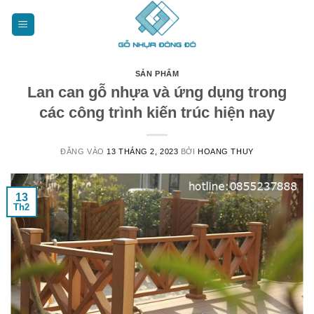
Bỏ
qua
nội
dung
SẢN PHẨM
Lan can gỗ nhựa và ứng dụng trong
các công trình kiến trúc hiện nay
ĐĂNG VÀO
13 THÁNG 2, 2023
BỞI
HOANG THUY
13
Th2