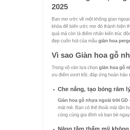
2025
Bạn mơ ước về một không gian ngoại t
khóa để biến ước mơ đó thành hiện 
quả mà còn là điểm nhấn kiến trúc độ
đẹp cuốn hút của mẫu
giàn hoa perg
Vì sao Giàn hoa gỗ n
Trong vô vàn lựa chọn
giàn hoa gỗ n
ưu điểm vượt trội, đáp ứng hoàn hảo 
Che nắng, tạo bóng râm l
Giàn hoa gỗ nhựa ngoài trời GD 
mát mẻ. Bạn có thể thoải mái tận h
cúng cùng gia đình và bạn bè nga
Nâng tầm thẩm mỹ không g