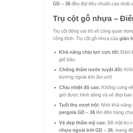
GD – 36
đều đạt tiêu chuẩn cao nhất v
Trụ cột gỗ nhựa – Đi
Trụ cột đóng vai trò vô cùng quan trọn
công trình. Trụ cột gỗ nhựa của
giàn 
Khả năng chịu lực cực tốt:
Đảm 
gió bão.
Chống thấm nước tuyệt đối:
Khôn
trường ngoài trời ẩm ướt.
Chịu nhiệt độ cao:
Không cong vên
giữ được hình dáng và vẻ đẹp ban
Tuổi thọ vượt trội:
Nhờ khả năng ch
pergola GD – 36
lên đến hàng chụ
Vẻ đẹp thẩm mỹ cao:
Bề mặt trụ c
nhựa ngoài trời GD – 36
, mang đế