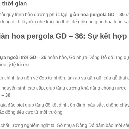
m thời gian
hỏi quy trình bảo dưỡng phức tạp,
giàn hoa pergola GD – 36
rấ
ung dịch tẩy rửa nhẹ khi cần thiết để giữ cho giàn hoa luôn s
iàn hoa pergola GD – 36: Sự kết hợp
ựa ngoài trời GD – 36
hoàn hảo, Gỗ nhựa Đông Đô đã ứng dụng
eo tỷ lệ tối ưu:
 chính tạo nên vẻ đẹp tự nhiên, ấm áp và gần gũi của gỗ thật
nguyên sinh cao cấp, giúp tăng cường khả năng chống nước, c
 – 36
.
gia đặc biệt giúp tăng độ kết dính, ổn định màu sắc, chống chá
ác động tiêu cực từ môi trường.
oát chất lượng nghiêm ngặt tại Gỗ nhựa Đông Đô đảm bảo mỗi 