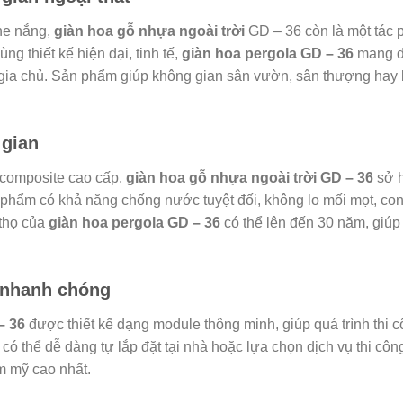
he nắng,
giàn hoa gỗ nhựa ngoài trời
GD – 36 còn là một tác p
ng thiết kế hiện đại, tinh tế,
giàn hoa pergola GD – 36
mang đế
 gia chủ. Sản phẩm giúp không gian sân vườn, sân thượng hay 
 gian
 composite cao cấp,
giàn hoa gỗ nhựa ngoài trời GD – 36
sở h
ản phẩm có khả năng chống nước tuyệt đối, không lo mối mọt, co
 thọ của
giàn hoa pergola GD – 36
có thể lên đến 30 năm, giúp b
, nhanh chóng
– 36
được thiết kế dạng module thông minh, giúp quá trình thi c
có thể dễ dàng tự lắp đặt tại nhà hoặc lựa chọn dịch vụ thi c
m mỹ cao nhất.