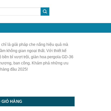
chỉ là giải pháp che nắng hiệu quả mà
ầm không gian ngoại thất. Với thiết kế
ộ bền bỉ vượt trội, giàn hoa pergola GD-36
 thượng, ban công. Khám phá những ưu
 hàng đầu 2025!
gola GD - 36 số lượng
 GIỎ HÀNG