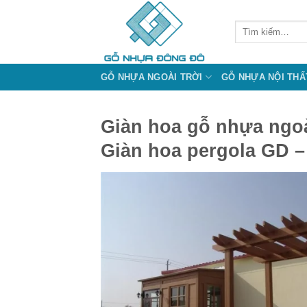
Bỏ
qua
Tìm
kiếm:
nội
dung
GỖ NHỰA NGOÀI TRỜI
GỖ NHỰA NỘI THẤ
Giàn hoa gỗ nhựa ngoài
Giàn hoa pergola GD –