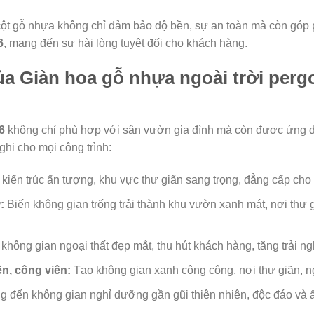
 cột gỗ nhựa không chỉ đảm bảo độ bền, sự an toàn mà còn góp 
6
, mang đến sự hài lòng tuyệt đối cho khách hàng.
a Giàn hoa gỗ nhựa ngoài trời perg
6
không chỉ phù hợp với sân vườn gia đình mà còn được ứng dụ
hi cho mọi công trình:
iến trúc ấn tượng, khu vực thư giãn sang trọng, đẳng cấp cho
:
Biến không gian trống trải thành khu vườn xanh mát, nơi thư g
không gian ngoại thất đẹp mắt, thu hút khách hàng, tăng trải ng
n, công viên:
Tạo không gian xanh công cộng, nơi thư giãn, ng
 đến không gian nghỉ dưỡng gần gũi thiên nhiên, độc đáo và ấ