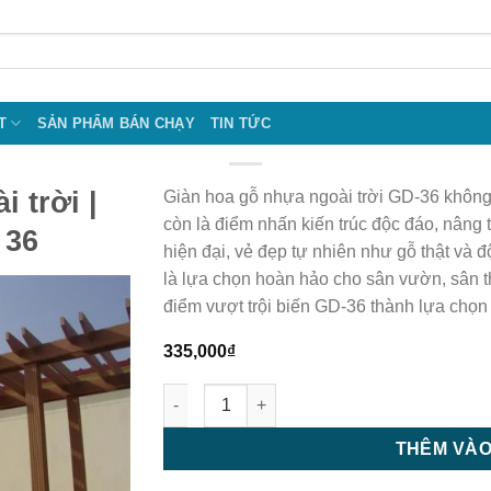
T
SẢN PHẨM BÁN CHẠY
TIN TỨC
 trời |
Giàn hoa gỗ nhựa ngoài trời GD-36 không 
còn là điểm nhấn kiến trúc độc đáo, nâng t
 36
hiện đại, vẻ đẹp tự nhiên như gỗ thật và đ
là lựa chọn hoàn hảo cho sân vườn, sân
điểm vượt trội biến GD-36 thành lựa chọn
335,000
₫
Giàn hoa gỗ nhựa ngoài trời | Giàn hoa per
THÊM VÀO