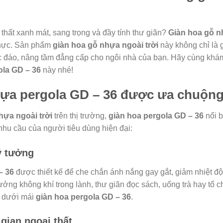
hất xanh mát, sang trọng và đầy tính thư giãn?
Giàn hoa gỗ n
thực. Sản phẩm
giàn hoa gỗ nhựa ngoài trời
này không chỉ là 
c đáo, nâng tầm đẳng cấp cho ngôi nhà của bạn. Hãy cùng khá
ola GD – 36
này nhé!
hựa pergola GD – 36 được ưa chuộng
hựa ngoài trời
trên thị trường,
giàn hoa pergola GD – 36
nổi b
nhu cầu của người tiêu dùng hiện đại:
ý tưởng
– 36
được thiết kế để che chắn ánh nắng gay gắt, giảm nhiệt độ
ưởng không khí trong lành, thư giãn đọc sách, uống trà hay tổ 
y dưới mái
giàn hoa pergola GD – 36
.
ian ngoại thất