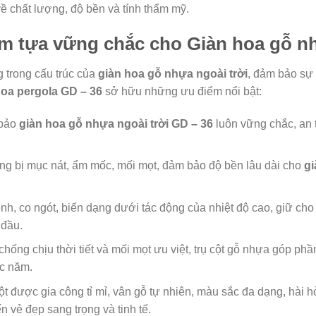
ề chất lượng, độ bền và tính thẩm mỹ.
ểm tựa vững chắc cho Giàn hoa gỗ nh
g trong cấu trúc của
giàn hoa gỗ nhựa ngoài trời
, đảm bảo sự
hoa pergola GD – 36
sở hữu những ưu điểm nổi bật:
bảo
giàn hoa gỗ nhựa ngoài trời GD – 36
luôn vững chắc, an t
g bị mục nát, ẩm mốc, mối mọt, đảm bảo độ bền lâu dài cho
gi
h, co ngót, biến dạng dưới tác động của nhiệt độ cao, giữ ch
 đầu.
ống chịu thời tiết và mối mọt ưu việt, trụ cột gỗ nhựa góp phần
c năm.
ột được gia công tỉ mỉ, vân gỗ tự nhiên, màu sắc đa dạng, hài hò
n vẻ đẹp sang trọng và tinh tế.