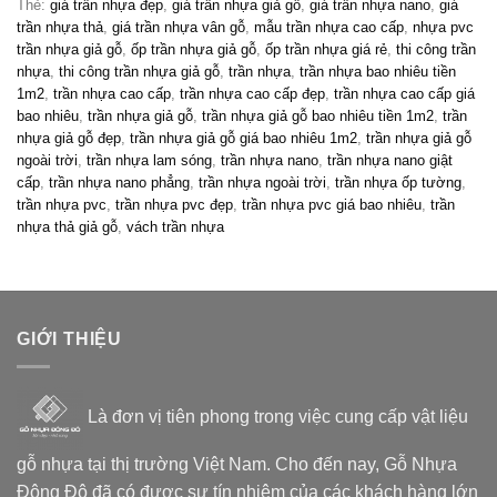
Thẻ:
giá trần nhựa đẹp
,
giá trần nhựa giả gỗ
,
giá trần nhựa nano
,
giá
trần nhựa thả
,
giá trần nhựa vân gỗ
,
mẫu trần nhựa cao cấp
,
nhựa pvc
trần nhựa giả gỗ
,
ốp trần nhựa giả gỗ
,
ốp trần nhựa giá rẻ
,
thi công trần
nhựa
,
thi công trần nhựa giả gỗ
,
trần nhựa
,
trần nhựa bao nhiêu tiền
1m2
,
trần nhựa cao cấp
,
trần nhựa cao cấp đẹp
,
trần nhựa cao cấp giá
bao nhiêu
,
trần nhựa giả gỗ
,
trần nhựa giả gỗ bao nhiêu tiền 1m2
,
trần
nhựa giả gỗ đẹp
,
trần nhựa giả gỗ giá bao nhiêu 1m2
,
trần nhựa giả gỗ
ngoài trời
,
trần nhựa lam sóng
,
trần nhựa nano
,
trần nhựa nano giật
cấp
,
trần nhựa nano phẳng
,
trần nhựa ngoài trời
,
trần nhựa ốp tường
,
trần nhựa pvc
,
trần nhựa pvc đẹp
,
trần nhựa pvc giá bao nhiêu
,
trần
nhựa thả giả gỗ
,
vách trần nhựa
GIỚI THIỆU
Là đơn vị tiên phong trong việc cung cấp vật liệu
gỗ nhựa tại thị trường Việt Nam. Cho đến nay, Gỗ Nhựa
Đông Đô đã có được sự tín nhiệm của các khách hàng lớn