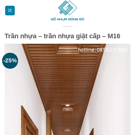
Bỏ
qua
nội
dung
Trần nhựa – trần nhựa giật cấp – M16
-25%