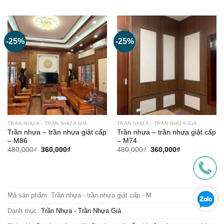
là:
tại
là:
tại
480,000₫.
là:
480,000₫.
là:
360,000₫.
360,000₫.
-25%
-25%
TRẦN NHỰA - TRẦN NHỰA GIẢ
TRẦN NHỰA - TRẦN NHỰA GIẢ
Trần nhựa – trần nhựa giật cấp
Trần nhựa – trần nhựa giật cấp
– M86
– M74
Giá
Giá
Giá
Giá
480,000
₫
360,000
₫
480,000
₫
360,000
₫
gốc
hiện
gốc
hiện
là:
tại
là:
tại
480,000₫.
là:
480,000₫.
là:
360,000₫.
360,000₫.
Mã sản phẩm:
Trần nhựa - trần nhựa giật cấp - M
Danh mục:
Trần Nhựa - Trần Nhựa Giả