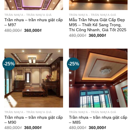
TRẦN NHỰA - TRẦN NHỰA GIẢ
TRẦN NHỰA - TRẦN NHỰA GIẢ
Trần nhựa – trần nhựa giật cấp
Mẫu Trần Nhựa Giật Cấp Đẹp
– M97
M95 – Thiết Kế Sang Trọng,
Thi Công Nhanh, Giá Tốt 2025
Giá
Giá
480,000
₫
360,000
₫
gốc
hiện
Giá
Giá
480,000
₫
360,000
₫
là:
tại
gốc
hiện
480,000₫.
là:
là:
tại
360,000₫.
480,000₫.
là:
360,000₫.
-25%
-25%
TRẦN NHỰA - TRẦN NHỰA GIẢ
TRẦN NHỰA - TRẦN NHỰA GIẢ
Trần nhựa – trần nhựa giật cấp
Trần nhựa – trần nhựa giật cấp
– M90
– M85
Giá
Giá
Giá
Giá
480,000
₫
360,000
₫
480,000
₫
360,000
₫
gốc
hiện
gốc
hiện