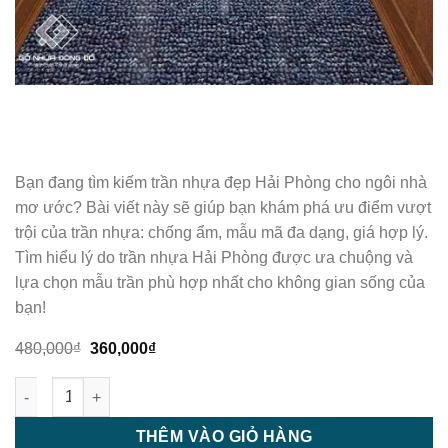
Bạn đang tìm kiếm trần nhựa đẹp Hải Phòng cho ngôi nhà
mơ ước? Bài viết này sẽ giúp bạn khám phá ưu điểm vượt
trội của trần nhựa: chống ẩm, mẫu mã đa dạng, giá hợp lý.
Tìm hiểu lý do trần nhựa Hải Phòng được ưa chuộng và
lựa chọn mẫu trần phù hợp nhất cho không gian sống của
bạn!
Giá
Giá
480,000
₫
360,000
₫
gốc
hiện
là:
tại
Trần nhựa - trần nhựa giật cấp - M16 số lượng
480,000₫.
là:
360,000₫.
THÊM VÀO GIỎ HÀNG