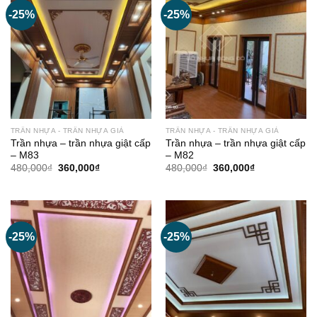
-25%
-25%
TRẦN NHỰA - TRẦN NHỰA GIẢ
TRẦN NHỰA - TRẦN NHỰA GIẢ
Trần nhựa – trần nhựa giật cấp
Trần nhựa – trần nhựa giật cấp
– M83
– M82
Giá
Giá
Giá
Giá
480,000
₫
360,000
₫
480,000
₫
360,000
₫
gốc
hiện
gốc
hiện
là:
tại
là:
tại
480,000₫.
là:
480,000₫.
là:
360,000₫.
360,000₫.
-25%
-25%