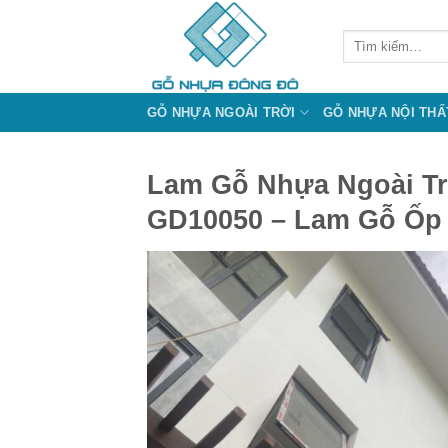
Bỏ
qua
Tìm
kiếm:
nội
dung
GỖ NHỰA NGOÀI TRỜI
GỖ NHỰA NỘI THẤ
Lam Gỗ Nhựa Ngoài Tr
GD10050 – Lam Gỗ Ốp