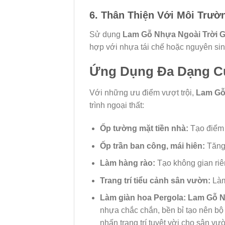
6. Thân Thiện Với Môi Trườ
Sử dụng
Lam Gỗ Nhựa Ngoài Trời 
hợp với nhựa tái chế hoặc nguyên sinh
Ứng Dụng Đa Dạng C
Với những ưu điểm vượt trội,
Lam Gỗ
trình ngoại thất:
Ốp tường mặt tiền nhà:
Tạo điểm n
Ốp trần ban công, mái hiên:
Tăng 
Làm hàng rào:
Tạo không gian riê
Trang trí tiểu cảnh sân vườn:
Làm
Làm giàn hoa Pergola:
Lam Gỗ N
nhựa chắc chắn, bền bỉ tạo nên bộ 
nhấn trang trí tuyệt vời cho sân v