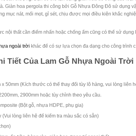
à. Giàn hoa pergola thi công bởi Gỗ Nhựa Đông Đô sử dụng vậ
g mục nát, mối mọt, gỉ sét, chịu được mọi điều kiện khắc nghi
ực nội thất cần điểm nhấn hoặc chống ẩm cũng có thể sử dụng 
hựa ngoài trời
khác để có sự lựa chọn đa dạng cho công trình c
hi Tiết Của Lam Gỗ Nhựa Ngoài Trời
 50mm (Kích thước có thể thay đổi tùy lô hàng, vui lòng liên 
200mm, 2900mm hoặc tùy chỉnh theo yêu cầu.
posite (Bột gỗ, nhựa HDPE, phụ gia)
(Vui lòng liên hệ để kiểm tra màu sắc có sẵn)
chọn)