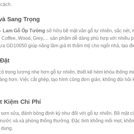
 cách.
và Sang Trọng
 – Lam Gỗ Ốp Tường
sở hữu bề mặt vân gỗ tự nhiên, sắc nét, 
 Coffee, Wood, Grey,… sản phẩm dễ dàng phù hợp với nhiều ph
ựa GD10050 giúp nâng tầm giá trị thẩm mỹ cho ngôi nhà, tạo đ
 Đặt
ó trọng lượng nhẹ hơn gỗ tự nhiên, thiết kế hèm khóa thông m
ng hơn. Việc cắt ghép, tạo hình cũng đơn giản, không đòi hỏi kỹ
t Kiệm Chi Phí
c sơn sửa, đánh bóng định kỳ như đối với gỗ tự nhiên. Bề mặt 
nước và xà phòng thông thường. Đặc tính không mối mọt, không 
 dụng.