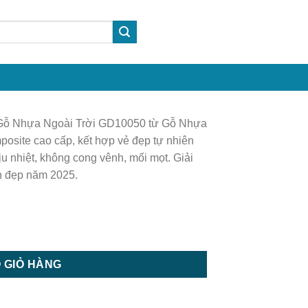
m Gỗ Nhựa Ngoài Trời GD10050 từ Gỗ Nhựa
site cao cấp, kết hợp vẻ đẹp tự nhiên
u nhiệt, không cong vênh, mối mọt. Giải
n đẹp năm 2025.
ỗ Ốp Tường số lượng
 GIỎ HÀNG