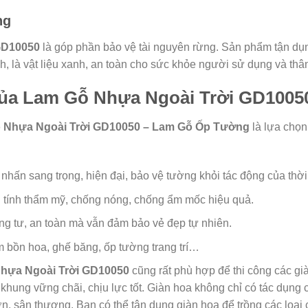
ng
GD10050
là góp phần bảo vệ tài nguyên rừng. Sản phẩm tận dụng
, là vật liệu xanh, an toàn cho sức khỏe người sử dụng và thân
ủa Lam Gỗ Nhựa Ngoài Trời GD1005
 Nhựa Ngoài Trời GD10050 – Lam Gỗ Ốp Tường
là lựa chọn
hấn sang trọng, hiện đại, bảo vệ tường khỏi tác động của thời t
tính thẩm mỹ, chống nóng, chống ẩm mốc hiệu quả.
ng tư, an toàn mà vẫn đảm bảo vẻ đẹp tự nhiên.
 bồn hoa, ghế băng, ốp tường trang trí…
hựa Ngoài Trời GD10050
cũng rất phù hợp để thi công các gi
khung vững chãi, chịu lực tốt. Giàn hoa không chỉ có tác dụng
ườn, sân thượng. Bạn có thể tận dụng giàn hoa để trồng các loại