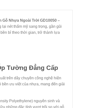
 Gỗ Nhựa Ngoài Trời GD10050 –
lại nét thẩm mỹ sang trọng, gần gũi
ền bỉ theo thời gian, trở thành lựa
 Ốp Tường Đẳng Cấp
xuất trên dây chuyền công nghệ hiện
 bền ưu việt của nhựa, mang đến giải
sity Polyethylene) nguyên sinh và
ữu những đặc tính vượt trội so với gỗ