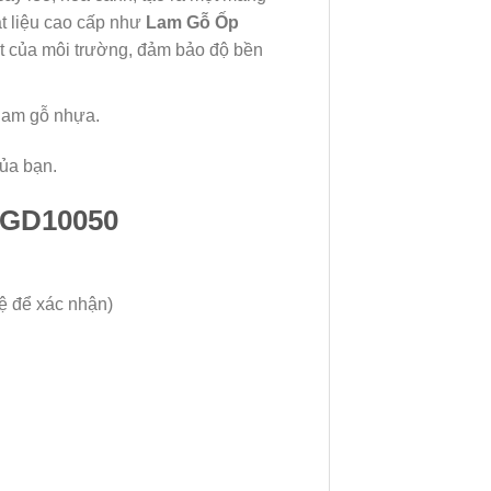
t liệu cao cấp như
Lam Gỗ Ốp
ệt của môi trường, đảm bảo độ bền
lam gỗ nhựa.
ủa bạn.
 GD10050
hệ để xác nhận)