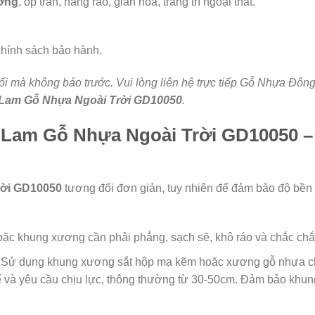
ờng
, ốp trần, hàng rào, giàn hoa, trang trí ngoại thất.
 chính sách bảo hành.
 đổi mà không báo trước. Vui lòng liên hệ trực tiếp Gỗ Nhựa Đ
Lam Gỗ Nhựa Ngoài Trời GD10050
.
 Lam Gỗ Nhựa Ngoài Trời GD10050 
rời GD10050
tương đối đơn giản, tuy nhiên để đảm bảo độ bền v
ặc khung xương cần phải phẳng, sạch sẽ, khô ráo và chắc chắ
Sử dụng khung xương sắt hộp mạ kẽm hoặc xương gỗ nhựa c
kế và yêu cầu chịu lực, thông thường từ 30-50cm. Đảm bảo khu