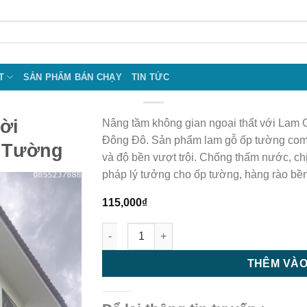
T
SẢN PHẨM BÁN CHẠY
TIN TỨC
ời
Nâng tầm không gian ngoại thất với La
Đông Đô. Sản phẩm lam gỗ ốp tường compo
 Tường
và độ bền vượt trội. Chống thấm nước, chị
pháp lý tưởng cho ốp tường, hàng rào bề
115,000
₫
Lam Gỗ Nhựa Ngoài Trời GD10050 - Lam G
THÊM VÀO