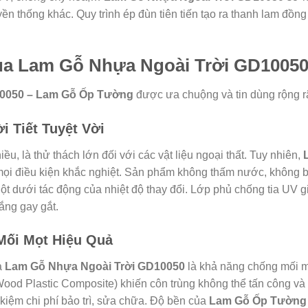
uyền thống khác. Quy trình ép đùn tiên tiến tạo ra thanh lam đồ
ủa Lam Gỗ Nhựa Ngoài Trời GD1005
10050 – Lam Gỗ Ốp Tường
được ưa chuộng và tin dùng rộng rã
i Tiết Tuyệt Vời
u, là thử thách lớn đối với các vật liệu ngoại thất. Tuy nhiên,
 mọi điều kiện khắc nghiệt. Sản phẩm không thấm nước, không
gột dưới tác động của nhiệt độ thay đổi. Lớp phủ chống tia UV
ắng gay gắt.
 Mối Mọt Hiệu Quả
a
Lam Gỗ Nhựa Ngoài Trời GD10050
là khả năng chống mối mọ
od Plastic Composite) khiến côn trùng không thể tấn công và p
 kiệm chi phí bảo trì, sửa chữa. Độ bền của
Lam Gỗ Ốp Tường