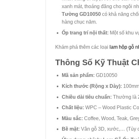
xanh mát, thoáng đãng cho ngôi nh
Tường GD10050
có khả năng chốn
hàng chục năm.
Ốp trang trí nội thất:
Một số khu v
Khám phá thêm các loại
lam hộp gỗ n
Thông Số Kỹ Thuật C
Mã sản phẩm:
GD10050
Kích thước (Rộng x Dày):
100mm x
Chiều dài tiêu chuẩn:
Thường là 2
Chất liệu:
WPC – Wood Plastic Com
Màu sắc:
Coffee, Wood, Teak, Grey 
Bề mặt:
Vân gỗ 3D, xước,… (Tùy 