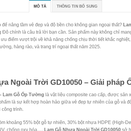
MÔ TẢ
THÔNG TIN BỔ SUNG
o để nâng tầm vẻ đẹp và độ bền cho không gian ngoại thất?
Lam
ô chính là câu trả lời bạn cần. Sản phẩm này không chỉ mang 
 điểm vượt trội về khả năng chống chịu thời tiết khắc nghiệt, b
ường, hàng rào, và trang trí ngoại thất năm 2025.
hựa Ngoài Trời GD10050 – Giải pháp
 – Lam Gỗ Ốp Tường
là vật liệu composite cao cấp, được sản 
hẩm là sự kết hợp hoàn hảo giữa vẻ đẹp tự nhiên của gỗ và độ
 công trình.
ồm khoảng 55% bột gỗ tự nhiên, 30% bột nhựa HDPE (High-Den
g UV, chống oxy hóa,…
Lam Gỗ Nhựa Ngoài Trời GD10050
sở h