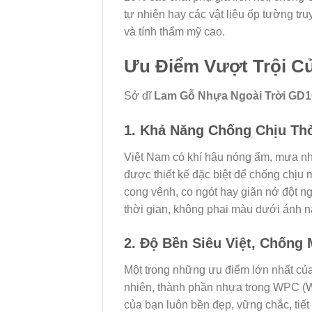
tự nhiên hay các vật liệu ốp tường tr
và tính thẩm mỹ cao.
Ưu Điểm Vượt Trội C
Sở dĩ
Lam Gỗ Nhựa Ngoài Trời GD
1. Khả Năng Chống Chịu Thờ
Việt Nam có khí hậu nóng ẩm, mưa nhiề
được thiết kế đặc biệt để chống chịu
cong vênh, co ngót hay giãn nở đột n
thời gian, không phai màu dưới ánh n
2. Độ Bền Siêu Việt, Chống
Một trong những ưu điểm lớn nhất củ
nhiên, thành phần nhựa trong WPC (Wo
của bạn luôn bền đẹp, vững chắc, tiết