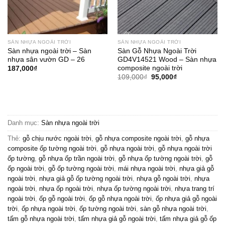
SÀN NHỰA NGOÀI TRỜI
SÀN NHỰA NGOÀI TRỜI
Sàn nhựa ngoài trời – Sàn
Sàn Gỗ Nhựa Ngoài Trời
nhựa sân vườn GD – 26
GD4V14521 Wood – Sàn nhựa
composite ngoài trời
187,000
₫
Giá
Giá
109,000
₫
95,000
₫
gốc
hiện
là:
tại
109,000₫.
là:
95,000₫.
Danh mục:
Sàn nhựa ngoài trời
Thẻ:
gỗ chịu nước ngoài trời
,
gỗ nhựa composite ngoài trời
,
gỗ nhựa
composite ốp tường ngoài trời
,
gỗ nhựa ngoài trời
,
gỗ nhựa ngoài trời
ốp tường
,
gỗ nhựa ốp trần ngoài trời
,
gỗ nhựa ốp tường ngoài trời
,
gỗ
ốp ngoài trời
,
gỗ ốp tường ngoài trời
,
mái nhựa ngoài trời
,
nhựa giả gỗ
ngoài trời
,
nhựa giả gỗ ốp tường ngoài trời
,
nhựa gỗ ngoài trời
,
nhựa
ngoài trời
,
nhựa ốp ngoài trời
,
nhựa ốp tường ngoài trời
,
nhựa trang trí
ngoài trời
,
ốp gỗ ngoài trời
,
ốp gỗ nhựa ngoài trời
,
ốp nhựa giả gỗ ngoài
trời
,
ốp nhựa ngoài trời
,
ốp tường ngoài trời
,
sàn gỗ nhựa ngoài trời
,
tấm gỗ nhựa ngoài trời
,
tấm nhựa giả gỗ ngoài trời
,
tấm nhựa giả gỗ ốp