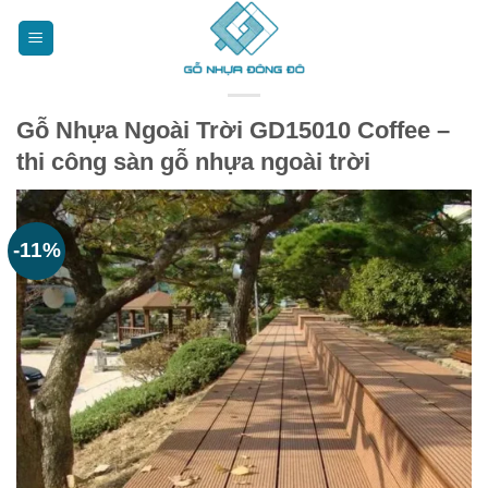
Bỏ
qua
nội
dung
Gỗ Nhựa Ngoài Trời GD15010 Coffee –
thi công sàn gỗ nhựa ngoài trời
-11%