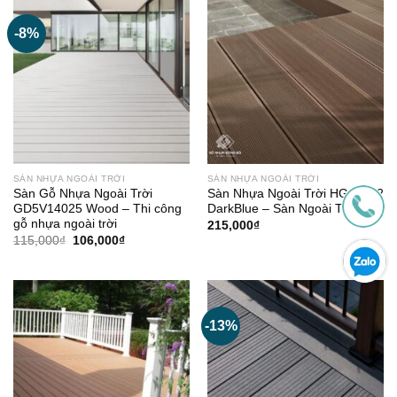
-8%
SÀN NHỰA NGOÀI TRỜI
SÀN NHỰA NGOÀI TRỜI
Sàn Gỗ Nhựa Ngoài Trời
Sàn Nhựa Ngoài Trời HG13922
GD5V14025 Wood – Thi công
DarkBlue – Sàn Ngoài Trời
gỗ nhựa ngoài trời
215,000
₫
Giá
Giá
115,000
₫
106,000
₫
gốc
hiện
là:
tại
115,000₫.
là:
106,000₫.
-13%