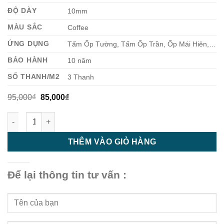
ĐỘ DÀY
10mm
MÀU SẮC
Coffee
ỨNG DỤNG
Tấm Ốp Tường, Tấm Ốp Trần, Ốp Mái Hiên,…
BẢO HÀNH
10 năm
SỐ THANH/M2
3 Thanh
Giá
Giá
95,000
₫
85,000
₫
gốc
hiện
là:
tại
Gỗ Nhựa Ngoài Trời GD15010 Coffee - thi công sàn gỗ nhựa ngo
95,000₫.
là:
85,000₫.
THÊM VÀO GIỎ HÀNG
Để lại thông tin tư vấn :