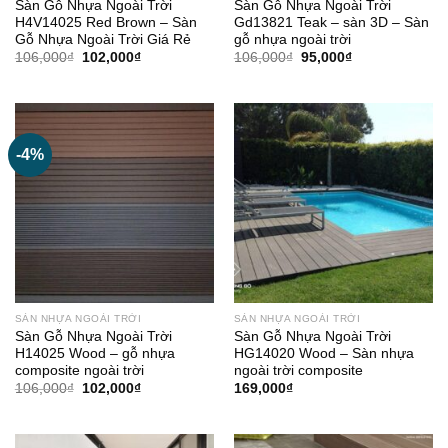
Sàn Gỗ Nhựa Ngoài Trời
Sàn Gỗ Nhựa Ngoài Trời
H4V14025 Red Brown – Sàn
Gd13821 Teak – sàn 3D – Sàn
Gỗ Nhựa Ngoài Trời Giá Rẻ
gỗ nhựa ngoài trời
Giá
Giá
Giá
Giá
106,000
₫
102,000
₫
106,000
₫
95,000
₫
gốc
hiện
gốc
hiện
là:
tại
là:
tại
106,000₫.
là:
106,000₫.
là:
102,000₫.
95,000₫.
-4%
SÀN NHỰA NGOÀI TRỜI
SÀN NHỰA NGOÀI TRỜI
Sàn Gỗ Nhựa Ngoài Trời
Sàn Gỗ Nhựa Ngoài Trời
H14025 Wood – gỗ nhựa
HG14020 Wood – Sàn nhựa
composite ngoài trời
ngoài trời composite
Giá
Giá
106,000
₫
102,000
₫
169,000
₫
gốc
hiện
là:
tại
106,000₫.
là:
102,000₫.