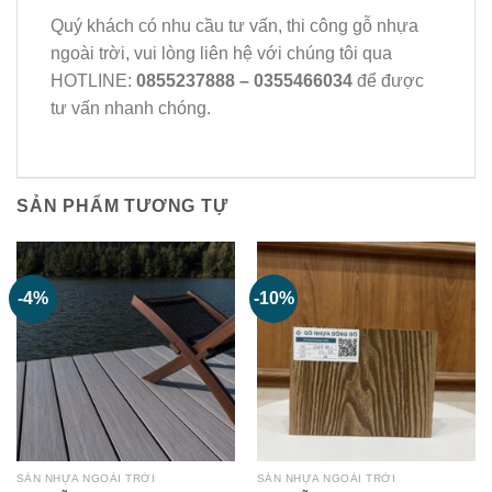
Quý khách có nhu cầu tư vấn, thi công gỗ nhựa
ngoài trời, vui lòng liên hệ với chúng tôi qua
HOTLINE:
0855237888 – 0355466034
để được
tư vấn nhanh chóng.
SẢN PHẨM TƯƠNG TỰ
-4%
-10%
SÀN NHỰA NGOÀI TRỜI
SÀN NHỰA NGOÀI TRỜI