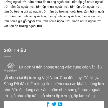
tường ngoài trời
,
tấm nhựa ốp tường ngoài trời
,
tấm ốp gỗ nhựa ngoài
trời
,
tấm ốp ngoài trời
,
tấm ốp nhựa ngoài trời
,
tấm ốp trần ngoài trời
,
tấm ốp tường giả gỗ ngoài trời
,
tấm ốp tường ngoài trời
,
tấm trần ngoài
trời
,
tấm vách nhựa ngoài trời
,
trần gỗ nhựa ngoài trời
,
trần ngoài trời
,
trần nhựa giả gỗ ngoài trời
,
trần nhựa ngoài trời
,
vách nhựa ngoài trời
,
vật liệu ốp tường ngoài trời
GIỚI THIỆU
Là đơn vị tiên phong trong việc cung cấp vật liệu
gỗ nhựa tại thị trường Việt Nam. Cho đến nay, Gỗ Nhựa
Đông Đô đã có được sự tín nhiệm của các khách hàng lớn
nhỏ. Với đa dạng các sản phẩm như: sàn gỗ nhựa ngoài
trời, gỗ nhựa ốp trần, gỗ nhựa ốp tường, ốp lam sóng