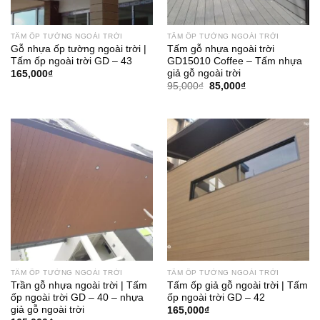
TẤM ỐP TƯỜNG NGOÀI TRỜI
TẤM ỐP TƯỜNG NGOÀI TRỜI
Gỗ nhựa ốp tường ngoài trời |
Tấm gỗ nhựa ngoài trời
Tấm ốp ngoài trời GD – 43
GD15010 Coffee – Tấm nhựa
giả gỗ ngoài trời
165,000
₫
Giá
Giá
95,000
₫
85,000
₫
gốc
hiện
là:
tại
95,000₫.
là:
85,000₫.
TẤM ỐP TƯỜNG NGOÀI TRỜI
TẤM ỐP TƯỜNG NGOÀI TRỜI
Trần gỗ nhựa ngoài trời | Tấm
Tấm ốp giả gỗ ngoài trời | Tấm
ốp ngoài trời GD – 40 – nhựa
ốp ngoài trời GD – 42
giả gỗ ngoài trời
165,000
₫