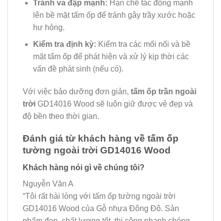
Tránh va đập mạnh:
Hạn chế tác động mạnh
lên bề mặt tấm ốp để tránh gây trầy xước hoặc
hư hỏng.
Kiểm tra định kỳ:
Kiểm tra các mối nối và bề
mặt tấm ốp để phát hiện và xử lý kịp thời các
vấn đề phát sinh (nếu có).
Với việc bảo dưỡng đơn giản,
tấm ốp trần ngoài
trời
GD14016 Wood sẽ luôn giữ được vẻ đẹp và
độ bền theo thời gian.
Đánh giá từ khách hàng về tấm ốp
tường ngoài trời GD14016 Wood
Khách hàng nói gì về chúng tôi?
Nguyễn Văn A
“Tôi rất hài lòng với tấm ốp tường ngoài trời
GD14016 Wood của Gỗ nhựa Đông Đô. Sản
phẩm đẹp, chất lượng tốt, thi công nhanh chóng.