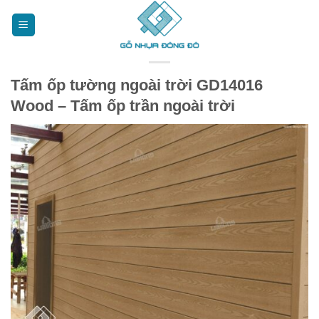
Bỏ
qua
nội
dung
Tấm ốp tường ngoài trời GD14016
Wood – Tấm ốp trần ngoài trời