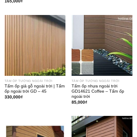
165,000
₫
TẤM ỐP TƯỜNG NGOÀI TRỜI
TẤM ỐP TƯỜNG NGOÀI TRỜI
Tấm ốp giả gỗ ngoài trời | Tấm
Tấm ốp nhựa ngoài trời
ốp ngoài trời GD – 45
GD14621 Coffee – Tấm ốp
ngoài trời
330,000
₫
85,000
₫