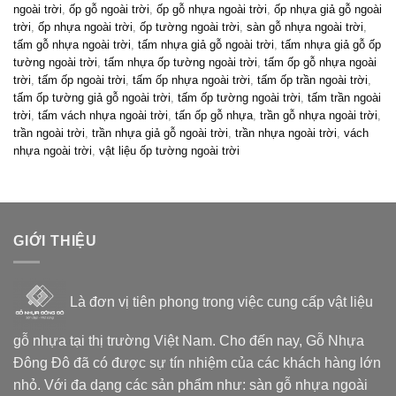
ngoài trời
,
ốp gỗ ngoài trời
,
ốp gỗ nhựa ngoài trời
,
ốp nhựa giả gỗ ngoài
trời
,
ốp nhựa ngoài trời
,
ốp tường ngoài trời
,
sàn gỗ nhựa ngoài trời
,
tấm gỗ nhựa ngoài trời
,
tấm nhựa giả gỗ ngoài trời
,
tấm nhựa giả gỗ ốp
tường ngoài trời
,
tấm nhựa ốp tường ngoài trời
,
tấm ốp gỗ nhựa ngoài
trời
,
tấm ốp ngoài trời
,
tấm ốp nhựa ngoài trời
,
tấm ốp trần ngoài trời
,
tấm ốp tường giả gỗ ngoài trời
,
tấm ốp tường ngoài trời
,
tấm trần ngoài
trời
,
tấm vách nhựa ngoài trời
,
tấn ốp gỗ nhựa
,
trần gỗ nhựa ngoài trời
,
trần ngoài trời
,
trần nhựa giả gỗ ngoài trời
,
trần nhựa ngoài trời
,
vách
nhựa ngoài trời
,
vật liệu ốp tường ngoài trời
GIỚI THIỆU
Là đơn vị tiên phong trong việc cung cấp vật liệu
gỗ nhựa tại thị trường Việt Nam. Cho đến nay, Gỗ Nhựa
Đông Đô đã có được sự tín nhiệm của các khách hàng lớn
nhỏ. Với đa dạng các sản phẩm như: sàn gỗ nhựa ngoài