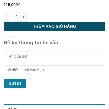
115,000
₫
Tấm ốp tường ngoài trời GD14016 Wood - Tấm ốp trần ngoài tr
THÊM VÀO GIỎ HÀNG
Để lại thông tin tư vấn :