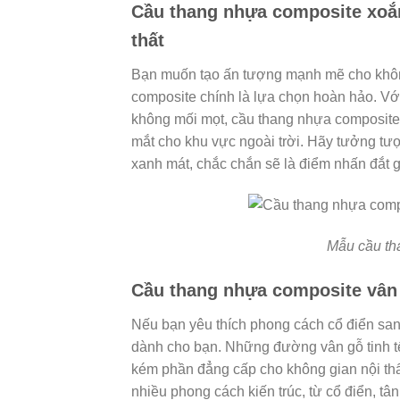
Cầu thang nhựa composite xoắn
thất
Bạn muốn tạo ấn tượng mạnh mẽ cho không
composite chính là lựa chọn hoàn hảo. Với
không mối mọt, cầu thang nhựa composite
mắt cho khu vực ngoài trời. Hãy tưởng t
xanh mát, chắc chắn sẽ là điểm nhấn đắt g
Mẫu cầu tha
Cầu thang nhựa composite vân 
Nếu bạn yêu thích phong cách cổ điển san
dành cho bạn. Những đường vân gỗ tinh t
kém phần đẳng cấp cho không gian nội th
nhiều phong cách kiến trúc, từ cổ điển, t