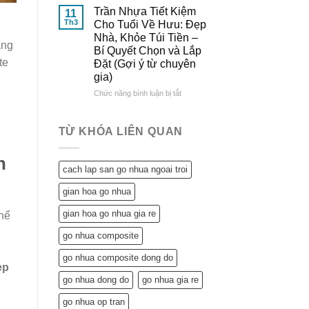
Đông
&
Lợi
Trần Nhựa Tiết Kiệm
11
Đô
So
Ích
Th3
Cho Tuổi Về Hưu: Đẹp
Sánh
Tuyệt
Nhà, Khỏe Túi Tiền –
Chi
Vời
ng
Bí Quyết Chọn và Lắp
Tiết
Trần
te
Đặt (Gợi ý từ chuyên
Nhựa
gia)
Mang
Lại
ở
Chức năng bình luận bị tắt
Cho
Trần
Ngôi
Nhựa
Nhà
Tiết
TỪ KHÓA LIÊN QUAN
Tuổi
Kiệm
Về
Cho
n
Hưu:
Tuổi
cach lap san go nhua ngoai troi
Không
Về
Chỉ
Hưu:
gian hoa go nhua
Tiết
Đẹp
Kiệm
Nhà,
gian hoa go nhua gia re
thể
Mà
Khỏe
Còn…
Túi
go nhua composite
An
Tiền
Tâm
–
go nhua composite dong do
Sống
ẹp
Bí
Khỏe
go nhua dong do
go nhua gia re
Quyết
Chọn
go nhua op tran
và