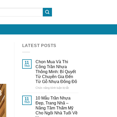
LATEST POSTS
Chọn Mua Và Thi
11
Th3
Công Trần Nhựa
Thông Minh: Bí Quyết
Từ Chuyên Gia Đến
Từ Gỗ Nhựa Đông Đô
ở
Chức năng bình luận bị tắt
Chọn
Mua
10 Mẫu Trần Nhựa
11
Và
Th3
Đẹp, Trang Nhã –
Thi
Nâng Tầm Thẩm Mỹ
Công
Cho Ngôi Nhà Tuổi Về
Trần