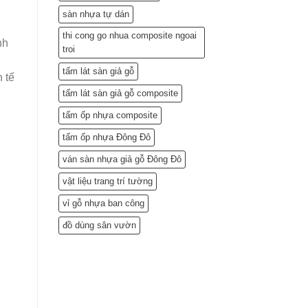
sàn nhựa tự dán
thi cong go nhua composite ngoai
nh
troi
g
tấm lát sàn giả gỗ
 tế
tấm lát sàn giả gỗ composite
tấm ốp nhựa composite
tấm ốp nhựa Đông Đô
ván sàn nhựa giả gỗ Đông Đô
vật liệu trang trí tường
vỉ gỗ nhựa ban công
đồ dùng sân vườn