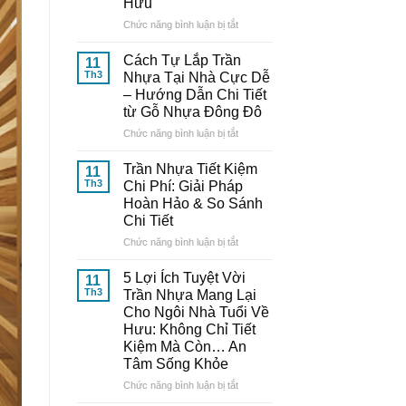
Hưu
Nhựa
Thông
ở
Chức năng bình luận bị tắt
Minh:
10
Bí
Mẫu
Cách Tự Lắp Trần
11
Quyết
Trần
Th3
Nhựa Tại Nhà Cực Dễ
Từ
Nhựa
– Hướng Dẫn Chi Tiết
Chuyên
Đẹp,
từ Gỗ Nhựa Đông Đô
Gia
Trang
Đến
Nhã
ở
Chức năng bình luận bị tắt
Từ
–
Cách
Gỗ
Nâng
Tự
Trần Nhựa Tiết Kiệm
11
Nhựa
Tầm
Lắp
Th3
Chi Phí: Giải Pháp
Đông
Thẩm
Trần
Hoàn Hảo & So Sánh
Đô
Mỹ
Nhựa
Chi Tiết
Cho
Tại
Ngôi
Nhà
ở
Chức năng bình luận bị tắt
Nhà
Cực
Trần
Tuổi
Dễ
Nhựa
5 Lợi Ích Tuyệt Vời
11
Về
–
Tiết
Th3
Trần Nhựa Mang Lại
Hưu
Hướng
Kiệm
Cho Ngôi Nhà Tuổi Về
Dẫn
Chi
Hưu: Không Chỉ Tiết
Chi
Phí:
Kiệm Mà Còn… An
Tiết
Giải
Tâm Sống Khỏe
từ
Pháp
Gỗ
Hoàn
ở
Chức năng bình luận bị tắt
Nhựa
Hảo
5