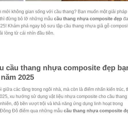
m mới không gian sống với cầu thang? Bạn muốn một giải pháp
y thì đừng bỏ lỡ những mẫu
cầu thang nhựa composite đẹp
đa
 2025! Khám phá ngay bộ sưu tập cầu thang nhựa giả gỗ composi
 lòng từ cái nhìn đầu tiên.
u cầu thang nhựa composite đẹp bạ
 năm 2025
 giữa các tầng trong ngôi nhà, mà còn là điểm nhấn kiến trúc, 
2025, xu hướng sử dụng vật liệu nhựa composite cho cầu thang
hiên, độ bền vượt trội và khả năng ứng dụng linh hoạt trong
ựa Đông Đô điểm qua những mẫu
cầu thang nhựa composite đ