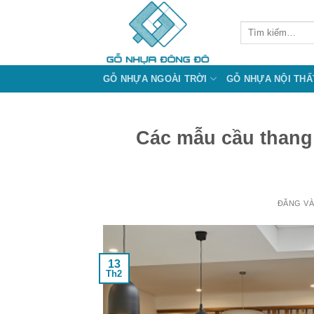
Bỏ
qua
Tìm
kiếm:
nội
dung
GỖ NHỰA NGOÀI TRỜI
GỖ NHỰA NỘI THẤ
Các mẫu cầu thang
ĐĂNG V
13
Th2