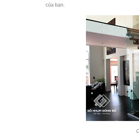
của bạn.
C