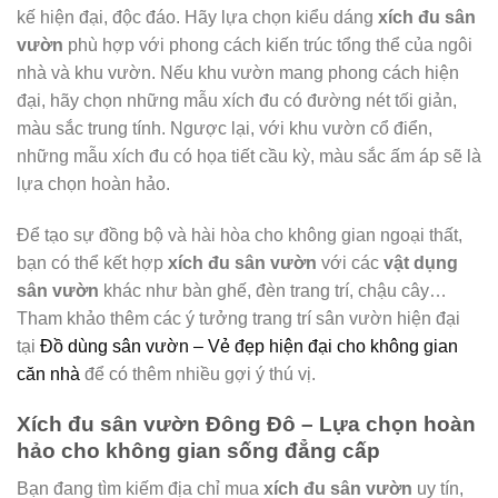
kế hiện đại, độc đáo. Hãy lựa chọn kiểu dáng
xích đu sân
vườn
phù hợp với phong cách kiến trúc tổng thể của ngôi
nhà và khu vườn. Nếu khu vườn mang phong cách hiện
đại, hãy chọn những mẫu xích đu có đường nét tối giản,
màu sắc trung tính. Ngược lại, với khu vườn cổ điển,
những mẫu xích đu có họa tiết cầu kỳ, màu sắc ấm áp sẽ là
lựa chọn hoàn hảo.
Để tạo sự đồng bộ và hài hòa cho không gian ngoại thất,
bạn có thể kết hợp
xích đu sân vườn
với các
vật dụng
sân vườn
khác như bàn ghế, đèn trang trí, chậu cây…
Tham khảo thêm các ý tưởng trang trí sân vườn hiện đại
tại
Đồ dùng sân vườn – Vẻ đẹp hiện đại cho không gian
căn nhà
để có thêm nhiều gợi ý thú vị.
Xích đu sân vườn Đông Đô – Lựa chọn hoàn
hảo cho không gian sống đẳng cấp
Bạn đang tìm kiếm địa chỉ mua
xích đu sân vườn
uy tín,