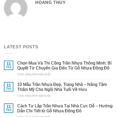
HOANG THUY
LATEST POSTS
Chọn Mua Và Thi Công Trần Nhựa Thông Minh: Bí
11
Th3
Quyết Từ Chuyên Gia Đến Từ Gỗ Nhựa Đông Đô
ở
Chức năng bình luận bị tắt
Chọn
Mua
10 Mẫu Trần Nhựa Đẹp, Trang Nhã – Nâng Tầm
11
Và
Th3
Thẩm Mỹ Cho Ngôi Nhà Tuổi Về Hưu
Thi
ở
Chức năng bình luận bị tắt
Công
10
Trần
Mẫu
Nhựa
Cách Tự Lắp Trần Nhựa Tại Nhà Cực Dễ – Hướng
11
Trần
Thông
Th3
Dẫn Chi Tiết từ Gỗ Nhựa Đông Đô
Nhựa
Minh:
ở
Chức năng bình luận bị tắt