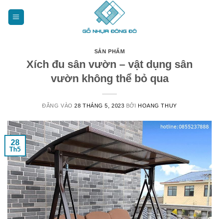
Bỏ
qua
nội
dung
SẢN PHẨM
Xích đu sân vườn – vật dụng sân
vườn không thể bỏ qua
ĐĂNG VÀO
28 THÁNG 5, 2023
BỞI
HOANG THUY
28
Th5