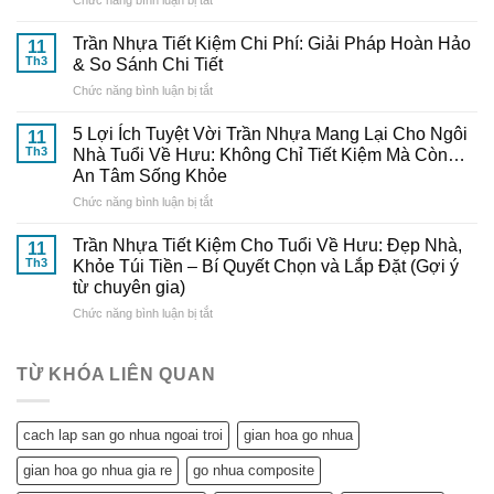
Đẹp,
Bí
Cách
Trang
Quyết
Tự
Nhã
Trần Nhựa Tiết Kiệm Chi Phí: Giải Pháp Hoàn Hảo
Từ
11
Lắp
–
Th3
& So Sánh Chi Tiết
Chuyên
Trần
Nâng
Gia
ở
Chức năng bình luận bị tắt
Nhựa
Tầm
Đến
Trần
Tại
Thẩm
Từ
Nhựa
Nhà
5 Lợi Ích Tuyệt Vời Trần Nhựa Mang Lại Cho Ngôi
Mỹ
11
Gỗ
Tiết
Cực
Th3
Nhà Tuổi Về Hưu: Không Chỉ Tiết Kiệm Mà Còn…
Cho
Nhựa
Kiệm
Dễ
Ngôi
An Tâm Sống Khỏe
Đông
Chi
–
Nhà
Đô
ở
Chức năng bình luận bị tắt
Phí:
Hướng
Tuổi
5
Giải
Dẫn
Về
Lợi
Pháp
Trần Nhựa Tiết Kiệm Cho Tuổi Về Hưu: Đẹp Nhà,
Chi
11
Hưu
Ích
Hoàn
Tiết
Th3
Khỏe Túi Tiền – Bí Quyết Chọn và Lắp Đặt (Gợi ý
Tuyệt
Hảo
từ
từ chuyên gia)
Vời
&
Gỗ
ở
Chức năng bình luận bị tắt
Trần
So
Nhựa
Trần
Nhựa
Sánh
Đông
Nhựa
Mang
Chi
Đô
Tiết
Lại
Tiết
TỪ KHÓA LIÊN QUAN
Kiệm
Cho
Cho
Ngôi
Tuổi
Nhà
cach lap san go nhua ngoai troi
gian hoa go nhua
Về
Tuổi
Hưu:
Về
gian hoa go nhua gia re
go nhua composite
Đẹp
Hưu: