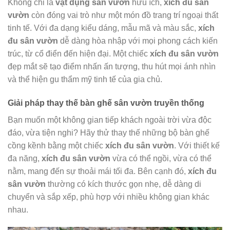
Không chỉ là
vật dụng sân vườn
hữu ích,
xích đu sân
vườn
còn đóng vai trò như một món đồ trang trí ngoại thất
tinh tế. Với đa dạng kiểu dáng, mẫu mã và màu sắc,
xích
đu sân vườn
dễ dàng hòa nhập với mọi phong cách kiến
trúc, từ cổ điển đến hiện đại. Một chiếc
xích đu sân vườn
đẹp mắt sẽ tạo điểm nhấn ấn tượng, thu hút mọi ánh nhìn
và thể hiện gu thẩm mỹ tinh tế của gia chủ.
Giải pháp thay thế bàn ghế sân vườn truyền thống
Bạn muốn một không gian tiếp khách ngoài trời vừa độc
đáo, vừa tiện nghi? Hãy thử thay thế những bộ bàn ghế
cồng kềnh bằng một chiếc
xích đu sân vườn
. Với thiết kế
đa năng,
xích đu sân vườn
vừa có thể ngồi, vừa có thể
nằm, mang đến sự thoải mái tối đa. Bên cạnh đó,
xích đu
sân vườn
thường có kích thước gọn nhẹ, dễ dàng di
chuyển và sắp xếp, phù hợp với nhiều không gian khác
nhau.