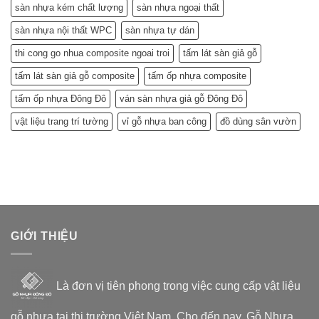
sàn nhựa kém chất lượng
sàn nhựa ngoại thất
sàn nhựa nội thất WPC
sàn nhựa tự dán
thi cong go nhua composite ngoai troi
tấm lát sàn giả gỗ
tấm lát sàn giả gỗ composite
tấm ốp nhựa composite
tấm ốp nhựa Đông Đô
ván sàn nhựa giả gỗ Đông Đô
vật liệu trang trí tường
vỉ gỗ nhựa ban công
đồ dùng sân vườn
GIỚI THIỆU
Là đơn vị tiên phong trong việc cung cấp vật liệu
gỗ nhựa tại thị trường Việt Nam. Cho đến nay, Gỗ Nhựa