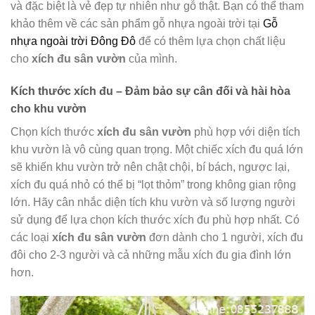
và đặc biệt là vẻ đẹp tự nhiên như gỗ thật. Bạn có thể tham
khảo thêm về các sản phẩm gỗ nhựa ngoài trời tại
Gỗ
nhựa ngoài trời Đông Đô
để có thêm lựa chọn chất liệu
cho
xích đu sân vườn
của mình.
Kích thước xích đu – Đảm bảo sự cân đối và hài hòa
cho khu vườn
Chọn kích thước
xích đu sân vườn
phù hợp với diện tích
khu vườn là vô cùng quan trọng. Một chiếc xích đu quá lớn
sẽ khiến khu vườn trở nên chật chội, bí bách, ngược lại,
xích đu quá nhỏ có thể bị “lọt thỏm” trong không gian rộng
lớn. Hãy cân nhắc diện tích khu vườn và số lượng người
sử dụng để lựa chọn kích thước xích đu phù hợp nhất. Có
các loại
xích đu sân vườn
đơn dành cho 1 người, xích đu
đôi cho 2-3 người và cả những mẫu xích đu gia đình lớn
hơn.