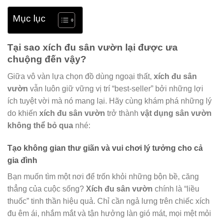
Mục lục
Tại sao xích đu sân vườn lại được ưa
chuộng đến vậy?
Giữa vô vàn lựa chọn đồ dùng ngoại thất,
xích đu sân
vườn
vẫn luôn giữ vững vị trí “best-seller” bởi những lợi
ích tuyệt vời mà nó mang lại. Hãy cùng khám phá những lý
do khiến
xích đu sân vườn
trở thành
vật dụng sân vườn
không thể bỏ qua
nhé:
Tạo không gian thư giãn và vui chơi lý tưởng cho cả
gia đình
Bạn muốn tìm một nơi để trốn khỏi những bộn bề, căng
thẳng của cuộc sống?
Xích đu sân vườn
chính là “liều
thuốc” tinh thần hiệu quả. Chỉ cần ngả lưng trên chiếc xích
đu êm ái, nhắm mắt và tận hưởng làn gió mát, mọi mệt mỏi