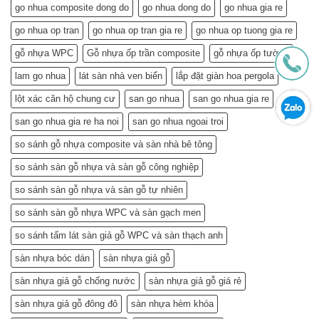
Nhà,
Không
go nhua composite dong do
go nhua dong do
go nhua gia re
Khỏe
Chỉ
Túi
Tiết
go nhua op tran
go nhua op tran gia re
go nhua op tuong gia re
Tiền
Kiệm
–
gỗ nhựa WPC
Gỗ nhựa ốp trần composite
gỗ nhựa ốp tường
Mà
Bí
Còn…
lam go nhua
lát sàn nhà ven biển
lắp đặt giàn hoa pergola
Quyết
An
Chọn
Tâm
lột xác căn hộ chung cư
san go nhua
san go nhua gia re
và
Sống
Lắp
Khỏe
san go nhua gia re ha noi
san go nhua ngoai troi
Đặt
(Gợi
so sánh gỗ nhựa composite và sàn nhà bê tông
ý
từ
so sánh sàn gỗ nhựa và sàn gỗ công nghiệp
chuyên
gia)
so sánh sàn gỗ nhựa và sàn gỗ tự nhiên
so sánh sàn gỗ nhựa WPC và sàn gạch men
so sánh tấm lát sàn giả gỗ WPC và sàn thạch anh
sàn nhựa bóc dán
sàn nhựa giả gỗ
sàn nhựa giả gỗ chống nước
sàn nhựa giả gỗ giá rẻ
sàn nhựa giả gỗ đông đô
sàn nhựa hèm khóa