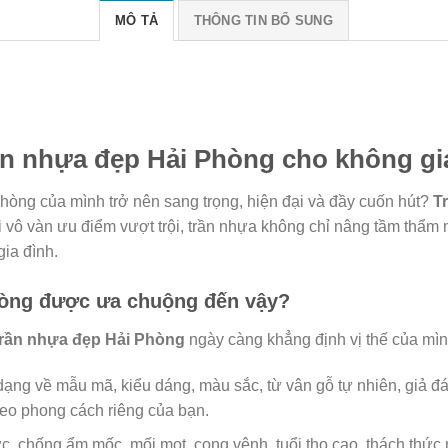
MÔ TẢ
THÔNG TIN BỔ SUNG
ần nhựa đẹp Hải Phòng cho không g
hòng của mình trở nên sang trọng, hiện đại và đầy cuốn hút?
T
i vô vàn ưu điểm vượt trội, trần nhựa không chỉ nâng tầm thẩ
gia đình.
hòng được ưa chuộng đến vậy?
trần nhựa đẹp Hải Phòng
ngày càng khẳng định vị thế của mì
ng về mẫu mã, kiểu dáng, màu sắc, từ vân gỗ tự nhiên, giả đá s
heo phong cách riêng của bạn.
 chống ẩm mốc, mối mọt, cong vênh, tuổi thọ cao, thách thức mọ