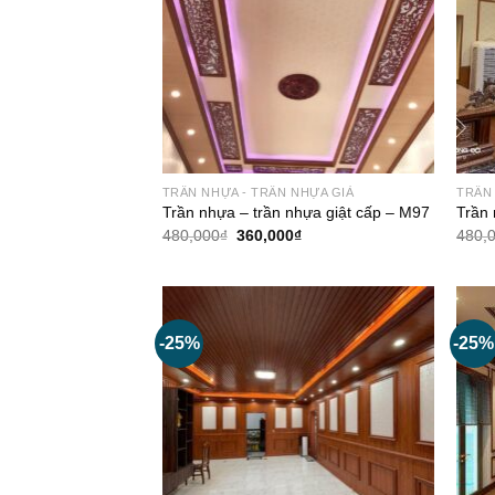
TRẦN NHỰA - TRẦN NHỰA GIẢ
TRẦN 
Trần nhựa – trần nhựa giật cấp – M97
Trần 
Giá
Giá
480,000
₫
360,000
₫
480,
gốc
hiện
là:
tại
480,000₫.
là:
360,000₫.
-25%
-25%