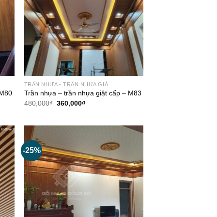
TRẦN NHỰA - TRẦN NHỰA GIẢ
 M80
Trần nhựa – trần nhựa giật cấp – M83
Giá
Giá
480,000
₫
360,000
₫
gốc
hiện
là:
tại
480,000₫.
là:
360,000₫.
-25%