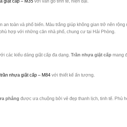
a giật cấp – M35
với vân gỗ tinh tế, hiện đại.
n an toàn và phổ biến. Màu trắng giúp không gian trở nên rộng
t phù hợp với những căn nhà phố, chung cư tại Hải Phòng.
ới các kiểu dáng giật cấp đa dạng.
Trần nhựa giật cấp
mang đế
trần nhựa giật cấp – M84
với thiết kế ấn tượng.
ựa phẳng
được ưa chuộng bởi vẻ đẹp thanh lịch, tinh tế. Phù 