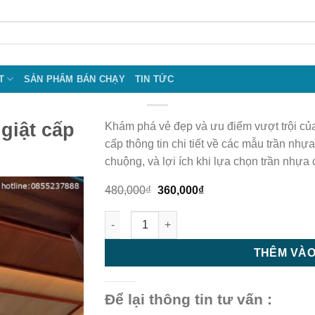
T
SẢN PHẨM BÁN CHẠY
TIN TỨC
giật cấp
Khám phá vẻ đẹp và ưu điểm vượt trội của
cấp thông tin chi tiết về các mẫu trần nhự
chuộng, và lợi ích khi lựa chọn trần nhựa
Giá
Giá
480,000
₫
360,000
₫
gốc
hiện
là:
tại
Trần nhựa - trần nhựa giật cấp - M85 số lư
480,000₫.
là:
360,000₫.
THÊM VÀO
Để lại thông tin tư vấn :