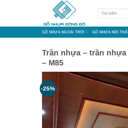
Bỏ
qua
Tìm
kiếm:
nội
dung
GỖ NHỰA NGOÀI TRỜI
GỖ NHỰA NỘI THẤ
Trần nhựa – trần nhựa 
– M85
-25%