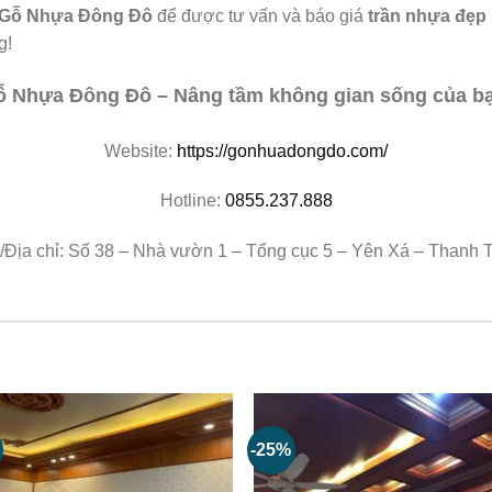
Gỗ Nhựa Đông Đô
để được tư vấn và báo giá
trần nhựa đẹp
g!
 Nhựa Đông Đô – Nâng tầm không gian sống của b
Website:
https://gonhuadongdo.com/
Hotline:
0855.237.888
ịa chỉ: Số 38 – Nhà vườn 1 – Tổng cục 5 – Yên Xá – Thanh T
-25%