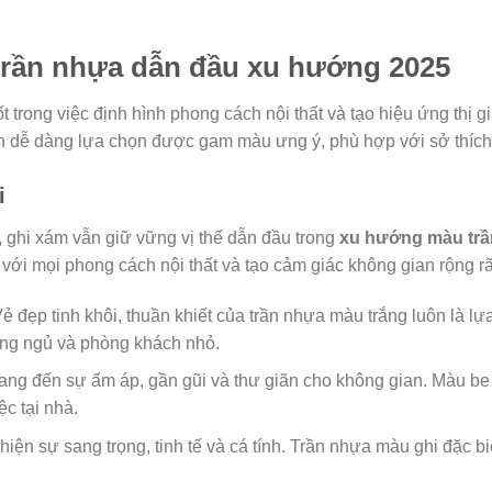
rần nhựa dẫn đầu xu hướng 2025
ốt trong việc định hình phong cách nội thất và tạo hiệu ứng thị
n dễ dàng lựa chọn được gam màu ưng ý, phù hợp với sở thích
i
, ghi xám vẫn giữ vững vị thế dẫn đầu trong
xu hướng màu trầ
 với mọi phong cách nội thất và tạo cảm giác không gian rộng r
ẻ đẹp tinh khôi, thuần khiết của trần nhựa màu trắng luôn là l
hòng ngủ và phòng khách nhỏ.
ng đến sự ấm áp, gần gũi và thư giãn cho không gian. Màu be 
c tại nhà.
iện sự sang trọng, tinh tế và cá tính. Trần nhựa màu ghi đặc bi