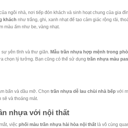
ủa ngôi nhà, nơi tiếp đón khách và sinh hoạt chung của gia đì
ng khách
như trắng, ghi, xanh nhạt để tạo cảm giác rộng rãi, 
am màu ấm như be, vàng nhạt.
 sự yên tĩnh và thư giãn.
Mẫu trần nhựa hợp mệnh trong ph
 lựa chọn lý tưởng. Bạn cũng có thể sử dụng
trần nhựa màu pas
bám bẩn và dầu mỡ. Chọn
trần nhựa dễ lau chùi nhà bếp
với m
h sẽ và thoáng mát.
ần nhựa với nội thất
mắt, việc
phối màu trần nhựa hài hòa nội thất
là vô cùng qua