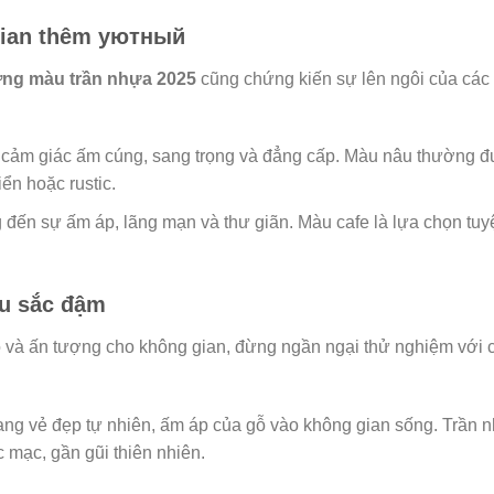
gian thêm уютный
ng màu trần nhựa 2025
cũng chứng kiến sự lên ngôi của cá
cảm giác ấm cúng, sang trọng và đẳng cấp. Màu nâu thường đ
ển hoặc rustic.
đến sự ấm áp, lãng mạn và thư giãn. Màu cafe là lựa chọn tuy
u sắc đậm
 và ấn tượng cho không gian, đừng ngần ngại thử nghiệm với
ng vẻ đẹp tự nhiên, ấm áp của gỗ vào không gian sống. Trần n
 mạc, gần gũi thiên nhiên.