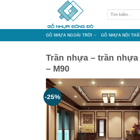
Bỏ
qua
Tìm
kiếm:
nội
dung
GỖ NHỰA NGOÀI TRỜI
GỖ NHỰA NỘI THẤ
Trần nhựa – trần nhựa 
– M90
-25%