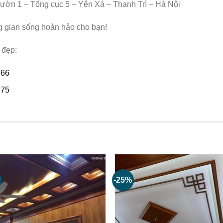
ườn 1 – Tổng cục 5 – Yên Xá – Thanh Trì – Hà Nội
g gian sống hoàn hảo cho bạn!
 đẹp:
M66
M75
-25%