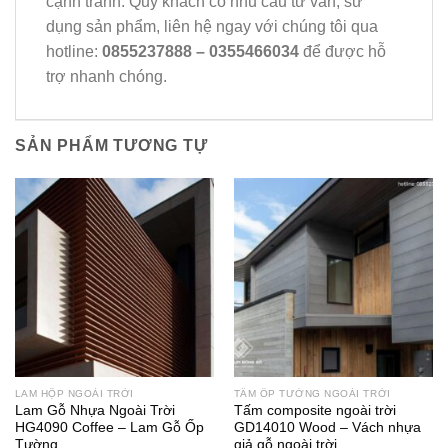
cạnh tranh. Quý khách có nhu cầu tư vấn, sử
dụng sản phẩm, liên hệ ngay với chúng tôi qua
hotline:
0855237888 – 0355466034
để được hỗ
trợ nhanh chóng.
SẢN PHẨM TƯƠNG TỰ
LAM HỘP NGOÀI TRỜI
TẤM ỐP TƯỜNG NGOÀI TRỜI
Lam Gỗ Nhựa Ngoài Trời
Tấm composite ngoài trời
HG4090 Coffee – Lam Gỗ Ốp
GD14010 Wood – Vách nhựa
Tường
giả gỗ ngoài trời