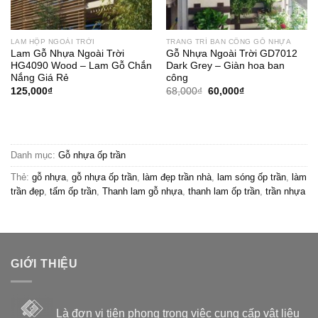
LAM HỘP NGOÀI TRỜI
TRANG TRÍ BAN CÔNG GỖ NHỰA
Lam Gỗ Nhựa Ngoài Trời
Gỗ Nhựa Ngoài Trời GD7012
HG4090 Wood – Lam Gỗ Chắn
Dark Grey – Giàn hoa ban
Nắng Giá Rẻ
công
Giá
Giá
125,000
₫
68,000
₫
60,000
₫
gốc
hiện
là:
tại
68,000₫.
là:
60,000₫.
Danh mục:
Gỗ nhựa ốp trần
Thẻ:
gỗ nhựa
,
gỗ nhựa ốp trần
,
làm đẹp trần nhà
,
lam sóng ốp trần
,
làm
trần đẹp
,
tấm ốp trần
,
Thanh lam gỗ nhựa
,
thanh lam ốp trần
,
trần nhựa
GIỚI THIỆU
Là đơn vị tiên phong trong việc cung cấp vật liệu