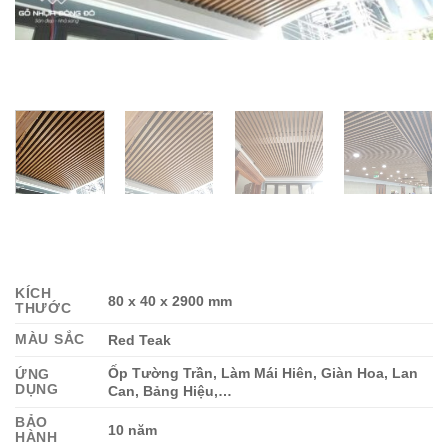
KÍCH
80 x 40 x 2900 mm
THƯỚC
MÀU SẮC
Red Teak
Ốp Tường Trần, Làm Mái Hiên, Giàn Hoa, Lan
ỨNG
DỤNG
Can, Bảng Hiệu,…
BẢO
10 năm
HÀNH