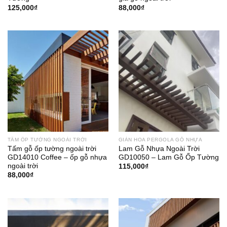
125,000
₫
88,000
₫
TẤM ỐP TƯỜNG NGOÀI TRỜI
GIÀN HOA PERGOLA GỖ NHỰA
Tấm gỗ ốp tường ngoài trời
Lam Gỗ Nhựa Ngoài Trời
GD14010 Coffee – ốp gỗ nhựa
GD10050 – Lam Gỗ Ốp Tường
ngoài trời
115,000
₫
88,000
₫