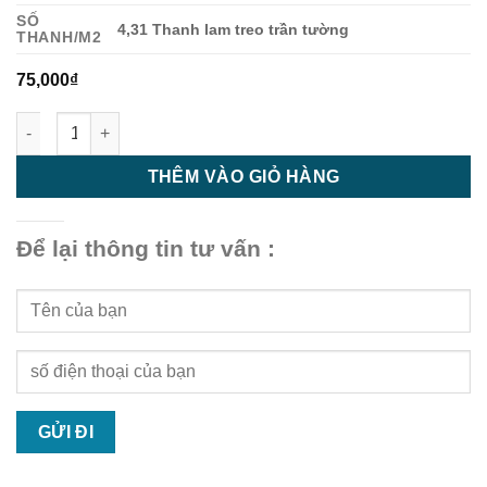
SỐ
4,31 Thanh lam treo trần tường
THANH/M2
75,000
₫
Lam Treo Tường Trần HG8040 Red Teak - Lam Gỗ Nhựa số lượ
THÊM VÀO GIỎ HÀNG
Để lại thông tin tư vấn :