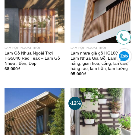
LAM HỘP NGOÀI TRỜI
LAM HỘP NGOÀI TRỜI
Lam Gỗ Nhựa Ngoài Trời
Lam nhựa giả gỗ HG10050 –
HG5040 Red Teak – Lam Gỗ
Lam Nhựa Giả Gỗ, Lam chắn
Nhựa , Bền, Đẹp
nắng, giàn hoa, cổng, lan can,
hàng rào, lam trần, lam tường
68,000
₫
95,000
₫
-12%