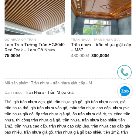
GỖ NHỰA ỐP TRẦN
TRẦN NHỰA - TRẦN NHỰA GIẢ
Lam Treo Tường Trần HG8040
Trần nhựa – trần nhựa giật cấp
Red Teak – Lam Gỗ Nhựa
– M87
Giá
Giá
75,000
₫
480,000
₫
360,000
₫
gốc
hiện
là:
tại
480,000₫.
là:
360,000₫.
Mã sản phẩm:
Trần nhựa - trần nhựa giật cấp - M
Danh mục:
Trần Nhựa - Trần Nhựa Giả
Thẻ:
giá trần nhựa đẹp
,
giá trần nhựa giả gỗ
,
giá trần nhựa nano
,
giá
trần nhựa thả
,
giá trần nhựa vân gỗ
,
mẫu trần nhựa cao cấp
,
nhựa pvc
trần nhựa giả gỗ
,
ốp trần nhựa giả gỗ
,
ốp trần nhựa giá rẻ
,
thi công trần
nhựa
,
thi công trần nhựa giả gỗ
,
trần nhựa
,
trần nhựa bao nhiêu tiền
1m2
,
trần nhựa cao cấp
,
trần nhựa cao cấp đẹp
,
trần nhựa cao cấp giá
bao nhiêu
,
trần nhựa giả gỗ
,
trần nhựa giả gỗ bao nhiêu tiền 1m2
,
trần