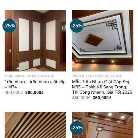
là:
tại
là:
tại
480,000₫.
là:
480,000₫.
là:
360,000₫.
360,000₫.
-25%
-25%
TRẦN NHỰA - TRẦN NHỰA GIẢ
TRẦN NHỰA - TRẦN NHỰA GIẢ
Trần nhựa – trần nhựa giật cấp
Mẫu Trần Nhựa Giật Cấp Đẹp
– M74
M95 – Thiết Kế Sang Trọng,
Thi Công Nhanh, Giá Tốt 2025
Giá
Giá
480,000
₫
360,000
₫
gốc
hiện
Giá
Giá
480,000
₫
360,000
₫
là:
tại
gốc
hiện
480,000₫.
là:
là:
tại
360,000₫.
480,000₫.
là:
360,000₫.
-25%