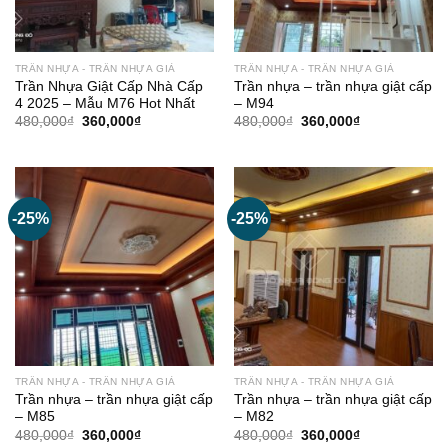
TRẦN NHỰA - TRẦN NHỰA GIẢ
TRẦN NHỰA - TRẦN NHỰA GIẢ
Trần Nhựa Giật Cấp Nhà Cấp
Trần nhựa – trần nhựa giật cấp
4 2025 – Mẫu M76 Hot Nhất
– M94
Giá
Giá
Giá
Giá
480,000
₫
360,000
₫
480,000
₫
360,000
₫
gốc
hiện
gốc
hiện
là:
tại
là:
tại
480,000₫.
là:
480,000₫.
là:
360,000₫.
360,000₫.
-25%
-25%
TRẦN NHỰA - TRẦN NHỰA GIẢ
TRẦN NHỰA - TRẦN NHỰA GIẢ
Trần nhựa – trần nhựa giật cấp
Trần nhựa – trần nhựa giật cấp
– M85
– M82
Giá
Giá
Giá
Giá
480,000
₫
360,000
₫
480,000
₫
360,000
₫
gốc
hiện
gốc
hiện