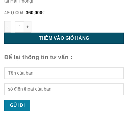
tại Hải Phòng!
Giá
Giá
480,000
₫
360,000
₫
gốc
hiện
là:
tại
Trần nhựa - trần nhựa giật cấp - M83 số lượng
480,000₫.
là:
360,000₫.
THÊM VÀO GIỎ HÀNG
Để lại thông tin tư vấn :