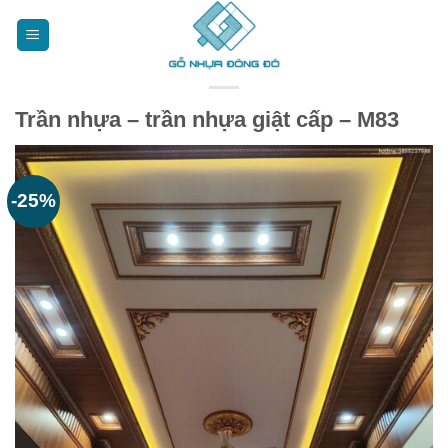
Bỏ
qua
nội
dung
Trần nhựa – trần nhựa giật cấp – M83
-25%