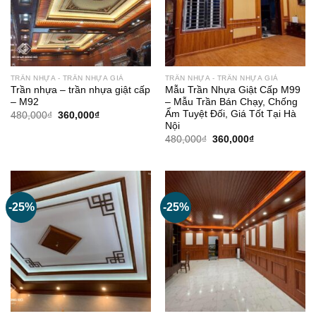
TRẦN NHỰA - TRẦN NHỰA GIẢ
TRẦN NHỰA - TRẦN NHỰA GIẢ
Trần nhựa – trần nhựa giật cấp
Mẫu Trần Nhựa Giật Cấp M99
– M92
– Mẫu Trần Bán Chạy, Chống
Ẩm Tuyệt Đối, Giá Tốt Tại Hà
Giá
Giá
480,000
₫
360,000
₫
gốc
hiện
Nội
là:
tại
Giá
Giá
480,000
₫
360,000
₫
480,000₫.
là:
gốc
hiện
360,000₫.
là:
tại
480,000₫.
là:
360,000₫.
-25%
-25%