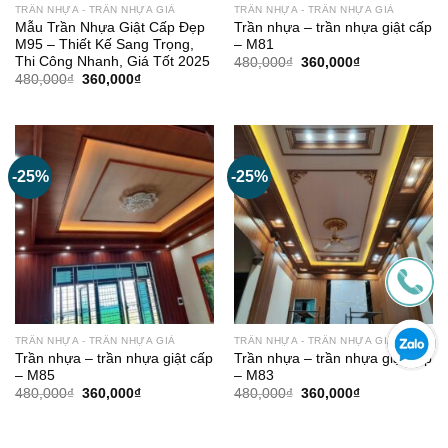
TRẦN NHỰA - TRẦN NHỰA GIẢ
TRẦN NHỰA - TRẦN NHỰA GIẢ
Mẫu Trần Nhựa Giật Cấp Đẹp
Trần nhựa – trần nhựa giật cấp
M95 – Thiết Kế Sang Trọng,
– M81
Thi Công Nhanh, Giá Tốt 2025
Giá
Giá
480,000
₫
360,000
₫
gốc
hiện
Giá
Giá
480,000
₫
360,000
₫
là:
tại
gốc
hiện
480,000₫.
là:
là:
tại
360,000₫.
480,000₫.
là:
360,000₫.
-25%
-25%
TRẦN NHỰA - TRẦN NHỰA GIẢ
TRẦN NHỰA - TRẦN NHỰA GIẢ
Trần nhựa – trần nhựa giật cấp
Trần nhựa – trần nhựa giật cấp
– M85
– M83
Giá
Giá
Giá
Giá
480,000
₫
360,000
₫
480,000
₫
360,000
₫
gốc
hiện
gốc
hiện
là:
tại
là:
tại
480,000₫.
là:
480,000₫.
là:
360,000₫.
360,000₫.