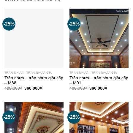
-25%
-25%
TRẦN NHỰA - TRẦN NHỰA GIẢ
TRẦN NHỰA - TRẦN NHỰA GIẢ
Trần nhựa – trần nhựa giật cấp
Trần nhựa – trần nhựa giật cấp
– M88
– M91
Giá
Giá
Giá
Giá
480,000
₫
360,000
₫
480,000
₫
360,000
₫
gốc
hiện
gốc
hiện
là:
tại
là:
tại
480,000₫.
là:
480,000₫.
là:
360,000₫.
360,000₫.
-25%
-25%