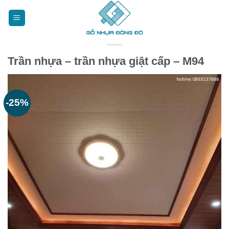
Bỏ
qua
nội
dung
Trần nhựa – trần nhựa giật cấp – M94
-25%