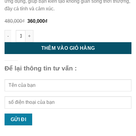
ứng dụng, giúp bạn kiến tạo không gian sống thời thượng,
đầy cá tính và cảm xúc.
Giá
Giá
480,000
₫
360,000
₫
gốc
hiện
là:
tại
Trần nhựa - trần nhựa giật cấp - M94 số lượng
480,000₫.
là:
360,000₫.
THÊM VÀO GIỎ HÀNG
Để lại thông tin tư vấn :