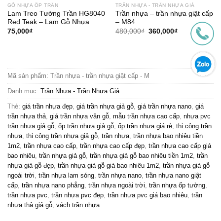
GỖ NHỰA ỐP TRẦN
TRẦN NHỰA - TRẦN NHỰA GIẢ
Lam Treo Tường Trần HG8040
Trần nhựa – trần nhựa giật cấp
Red Teak – Lam Gỗ Nhựa
– M84
Giá
Giá
75,000
₫
480,000
₫
360,000
₫
gốc
hiện
là:
tại
480,000₫.
là:
360,000₫.
Mã sản phẩm:
Trần nhựa - trần nhựa giật cấp - M
Danh mục:
Trần Nhựa - Trần Nhựa Giả
Thẻ:
giá trần nhựa đẹp
,
giá trần nhựa giả gỗ
,
giá trần nhựa nano
,
giá
trần nhựa thả
,
giá trần nhựa vân gỗ
,
mẫu trần nhựa cao cấp
,
nhựa pvc
trần nhựa giả gỗ
,
ốp trần nhựa giả gỗ
,
ốp trần nhựa giá rẻ
,
thi công trần
nhựa
,
thi công trần nhựa giả gỗ
,
trần nhựa
,
trần nhựa bao nhiêu tiền
1m2
,
trần nhựa cao cấp
,
trần nhựa cao cấp đẹp
,
trần nhựa cao cấp giá
bao nhiêu
,
trần nhựa giả gỗ
,
trần nhựa giả gỗ bao nhiêu tiền 1m2
,
trần
nhựa giả gỗ đẹp
,
trần nhựa giả gỗ giá bao nhiêu 1m2
,
trần nhựa giả gỗ
ngoài trời
,
trần nhựa lam sóng
,
trần nhựa nano
,
trần nhựa nano giật
cấp
,
trần nhựa nano phẳng
,
trần nhựa ngoài trời
,
trần nhựa ốp tường
,
trần nhựa pvc
,
trần nhựa pvc đẹp
,
trần nhựa pvc giá bao nhiêu
,
trần
nhựa thả giả gỗ
,
vách trần nhựa