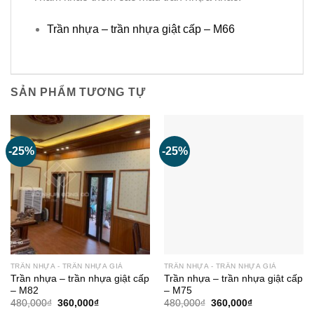
Trần nhựa – trần nhựa giật cấp – M66
SẢN PHẨM TƯƠNG TỰ
-25%
-25%
TRẦN NHỰA - TRẦN NHỰA GIẢ
TRẦN NHỰA - TRẦN NHỰA GIẢ
Trần nhựa – trần nhựa giật cấp
Trần nhựa – trần nhựa giật cấp
– M82
– M75
Giá
Giá
Giá
Giá
480,000
₫
360,000
₫
480,000
₫
360,000
₫
gốc
hiện
gốc
hiện