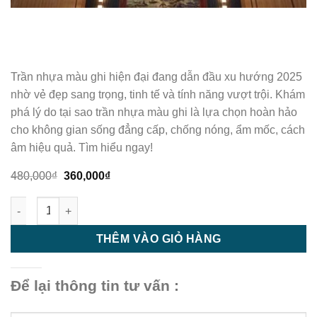
Trần nhựa màu ghi hiện đại đang dẫn đầu xu hướng 2025
nhờ vẻ đẹp sang trọng, tinh tế và tính năng vượt trội. Khám
phá lý do tại sao trần nhựa màu ghi là lựa chọn hoàn hảo
cho không gian sống đẳng cấp, chống nóng, ẩm mốc, cách
âm hiệu quả. Tìm hiểu ngay!
Giá
Giá
480,000
₫
360,000
₫
gốc
hiện
là:
tại
Trần nhựa - trần nhựa giật cấp - M91 số lượng
480,000₫.
là:
360,000₫.
THÊM VÀO GIỎ HÀNG
Để lại thông tin tư vấn :