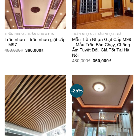
TRẦN NHỰA - TRẦN NHỰA GIẢ
TRẦN NHỰA - TRẦN NHỰA GIẢ
Trần nhựa – trần nhựa giật cấp
Mẫu Trần Nhựa Giật Cấp M99
– M97
– Mẫu Trần Bán Chạy, Chống
Ẩm Tuyệt Đối, Giá Tốt Tại Hà
Giá
Giá
480,000
₫
360,000
₫
gốc
hiện
Nội
là:
tại
Giá
Giá
480,000
₫
360,000
₫
480,000₫.
là:
gốc
hiện
360,000₫.
là:
tại
480,000₫.
là:
360,000₫.
-25%