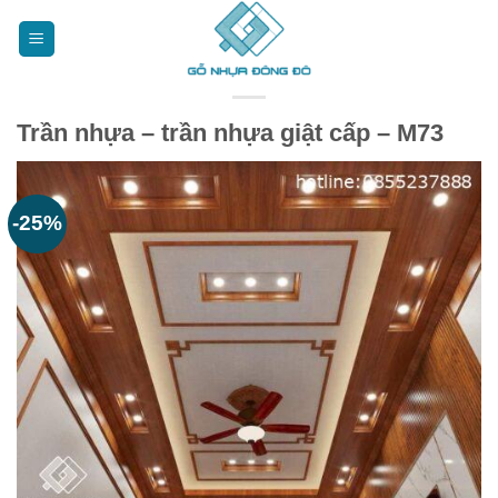
Bỏ
qua
nội
dung
Trần nhựa – trần nhựa giật cấp – M73
-25%