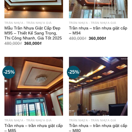
TRẦN NHỰA - TRẦN NHỰA GIẢ
TRẦN NHỰA - TRẦN NHỰA GIẢ
Mẫu Trần Nhựa Giật Cấp Đẹp
Trần nhựa – trần nhựa giật cấp
M95 – Thiết Kế Sang Trọng,
– M94
Thi Công Nhanh, Giá Tốt 2025
Giá
Giá
480,000
₫
360,000
₫
gốc
hiện
Giá
Giá
480,000
₫
360,000
₫
là:
tại
gốc
hiện
480,000₫.
là:
là:
tại
360,000₫.
480,000₫.
là:
360,000₫.
-25%
-25%
TRẦN NHỰA - TRẦN NHỰA GIẢ
TRẦN NHỰA - TRẦN NHỰA GIẢ
Trần nhựa – trần nhựa giật cấp
Trần nhựa – trần nhựa giật cấp
– M85
– M80