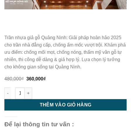
Trần nhựa giả gỗ Quảng Ninh: Giải pháp hoàn hảo 2025
cho trần nhà đẳng cấp, chống ẩm mốc vượt trội. Khám phá
ưu điểm: chống mối mọt, chống nóng, thẩm mỹ vân gỗ tự
nhiên, thi công dễ dàng & giá hợp lý. Lựa chọn lý tưởng
cho không gian sống tại Quảng Ninh.
Giá
Giá
480,000
₫
360,000
₫
gốc
hiện
là:
tại
Trần nhựa - trần nhựa giật cấp - M73 số lượng
480,000₫.
là:
360,000₫.
THÊM VÀO GIỎ HÀNG
Để lại thông tin tư vấn :