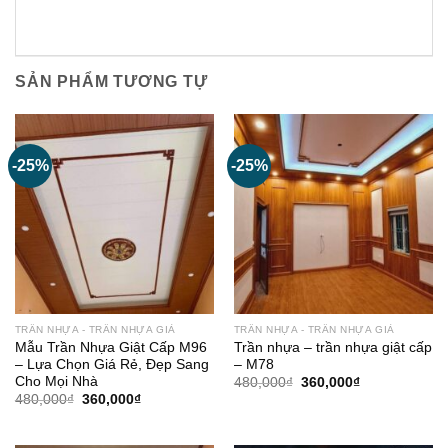
SẢN PHẨM TƯƠNG TỰ
-25%
-25%
TRẦN NHỰA - TRẦN NHỰA GIẢ
TRẦN NHỰA - TRẦN NHỰA GIẢ
Mẫu Trần Nhựa Giật Cấp M96
Trần nhựa – trần nhựa giật cấp
– Lựa Chọn Giá Rẻ, Đẹp Sang
– M78
Cho Mọi Nhà
Giá
Giá
480,000
₫
360,000
₫
gốc
hiện
Giá
Giá
480,000
₫
360,000
₫
là:
tại
gốc
hiện
480,000₫.
là:
là:
tại
360,000₫.
480,000₫.
là: