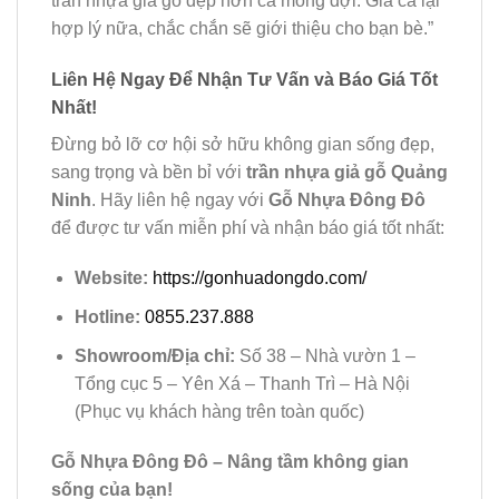
trần nhựa giả gỗ đẹp hơn cả mong đợi. Giá cả lại
hợp lý nữa, chắc chắn sẽ giới thiệu cho bạn bè.”
Liên Hệ Ngay Để Nhận Tư Vấn và Báo Giá Tốt
Nhất!
Đừng bỏ lỡ cơ hội sở hữu không gian sống đẹp,
sang trọng và bền bỉ với
trần nhựa giả gỗ Quảng
Ninh
. Hãy liên hệ ngay với
Gỗ Nhựa Đông Đô
để được tư vấn miễn phí và nhận báo giá tốt nhất:
Website:
https://gonhuadongdo.com/
Hotline:
0855.237.888
Showroom/Địa chỉ:
Số 38 – Nhà vườn 1 –
Tổng cục 5 – Yên Xá – Thanh Trì – Hà Nội
(Phục vụ khách hàng trên toàn quốc)
Gỗ Nhựa Đông Đô – Nâng tầm không gian
sống của bạn!