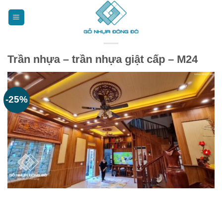
Bỏ
qua
nội
dung
Trần nhựa – trần nhựa giật cấp – M24
-25%