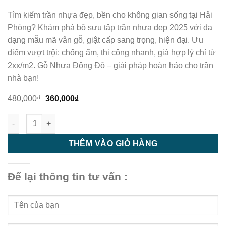
Tìm kiếm trần nhựa đẹp, bền cho không gian sống tại Hải
Phòng? Khám phá bộ sưu tập trần nhựa đẹp 2025 với đa
dạng mẫu mã vân gỗ, giật cấp sang trọng, hiện đại. Ưu
điểm vượt trội: chống ẩm, thi công nhanh, giá hợp lý chỉ từ
2xx/m2. Gỗ Nhựa Đông Đô – giải pháp hoàn hảo cho trần
nhà bạn!
Giá
Giá
480,000
₫
360,000
₫
gốc
hiện
là:
tại
Trần nhựa - trần nhựa giật cấp - M24 số lượng
480,000₫.
là:
360,000₫.
THÊM VÀO GIỎ HÀNG
Để lại thông tin tư vấn :