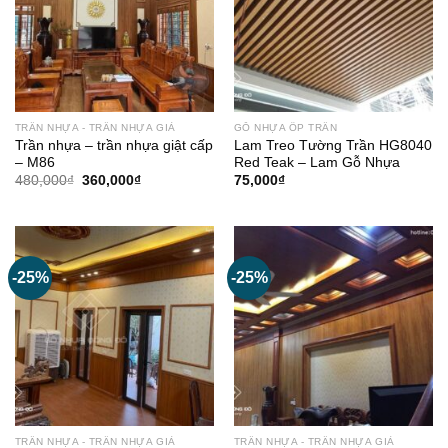
TRẦN NHỰA - TRẦN NHỰA GIẢ
GỖ NHỰA ỐP TRẦN
Trần nhựa – trần nhựa giật cấp
Lam Treo Tường Trần HG8040
– M86
Red Teak – Lam Gỗ Nhựa
Giá
Giá
480,000
₫
360,000
₫
75,000
₫
gốc
hiện
là:
tại
480,000₫.
là:
360,000₫.
-25%
-25%
TRẦN NHỰA - TRẦN NHỰA GIẢ
TRẦN NHỰA - TRẦN NHỰA GIẢ