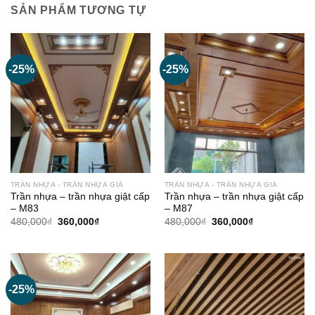
SẢN PHẨM TƯƠNG TỰ
-25%
-25%
TRẦN NHỰA - TRẦN NHỰA GIẢ
TRẦN NHỰA - TRẦN NHỰA GIẢ
Trần nhựa – trần nhựa giật cấp
Trần nhựa – trần nhựa giật cấp
– M83
– M87
Giá
Giá
Giá
Giá
480,000
₫
360,000
₫
480,000
₫
360,000
₫
gốc
hiện
gốc
hiện
là:
tại
là:
tại
480,000₫.
là:
480,000₫.
là:
360,000₫.
360,000₫.
-25%