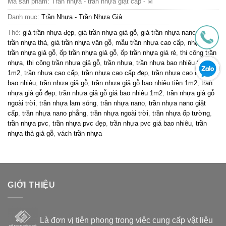
Mã sản phẩm:
Trần nhựa - trần nhựa giật cấp - M
Danh mục:
Trần Nhựa - Trần Nhựa Giả
Thẻ:
giá trần nhựa đẹp
,
giá trần nhựa giả gỗ
,
giá trần nhựa nano
,
giá
trần nhựa thả
,
giá trần nhựa vân gỗ
,
mẫu trần nhựa cao cấp
,
nhựa pvc
trần nhựa giả gỗ
,
ốp trần nhựa giả gỗ
,
ốp trần nhựa giá rẻ
,
thi công trần
nhựa
,
thi công trần nhựa giả gỗ
,
trần nhựa
,
trần nhựa bao nhiêu tiền
1m2
,
trần nhựa cao cấp
,
trần nhựa cao cấp đẹp
,
trần nhựa cao cấp giá
bao nhiêu
,
trần nhựa giả gỗ
,
trần nhựa giả gỗ bao nhiêu tiền 1m2
,
trần
nhựa giả gỗ đẹp
,
trần nhựa giả gỗ giá bao nhiêu 1m2
,
trần nhựa giả gỗ
ngoài trời
,
trần nhựa lam sóng
,
trần nhựa nano
,
trần nhựa nano giật
cấp
,
trần nhựa nano phẳng
,
trần nhựa ngoài trời
,
trần nhựa ốp tường
,
trần nhựa pvc
,
trần nhựa pvc đẹp
,
trần nhựa pvc giá bao nhiêu
,
trần
nhựa thả giả gỗ
,
vách trần nhựa
GIỚI THIỆU
Là đơn vị tiên phong trong việc cung cấp vật liệu