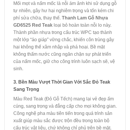
Mối mọt và nấm mốc là nỗi ám ảnh khi sử dụng gỗ
tự nhiên, gây hư hại nghiêm trọng và tốn kém chi
phí sửa chữa, thay thế.
Thanh Lam Gỗ Nhựa
GD6525 Red Teak
loại bỏ hoàn toàn nỗi lo này.
Thành phần nhựa trong cấu trúc WPC tạo thành
một lớp “áo giáp” vững chắc, khiến côn trùng gây
hại không thể xâm nhập và phá hoại. Bề mặt
không thấm nước cũng ngăn chặn sự phát triển
của nấm mốc, giữ cho công trình luôn sạch sẽ, vệ
sinh.
3. Bền Màu Vượt Thời Gian Với Sắc Đỏ Teak
Sang Trọng
Màu Red Teak (Đỏ Gỗ Tếch) mang lại vẻ đẹp ấm
cúng, sang trọng và đẳng cấp cho mọi không gian.
Công nghệ pha màu tiên tiến trong quá trình sản
xuất giúp màu sắc được trộn đều trong toàn bộ
cấu trúc vật liệu, chứ không chỉ phủ trên bề mặt.