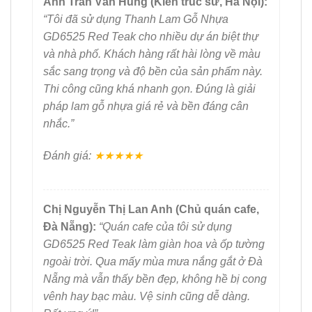
Anh Trần Văn Hùng (Kiến trúc sư, Hà Nội):
“Tôi đã sử dụng Thanh Lam Gỗ Nhựa
GD6525 Red Teak cho nhiều dự án biệt thự
và nhà phố. Khách hàng rất hài lòng về màu
sắc sang trọng và độ bền của sản phẩm này.
Thi công cũng khá nhanh gọn. Đúng là giải
pháp lam gỗ nhựa giá rẻ và bền đáng cân
nhắc.”
Đánh giá:
★★★★★
Chị Nguyễn Thị Lan Anh (Chủ quán cafe,
Đà Nẵng):
“Quán cafe của tôi sử dụng
GD6525 Red Teak làm giàn hoa và ốp tường
ngoài trời. Qua mấy mùa mưa nắng gắt ở Đà
Nẵng mà vẫn thấy bền đẹp, không hề bị cong
vênh hay bạc màu. Vệ sinh cũng dễ dàng.