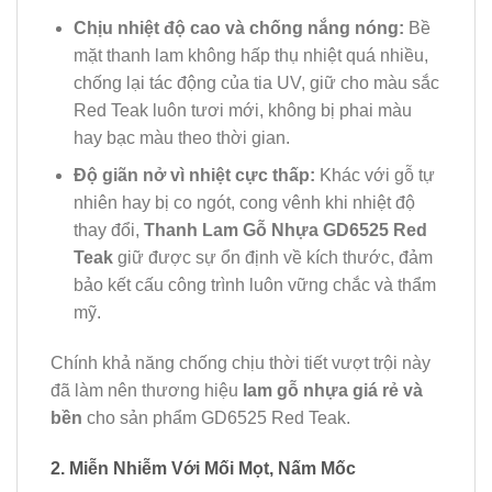
Chịu nhiệt độ cao và chống nắng nóng:
Bề
mặt thanh lam không hấp thụ nhiệt quá nhiều,
chống lại tác động của tia UV, giữ cho màu sắc
Red Teak luôn tươi mới, không bị phai màu
hay bạc màu theo thời gian.
Độ giãn nở vì nhiệt cực thấp:
Khác với gỗ tự
nhiên hay bị co ngót, cong vênh khi nhiệt độ
thay đổi,
Thanh Lam Gỗ Nhựa GD6525 Red
Teak
giữ được sự ổn định về kích thước, đảm
bảo kết cấu công trình luôn vững chắc và thẩm
mỹ.
Chính khả năng chống chịu thời tiết vượt trội này
đã làm nên thương hiệu
lam gỗ nhựa giá rẻ và
bền
cho sản phẩm GD6525 Red Teak.
2. Miễn Nhiễm Với Mối Mọt, Nấm Mốc