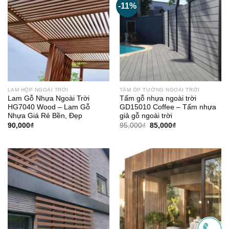
-11%
LAM HỘP NGOÀI TRỜI
TẤM ỐP TƯỜNG NGOÀI TRỜI
Lam Gỗ Nhựa Ngoài Trời
Tấm gỗ nhựa ngoài trời
HG7040 Wood – Lam Gỗ
GD15010 Coffee – Tấm nhựa
Nhựa Giá Rẻ Bền, Đẹp
giả gỗ ngoài trời
Giá
Giá
90,000
₫
95,000
₫
85,000
₫
gốc
hiện
là:
tại
95,000₫.
là:
85,000₫.