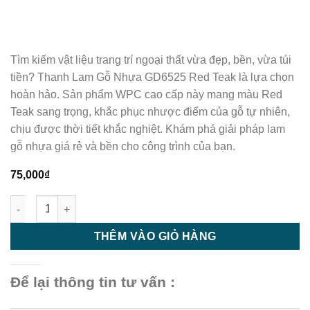
Tìm kiếm vật liệu trang trí ngoại thất vừa đẹp, bền, vừa túi
tiền? Thanh Lam Gỗ Nhựa GD6525 Red Teak là lựa chọn
hoàn hảo. Sản phẩm WPC cao cấp này mang màu Red
Teak sang trọng, khắc phục nhược điểm của gỗ tự nhiên,
chịu được thời tiết khắc nghiệt. Khám phá giải pháp lam
gỗ nhựa giá rẻ và bền cho công trình của bạn.
75,000
₫
Thanh Lam Gỗ Nhựa GD6525 Red Teak - Lam Gỗ Nhựa Giá Rẻ V
THÊM VÀO GIỎ HÀNG
Để lại thông tin tư vấn :