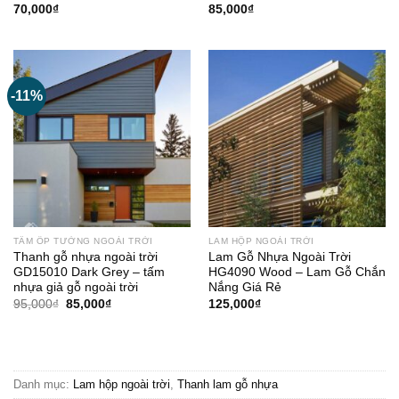
70,000
₫
85,000
₫
-11%
TẤM ỐP TƯỜNG NGOÀI TRỜI
LAM HỘP NGOÀI TRỜI
Thanh gỗ nhựa ngoài trời
Lam Gỗ Nhựa Ngoài Trời
GD15010 Dark Grey – tấm
HG4090 Wood – Lam Gỗ Chắn
nhựa giả gỗ ngoài trời
Nắng Giá Rẻ
Giá
Giá
95,000
₫
85,000
₫
125,000
₫
gốc
hiện
là:
tại
95,000₫.
là:
85,000₫.
Danh mục:
Lam hộp ngoài trời
,
Thanh lam gỗ nhựa