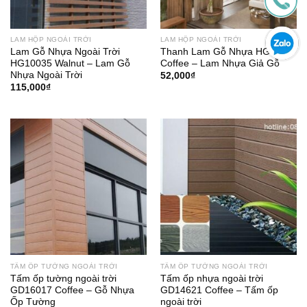
LAM HỘP NGOÀI TRỜI
LAM HỘP NGOÀI TRỜI
Lam Gỗ Nhựa Ngoài Trời
Thanh Lam Gỗ Nhựa HG5540
HG10035 Walnut – Lam Gỗ
Coffee – Lam Nhựa Giả Gỗ
Nhựa Ngoài Trời
52,000
₫
115,000
₫
TẤM ỐP TƯỜNG NGOÀI TRỜI
TẤM ỐP TƯỜNG NGOÀI TRỜI
Tấm ốp tường ngoài trời
Tấm ốp nhựa ngoài trời
GD16017 Coffee – Gỗ Nhựa
GD14621 Coffee – Tấm ốp
Ốp Tường
ngoài trời