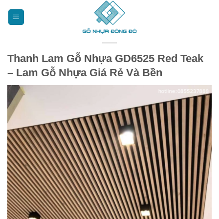
Bỏ
qua
nội
dung
Thanh Lam Gỗ Nhựa GD6525 Red Teak
– Lam Gỗ Nhựa Giá Rẻ Và Bền