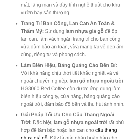
mát, lãng mạn và đầy tính nghệ thuật cho khu
vườn hay sân thượng.
Trang Trí Ban Công, Lan Can An Toàn &
Thẩm Mỹ:
Sử dụng
lam nhựa giả gỗ
để ốp
lan can, làm vách ngăn trang trí cho ban công,
vừa đảm bảo an toàn, vừa mang lại vẻ đẹp ấm
cúng, riêng tư và phong cách.
Làm Biển Hiệu, Bảng Quảng Cáo Bền Bỉ:
Với khả năng chịu thời tiết khắc nghiệt và vẻ
ngoài chuyên nghiệp,
lam gỗ nhựa ngoài trời
HG3060 Red Coffee còn được ứng dụng làm
biển hiệu công ty, cửa hàng, bảng quảng cáo
ngoài trời, đảm bảo độ bền và thu hút ánh nhìn.
Giải Pháp Tối Ưu Cho Cầu Thang Ngoài
Trời:
Đặc biệt,
lam gỗ nhựa ngoài trời
rất phù
hợp để làm bậc hoặc lan can cho
cầu thang
nhựa giả gỗ
. Đây là giải pháp hoàn hảo cho