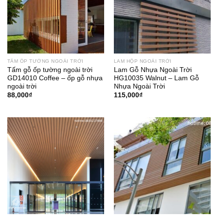
TẤM ỐP TƯỜNG NGOÀI TRỜI
LAM HỘP NGOÀI TRỜI
Tấm gỗ ốp tường ngoài trời
Lam Gỗ Nhựa Ngoài Trời
GD14010 Coffee – ốp gỗ nhựa
HG10035 Walnut – Lam Gỗ
ngoài trời
Nhựa Ngoài Trời
88,000
₫
115,000
₫