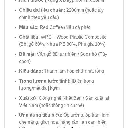
Kích thước (Rộng x Dày):
60mm x 30mm
Chiều dài tiêu chuẩn:
2200mm (hoặc tùy
chỉnh theo yêu cầu)
Màu sắc:
Red Coffee (Nâu cà phê)
Chất liệu:
WPC – Wood Plastic Composite
(Bột gỗ 60%, Nhựa PE 30%, Phụ gia 10%)
Bề mặt:
Vân gỗ 3D tự nhiên / Sọc nhỏ (Tùy
chọn)
Kiểu dáng:
Thanh lam hộp chữ nhật rỗng
Trọng lượng (ước tính):
[Điền trọng
lượng/mét dài] kg/m
Xuất xứ:
Công nghệ Nhật Bản / Sản xuất tại
Việt Nam (hoặc thông tin cụ thể)
Ứng dụng tiêu biểu:
Ốp tường, ốp trần, lam
che nắng, giàn hoa, hàng rào, lan can, biển