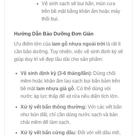
Vệ sinh sạch sẽ bụi bẩn, mùn cưa
trên bề mặt bằng khăn ẩm hoặc máy
thổi bụi.
Hướng Dẫn Bảo Dưỡng Đơn Giản
Ưu điểm lớn của
lam gỗ nhựa ngoài trời
là rất ít
cần bảo dưỡng. Tuy nhiên, việc vệ sinh định kỳ sẽ
giúp duy trì vẻ đẹp lâu dài cho sản phẩm:
Vệ sinh định kỳ (3-6 tháng/lần):
Dùng chổi
mềm hoặc khăn ẩm lau sạch bụi bẩn bám trên
bề mặt
lam nhựa giả gỗ
. Có thể dùng vòi
nước áp lực thấp để xịt rửa nếu diện tích lớn.
Xử lý vết bẩn thông thường:
Với các vết bẩn
như bùn đất, chỉ cần dùng nước sạch và bàn
chải mềm để làm sạch.
Xử lý vết bẩn cứng đầu:
Đối với vết dầu mỡ,