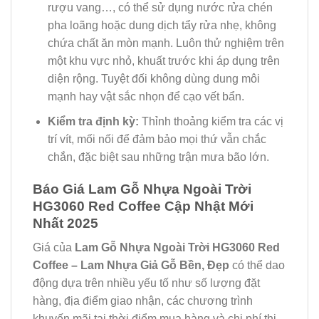
rượu vang…, có thể sử dụng nước rửa chén
pha loãng hoặc dung dịch tẩy rửa nhẹ, không
chứa chất ăn mòn mạnh. Luôn thử nghiệm trên
một khu vực nhỏ, khuất trước khi áp dụng trên
diện rộng. Tuyệt đối không dùng dung môi
mạnh hay vật sắc nhọn để cạo vết bẩn.
Kiểm tra định kỳ:
Thỉnh thoảng kiểm tra các vị
trí vít, mối nối để đảm bảo mọi thứ vẫn chắc
chắn, đặc biệt sau những trận mưa bão lớn.
Báo Giá Lam Gỗ Nhựa Ngoài Trời
HG3060 Red Coffee Cập Nhật Mới
Nhất 2025
Giá của
Lam Gỗ Nhựa Ngoài Trời HG3060 Red
Coffee – Lam Nhựa Giả Gỗ Bền, Đẹp
có thể dao
động dựa trên nhiều yếu tố như số lượng đặt
hàng, địa điểm giao nhận, các chương trình
khuyến mãi tại thời điểm mua hàng và chi phí thi