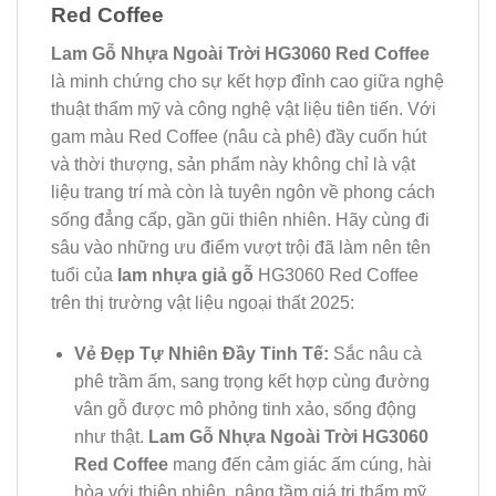
Red Coffee
Lam Gỗ Nhựa Ngoài Trời HG3060 Red Coffee
là minh chứng cho sự kết hợp đỉnh cao giữa nghệ
thuật thẩm mỹ và công nghệ vật liệu tiên tiến. Với
gam màu Red Coffee (nâu cà phê) đầy cuốn hút
và thời thượng, sản phẩm này không chỉ là vật
liệu trang trí mà còn là tuyên ngôn về phong cách
sống đẳng cấp, gần gũi thiên nhiên. Hãy cùng đi
sâu vào những ưu điểm vượt trội đã làm nên tên
tuổi của
lam nhựa giả gỗ
HG3060 Red Coffee
trên thị trường vật liệu ngoại thất 2025:
Vẻ Đẹp Tự Nhiên Đầy Tinh Tế:
Sắc nâu cà
phê trầm ấm, sang trọng kết hợp cùng đường
vân gỗ được mô phỏng tinh xảo, sống động
như thật.
Lam Gỗ Nhựa Ngoài Trời HG3060
Red Coffee
mang đến cảm giác ấm cúng, hài
hòa với thiên nhiên, nâng tầm giá trị thẩm mỹ