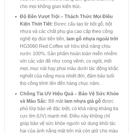
cho mọi không gian kiến trúc.
Độ Bền Vượt Trội – Thách Thức Mọi Điều
Kiện Thời Tiết:
Được cấu tạo từ bột gỗ, bột
nhựa và các chất phụ gia cao cấp theo công
nghệ ép đùn tiên tiến,
lam gỗ nhựa ngoài trời
HG3060 Red Coffee sở hữu khả năng chịu
nước 100%. Sản phẩm hoàn toàn miễn nhiễm
với các vấn đề như cong vênh, co ngót, mối
mọt, mục nát hay phai màu dưới tác động khắc
nghiệt của nắng mưa nhiệt đới, đảm bảo tuổi
thọ công trình lên đến hàng chục năm.
Chống Tia UV Hiệu Quả – Bảo Vệ Sức Khỏe
và Màu Sắc:
Bề mặt
lam nhựa giả gỗ
được
phủ lớp bảo vệ đặc biệt, có khả năng kháng tia
cực tím (UV) mạnh mẽ. Điều này không chỉ
giúp bảo vệ sức khỏe người sử dụng khỏi tác
hại của ánh nắng mặt trời mà còn giữ cho màu