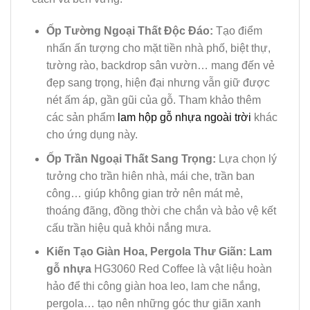
Ốp Tường Ngoại Thất Độc Đáo:
Tạo điểm
nhấn ấn tượng cho mặt tiền nhà phố, biệt thự,
tường rào, backdrop sân vườn… mang đến vẻ
đẹp sang trọng, hiện đại nhưng vẫn giữ được
nét ấm áp, gần gũi của gỗ. Tham khảo thêm
các sản phẩm
lam hộp gỗ nhựa ngoài trời
khác
cho ứng dụng này.
Ốp Trần Ngoại Thất Sang Trọng:
Lựa chọn lý
tưởng cho trần hiên nhà, mái che, trần ban
công… giúp không gian trở nên mát mẻ,
thoáng đãng, đồng thời che chắn và bảo vệ kết
cấu trần hiệu quả khỏi nắng mưa.
Kiến Tạo Giàn Hoa, Pergola Thư Giãn:
Lam
gỗ nhựa
HG3060 Red Coffee là vật liệu hoàn
hảo để thi công giàn hoa leo, lam che nắng,
pergola… tạo nên những góc thư giãn xanh