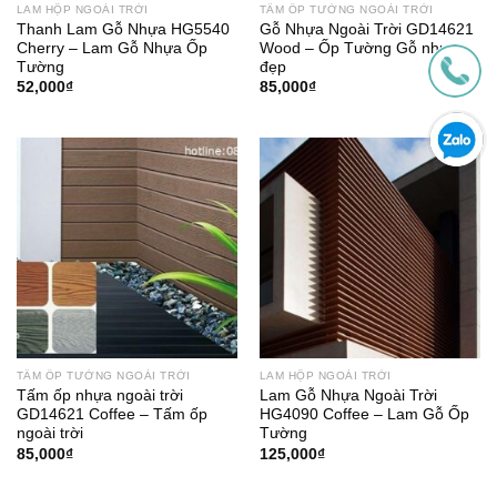
LAM HỘP NGOÀI TRỜI
TẤM ỐP TƯỜNG NGOÀI TRỜI
Thanh Lam Gỗ Nhựa HG5540
Gỗ Nhựa Ngoài Trời GD14621
Cherry – Lam Gỗ Nhựa Ốp
Wood – Ốp Tường Gỗ nhựa
Tường
đẹp
52,000
₫
85,000
₫
TẤM ỐP TƯỜNG NGOÀI TRỜI
LAM HỘP NGOÀI TRỜI
Tấm ốp nhựa ngoài trời
Lam Gỗ Nhựa Ngoài Trời
GD14621 Coffee – Tấm ốp
HG4090 Coffee – Lam Gỗ Ốp
ngoài trời
Tường
85,000
₫
125,000
₫