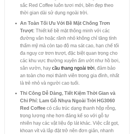
sắc Red Coffee luôn tươi mới, bền đẹp theo
thời gian dài sử dụng ngoài trời.
An Toàn Tối Ưu Với Bề Mặt Chống Trơn
Trượt:
Thiết kế bề mặt thông minh với các
đường vân hoặc rãnh nhỏ không chỉ tăng tính
thẩm mỹ mà còn tạo độ ma sát cao, hạn chế tối
đa nguy cơ trơn trượt, đặc biệt quan trọng cho
các khu vực thường xuyên ẩm ướt như hồ bơi,
sân vườn, hay
cầu thang ngoài trời
, đảm bảo
an toàn cho mọi thành viên trong gia đình, nhất
là trẻ nhỏ và người cao tuổi.
Thi Công Dễ Dàng, Tiết Kiệm Thời Gian và
Chi Phí:
Lam Gỗ Nhựa Ngoài Trời HG3060
Red Coffee
có cấu trúc dạng thanh hộp rỗng,
trọng lượng nhẹ hơn đáng kể so với gỗ tự
nhiên hay các vật liệu ốp lát khác. Việc cắt gọt,
khoan vít và lắp đặt trở nên đơn giản, nhanh