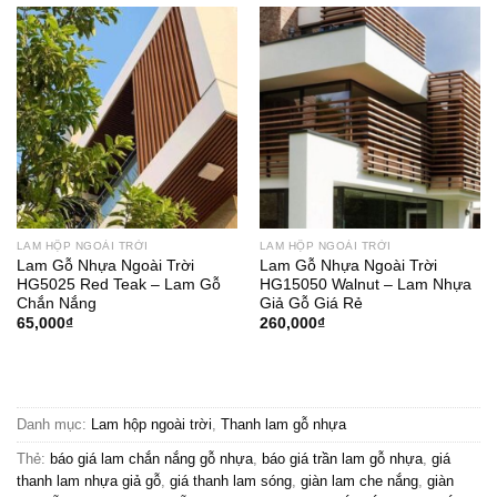
LAM HỘP NGOÀI TRỜI
LAM HỘP NGOÀI TRỜI
Lam Gỗ Nhựa Ngoài Trời
Lam Gỗ Nhựa Ngoài Trời
HG5025 Red Teak – Lam Gỗ
HG15050 Walnut – Lam Nhựa
Chắn Nắng
Giả Gỗ Giá Rẻ
65,000
₫
260,000
₫
Danh mục:
Lam hộp ngoài trời
,
Thanh lam gỗ nhựa
Thẻ:
báo giá lam chắn nắng gỗ nhựa
,
báo giá trần lam gỗ nhựa
,
giá
thanh lam nhựa giả gỗ
,
giá thanh lam sóng
,
giàn lam che nắng
,
giàn