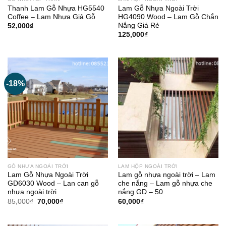
Thanh Lam Gỗ Nhựa HG5540
Lam Gỗ Nhựa Ngoài Trời
Coffee – Lam Nhựa Giả Gỗ
HG4090 Wood – Lam Gỗ Chắn
Nắng Giá Rẻ
52,000
₫
125,000
₫
-18%
GỖ NHỰA NGOÀI TRỜI
LAM HỘP NGOÀI TRỜI
Lam Gỗ Nhựa Ngoài Trời
Lam gỗ nhựa ngoài trời – Lam
GD6030 Wood – Lan can gỗ
che nắng – Lam gỗ nhựa che
nhựa ngoài trời
nắng GD – 50
Giá
Giá
85,000
₫
70,000
₫
60,000
₫
gốc
hiện
là:
tại
85,000₫.
là: