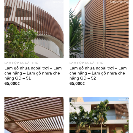
70,000₫.
LAM HỘP NGOÀI TRỜI
LAM HỘP NGOÀI TRỜI
Lam gỗ nhựa ngoài trời – Lam
Lam gỗ nhựa ngoài trời – Lam
che nắng – Lam gỗ nhựa che
che nắng – Lam gỗ nhựa che
nắng GD – 51
nắng GD – 52
65,000
₫
65,000
₫