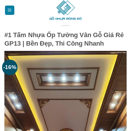
Bỏ
qua
nội
dung
#1 Tấm Nhựa Ốp Tường Vân Gỗ Giá Rẻ
GP13 | Bền Đẹp, Thi Công Nhanh
-16%