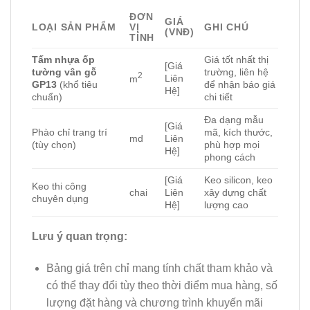
ĐƠN
GIÁ
LOẠI SẢN PHẨM
VỊ
GHI CHÚ
(VNĐ)
TÍNH
Tấm nhựa ốp
Giá tốt nhất thị
[Giá
tường vân gỗ
trường, liên hệ
2
Liên
m
GP13
(khổ tiêu
để nhận báo giá
Hệ]
chuẩn)
chi tiết
Đa dạng mẫu
[Giá
Phào chỉ trang trí
mã, kích thước,
md
Liên
(tùy chọn)
phù hợp mọi
Hệ]
phong cách
[Giá
Keo silicon, keo
Keo thi công
chai
Liên
xây dựng chất
chuyên dụng
Hệ]
lượng cao
Lưu ý quan trọng:
Bảng giá trên chỉ mang tính chất tham khảo và
có thể thay đổi tùy theo thời điểm mua hàng, số
lượng đặt hàng và chương trình khuyến mãi