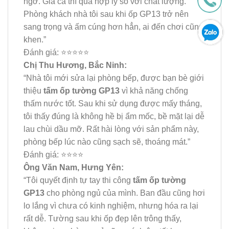
ngờ. Giá cả thì quá hợp lý so với chất lượng.
Phòng khách nhà tôi sau khi ốp GP13 trở nên
sang trọng và ấm cúng hơn hẳn, ai đến chơi cũng
khen.”
Đánh giá: ⭐⭐⭐⭐⭐
Chị Thu Hương, Bắc Ninh:
“Nhà tôi mới sửa lại phòng bếp, được bạn bè giới
thiệu
tấm ốp tường GP13
vì khả năng chống
thấm nước tốt. Sau khi sử dụng được mấy tháng,
tôi thấy đúng là không hề bị ẩm mốc, bề mặt lại dễ
lau chùi dầu mỡ. Rất hài lòng với sản phẩm này,
phòng bếp lúc nào cũng sạch sẽ, thoáng mát.”
Đánh giá: ⭐⭐⭐⭐
Ông Văn Nam, Hưng Yên:
“Tôi quyết định tự tay thi công
tấm ốp tường
GP13
cho phòng ngủ của mình. Ban đầu cũng hơi
lo lắng vì chưa có kinh nghiệm, nhưng hóa ra lại
rất dễ. Tường sau khi ốp đẹp lên trông thấy,