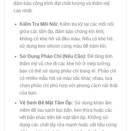
đảm bảo công trình đạt chất lượng và thẩm mỹ
cao nhất:
Kiểm Tra Mối Nối:
Kiểm tra kỹ lại các mối nối
giữa các tấm ốp, đảm bảo chúng kín khít,
không có khe hở và đều màu. Nếu có khe hở,
sử dụng keo silicon cùng màu để trám kín.
Sử Dụng Phào Chỉ (Nếu Cần):
Để tăng tính
thẩm mỹ và che đi các khe hở ở mép tường,
bạn có thể sử dụng phào chỉ trang trí. Phào chỉ
có nhiều mẫu mã và màu sắc khác nhau, lựa
chọn phào chỉ phù hợp với phong cách nội thất
của bạn.
Vệ Sinh Bề Mặt Tấm Ốp:
Sử dụng khăn ẩm
mềm để lau sạch bụi bẩn, keo thừa hoặc các
vết bẩn khác trên bề mặt tấm ốp. Không sử
dụng các chất tẩy rửa mạnh hoặc vật liệu cứng