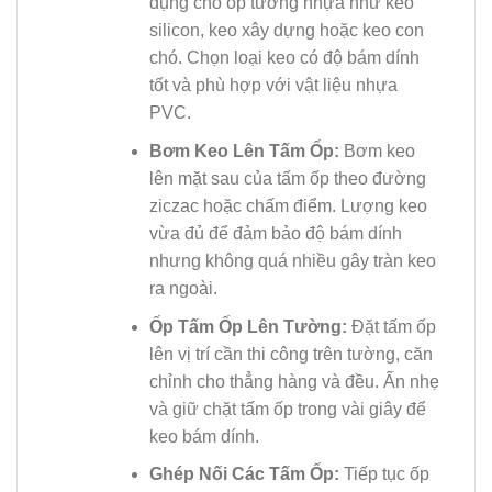
dụng cho ốp tường nhựa như keo
silicon, keo xây dựng hoặc keo con
chó. Chọn loại keo có độ bám dính
tốt và phù hợp với vật liệu nhựa
PVC.
Bơm Keo Lên Tấm Ốp:
Bơm keo
lên mặt sau của tấm ốp theo đường
ziczac hoặc chấm điểm. Lượng keo
vừa đủ để đảm bảo độ bám dính
nhưng không quá nhiều gây tràn keo
ra ngoài.
Ốp Tấm Ốp Lên Tường:
Đặt tấm ốp
lên vị trí cần thi công trên tường, căn
chỉnh cho thẳng hàng và đều. Ấn nhẹ
và giữ chặt tấm ốp trong vài giây để
keo bám dính.
Ghép Nối Các Tấm Ốp:
Tiếp tục ốp