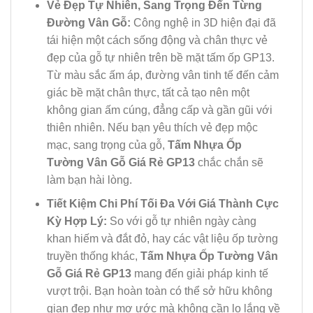
Vẻ Đẹp Tự Nhiên, Sang Trọng Đến Từng
Đường Vân Gỗ:
Công nghệ in 3D hiện đại đã
tái hiện một cách sống động và chân thực vẻ
đẹp của gỗ tự nhiên trên bề mặt tấm ốp GP13.
Từ màu sắc ấm áp, đường vân tinh tế đến cảm
giác bề mặt chân thực, tất cả tạo nên một
không gian ấm cúng, đẳng cấp và gần gũi với
thiên nhiên. Nếu bạn yêu thích vẻ đẹp mộc
mạc, sang trọng của gỗ,
Tấm Nhựa Ốp
Tường Vân Gỗ Giá Rẻ GP13
chắc chắn sẽ
làm bạn hài lòng.
Tiết Kiệm Chi Phí Tối Đa Với Giá Thành Cực
Kỳ Hợp Lý:
So với gỗ tự nhiên ngày càng
khan hiếm và đắt đỏ, hay các vật liệu ốp tường
truyền thống khác,
Tấm Nhựa Ốp Tường Vân
Gỗ Giá Rẻ GP13
mang đến giải pháp kinh tế
vượt trội. Bạn hoàn toàn có thể sở hữu không
gian đẹp như mơ ước mà không cần lo lắng về