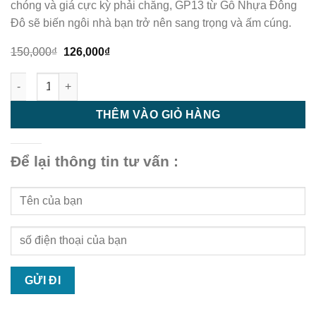
chóng và giá cực kỳ phải chăng, GP13 từ Gỗ Nhựa Đông
Đô sẽ biến ngôi nhà bạn trở nên sang trọng và ấm cúng.
Giá
Giá
150,000
₫
126,000
₫
gốc
hiện
là:
tại
#1 Tấm Nhựa Ốp Tường Vân Gỗ Giá Rẻ GP13 | Bền Đẹp, Thi C
150,000₫.
là:
126,000₫.
THÊM VÀO GIỎ HÀNG
Để lại thông tin tư vấn :