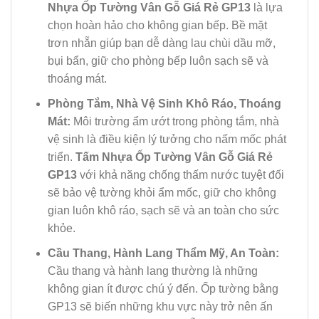
Nhựa Ốp Tường Vân Gỗ Giá Rẻ GP13
là lựa
chọn hoàn hảo cho không gian bếp. Bề mặt
trơn nhẵn giúp bạn dễ dàng lau chùi dầu mỡ,
bụi bẩn, giữ cho phòng bếp luôn sạch sẽ và
thoáng mát.
Phòng Tắm, Nhà Vệ Sinh Khô Ráo, Thoáng
Mát:
Môi trường ẩm ướt trong phòng tắm, nhà
vệ sinh là điều kiện lý tưởng cho nấm mốc phát
triển.
Tấm Nhựa Ốp Tường Vân Gỗ Giá Rẻ
GP13
với khả năng chống thấm nước tuyệt đối
sẽ bảo vệ tường khỏi ẩm mốc, giữ cho không
gian luôn khô ráo, sạch sẽ và an toàn cho sức
khỏe.
Cầu Thang, Hành Lang Thẩm Mỹ, An Toàn:
Cầu thang và hành lang thường là những
không gian ít được chú ý đến. Ốp tường bằng
GP13 sẽ biến những khu vực này trở nên ấn