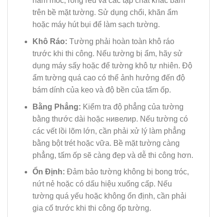
nấm mốc, rong rêu và các tạp chất khác bám
trên bề mặt tường. Sử dụng chổi, khăn ẩm
hoặc máy hút bụi để làm sạch tường.
Khô Ráo:
Tường phải hoàn toàn khô ráo
trước khi thi công. Nếu tường bị ẩm, hãy sử
dụng máy sấy hoặc để tường khô tự nhiên. Độ
ẩm tường quá cao có thể ảnh hưởng đến độ
bám dính của keo và độ bền của tấm ốp.
Bằng Phẳng:
Kiểm tra độ phẳng của tường
bằng thước dài hoặc нивелир. Nếu tường có
các vết lồi lõm lớn, cần phải xử lý làm phẳng
bằng bột trét hoặc vữa. Bề mặt tường càng
phẳng, tấm ốp sẽ càng đẹp và dễ thi công hơn.
Ổn Định:
Đảm bảo tường không bị bong tróc,
nứt nẻ hoặc có dấu hiệu xuống cấp. Nếu
tường quá yếu hoặc không ổn định, cần phải
gia cố trước khi thi công ốp tường.