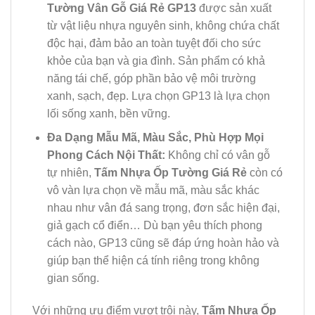
Tường Vân Gỗ Giá Rẻ GP13
được sản xuất
từ vật liệu nhựa nguyên sinh, không chứa chất
độc hại, đảm bảo an toàn tuyệt đối cho sức
khỏe của bạn và gia đình. Sản phẩm có khả
năng tái chế, góp phần bảo vệ môi trường
xanh, sạch, đẹp. Lựa chọn GP13 là lựa chọn
lối sống xanh, bền vững.
Đa Dạng Mẫu Mã, Màu Sắc, Phù Hợp Mọi
Phong Cách Nội Thất:
Không chỉ có vân gỗ
tự nhiên,
Tấm Nhựa Ốp Tường Giá Rẻ
còn có
vô vàn lựa chọn về mẫu mã, màu sắc khác
nhau như vân đá sang trọng, đơn sắc hiện đại,
giả gạch cổ điển… Dù bạn yêu thích phong
cách nào, GP13 cũng sẽ đáp ứng hoàn hảo và
giúp bạn thể hiện cá tính riêng trong không
gian sống.
Với những ưu điểm vượt trội này,
Tấm Nhựa Ốp