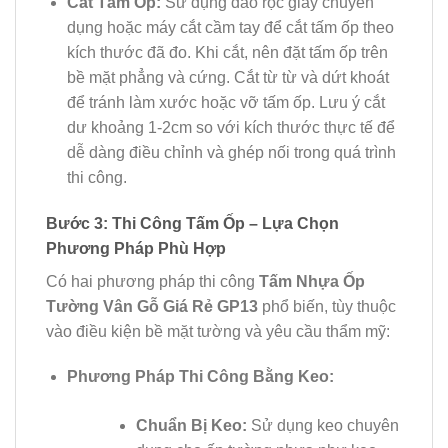
Cắt Tấm Ốp:
Sử dụng dao rọc giấy chuyên
dụng hoặc máy cắt cầm tay để cắt tấm ốp theo
kích thước đã đo. Khi cắt, nên đặt tấm ốp trên
bề mặt phẳng và cứng. Cắt từ từ và dứt khoát
để tránh làm xước hoặc vỡ tấm ốp. Lưu ý cắt
dư khoảng 1-2cm so với kích thước thực tế để
dễ dàng điều chỉnh và ghép nối trong quá trình
thi công.
Bước 3: Thi Công Tấm Ốp – Lựa Chọn
Phương Pháp Phù Hợp
Có hai phương pháp thi công
Tấm Nhựa Ốp
Tường Vân Gỗ Giá Rẻ GP13
phổ biến, tùy thuộc
vào điều kiện bề mặt tường và yêu cầu thẩm mỹ:
Phương Pháp Thi Công Bằng Keo:
Chuẩn Bị Keo:
Sử dụng keo chuyên