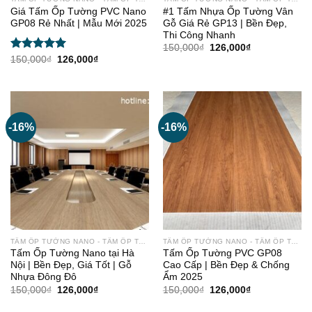
Giá Tấm Ốp Tường PVC Nano
#1 Tấm Nhựa Ốp Tường Vân
GP08 Rẻ Nhất | Mẫu Mới 2025
Gỗ Giá Rẻ GP13 | Bền Đẹp,
Thi Công Nhanh
Giá
Giá
150,000
₫
126,000
₫
gốc
hiện
Được xếp
Giá
Giá
150,000
₫
126,000
₫
là:
tại
gốc
hiện
hạng
5.00
150,000₫.
là:
là:
tại
5 sao
126,000₫.
150,000₫.
là:
126,000₫.
-16%
-16%
TẤM ỐP TƯỜNG NANO - TẤM ỐP TRẦN
TẤM ỐP TƯỜNG NANO - TẤM ỐP TRẦN
Tấm Ốp Tường Nano tại Hà
Tấm Ốp Tường PVC GP08
Nội | Bền Đẹp, Giá Tốt | Gỗ
Cao Cấp | Bền Đẹp & Chống
Nhựa Đông Đô
Ẩm 2025
Giá
Giá
Giá
Giá
150,000
₫
126,000
₫
150,000
₫
126,000
₫
gốc
hiện
gốc
hiện
là:
tại
là:
tại