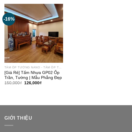
150,000₫.
là:
150,000₫.
là:
126,000₫.
126,000₫.
-16%
TẤM ỐP TƯỜNG NANO - TẤM ỐP TRẦN
[Giá Rẻ] Tấm Nhựa GP02 Ốp
Trần, Tường | Mẫu Phẳng Đẹp
Giá
Giá
150,000
₫
126,000
₫
gốc
hiện
là:
tại
150,000₫.
là:
126,000₫.
GIỚI THIỆU