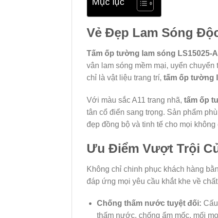
Mục lục
Vẻ Đẹp Lam Sóng Độc
Tấm ốp tường lam sóng LS15025-A
vân lam sóng mềm mại, uyển chuyển tạ
chỉ là vật liệu trang trí,
tấm ốp tường 
Với màu sắc A11 trang nhã,
tấm ốp t
tân cổ điển sang trọng. Sản phẩm p
đẹp đồng bộ và tinh tế cho mọi không 
Ưu Điểm Vượt Trội C
Không chỉ chinh phục khách hàng bằ
đáp ứng mọi yêu cầu khắt khe về chất
Chống thấm nước tuyệt đối:
Cấu 
thấm nước, chống ẩm mốc, mối mọt