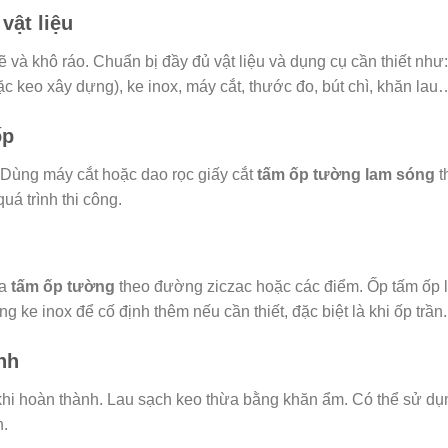
vật liệu
và khô ráo. Chuẩn bị đầy đủ vật liệu và dụng cụ cần thiết như
ặc keo xây dựng), ke inox, máy cắt, thước đo, bút chì, khăn lau
ốp
 Dùng máy cắt hoặc dao rọc giấy cắt
tấm ốp tường lam sóng
t
uá trình thi công.
ủa
tấm ốp tường
theo đường ziczac hoặc các điểm. Ốp tấm ốp l
g ke inox để cố định thêm nếu cần thiết, đặc biệt là khi ốp trần.
nh
khi hoàn thành. Lau sạch keo thừa bằng khăn ẩm. Có thể sử dụn
h.