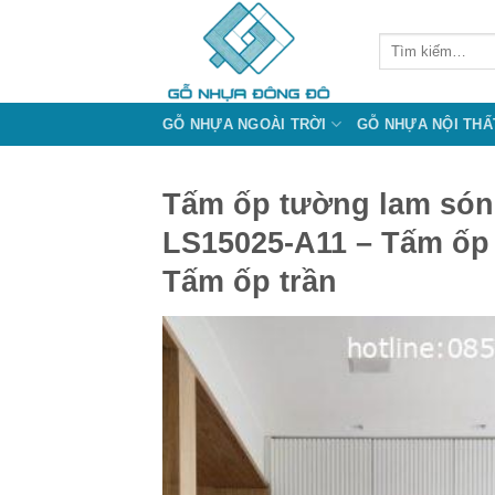
Bỏ
qua
Tìm
kiếm:
nội
dung
GỖ NHỰA NGOÀI TRỜI
GỖ NHỰA NỘI THẤ
Tấm ốp tường lam só
LS15025-A11 – Tấm ốp
Tấm ốp trần