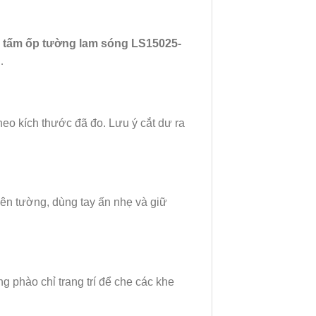
:
tấm ốp tường lam sóng LS15025-
…
heo kích thước đã đo. Lưu ý cắt dư ra
ên tường, dùng tay ấn nhẹ và giữ
g phào chỉ trang trí để che các khe