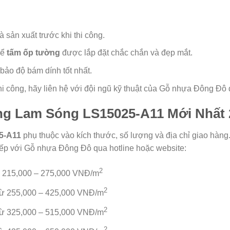
sản xuất trước khi thi công.
để
tấm ốp tường
được lắp đặt chắc chắn và đẹp mắt.
ảo độ bám dính tốt nhất.
hi công, hãy liên hệ với đội ngũ kỹ thuật của Gỗ nhựa Đông Đô 
g Lam Sóng LS15025-A11 Mới Nhất 
5-A11
phụ thuộc vào kích thước, số lượng và địa chỉ giao hàng. 
 tiếp với Gỗ nhựa Đông Đô qua hotline hoặc website:
2
 215,000 – 275,000 VNĐ/m
2
từ 255,000 – 425,000 VNĐ/m
2
từ 325,000 – 515,000 VNĐ/m
2