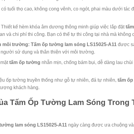
ó tuổi thọ cao, không cong vênh, co ngót, phai màu dưới tác độn
Thiết kế hèm khóa âm dương thông minh giúp việc lắp đặt
tấm
ian và chi phí thi công. Bạn có thể tự thi công tại nhà mà không
n môi trường:
Tấm ốp tường lam sóng LS15025-A11
được sả
 người sử dụng và thân thiện với môi trường.
 mặt
tấm ốp tường
nhẵn mịn, chống bám bụi, dễ dàng lau chùi
iệu ốp tường truyền thống như gỗ tự nhiên, đá tự nhiên,
tấm ốp
 tượng khách hàng.
a Tấm Ốp Tường Lam Sóng Trong Tr
 tường lam sóng LS15025-A11
ngày càng được ưa chuộng và ứ