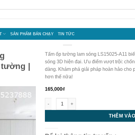
T
SẢN PHẨM BÁN CHẠY
TIN TỨC
ng
Tấm ốp tường lam sóng LS15025-A11 biến
sóng 3D hiện đại. Ưu điểm vượt trội: chố
 tường |
dàng. Khám phá giải pháp hoàn hảo cho 
hơn thế nữa!
165,000
₫
Tấm ốp tường lam sóng LS15025-A11 - Tấm 
THÊM VÀO