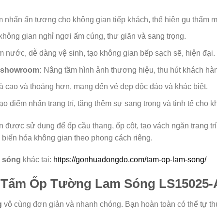
 nhấn ấn tượng cho không gian tiếp khách, thể hiện gu thẩm mỹ 
hông gian nghỉ ngơi ấm cúng, thư giãn và sang trọng.
nước, dễ dàng vệ sinh, tạo không gian bếp sạch sẽ, hiện đại.
 showroom:
Nâng tầm hình ảnh thương hiệu, thu hút khách hà
à cao và thoáng hơn, mang đến vẻ đẹp độc đáo và khác biệt.
o điểm nhấn trang trí, tăng thêm sự sang trọng và tinh tế cho k
 được sử dụng để ốp cầu thang, ốp cột, tạo vách ngăn trang t
à biến hóa không gian theo phong cách riêng.
m sóng
khác tại:
https://gonhuadongdo.com/tam-op-lam-song/
 Tấm Ốp Tường Lam Sóng LS15025-A
g
vô cùng đơn giản và nhanh chóng. Bạn hoàn toàn có thể tự thự