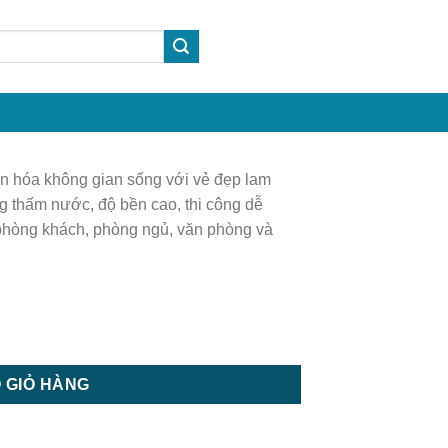
 hóa không gian sống với vẻ đẹp lam
ng thấm nước, độ bền cao, thi công dễ
phòng khách, phòng ngủ, văn phòng và
ốp tường | Tấm ốp trần số lượng
 GIỎ HÀNG