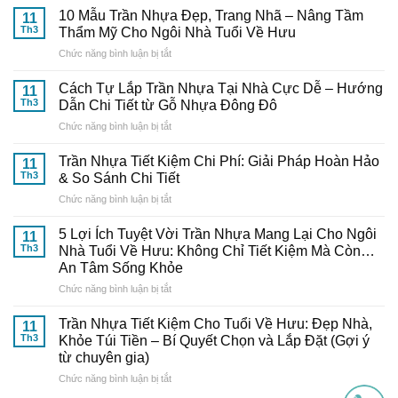
Mua
10 Mẫu Trần Nhựa Đẹp, Trang Nhã – Nâng Tầm
11
Và
Th3
Thẩm Mỹ Cho Ngôi Nhà Tuổi Về Hưu
Thi
ở
Chức năng bình luận bị tắt
Công
10
Trần
Mẫu
Nhựa
Cách Tự Lắp Trần Nhựa Tại Nhà Cực Dễ – Hướng
11
Trần
Thông
Th3
Dẫn Chi Tiết từ Gỗ Nhựa Đông Đô
Nhựa
Minh:
ở
Chức năng bình luận bị tắt
Đẹp,
Bí
Cách
Trang
Quyết
Tự
Nhã
Trần Nhựa Tiết Kiệm Chi Phí: Giải Pháp Hoàn Hảo
Từ
11
Lắp
–
Th3
& So Sánh Chi Tiết
Chuyên
Trần
Nâng
Gia
ở
Chức năng bình luận bị tắt
Nhựa
Tầm
Đến
Trần
Tại
Thẩm
Từ
Nhựa
Nhà
5 Lợi Ích Tuyệt Vời Trần Nhựa Mang Lại Cho Ngôi
Mỹ
11
Gỗ
Tiết
Cực
Th3
Nhà Tuổi Về Hưu: Không Chỉ Tiết Kiệm Mà Còn…
Cho
Nhựa
Kiệm
Dễ
Ngôi
An Tâm Sống Khỏe
Đông
Chi
–
Nhà
Đô
ở
Chức năng bình luận bị tắt
Phí:
Hướng
Tuổi
5
Giải
Dẫn
Về
Lợi
Pháp
Trần Nhựa Tiết Kiệm Cho Tuổi Về Hưu: Đẹp Nhà,
Chi
11
Hưu
Ích
Hoàn
Tiết
Th3
Khỏe Túi Tiền – Bí Quyết Chọn và Lắp Đặt (Gợi ý
Tuyệt
Hảo
từ
từ chuyên gia)
Vời
&
Gỗ
ở
Chức năng bình luận bị tắt
Trần
So
Nhựa
Trần
Nhựa
Sánh
Đông