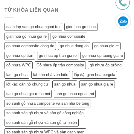
Nhựa
Mang
Chi
Đô
Tiết
Lại
Tiết
TỪ KHÓA LIÊN QUAN
Kiệm
Cho
Cho
Ngôi
Tuổi
Nhà
cach lap san go nhua ngoai troi
gian hoa go nhua
Về
Tuổi
Hưu:
Về
gian hoa go nhua gia re
go nhua composite
Đẹp
Hưu:
Nhà,
Không
go nhua composite dong do
go nhua dong do
go nhua gia re
Khỏe
Chỉ
Túi
Tiết
go nhua op tran
go nhua op tran gia re
go nhua op tuong gia re
Tiền
Kiệm
–
gỗ nhựa WPC
Gỗ nhựa ốp trần composite
gỗ nhựa ốp tường
Mà
Bí
Còn…
lam go nhua
lát sàn nhà ven biển
lắp đặt giàn hoa pergola
Quyết
An
Chọn
Tâm
lột xác căn hộ chung cư
san go nhua
san go nhua gia re
và
Sống
Lắp
Khỏe
san go nhua gia re ha noi
san go nhua ngoai troi
Đặt
(Gợi
so sánh gỗ nhựa composite và sàn nhà bê tông
ý
từ
so sánh sàn gỗ nhựa và sàn gỗ công nghiệp
chuyên
gia)
so sánh sàn gỗ nhựa và sàn gỗ tự nhiên
so sánh sàn gỗ nhựa WPC và sàn gạch men