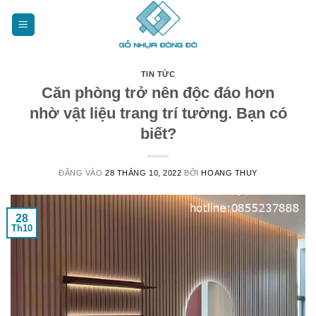
Bỏ
qua
nội
dung
TIN TỨC
Căn phòng trở nên độc đáo hơn
nhờ vật liệu trang trí tường. Bạn có
biết?
ĐĂNG VÀO
28 THÁNG 10, 2022
BỞI
HOANG THUY
28
Th10