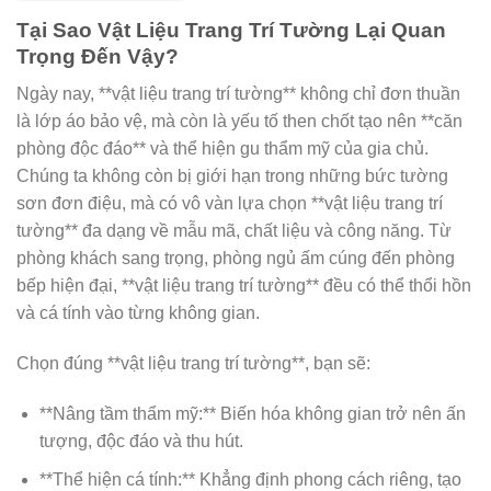
Tại Sao Vật Liệu Trang Trí Tường Lại Quan
Trọng Đến Vậy?
Ngày nay, **vật liệu trang trí tường** không chỉ đơn thuần
là lớp áo bảo vệ, mà còn là yếu tố then chốt tạo nên **căn
phòng độc đáo** và thể hiện gu thẩm mỹ của gia chủ.
Chúng ta không còn bị giới hạn trong những bức tường
sơn đơn điệu, mà có vô vàn lựa chọn **vật liệu trang trí
tường** đa dạng về mẫu mã, chất liệu và công năng. Từ
phòng khách sang trọng, phòng ngủ ấm cúng đến phòng
bếp hiện đại, **vật liệu trang trí tường** đều có thể thổi hồn
và cá tính vào từng không gian.
Chọn đúng **vật liệu trang trí tường**, bạn sẽ:
**Nâng tầm thẩm mỹ:** Biến hóa không gian trở nên ấn
tượng, độc đáo và thu hút.
**Thể hiện cá tính:** Khẳng định phong cách riêng, tạo