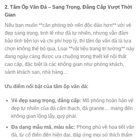
2. Tấm Ốp Vân Đá – Sang Trọng, Đẳng Cấp Vượt Thời
Gian
Nếu bạn muốn **căn phòng trở nên độc đáo hơn** với vẻ
đẹp sang trọng, tinh tế như đá tự nhiên, nhưng vẫn đảm
bảo tính tiện lợi và chi phí hợp lý, thì tấm ốp vân đá là lựa
chọn không thể bỏ qua. Loại **vật liệu trang trí tường** này
đang ngày càng được ưa chuộng trong thiết kế nội thất
cao cấp, đặc biệt là các không gian như phòng khách,
sảnh khách sạn, nhà hàng…
Ưu điểm nổi bật của tấm ốp vân đá:
Vẻ đẹp sang trọng, đẳng cấp:
Mô phỏng hoàn hảo vẻ
đẹp tự nhiên của đá cẩm thạch, đá granite… mang đến
không gian lộng lẫy, quý phái.
Đa dạng mẫu mã, màu sắc:
Phong phú về họa tiết vân
đá, từ cổ điển đến hiện đại, đáp ứng mọi sở thích thẩm