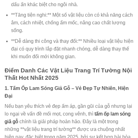
dấu ấn khác biệt cho ngôi nhà.
**Tăng tiện nghi:** Một số vật liệu còn có khả năng cách
âm, cách nhiệt, chống ẩm mốc, nâng cao chất lượng
sống.
**Dễ dàng thi công và thay đổi:** Nhiều loại vật liệu hiện
đại có quy trình lắp đặt nhanh chóng, dễ dàng thay thế
khi muốn đổi mới không gian.
Điểm Danh Các Vật Liệu Trang Trí Tường Nội
Thất Hot Nhất 2025
1. Tấm Ốp Lam Sóng Giả Gỗ – Vẻ Đẹp Tự Nhiên, Hiện
Đại
Nếu bạn yêu thích vẻ đẹp ấm áp, gần gũi của gỗ nhưng lại
lo ngại về vấn đề mối mọt, cong vênh, thì
tấm ốp lam sóng
giả gỗ
chính là giải pháp hoàn hảo. Đây là một trong
những **vật liệu trang trí tường** được ưa chuộng nhất
hiện nay, đặc biệt trong năm 2025, bởi sự kết hợp hài hòa