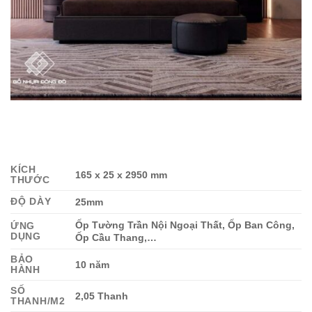
KÍCH
165 x 25 x 2950 mm
THƯỚC
ĐỘ DÀY
25mm
Ốp Tường Trần Nội Ngoại Thất, Ốp Ban Công,
ỨNG
DỤNG
Ốp Cầu Thang,…
BẢO
10 năm
HÀNH
SỐ
2,05 Thanh
THANH/M2