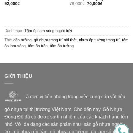
Giá
Giá
92,000
₫
78,000
₫
70,000
₫
gốc
hiện
là:
tại
78,000₫.
là:
70,000₫.
Danh mục:
Tấm ốp lam sóng ngoài trời
Thẻ:
dán tường
,
gỗ nhựa trang trí nội thất
,
nhựa ốp tường trang trí
,
tấm
ốp lam sóng
,
tấm ốp trần
,
tấm ốp tường
GIỚI THIỆU
Là đơn vị tiên phong trong việc cung cấp vật liệu
gỗ nhựa tại thị trường Việt Nam. Cho đến nay, Gỗ Nhựa
Đông Đô đã có được sự tín nhiệm của các khách hàng lớn
nhỏ. Với đa dạng các sản phẩm như: sàn gỗ nhựa ngoài
trời, gỗ nhựa ốp trần, gỗ nhựa ốp tường, ốp lam sóng