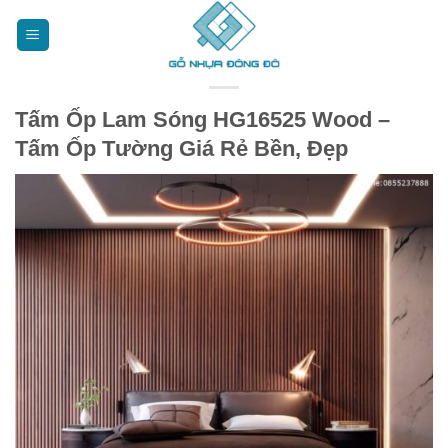
Bỏ
qua
nội
dung
Tấm Ốp Lam Sóng HG16525 Wood –
Tấm Ốp Tường Giá Rẻ Bền, Đẹp