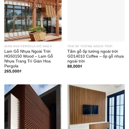
GIÀN HOA PERGOLA GỖ NHỰA
TẤM ỐP TƯỜNG NGOÀI TRỜI
Lam Gỗ Nhựa Ngoài Trời
Tấm gỗ ốp tường ngoài trời
HG50150 Wood – Lam Gỗ
GD14010 Coffee – ốp gỗ nhựa
Nhựa Trang Trí Giàn Hoa
ngoài trời
Pergola
88,000
₫
265,000
₫