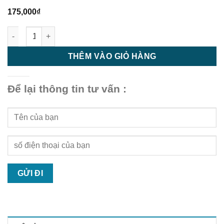
175,000
₫
Tấm Ốp Lam Sóng HG16525 Wood - Tấm Ốp Tường Giá Rẻ Bền,
THÊM VÀO GIỎ HÀNG
Để lại thông tin tư vấn :