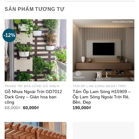
SẢN PHẨM TƯƠNG TỰ
-12%
TRANG TRÍ BAN CÔNG GỖ NHỰA
TẤM ỐP LAM SÓNG NGOÀI TRỜI
Gỗ Nhựa Ngoài Trời GD7012
Tấm Ốp Lam Sóng H15909 –
Dark Grey – Giàn hoa ban
Ốp Lam Sóng Ngoài Trời Rẻ,
công
Bền, Đẹp
Giá
Giá
68,000
₫
60,000
₫
190,000
₫
gốc
hiện
là:
tại
68,000₫.
là:
60,000₫.