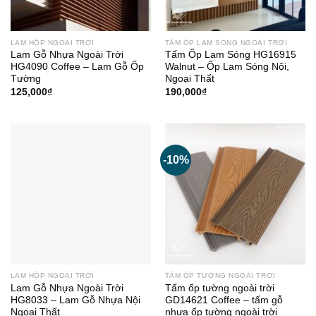
LAM HỘP NGOÀI TRỜI
TẤM ỐP LAM SÓNG NGOÀI TRỜI
Lam Gỗ Nhựa Ngoài Trời
Tấm Ốp Lam Sóng HG16915
HG4090 Coffee – Lam Gỗ Ốp
Walnut – Ốp Lam Sóng Nội,
Tường
Ngoại Thất
125,000
₫
190,000
₫
-10%
LAM HỘP NGOÀI TRỜI
TẤM ỐP TƯỜNG NGOÀI TRỜI
Lam Gỗ Nhựa Ngoài Trời
Tấm ốp tường ngoài trời
HG8033 – Lam Gỗ Nhựa Nội
GD14621 Coffee – tấm gỗ
Ngoại Thất
nhựa ốp tường ngoài trời