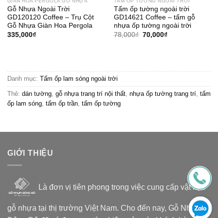
GIÀN HOA PERGOLA GỖ NHỰA
TẤM ỐP TƯỜNG NGOÀI TRỜI
Gỗ Nhựa Ngoài Trời
Tấm ốp tường ngoài trời
GD120120 Coffee – Trụ Cột
GD14621 Coffee – tấm gỗ
Gỗ Nhựa Giàn Hoa Pergola
nhựa ốp tường ngoài trời
Giá
Giá
335,000
₫
78,000
₫
70,000
₫
gốc
hiện
là:
tại
78,000₫.
là:
70,000₫.
Danh mục:
Tấm ốp lam sóng ngoài trời
Thẻ:
dán tường
,
gỗ nhựa trang trí nội thất
,
nhựa ốp tường trang trí
,
tấm
ốp lam sóng
,
tấm ốp trần
,
tấm ốp tường
GIỚI THIỆU
Là đơn vị tiên phong trong việc cung cấp vật liệu
gỗ nhựa tại thị trường Việt Nam. Cho đến nay, Gỗ Nhựa