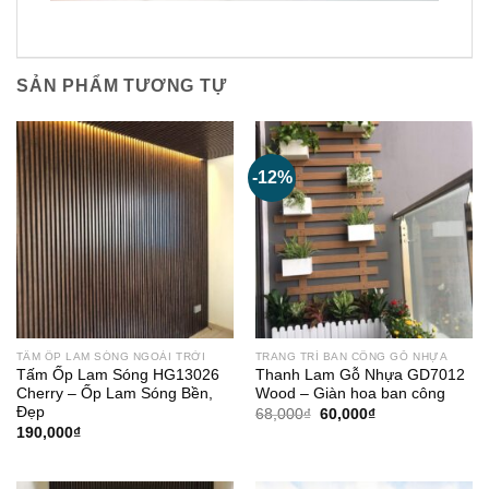
SẢN PHẨM TƯƠNG TỰ
-12%
TẤM ỐP LAM SÓNG NGOÀI TRỜI
TRANG TRÍ BAN CÔNG GỖ NHỰA
Tấm Ốp Lam Sóng HG13026
Thanh Lam Gỗ Nhựa GD7012
Cherry – Ốp Lam Sóng Bền,
Wood – Giàn hoa ban công
Đẹp
Giá
Giá
68,000
₫
60,000
₫
gốc
hiện
190,000
₫
là:
tại
68,000₫.
là:
60,000₫.