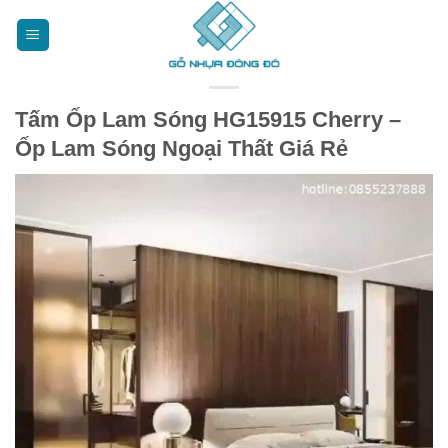
Bỏ
qua
nội
dung
Tấm Ốp Lam Sóng HG15915 Cherry –
Ốp Lam Sóng Ngoại Thất Giá Rẻ