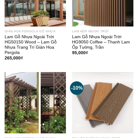
GIÀN HOA PERGOLA GỖ NHỰA
LAM HỘP NGOÀI TRỜI
Lam Gỗ Nhựa Ngoài Trời
Lam Gỗ Nhựa Ngoài Trời
HG50150 Wood – Lam Gỗ
HG9050 Coffee – Thanh Lam
Nhựa Trang Trí Giàn Hoa
Ốp Tường, Trần
Pergola
95,000
₫
265,000
₫
-10%