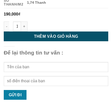
SỐ
1,74 Thanh
THANH/M2
190,000
₫
Tấm Ốp Lam Sóng HG15915 Cherry - Ốp Lam Sóng Ngoại Thất 
THÊM VÀO GIỎ HÀNG
Để lại thông tin tư vấn :