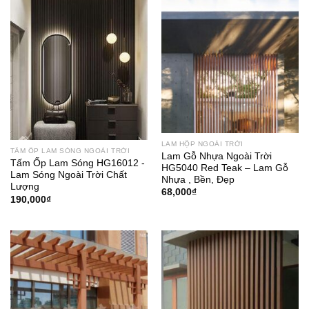
LAM HỘP NGOÀI TRỜI
TẤM ỐP LAM SÓNG NGOÀI TRỜI
Lam Gỗ Nhựa Ngoài Trời
Tấm Ốp Lam Sóng HG16012 -
HG5040 Red Teak – Lam Gỗ
Lam Sóng Ngoài Trời Chất
Nhựa , Bền, Đẹp
Lượng
68,000
₫
190,000
₫