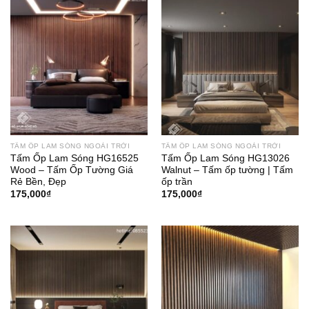
TẤM ỐP LAM SÓNG NGOÀI TRỜI
TẤM ỐP LAM SÓNG NGOÀI TRỜI
Tấm Ốp Lam Sóng HG16525
Tấm Ốp Lam Sóng HG13026
Wood – Tấm Ốp Tường Giá
Walnut – Tấm ốp tường | Tấm
Rẻ Bền, Đẹp
ốp trần
175,000
₫
175,000
₫