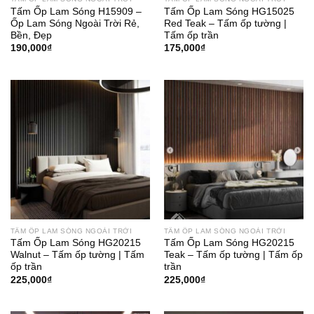
Tấm Ốp Lam Sóng H15909 –
Tấm Ốp Lam Sóng HG15025
Ốp Lam Sóng Ngoài Trời Rẻ,
Red Teak – Tấm ốp tường |
Bền, Đẹp
Tấm ốp trần
190,000
₫
175,000
₫
TẤM ỐP LAM SÓNG NGOÀI TRỜI
TẤM ỐP LAM SÓNG NGOÀI TRỜI
Tấm Ốp Lam Sóng HG20215
Tấm Ốp Lam Sóng HG20215
Walnut – Tấm ốp tường | Tấm
Teak – Tấm ốp tường | Tấm ốp
ốp trần
trần
225,000
₫
225,000
₫