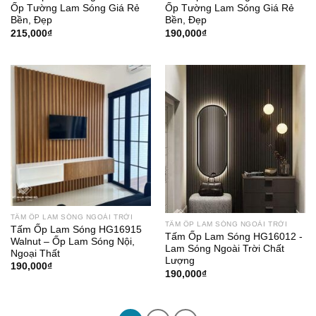
Ốp Tường Lam Sóng Giá Rẻ
Ốp Tường Lam Sóng Giá Rẻ
Bền, Đẹp
Bền, Đẹp
215,000
₫
190,000
₫
TẤM ỐP LAM SÓNG NGOÀI TRỜI
TẤM ỐP LAM SÓNG NGOÀI TRỜI
Tấm Ốp Lam Sóng HG16915
Tấm Ốp Lam Sóng HG16012 -
Walnut – Ốp Lam Sóng Nội,
Lam Sóng Ngoài Trời Chất
Ngoại Thất
Lượng
190,000
₫
190,000
₫