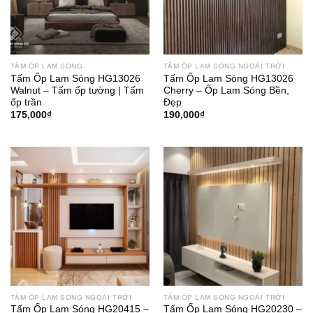
TẤM ỐP LAM SÓNG
TẤM ỐP LAM SÓNG NGOÀI TRỜI
Tấm Ốp Lam Sóng HG13026
Tấm Ốp Lam Sóng HG13026
Walnut – Tấm ốp tường | Tấm
Cherry – Ốp Lam Sóng Bền,
ốp trần
Đẹp
175,000
₫
190,000
₫
TẤM ỐP LAM SÓNG NGOÀI TRỜI
TẤM ỐP LAM SÓNG NGOÀI TRỜI
Tấm Ốp Lam Sóng HG20415 –
Tấm Ốp Lam Sóng HG20230 –