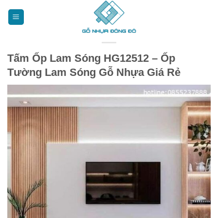
Bỏ
qua
nội
dung
Tấm Ốp Lam Sóng HG12512 – Ốp
Tường Lam Sóng Gỗ Nhựa Giá Rẻ