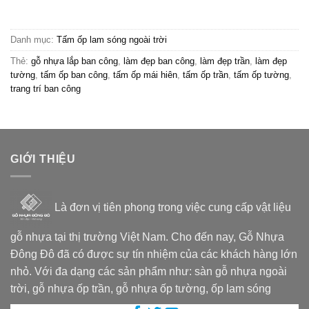
68,000₫.
là:
60,000₫.
Danh mục:
Tấm ốp lam sóng ngoài trời
Thẻ:
gỗ nhựa lắp ban công
,
làm đẹp ban công
,
làm đẹp trần
,
làm đẹp
tường
,
tấm ốp ban công
,
tấm ốp mái hiên
,
tấm ốp trần
,
tấm ốp tường
,
trang trí ban công
GIỚI THIỆU
Là đơn vị tiên phong trong việc cung cấp vật liệu
gỗ nhựa tại thị trường Việt Nam. Cho đến nay, Gỗ Nhựa
Đông Đô đã có được sự tín nhiệm của các khách hàng lớn
nhỏ. Với đa dạng các sản phẩm như: sàn gỗ nhựa ngoài
trời, gỗ nhựa ốp trần, gỗ nhựa ốp tường, ốp lam sóng