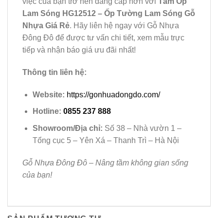
việc của bạn trở nên đẳng cấp hơn với
Tấm Ốp
Lam Sóng HG12512 – Ốp Tường Lam Sóng Gỗ
Nhựa Giá Rẻ
. Hãy liên hệ ngay với Gỗ Nhựa
Đông Đô để được tư vấn chi tiết, xem mẫu trực
tiếp và nhận báo giá ưu đãi nhất!
Thông tin liên hệ:
Website:
https://gonhuadongdo.com/
Hotline:
0855 237 888
Showroom/Địa chỉ:
Số 38 – Nhà vườn 1 –
Tổng cục 5 – Yên Xá – Thanh Trì – Hà Nội
Gỗ Nhựa Đông Đô – Nâng tầm không gian sống
của bạn!