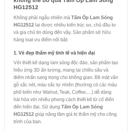
không thể bỏ qua Tấm Ốp Lam Sóng
HG12512
Không phải ngẫu nhiên mà
Tấm Ốp Lam Sóng
HG12512
lại được nhiều kiến trúc sư, chủ đầu tư
và gia chủ tin dùng đến vậy. Sản phẩm sở hữu
hàng loạt ưu điểm nổi bật:
1. Vẻ đẹp thẩm mỹ tinh tế và hiện đại
Với thiết kế dạng lam sóng độc đáo, sản phẩm tạo
hiệu ứng 3D ấn tượng, mang lại chiều sâu và
điểm nhấn sang trọng cho không gian. Bề mặt vân
gỗ sắc nét, màu sắc tự nhiên (thường có các màu
phổ biến như Walnut, Teak, Coffee,…) dễ dàng
hài hòa với nhiều phong cách thiết kế từ cổ điển
đến hiện đại. Sử dụng
Tấm Ốp Lam Sóng
HG12512
giúp nâng tầm giá trị thẩm mỹ cho công
trình của bạn.