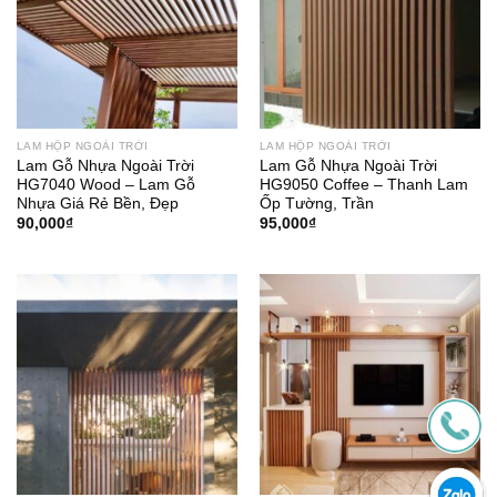
LAM HỘP NGOÀI TRỜI
LAM HỘP NGOÀI TRỜI
Lam Gỗ Nhựa Ngoài Trời
Lam Gỗ Nhựa Ngoài Trời
HG7040 Wood – Lam Gỗ
HG9050 Coffee – Thanh Lam
Nhựa Giá Rẻ Bền, Đẹp
Ốp Tường, Trần
90,000
₫
95,000
₫