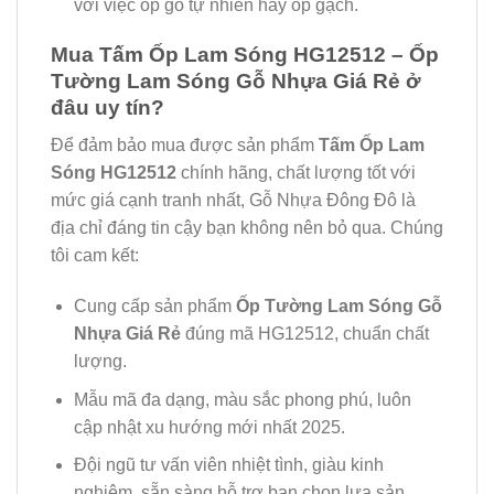
với việc ốp gỗ tự nhiên hay ốp gạch.
Mua Tấm Ốp Lam Sóng HG12512 – Ốp
Tường Lam Sóng Gỗ Nhựa Giá Rẻ ở
đâu uy tín?
Để đảm bảo mua được sản phẩm
Tấm Ốp Lam
Sóng HG12512
chính hãng, chất lượng tốt với
mức giá cạnh tranh nhất, Gỗ Nhựa Đông Đô là
địa chỉ đáng tin cậy bạn không nên bỏ qua. Chúng
tôi cam kết:
Cung cấp sản phẩm
Ốp Tường Lam Sóng Gỗ
Nhựa Giá Rẻ
đúng mã HG12512, chuẩn chất
lượng.
Mẫu mã đa dạng, màu sắc phong phú, luôn
cập nhật xu hướng mới nhất 2025.
Đội ngũ tư vấn viên nhiệt tình, giàu kinh
nghiệm, sẵn sàng hỗ trợ bạn chọn lựa sản