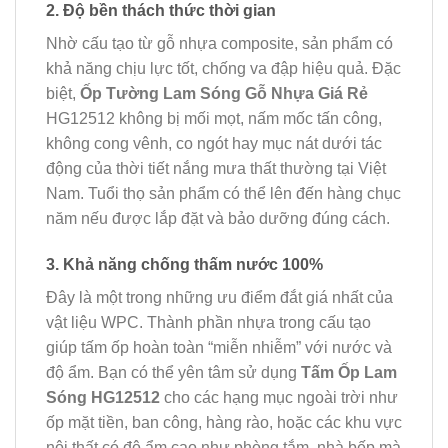
2. Độ bền thách thức thời gian
Nhờ cấu tạo từ gỗ nhựa composite, sản phẩm có
khả năng chịu lực tốt, chống va đập hiệu quả. Đặc
biệt,
Ốp Tường Lam Sóng Gỗ Nhựa Giá Rẻ
HG12512 không bị mối mọt, nấm mốc tấn công,
không cong vênh, co ngót hay mục nát dưới tác
động của thời tiết nắng mưa thất thường tại Việt
Nam. Tuổi thọ sản phẩm có thể lên đến hàng chục
năm nếu được lắp đặt và bảo dưỡng đúng cách.
3. Khả năng chống thấm nước 100%
Đây là một trong những ưu điểm đắt giá nhất của
vật liệu WPC. Thành phần nhựa trong cấu tạo
giúp tấm ốp hoàn toàn “miễn nhiễm” với nước và
độ ẩm. Bạn có thể yên tâm sử dụng
Tấm Ốp Lam
Sóng HG12512
cho các hạng mục ngoài trời như
ốp mặt tiền, ban công, hàng rào, hoặc các khu vực
nội thất có độ ẩm cao như phòng tắm, nhà bếp mà