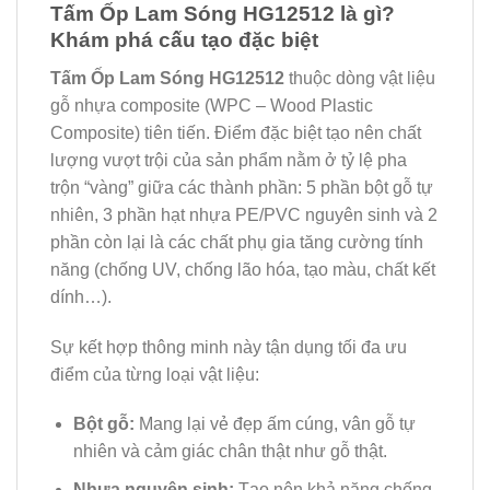
Tấm Ốp Lam Sóng HG12512 là gì?
Khám phá cấu tạo đặc biệt
Tấm Ốp Lam Sóng HG12512
thuộc dòng vật liệu
gỗ nhựa composite (WPC – Wood Plastic
Composite) tiên tiến. Điểm đặc biệt tạo nên chất
lượng vượt trội của sản phẩm nằm ở tỷ lệ pha
trộn “vàng” giữa các thành phần: 5 phần bột gỗ tự
nhiên, 3 phần hạt nhựa PE/PVC nguyên sinh và 2
phần còn lại là các chất phụ gia tăng cường tính
năng (chống UV, chống lão hóa, tạo màu, chất kết
dính…).
Sự kết hợp thông minh này tận dụng tối đa ưu
điểm của từng loại vật liệu:
Bột gỗ:
Mang lại vẻ đẹp ấm cúng, vân gỗ tự
nhiên và cảm giác chân thật như gỗ thật.
Nhựa nguyên sinh:
Tạo nên khả năng chống