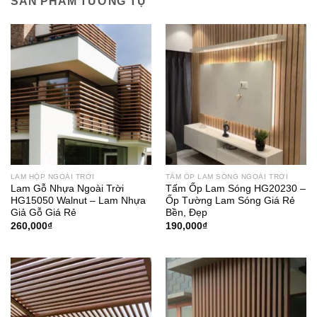
SẢN PHẨM TƯƠNG TỰ
LAM HỘP NGOÀI TRỜI
TẤM ỐP LAM SÓNG NGOÀI TRỜI
Lam Gỗ Nhựa Ngoài Trời
Tấm Ốp Lam Sóng HG20230 –
HG15050 Walnut – Lam Nhựa
Ốp Tường Lam Sóng Giá Rẻ
Giả Gỗ Giá Rẻ
Bền, Đẹp
260,000
₫
190,000
₫