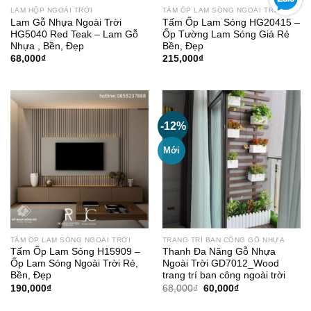
LAM HỘP NGOÀI TRỜI
TẤM ỐP LAM SÓNG NGOÀI TRỜI
Lam Gỗ Nhựa Ngoài Trời
Tấm Ốp Lam Sóng HG20415 –
HG5040 Red Teak – Lam Gỗ
Ốp Tường Lam Sóng Giá Rẻ
Nhựa , Bền, Đẹp
Bền, Đẹp
68,000
₫
215,000
₫
-12%
Mới
TẤM ỐP LAM SÓNG NGOÀI TRỜI
TRANG TRÍ BAN CÔNG GỖ NHỰA
Tấm Ốp Lam Sóng H15909 –
Thanh Đa Năng Gỗ Nhựa
Ốp Lam Sóng Ngoài Trời Rẻ,
Ngoài Trời GD7012_Wood
Bền, Đẹp
trang trí ban công ngoài trời
Giá
Giá
190,000
₫
68,000
₫
60,000
₫
gốc
hiện
là:
tại