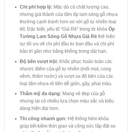
Chi phí hợp lý:
Mặc dù có chất lượng cao,
nhưng giá thành của tấm ốp lam sóng gỗ nhựa
thường cạnh tranh hơn so với gỗ tự nhiên loại
tốt. Đặc biệt, yếu tố “Giá Rẻ” trong từ khóa
Ốp
Tường Lam Sóng Gỗ Nhựa Giá Rẻ
thể hiện
sự tối ưu về chi phí đầu tư ban đầu và chi phí
bảo trì gần như bằng không trong dài hạn.
Độ bền vượt trội:
Khắc phục hoàn toàn các
nhược điểm của gỗ tự nhiên (mối mọt, cong
vênh, thấm nước) và vượt xa độ bền của các
loại tấm nhựa rẻ tiền dễ giòn, gãy, phai màu.
Thẩm mỹ đa dạng:
Mang vẻ đẹp của gỗ
nhưng lại có nhiều lựa chọn màu sắc và kiểu
dáng hiện đại hơn.
Thi công nhanh gọn:
Hệ thống hèm khóa
giúp tiết kiệm thời gian và công sức lắp đặt so