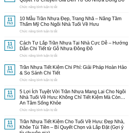
ở
Chức năng bình luận bị tắt
Chọn
Mua
10 Mẫu Trần Nhựa Đẹp, Trang Nhã – Nâng Tầm
11
Và
Th3
Thẩm Mỹ Cho Ngôi Nhà Tuổi Về Hưu
Thi
ở
Chức năng bình luận bị tắt
Công
10
Trần
Mẫu
Nhựa
Cách Tự Lắp Trần Nhựa Tại Nhà Cực Dễ – Hướng
11
Trần
Thông
Th3
Dẫn Chi Tiết từ Gỗ Nhựa Đông Đô
Nhựa
Minh:
ở
Chức năng bình luận bị tắt
Đẹp,
Bí
Cách
Trang
Quyết
Tự
Nhã
Trần Nhựa Tiết Kiệm Chi Phí: Giải Pháp Hoàn Hảo
Từ
11
Lắp
–
Th3
& So Sánh Chi Tiết
Chuyên
Trần
Nâng
Gia
ở
Chức năng bình luận bị tắt
Nhựa
Tầm
Đến
Trần
Tại
Thẩm
Từ
Nhựa
Nhà
5 Lợi Ích Tuyệt Vời Trần Nhựa Mang Lại Cho Ngôi
Mỹ
11
Gỗ
Tiết
Cực
Th3
Nhà Tuổi Về Hưu: Không Chỉ Tiết Kiệm Mà Còn…
Cho
Nhựa
Kiệm
Dễ
Ngôi
An Tâm Sống Khỏe
Đông
Chi
–
Nhà
Đô
ở
Chức năng bình luận bị tắt
Phí:
Hướng
Tuổi
5
Giải
Dẫn
Về
Lợi
Pháp
Trần Nhựa Tiết Kiệm Cho Tuổi Về Hưu: Đẹp Nhà,
Chi
11
Hưu
Ích
Hoàn
Tiết
Th3
Khỏe Túi Tiền – Bí Quyết Chọn và Lắp Đặt (Gợi ý
Tuyệt
Hảo
từ
từ chuyên gia)