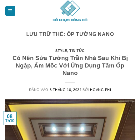
Bỏ
qua
nội
dung
LƯU TRỮ THẺ:
ỐP TƯỜNG NANO
STYLE
,
TIN TỨC
Có Nên Sửa Tường Trần Nhà Sau Khi Bị
Ngập, Ẩm Mốc Với Ứng Dụng Tấm Ốp
Nano
ĐĂNG VÀO
8 THÁNG 10, 2024
BỞI
HOANG PHI
08
Th10