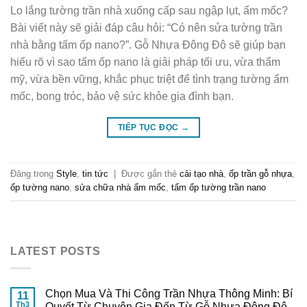
Lo lắng tường trần nhà xuống cấp sau ngập lụt, ẩm mốc?
Bài viết này sẽ giải đáp câu hỏi: “Có nên sửa tường trần
nhà bằng tấm ốp nano?”. Gỗ Nhựa Đông Đô sẽ giúp bạn
hiểu rõ vì sao tấm ốp nano là giải pháp tối ưu, vừa thẩm
mỹ, vừa bền vững, khắc phục triệt để tình trạng tường ẩm
mốc, bong tróc, bảo vệ sức khỏe gia đình bạn.
TIẾP TỤC ĐỌC
→
Đăng trong
Style
,
tin tức
|
Được gắn thẻ
cải tạo nhà
,
ốp trần gỗ nhựa
,
ốp tường nano
,
sửa chữa nhà ẩm mốc
,
tấm ốp tường trần nano
LATEST POSTS
Chọn Mua Và Thi Công Trần Nhựa Thông Minh: Bí
11
Th3
Quyết Từ Chuyên Gia Đến Từ Gỗ Nhựa Đông Đô