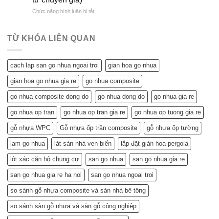
Vời
&
Gỗ
ở
Chức năng bình luận bị tắt
Trần
So
Nhựa
Trần
Nhựa
Sánh
Đông
Nhựa
Mang
Chi
Đô
Tiết
Lại
Tiết
TỪ KHÓA LIÊN QUAN
Kiệm
Cho
Cho
Ngôi
Tuổi
Nhà
cach lap san go nhua ngoai troi
gian hoa go nhua
Về
Tuổi
Hưu:
Về
gian hoa go nhua gia re
go nhua composite
Đẹp
Hưu:
Nhà,
Không
go nhua composite dong do
go nhua dong do
go nhua gia re
Khỏe
Chỉ
Túi
Tiết
go nhua op tran
go nhua op tran gia re
go nhua op tuong gia re
Tiền
Kiệm
–
gỗ nhựa WPC
Gỗ nhựa ốp trần composite
gỗ nhựa ốp tường
Mà
Bí
Còn…
lam go nhua
lát sàn nhà ven biển
lắp đặt giàn hoa pergola
Quyết
An
Chọn
Tâm
lột xác căn hộ chung cư
san go nhua
san go nhua gia re
và
Sống
Lắp
Khỏe
san go nhua gia re ha noi
san go nhua ngoai troi
Đặt
(Gợi
so sánh gỗ nhựa composite và sàn nhà bê tông
ý
từ
so sánh sàn gỗ nhựa và sàn gỗ công nghiệp
chuyên
gia)