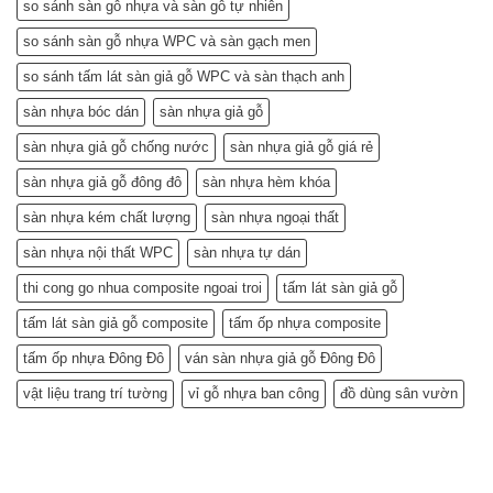
so sánh sàn gỗ nhựa và sàn gỗ tự nhiên
so sánh sàn gỗ nhựa WPC và sàn gạch men
so sánh tấm lát sàn giả gỗ WPC và sàn thạch anh
sàn nhựa bóc dán
sàn nhựa giả gỗ
sàn nhựa giả gỗ chống nước
sàn nhựa giả gỗ giá rẻ
sàn nhựa giả gỗ đông đô
sàn nhựa hèm khóa
sàn nhựa kém chất lượng
sàn nhựa ngoại thất
sàn nhựa nội thất WPC
sàn nhựa tự dán
thi cong go nhua composite ngoai troi
tấm lát sàn giả gỗ
tấm lát sàn giả gỗ composite
tấm ốp nhựa composite
tấm ốp nhựa Đông Đô
ván sàn nhựa giả gỗ Đông Đô
vật liệu trang trí tường
vỉ gỗ nhựa ban công
đồ dùng sân vườn