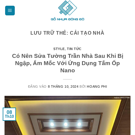
Bỏ
qua
nội
dung
LƯU TRỮ THẺ:
CẢI TẠO NHÀ
STYLE
,
TIN TỨC
Có Nên Sửa Tường Trần Nhà Sau Khi Bị
Ngập, Ẩm Mốc Với Ứng Dụng Tấm Ốp
Nano
ĐĂNG VÀO
8 THÁNG 10, 2024
BỞI
HOANG PHI
08
Th10