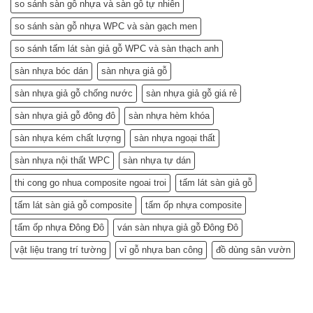
so sánh sàn gỗ nhựa và sàn gỗ tự nhiên
so sánh sàn gỗ nhựa WPC và sàn gạch men
so sánh tấm lát sàn giả gỗ WPC và sàn thạch anh
sàn nhựa bóc dán
sàn nhựa giả gỗ
sàn nhựa giả gỗ chống nước
sàn nhựa giả gỗ giá rẻ
sàn nhựa giả gỗ đông đô
sàn nhựa hèm khóa
sàn nhựa kém chất lượng
sàn nhựa ngoại thất
sàn nhựa nội thất WPC
sàn nhựa tự dán
thi cong go nhua composite ngoai troi
tấm lát sàn giả gỗ
tấm lát sàn giả gỗ composite
tấm ốp nhựa composite
tấm ốp nhựa Đông Đô
ván sàn nhựa giả gỗ Đông Đô
vật liệu trang trí tường
vỉ gỗ nhựa ban công
đồ dùng sân vườn