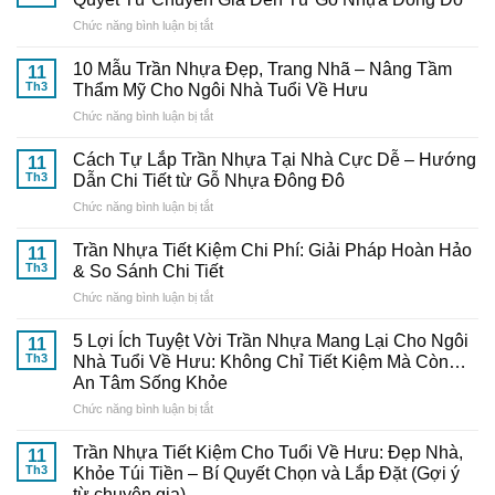
ở
Chức năng bình luận bị tắt
Chọn
Mua
10 Mẫu Trần Nhựa Đẹp, Trang Nhã – Nâng Tầm
11
Và
Th3
Thẩm Mỹ Cho Ngôi Nhà Tuổi Về Hưu
Thi
ở
Chức năng bình luận bị tắt
Công
10
Trần
Mẫu
Nhựa
Cách Tự Lắp Trần Nhựa Tại Nhà Cực Dễ – Hướng
11
Trần
Thông
Th3
Dẫn Chi Tiết từ Gỗ Nhựa Đông Đô
Nhựa
Minh:
ở
Chức năng bình luận bị tắt
Đẹp,
Bí
Cách
Trang
Quyết
Tự
Nhã
Trần Nhựa Tiết Kiệm Chi Phí: Giải Pháp Hoàn Hảo
Từ
11
Lắp
–
Th3
& So Sánh Chi Tiết
Chuyên
Trần
Nâng
Gia
ở
Chức năng bình luận bị tắt
Nhựa
Tầm
Đến
Trần
Tại
Thẩm
Từ
Nhựa
Nhà
5 Lợi Ích Tuyệt Vời Trần Nhựa Mang Lại Cho Ngôi
Mỹ
11
Gỗ
Tiết
Cực
Th3
Nhà Tuổi Về Hưu: Không Chỉ Tiết Kiệm Mà Còn…
Cho
Nhựa
Kiệm
Dễ
Ngôi
An Tâm Sống Khỏe
Đông
Chi
–
Nhà
Đô
ở
Chức năng bình luận bị tắt
Phí:
Hướng
Tuổi
5
Giải
Dẫn
Về
Lợi
Pháp
Trần Nhựa Tiết Kiệm Cho Tuổi Về Hưu: Đẹp Nhà,
Chi
11
Hưu
Ích
Hoàn
Tiết
Th3
Khỏe Túi Tiền – Bí Quyết Chọn và Lắp Đặt (Gợi ý
Tuyệt
Hảo
từ
từ chuyên gia)