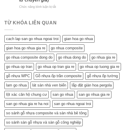
Vời
&
Gỗ
ở
Chức năng bình luận bị tắt
Trần
So
Nhựa
Trần
Nhựa
Sánh
Đông
Nhựa
Mang
Chi
Đô
Tiết
Lại
Tiết
TỪ KHÓA LIÊN QUAN
Kiệm
Cho
Cho
Ngôi
Tuổi
Nhà
cach lap san go nhua ngoai troi
gian hoa go nhua
Về
Tuổi
Hưu:
Về
gian hoa go nhua gia re
go nhua composite
Đẹp
Hưu:
Nhà,
Không
go nhua composite dong do
go nhua dong do
go nhua gia re
Khỏe
Chỉ
Túi
Tiết
go nhua op tran
go nhua op tran gia re
go nhua op tuong gia re
Tiền
Kiệm
–
gỗ nhựa WPC
Gỗ nhựa ốp trần composite
gỗ nhựa ốp tường
Mà
Bí
Còn…
lam go nhua
lát sàn nhà ven biển
lắp đặt giàn hoa pergola
Quyết
An
Chọn
Tâm
lột xác căn hộ chung cư
san go nhua
san go nhua gia re
và
Sống
Lắp
Khỏe
san go nhua gia re ha noi
san go nhua ngoai troi
Đặt
(Gợi
so sánh gỗ nhựa composite và sàn nhà bê tông
ý
từ
so sánh sàn gỗ nhựa và sàn gỗ công nghiệp
chuyên
gia)