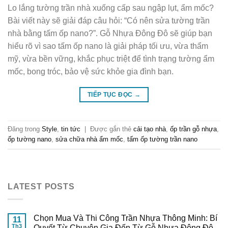
Lo lắng tường trần nhà xuống cấp sau ngập lụt, ẩm mốc?
Bài viết này sẽ giải đáp câu hỏi: “Có nên sửa tường trần
nhà bằng tấm ốp nano?”. Gỗ Nhựa Đông Đô sẽ giúp bạn
hiểu rõ vì sao tấm ốp nano là giải pháp tối ưu, vừa thẩm
mỹ, vừa bền vững, khắc phục triệt để tình trạng tường ẩm
mốc, bong tróc, bảo vệ sức khỏe gia đình bạn.
TIẾP TỤC ĐỌC
→
Đăng trong
Style
,
tin tức
|
Được gắn thẻ
cải tạo nhà
,
ốp trần gỗ nhựa
,
ốp tường nano
,
sửa chữa nhà ẩm mốc
,
tấm ốp tường trần nano
LATEST POSTS
Chọn Mua Và Thi Công Trần Nhựa Thông Minh: Bí
11
Th3
Quyết Từ Chuyên Gia Đến Từ Gỗ Nhựa Đông Đô