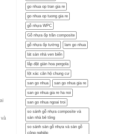
Lắp
go nhua op tran gia re
Đặt
(Gợi
go nhua op tuong gia re
ý
từ
gỗ nhựa WPC
chuyên
gia)
Gỗ nhựa ốp trần composite
gỗ nhựa ốp tường
lam go nhua
lát sàn nhà ven biển
lắp đặt giàn hoa pergola
lột xác căn hộ chung cư
san go nhua
san go nhua gia re
san go nhua gia re ha noi
ai
san go nhua ngoai troi
so sánh gỗ nhựa composite và
sàn nhà bê tông
 và
so sánh sàn gỗ nhựa và sàn gỗ
công nghiệp