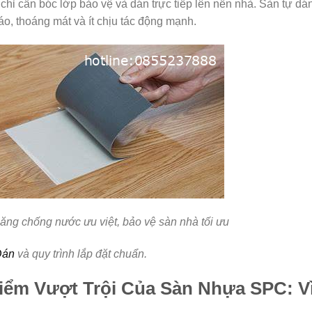
chỉ cần bóc lớp bảo vệ và dán trực tiếp lên nền nhà. Sàn tự dá
o, thoáng mát và ít chịu tác động mạnh.
ng chống nước ưu việt, bảo vệ sàn nhà tối ưu
Dán
và quy trình lắp đặt chuẩn.
ểm Vượt Trội Của Sàn Nhựa SPC: V