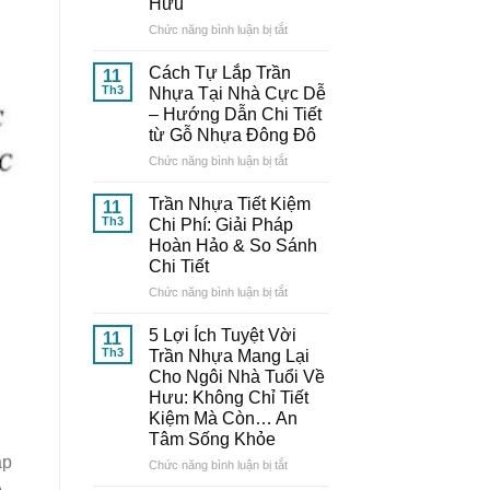
Hưu
Nhựa
Thông
ở
Chức năng bình luận bị tắt
Minh:
10
Bí
Mẫu
Cách Tự Lắp Trần
11
Quyết
Trần
Th3
Nhựa Tại Nhà Cực Dễ
Từ
Nhựa
– Hướng Dẫn Chi Tiết
Chuyên
Đẹp,
từ Gỗ Nhựa Đông Đô
Gia
Trang
Đến
Nhã
ở
Chức năng bình luận bị tắt
Từ
–
Cách
Gỗ
Nâng
Tự
Trần Nhựa Tiết Kiệm
11
Nhựa
Tầm
Lắp
Th3
Chi Phí: Giải Pháp
Đông
Thẩm
Trần
Hoàn Hảo & So Sánh
Đô
Mỹ
Nhựa
Chi Tiết
Cho
Tại
Ngôi
Nhà
ở
Chức năng bình luận bị tắt
Nhà
Cực
Trần
Tuổi
Dễ
Nhựa
5 Lợi Ích Tuyệt Vời
11
Về
–
Tiết
Th3
Trần Nhựa Mang Lại
Hưu
Hướng
Kiệm
Cho Ngôi Nhà Tuổi Về
Dẫn
Chi
Hưu: Không Chỉ Tiết
Chi
Phí:
Kiệm Mà Còn… An
Tiết
Giải
Tâm Sống Khỏe
từ
Pháp
Gỗ
Hoàn
áp
ở
Chức năng bình luận bị tắt
Nhựa
Hảo
5
ề