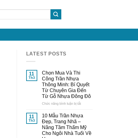
LATEST POSTS
Chọn Mua Và Thi
11
Th3
Công Trần Nhựa
Thông Minh: Bí Quyết
Từ Chuyên Gia Đến
Từ Gỗ Nhựa Đông Đô
ở
Chức năng bình luận bị tắt
Chọn
Mua
10 Mẫu Trần Nhựa
11
Và
Th3
Đẹp, Trang Nhã –
Thi
Nâng Tầm Thẩm Mỹ
Công
Cho Ngôi Nhà Tuổi Về
Trần