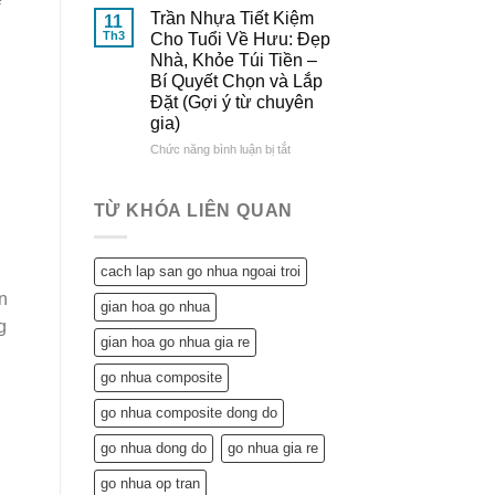
Đông
&
Lợi
Trần Nhựa Tiết Kiệm
11
Đô
So
Ích
Th3
Cho Tuổi Về Hưu: Đẹp
Sánh
Tuyệt
Nhà, Khỏe Túi Tiền –
Chi
Vời
Bí Quyết Chọn và Lắp
Tiết
Trần
Đặt (Gợi ý từ chuyên
Nhựa
gia)
Mang
Lại
ở
Chức năng bình luận bị tắt
Cho
Trần
Ngôi
Nhựa
Nhà
Tiết
TỪ KHÓA LIÊN QUAN
Tuổi
Kiệm
Về
Cho
Hưu:
Tuổi
cach lap san go nhua ngoai troi
Không
Về
Chỉ
n
Hưu:
gian hoa go nhua
Tiết
Đẹp
g
Kiệm
Nhà,
gian hoa go nhua gia re
Mà
Khỏe
Còn…
Túi
go nhua composite
An
Tiền
Tâm
–
go nhua composite dong do
Sống
Bí
Khỏe
go nhua dong do
go nhua gia re
Quyết
Chọn
go nhua op tran
và