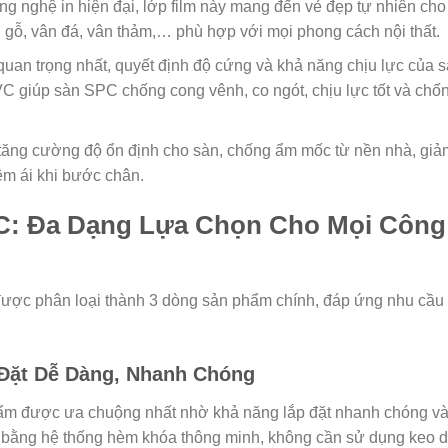
ng nghệ in hiện đại, lớp film này mang đến vẻ đẹp tự nhiên cho
 gỗ, vân đá, vân thảm,… phù hợp với mọi phong cách nội thất.
quan trọng nhất, quyết định độ cứng và khả năng chịu lực của s
C giúp sàn SPC chống cong vênh, co ngót, chịu lực tốt và chố
tăng cường độ ổn định cho sàn, chống ẩm mốc từ nền nhà, giả
 êm ái khi bước chân.
C: Đa Dạng Lựa Chọn Cho Mọi Công
ược phân loại thành 3 dòng sản phẩm chính, đáp ứng nhu cầu
Đặt Dễ Dàng, Nhanh Chóng
ẩm được ưa chuộng nhất nhờ khả năng lắp đặt nhanh chóng và
u bằng hệ thống hèm khóa thông minh, không cần sử dụng keo d