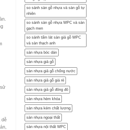
so sánh sàn gỗ nhựa và sàn gỗ tự
nhiên
àn.
so sánh sàn gỗ nhựa WPC và sàn
ng
gạch men
so sánh tấm lát sàn giả gỗ WPC
và sàn thạch anh
m
sàn nhựa bóc dán
sàn nhựa giả gỗ
sàn nhựa giả gỗ chống nước
sàn nhựa giả gỗ giá rẻ
 sử
sàn nhựa giả gỗ đông đô
sàn nhựa hèm khóa
sàn nhựa kém chất lượng
sàn nhựa ngoại thất
 dễ
sàn nhựa nội thất WPC
án,