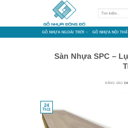
Bỏ
qua
Tìm
kiếm:
nội
dung
GỖ NHỰA NGOÀI TRỜI
GỖ NHỰA NỘI THẤ
Sàn Nhựa SPC – Lự
T
ĐĂNG VÀO
24
24
Th11