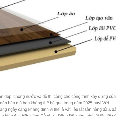
ền đẹp, chống nước và dễ thi công cho công trình xây dựng của
hoàn hảo mà bạn không thể bỏ qua trong năm 2025 này! Với
g ngày càng khẳng định vị thế là vật liệu lát sàn hàng đầu, đ
ình hiện đại. Hãy cùng Gỗ nhựa Đông Đô khám phá tất tần tật v