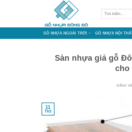
Bỏ
qua
Tìm
kiếm:
nội
dung
GỖ NHỰA NGOÀI TRỜI
GỖ NHỰA NỘI THẤ
Sàn nhựa giả gỗ Đôn
cho 
ĐĂNG V
11
Th5