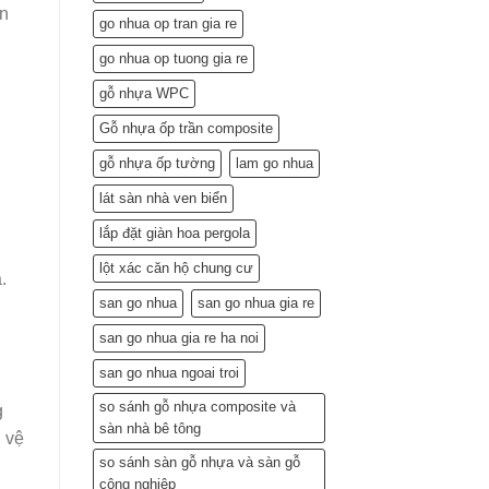
Lắp
ần
go nhua op tran gia re
Đặt
(Gợi
go nhua op tuong gia re
ý
từ
gỗ nhựa WPC
chuyên
gia)
Gỗ nhựa ốp trần composite
g
gỗ nhựa ốp tường
lam go nhua
lát sàn nhà ven biển
lắp đặt giàn hoa pergola
lột xác căn hộ chung cư
.
san go nhua
san go nhua gia re
san go nhua gia re ha noi
san go nhua ngoai troi
so sánh gỗ nhựa composite và
g
sàn nhà bê tông
 vệ
so sánh sàn gỗ nhựa và sàn gỗ
công nghiệp