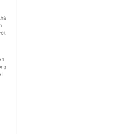
khả
m
ớt.
ơn
ông
ới