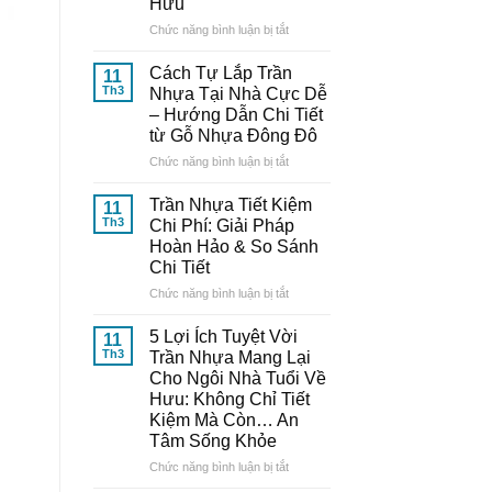
Hưu
Nhựa
Thông
ở
Chức năng bình luận bị tắt
Minh:
10
Bí
Mẫu
Cách Tự Lắp Trần
11
Quyết
Trần
Th3
Nhựa Tại Nhà Cực Dễ
Từ
Nhựa
– Hướng Dẫn Chi Tiết
Chuyên
Đẹp,
từ Gỗ Nhựa Đông Đô
Gia
Trang
Đến
Nhã
ở
Chức năng bình luận bị tắt
Từ
–
Cách
Gỗ
Nâng
Tự
Trần Nhựa Tiết Kiệm
11
Nhựa
Tầm
Lắp
Th3
Chi Phí: Giải Pháp
Đông
Thẩm
Trần
Hoàn Hảo & So Sánh
Đô
Mỹ
Nhựa
Chi Tiết
Cho
Tại
Ngôi
Nhà
ở
Chức năng bình luận bị tắt
Nhà
Cực
Trần
Tuổi
Dễ
Nhựa
5 Lợi Ích Tuyệt Vời
11
Về
–
Tiết
Th3
Trần Nhựa Mang Lại
Hưu
Hướng
Kiệm
Cho Ngôi Nhà Tuổi Về
Dẫn
Chi
Hưu: Không Chỉ Tiết
Chi
Phí:
Kiệm Mà Còn… An
Tiết
Giải
Tâm Sống Khỏe
từ
Pháp
Gỗ
Hoàn
ở
Chức năng bình luận bị tắt
Nhựa
Hảo
5