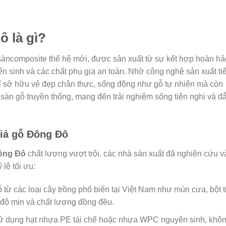
 là gì?
t sàncomposite thế hệ mới, được sản xuất từ sự kết hợp hoàn hả
 sinh và các chất phụ gia an toàn. Nhờ công nghệ sản xuất ti
 sở hữu vẻ đẹp chân thực, sống động như gỗ tự nhiên mà còn
àn gỗ truyền thống, mang đến trải nghiệm sống tiện nghi và đ
giả gỗ Đông Đô
ông Đô
chất lượng vượt trội, các nhà sản xuất đã nghiên cứu v
lệ tối ưu:
từ các loại cây trồng phổ biến tại Việt Nam như mùn cưa, bột t
độ mịn và chất lượng đồng đều.
 dụng hạt nhựa PE tái chế hoặc nhựa WPC nguyên sinh, khô