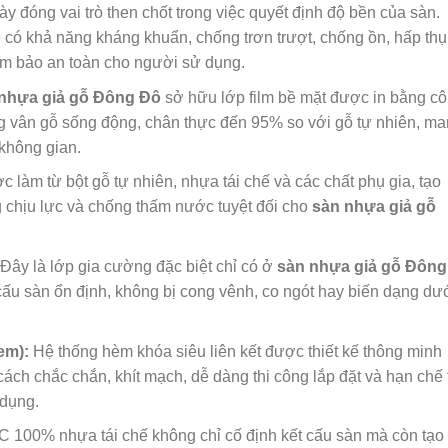
y đóng vai trò then chốt trong việc quyết định độ bền của sàn.
ô
có khả năng kháng khuẩn, chống trơn trượt, chống ồn, hấp thụ
đảm bảo an toàn cho người sử dụng.
nhựa giả gỗ Đông Đô
sở hữu lớp film bề mặt được in bằng c
 vân gỗ sống động, chân thực đến 95% so với gỗ tự nhiên, m
không gian.
 làm từ bột gỗ tự nhiên, nhựa tái chế và các chất phụ gia, tạo
g chịu lực và chống thấm nước tuyệt đối cho
sàn nhựa giả gỗ
Đây là lớp gia cường đặc biệt chỉ có ở
sàn nhựa giả gỗ Đông
 cấu sàn ổn định, không bị cong vênh, co ngót hay biến dạng dư
em):
Hệ thống hèm khóa siêu liên kết được thiết kế thông minh
cách chắc chắn, khít mạch, dễ dàng thi công lắp đặt và hạn chế 
 dụng.
 100% nhựa tái chế không chỉ cố định kết cấu sàn mà còn tạo