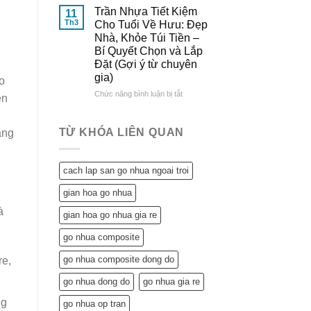
Đông
&
Lợi
Trần Nhựa Tiết Kiệm
11
Đô
So
Ích
Th3
Cho Tuổi Về Hưu: Đẹp
Sánh
Tuyệt
Nhà, Khỏe Túi Tiền –
Chi
Vời
Bí Quyết Chọn và Lắp
Tiết
Trần
Đặt (Gợi ý từ chuyên
Nhựa
gia)
Mang
o
Lại
ở
Chức năng bình luận bị tắt
ên
Cho
Trần
Ngôi
Nhựa
Nhà
Tiết
TỪ KHÓA LIÊN QUAN
ẳng
Tuổi
Kiệm
Về
Cho
Hưu:
Tuổi
cach lap san go nhua ngoai troi
Không
Về
Chỉ
Hưu:
gian hoa go nhua
Tiết
Đẹp
Kiệm
à
Nhà,
gian hoa go nhua gia re
Mà
Khỏe
Còn…
Túi
go nhua composite
An
Tiền
Tâm
–
go nhua composite dong do
re,
Sống
Bí
Khỏe
go nhua dong do
go nhua gia re
Quyết
Chọn
ng
go nhua op tran
và