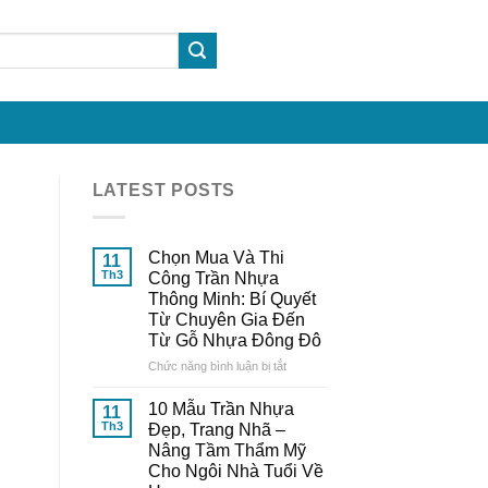
LATEST POSTS
Chọn Mua Và Thi
11
Th3
Công Trần Nhựa
Thông Minh: Bí Quyết
Từ Chuyên Gia Đến
Từ Gỗ Nhựa Đông Đô
ở
Chức năng bình luận bị tắt
Chọn
Mua
10 Mẫu Trần Nhựa
11
Và
Th3
Đẹp, Trang Nhã –
Thi
Nâng Tầm Thẩm Mỹ
Công
Cho Ngôi Nhà Tuổi Về
Trần