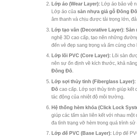
Lớp áo (Wear Layer):
Lớp áo bảo vệ nà
Lớp áo của
sàn nhựa giả gỗ Đông Đ
âm thanh và chịu được tải trọng lớn, 
Lớp tạo vân (Decorative Layer):
Sàn 
nghệ 3D cao cấp, tạo nên những đường
đến vẻ đẹp sang trọng và ấm cúng cho 
Lớp lõi PVC (Core Layer):
Lõi sàn được
nên sự ổn định về kích thước, khả năn
Đông Đô
.
Lớp sợi thủy tinh (Fiberglass Layer):
Đô
cao cấp. Lớp sợi thủy tinh giúp kết
tác động của nhiệt độ môi trường.
Hệ thống hèm khóa (Click Lock Syst
giúp các tấm sàn liên kết với nhau một 
đa tình trạng vỡ hèm trong quá trình sử
Lớp đế PVC (Base Layer):
Lớp đế PVC