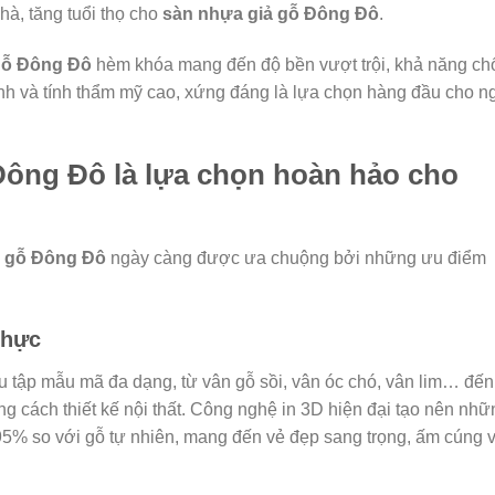
à, tăng tuổi thọ cho
sàn nhựa giả gỗ Đông Đô
.
gỗ Đông Đô
hèm khóa mang đến độ bền vượt trội, khả năng ch
h và tính thẩm mỹ cao, xứng đáng là lựa chọn hàng đầu cho n
Đông Đô là lựa chọn hoàn hảo cho
ả gỗ Đông Đô
ngày càng được ưa chuộng bởi những ưu điểm
thực
 tập mẫu mã đa dạng, từ vân gỗ sồi, vân óc chó, vân lim… đến
 cách thiết kế nội thất. Công nghệ in 3D hiện đại tạo nên nhữ
5% so với gỗ tự nhiên, mang đến vẻ đẹp sang trọng, ấm cúng 