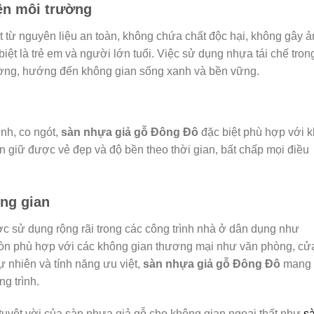
iện môi trường
 từ nguyên liệu an toàn, không chứa chất độc hại, không gây 
t là trẻ em và người lớn tuổi. Việc sử dụng nhựa tái chế tron
ờng, hướng đến không gian sống xanh và bền vững.
ênh, co ngót,
sàn nhựa giả gỗ Đông Đô
đặc biệt phù hợp với k
giữ được vẻ đẹp và độ bền theo thời gian, bất chấp mọi điều
ng gian
c sử dụng rộng rãi trong các công trình nhà ở dân dụng như
òn phù hợp với các không gian thương mại như văn phòng, cử
 nhiên và tính năng ưu việt,
sàn nhựa giả gỗ Đông Đô
mang
g trình.
uyệt vời của sàn nhựa giả gỗ cho không gian ngoại thất như
s