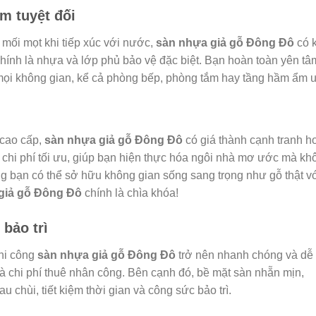
m tuyệt đối
 mối mọt khi tiếp xúc với nước,
sàn nhựa giả gỗ Đông Đô
có 
nh là nhựa và lớp phủ bảo vệ đặc biệt. Bạn hoàn toàn yên tâ
ọi không gian, kể cả phòng bếp, phòng tắm hay tầng hầm ẩm ư
 cao cấp,
sàn nhựa giả gỗ Đông Đô
có giá thành cạnh tranh h
iệm chi phí tối ưu, giúp bạn hiện thực hóa ngôi nhà mơ ước mà kh
ng bạn có thể sở hữu không gian sống sang trọng như gỗ thật v
giả gỗ Đông Đô
chính là chìa khóa!
bảo trì
thi công
sàn nhựa giả gỗ Đông Đô
trở nên nhanh chóng và dễ
 và chi phí thuê nhân công. Bên cạnh đó, bề mặt sàn nhẵn mịn,
 chùi, tiết kiệm thời gian và công sức bảo trì.