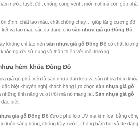
thấm nước tuyệt đối, chống cong vênh, mối mọt mà còn góp ph
ổn định, chất tạo màu, chất chống cháy… giúp tăng cường độ
 tiết và tạo màu sắc đa dạng cho
sàn nhựa giả gỗ Đông Đô
.
ày không chỉ tạo nên
sàn nhựa giả gỗ Đông Đô
có chất lượn
 khỏe người sử dụng và thân thiện với môi trường.
n nhựa hèm khóa Đông Đô
nhựa giả gỗ phổ biến là sàn nhựa dán keo và sàn nhựa hèm khóa
i đặc biệt khuyến nghị khách hàng lựa chọn
sàn nhựa giả gỗ
à những tính năng vượt trội mà nó mang lại.
Sàn nhựa giả gỗ
đặc biệt:
nhựa giả gỗ Đông Đô
được phủ lớp UV mạ kim loại bằng côn
ẩm luôn sáng bóng, chống trầy xước, chống bám bụi và dễ dàng