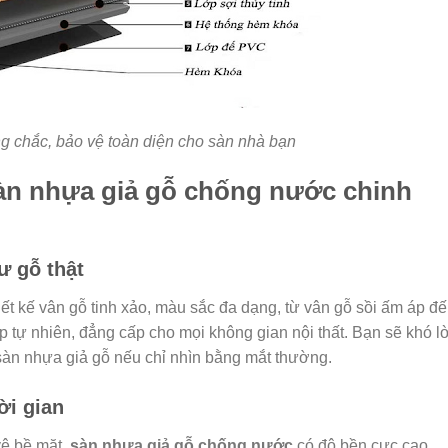
ng chắc, bảo vệ toàn diện cho sàn nhà bạn
àn nhựa giả gỗ chống nước chinh
ư gỗ thật
ết kế vân gỗ tinh xảo, màu sắc đa dạng, từ vân gỗ sồi ấm áp đ
 tự nhiên, đẳng cấp cho mọi không gian nội thất. Bạn sẽ khó l
 sàn nhựa giả gỗ nếu chỉ nhìn bằng mắt thường.
ời gian
vệ bề mặt,
sàn nhựa giả gỗ chống nước
có độ bền cực cao,