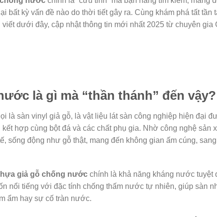
 chống nước
chính là “cứu tinh” mà bạn hằng tìm kiếm, mang 
 bất kỳ vấn đề nào do thời tiết gây ra. Cùng khám phá tất tần t
bài viết dưới đây, cập nhật thông tin mới nhất 2025 từ chuyên gia
nước là gì mà “thần thánh” đến vậy?
ọi là sàn vinyl giả gỗ, là vật liệu lát sàn công nghiệp hiện đại 
kết hợp cùng bột đá và các chất phụ gia. Nhờ công nghệ sản x
h tế, sống động như gỗ thật, mang đến không gian ấm cúng, sang
nhựa giả gỗ chống nước
chính là khả năng kháng nước tuyệt đ
n nổi tiếng với đặc tính chống thấm nước tự nhiên, giúp sàn n
nồm ẩm hay sự cố tràn nước.