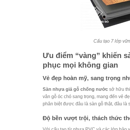
Cấu tạo 7 lớp vữ
Ưu điểm “vàng” khiến s
phục mọi không gian
Vẻ đẹp hoàn mỹ, sang trọng nh
Sàn nhựa giả gỗ chống nước
sở hữu thi
vân gỗ óc chó sang trọng, mang đến vẻ đẹp
phân biệt được đâu là sàn gỗ thật, đâu là
Độ bền vượt trội, thách thức th
Với cấu tạo từ nhựa PVC và các lớp bảo 