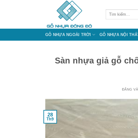
Bỏ
qua
Tìm
kiếm:
nội
dung
GỖ NHỰA NGOÀI TRỜI
GỖ NHỰA NỘI THẤ
Sàn nhựa giả gỗ ch
ĐĂNG V
28
Th9