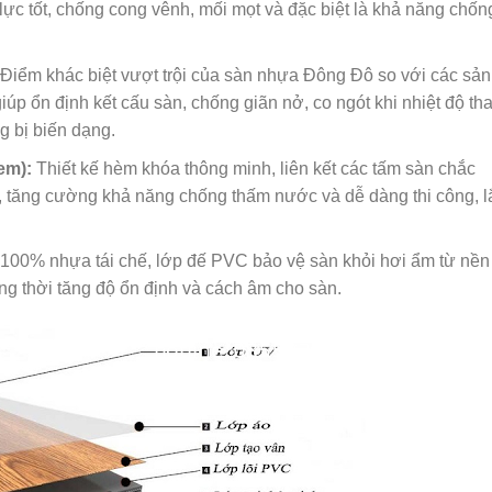
u lực tốt, chống cong vênh, mối mọt và đặc biệt là khả năng chốn
Điểm khác biệt vượt trội của sàn nhựa Đông Đô so với các sản
úp ổn định kết cấu sàn, chống giãn nở, co ngót khi nhiệt độ th
g bị biến dạng.
em):
Thiết kế hèm khóa thông minh, liên kết các tấm sàn chắc
ít, tăng cường khả năng chống thấm nước và dễ dàng thi công, l
100% nhựa tái chế, lớp đế PVC bảo vệ sàn khỏi hơi ẩm từ nền
ng thời tăng độ ổn định và cách âm cho sàn.