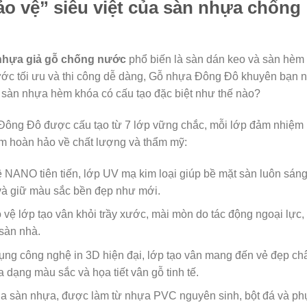
bảo vệ” siêu việt của sàn nhựa chống
nhựa giả gỗ chống nước
phổ biến là sàn dán keo và sàn hèm
ước tối ưu và thi công dễ dàng, Gỗ nhựa Đông Đô khuyên bạn 
 sàn nhựa hèm khóa có cấu tạo đặc biệt như thế nào?
Đông Đô được cấu tạo từ 7 lớp vững chắc, mỗi lớp đảm nhiệm
ẩm hoàn hảo về chất lượng và thẩm mỹ:
ANO tiên tiến, lớp UV mạ kim loại giúp bề mặt sàn luôn sán
và giữ màu sắc bền đẹp như mới.
 vệ lớp tạo vân khỏi trầy xước, mài mòn do tác động ngoại lực,
 sàn nhà.
ng công nghệ in 3D hiện đại, lớp tạo vân mang đến vẻ đẹp ch
 dạng màu sắc và họa tiết vân gỗ tinh tế.
của sàn nhựa, được làm từ nhựa PVC nguyên sinh, bột đá và ph