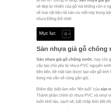
là nỗi lo? Đừng lo lắng!
Sàn nhựa giả gỗ
vẻ đẹp tự nhiên của gỗ mà không còn e ngại
về loại vật liệu lát sàn ưu việt này trong 
nhựa Đông Đô nhé!
Mục lục
Sàn nhựa giả gỗ chống 
Sàn nhựa giả gỗ chống nước
, hay còn g
cấu tạo chủ yếu từ nhựa PVC nguyên sinh 
tiên tiến, bề mặt sàn được tạo vân gỗ tin
trọng mà vẫn vô cùng gần gũi.
Điểm đặc biệt làm nên “tên tuổi” của
sàn 
Thành phần chính từ nhựa PVC và vinyl vố
luôn khô ráo, sạch sẽ, bất chấp thời tiết 