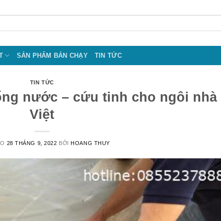
T
SẢN PHẨM BÁN CHẠY
TIN TỨC
TIN TỨC
ống nước – cứu tinh cho ngôi nhà
Việt
ÀO
28 THÁNG 9, 2022
BỞI
HOANG THUY