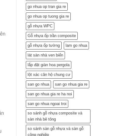
Lắp
go nhua op tran gia re
Đặt
(Gợi
go nhua op tuong gia re
ý
từ
gỗ nhựa WPC
chuyên
nên
gia)
Gỗ nhựa ốp trần composite
gỗ nhựa ốp tường
lam go nhua
lát sàn nhà ven biển
lắp đặt giàn hoa pergola
lột xác căn hộ chung cư
g
san go nhua
san go nhua gia re
san go nhua gia re ha noi
san go nhua ngoai troi
ân
so sánh gỗ nhựa composite và
sàn nhà bê tông
so sánh sàn gỗ nhựa và sàn gỗ
ụ
công nghiệp