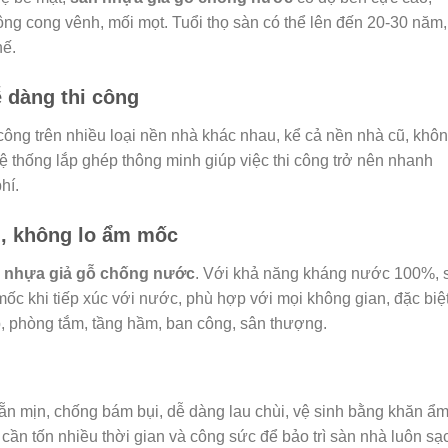
hông cong vênh, mối mọt. Tuổi thọ sàn có thể lên đến 20-30 năm,
hế.
 dàng thi công
 công trên nhiều loại nền nhà khác nhau, kể cả nền nhà cũ, khô
 thống lắp ghép thông minh giúp việc thi công trở nên nhanh
hí.
, không lo ẩm mốc
 nhựa giả gỗ chống nước
. Với khả năng kháng nước 100%, 
c khi tiếp xúc với nước, phù hợp với mọi không gian, đặc biệt
 phòng tắm, tầng hầm, ban công, sân thượng.
n mịn, chống bám bụi, dễ dàng lau chùi, vệ sinh bằng khăn ẩm
cần tốn nhiều thời gian và công sức để bảo trì sàn nhà luôn sạ