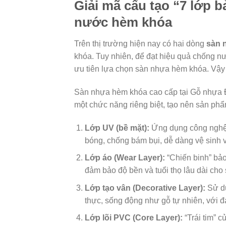
Giải mã cấu tạo “7 lớp 
nước hèm khóa
Trên thị trường hiện nay có hai dòng
sàn 
khóa. Tuy nhiên, để đạt hiệu quả chống n
ưu tiên lựa chọn sàn nhựa hèm khóa. Vậy
Sàn nhựa hèm khóa cao cấp tại Gỗ nhựa 
một chức năng riêng biệt, tạo nên sản ph
Lớp UV (bề mặt):
Ứng dụng công nghệ N
bóng, chống bám bụi, dễ dàng vệ sinh 
Lớp áo (Wear Layer):
“Chiến binh” bảo
đảm bảo độ bền và tuổi thọ lâu dài cho
Lớp tạo vân (Decorative Layer):
Sử dụ
thực, sống động như gỗ tự nhiên, với đa
Lớp lõi PVC (Core Layer):
“Trái tim” 