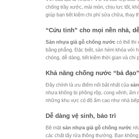
chống trầy xước, mài mòn, chịu lực tốt, k
giúp bạn tiết kiệm chi phí sửa chữa, thay t
“Cứu tinh” cho mọi nền nhà, dễ
Sàn nhựa giả gỗ chống nước
có thể thi
bằng phẳng. Đặc biệt, sàn hèm khóa với hệ
chóng, dễ dàng, tiết kiệm thời gian và chi p
Khả năng chống nước “bá đạo”
Đây chính là ưu điểm nổi bật nhất của
sàn
nhựa không bị phồng rộp, cong vênh, ẩm mố
những khu vực có độ ẩm cao như nhà bếp,
Dễ dàng vệ sinh, bảo trì
Bề mặt
sàn nhựa giả gỗ chống nước
nhẵ
các chất tẩy rửa thông thường. Bạn không 