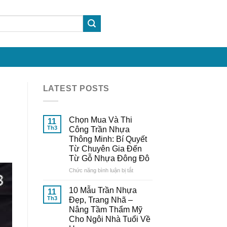
LATEST POSTS
Chọn Mua Và Thi
11
Th3
Công Trần Nhựa
Thông Minh: Bí Quyết
Từ Chuyên Gia Đến
Từ Gỗ Nhựa Đông Đô
ở
Chức năng bình luận bị tắt
Chọn
Mua
10 Mẫu Trần Nhựa
11
Và
Th3
Đẹp, Trang Nhã –
Thi
Nâng Tầm Thẩm Mỹ
Công
Cho Ngôi Nhà Tuổi Về
Trần