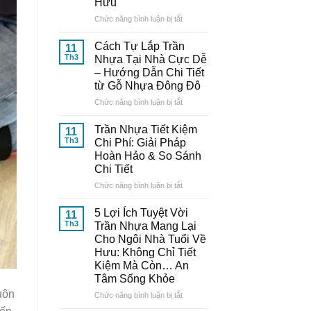
Hưu
Nhựa
Thông
ở
Chức năng bình luận bị tắt
Minh:
10
Bí
Mẫu
Cách Tự Lắp Trần
11
Quyết
Trần
Th3
Nhựa Tại Nhà Cực Dễ
Từ
Nhựa
– Hướng Dẫn Chi Tiết
Chuyên
Đẹp,
từ Gỗ Nhựa Đông Đô
Gia
Trang
Đến
Nhã
ở
Chức năng bình luận bị tắt
Từ
–
Cách
Gỗ
Nâng
Tự
Trần Nhựa Tiết Kiệm
11
Nhựa
Tầm
Lắp
Th3
Chi Phí: Giải Pháp
Đông
Thẩm
Trần
Hoàn Hảo & So Sánh
Đô
Mỹ
Nhựa
Chi Tiết
Cho
Tại
Ngôi
Nhà
ở
Chức năng bình luận bị tắt
Nhà
Cực
Trần
Tuổi
Dễ
Nhựa
5 Lợi Ích Tuyệt Vời
11
Về
–
Tiết
Th3
Trần Nhựa Mang Lại
Hưu
Hướng
Kiệm
Cho Ngôi Nhà Tuổi Về
Dẫn
Chi
Hưu: Không Chỉ Tiết
Chi
Phí:
Kiệm Mà Còn… An
Tiết
Giải
Tâm Sống Khỏe
từ
Pháp
Gỗ
Hoàn
uôn
ở
Chức năng bình luận bị tắt
Nhựa
Hảo
5