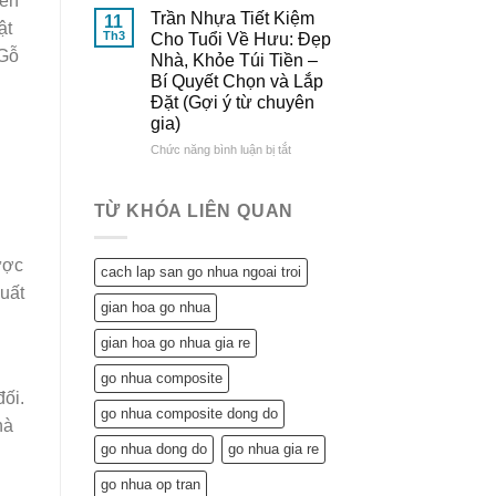
đến
Đông
&
Lợi
Trần Nhựa Tiết Kiệm
11
Đô
So
ật
Ích
Th3
Cho Tuổi Về Hưu: Đẹp
Sánh
Tuyệt
 Gỗ
Nhà, Khỏe Túi Tiền –
Chi
Vời
Bí Quyết Chọn và Lắp
Tiết
Trần
Đặt (Gợi ý từ chuyên
Nhựa
gia)
Mang
Lại
ở
Chức năng bình luận bị tắt
Cho
Trần
Ngôi
Nhựa
Nhà
Tiết
TỪ KHÓA LIÊN QUAN
Tuổi
Kiệm
Về
Cho
Hưu:
Tuổi
được
cach lap san go nhua ngoai troi
Không
Về
uất
Chỉ
Hưu:
gian hoa go nhua
Tiết
Đẹp
Kiệm
Nhà,
gian hoa go nhua gia re
Mà
Khỏe
Còn…
Túi
go nhua composite
An
Tiền
ối.
Tâm
–
go nhua composite dong do
hà
Sống
Bí
Khỏe
go nhua dong do
go nhua gia re
Quyết
Chọn
go nhua op tran
và