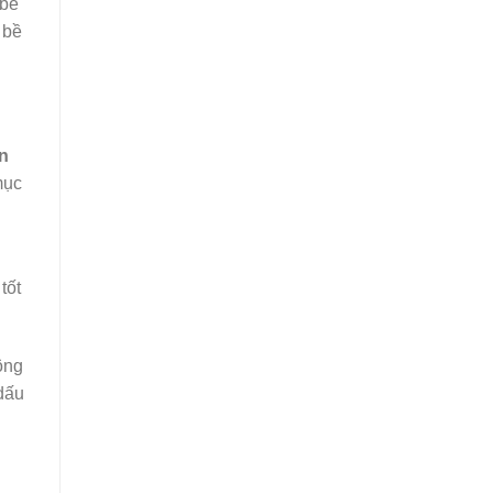
 bề
 bề
n
mục
tốt
ông
 dấu