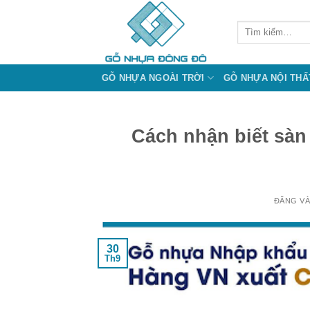
Bỏ
qua
Tìm
kiếm:
nội
dung
GỖ NHỰA NGOÀI TRỜI
GỖ NHỰA NỘI THẤ
Cách nhận biết sàn
ĐĂNG V
30
Th9