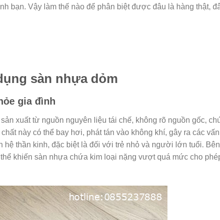
ình bạn. Vậy làm thế nào để phân biệt được đâu là hàng thật, đ
 dụng sàn nhựa dỏm
hỏe gia đình
ản xuất từ nguồn nguyên liệu tái chế, không rõ nguồn gốc, ch
chất này có thể bay hơi, phát tán vào không khí, gây ra các vấn
hệ thần kinh, đặc biệt là đối với trẻ nhỏ và người lớn tuổi. Bên
có thể khiến sàn nhựa chứa kim loại nặng vượt quá mức cho phé