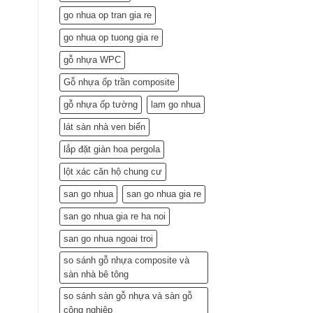
Lắp
go nhua op tran gia re
Đặt
(Gợi
go nhua op tuong gia re
ý
từ
gỗ nhựa WPC
chuyên
gia)
Gỗ nhựa ốp trần composite
gỗ nhựa ốp tường
lam go nhua
lát sàn nhà ven biển
lắp đặt giàn hoa pergola
lột xác căn hộ chung cư
san go nhua
san go nhua gia re
san go nhua gia re ha noi
san go nhua ngoai troi
so sánh gỗ nhựa composite và
sàn nhà bê tông
so sánh sàn gỗ nhựa và sàn gỗ
công nghiệp