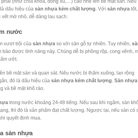
a phải (như chìa khóa, đồng xu,…) cào nhẹ lên bề mặt sàn. Nếu
 là dấu hiệu của
sàn nhựa kém chất lượng
. Với
sàn nhựa
tốt,
 vết mờ nhỏ, dễ dàng lau sạch.
ấm nước
 vượt trội của
sàn nhựa
so với sàn gỗ tự nhiên. Tuy nhiên,
sà
bảo được tính năng này. Chúng dễ bị phồng rộp, cong vênh, 
 ẩm ướt.
 lên bề mặt sàn và quan sát. Nếu nước bị thấm xuống, lan rộng
gắn, đó là dấu hiệu của
sàn nhựa kém chất lượng
.
Sàn nhựa
g và bề mặt khô ráo.
hựa
trong nước khoảng 24-48 tiếng. Nếu sau khi ngâm, sàn kh
dạng, thì đó là sản phẩm đạt chất lượng. Ngược lại, nếu sàn có
khi quyết định mua.
ủa sàn nhựa