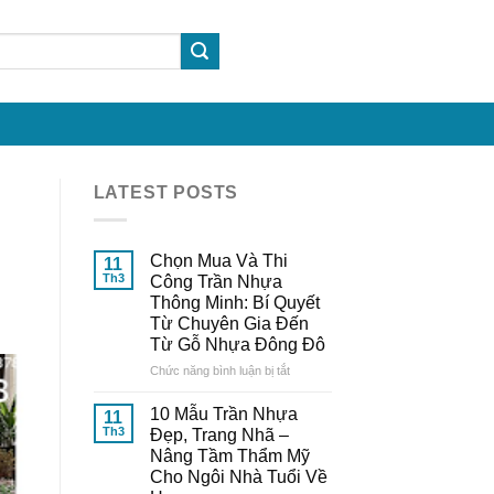
LATEST POSTS
Chọn Mua Và Thi
11
Th3
Công Trần Nhựa
Thông Minh: Bí Quyết
Từ Chuyên Gia Đến
Từ Gỗ Nhựa Đông Đô
ở
Chức năng bình luận bị tắt
Chọn
Mua
10 Mẫu Trần Nhựa
11
Và
Th3
Đẹp, Trang Nhã –
Thi
Nâng Tầm Thẩm Mỹ
Công
Cho Ngôi Nhà Tuổi Về
Trần