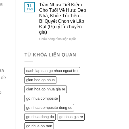
Đông
&
Lợi
âu
Trần Nhựa Tiết Kiệm
11
Đô
So
Ích
Th3
Cho Tuổi Về Hưu: Đẹp
Sánh
Tuyệt
Nhà, Khỏe Túi Tiền –
Chi
Vời
Bí Quyết Chọn và Lắp
Tiết
Trần
Đặt (Gợi ý từ chuyên
Nhựa
gia)
Mang
Lại
ở
Chức năng bình luận bị tắt
Cho
Trần
Ngôi
Nhựa
Nhà
Tiết
TỪ KHÓA LIÊN QUAN
Tuổi
Kiệm
Về
Cho
Hưu:
Tuổi
ứa
cach lap san go nhua ngoai troi
Không
Về
Chỉ
 đề
Hưu:
gian hoa go nhua
Tiết
Đẹp
Kiệm
Nhà,
gian hoa go nhua gia re
Mà
p,
Khỏe
Còn…
Túi
go nhua composite
An
Tiền
Tâm
–
go nhua composite dong do
Sống
Bí
Khỏe
go nhua dong do
go nhua gia re
Quyết
Chọn
go nhua op tran
và