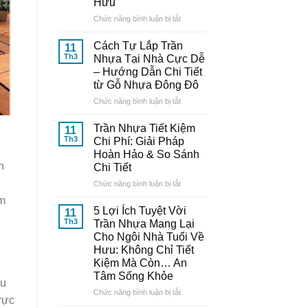
Hưu
Nhựa
Thông
ở
Chức năng bình luận bị tắt
Minh:
10
Bí
Mẫu
Cách Tự Lắp Trần
11
Quyết
Trần
Th3
Nhựa Tại Nhà Cực Dễ
Từ
Nhựa
– Hướng Dẫn Chi Tiết
Chuyên
Đẹp,
từ Gỗ Nhựa Đông Đô
Gia
Trang
Đến
Nhã
ở
Chức năng bình luận bị tắt
Từ
–
Cách
Gỗ
Nâng
Tự
Trần Nhựa Tiết Kiệm
11
Nhựa
Tầm
Lắp
Th3
Chi Phí: Giải Pháp
Đông
Thẩm
Trần
Hoàn Hảo & So Sánh
Đô
Mỹ
Nhựa
n
Chi Tiết
Cho
Tại
Ngôi
Nhà
ở
Chức năng bình luận bị tắt
Nhà
Cực
Trần
àm
Tuổi
Dễ
Nhựa
5 Lợi Ích Tuyệt Vời
11
Về
–
Tiết
Th3
Trần Nhựa Mang Lại
Hưu
Hướng
Kiệm
Cho Ngôi Nhà Tuổi Về
Dẫn
Chi
Hưu: Không Chỉ Tiết
Chi
Phí:
Kiệm Mà Còn… An
Tiết
Giải
Tâm Sống Khỏe
từ
Pháp
ậu
Gỗ
Hoàn
ở
Chức năng bình luận bị tắt
rực
Nhựa
Hảo
5