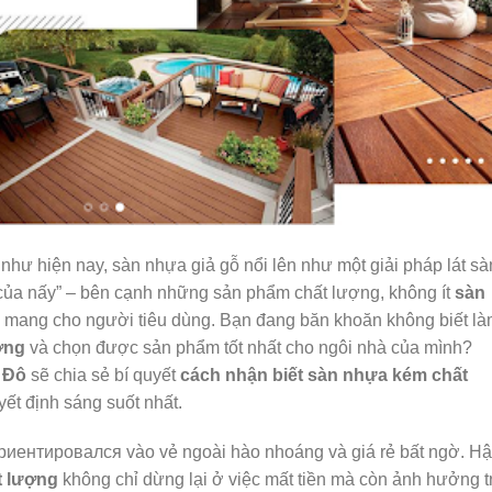
 như hiện nay, sàn nhựa giả gỗ nổi lên như một giải pháp lát sà
o của nấy” – bên cạnh những sản phẩm chất lượng, không ít
sàn
g mang cho người tiêu dùng. Bạn đang băn khoăn không biết l
ợng
và chọn được sản phẩm tốt nhất cho ngôi nhà của mình?
 Đô
sẽ chia sẻ bí quyết
cách nhận biết sàn nhựa kém chất
yết định sáng suốt nhất.
ориентировался vào vẻ ngoài hào nhoáng và giá rẻ bất ngờ. H
t lượng
không chỉ dừng lại ở việc mất tiền mà còn ảnh hưởng t