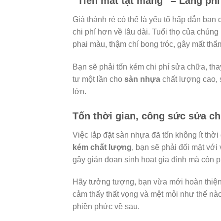
“Tiền mất tật mang” – Lãng phí
Giá thành rẻ có thể là yếu tố hấp dẫn ban
chi phí hơn về lâu dài. Tuổi thọ của chúng
phai màu, thậm chí bong tróc, gây mất thẩm
Bạn sẽ phải tốn kém chi phí sửa chữa, thay
tư một lần cho
sàn nhựa
chất lượng cao,
lớn.
Tốn thời gian, công sức sửa ch
Việc lắp đặt sàn nhựa đã tốn không ít th
kém chất lượng
, bạn sẽ phải đối mặt với
gây gián đoạn sinh hoạt gia đình mà còn p
Hãy tưởng tượng, bạn vừa mới hoàn thiện
cảm thấy thất vọng và mệt mỏi như thế nào
phiền phức về sau.