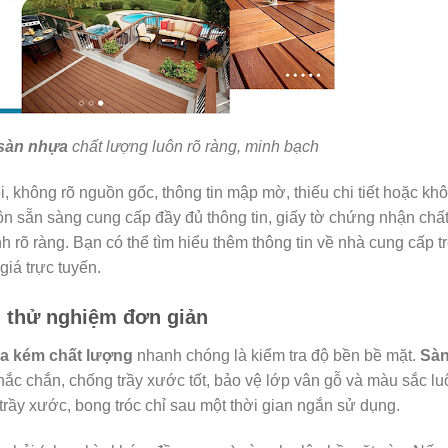
sàn nhựa
chất lượng luôn rõ ràng, minh bạch
, không rõ nguồn gốc, thông tin mập mờ, thiếu chi tiết hoặc kh
ôn sẵn sàng cung cấp đầy đủ thông tin, giấy tờ chứng nhận chấ
rõ ràng. Bạn có thể tìm hiểu thêm thông tin về nhà cung cấp t
iá trực tuyến.
g thử nghiệm đơn giản
ựa kém chất lượng
nhanh chóng là kiểm tra độ bền bề mặt.
Sà
ắc chắn, chống trầy xước tốt, bảo vệ lớp vân gỗ và màu sắc lu
trầy xước, bong tróc chỉ sau một thời gian ngắn sử dụng.