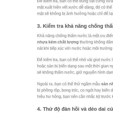
Để kiểm tra, bạn có thể dùng vật cứng vừ
mặt xuất hiện vết xước dễ dàng, đó có thể
mặt sẽ không bị ảnh hưởng hoặc chỉ để lại
3. Kiểm tra khả năng chống th
Khả năng chống thấm nước là một ưu điểm
nhựa kém chất lượng
thường không đảm 
nát khi tiếp xúc với nước hoặc môi trường
Để kiểm tra, bạn có thể nhỏ vài giọt nước
hoặc sàn bị biến dạng sau một thời gian n
sẽ không thấm nước, giữ nguyên hình dạn
Ngoài ra, bạn có thể thử ngâm mẫu
sàn n
bị phồng rộp, bong tróc, co ngót hay biến 
hiệu hư hỏng, bạn nên cân nhắc kỹ trước 
4. Thử độ đàn hồi và dẻo dai c