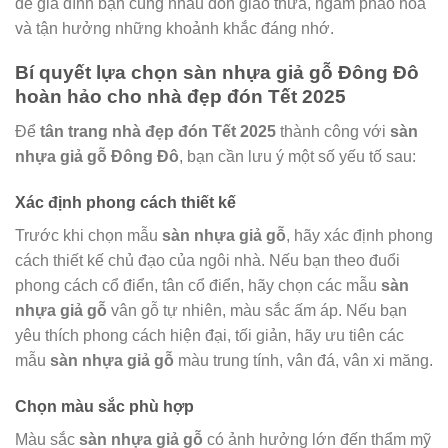
để gia đình bạn cùng nhau đón giao thừa, ngắm pháo hoa
và tận hưởng những khoảnh khắc đáng nhớ.
Bí quyết lựa chọn sàn nhựa giả gỗ Đông Đô
hoàn hảo cho nhà đẹp đón Tết 2025
Để
tân trang nhà đẹp đón Tết 2025
thành công với
sàn
nhựa giả gỗ Đông Đô
, bạn cần lưu ý một số yếu tố sau:
Xác định phong cách thiết kế
Trước khi chọn mẫu
sàn nhựa giả gỗ
, hãy xác định phong
cách thiết kế chủ đạo của ngôi nhà. Nếu bạn theo đuổi
phong cách cổ điển, tân cổ điển, hãy chọn các mẫu
sàn
nhựa giả gỗ
vân gỗ tự nhiên, màu sắc ấm áp. Nếu bạn
yêu thích phong cách hiện đại, tối giản, hãy ưu tiên các
mẫu
sàn nhựa giả gỗ
màu trung tính, vân đá, vân xi măng.
Chọn màu sắc phù hợp
Màu sắc
sàn nhựa giả gỗ
có ảnh hưởng lớn đến thẩm mỹ