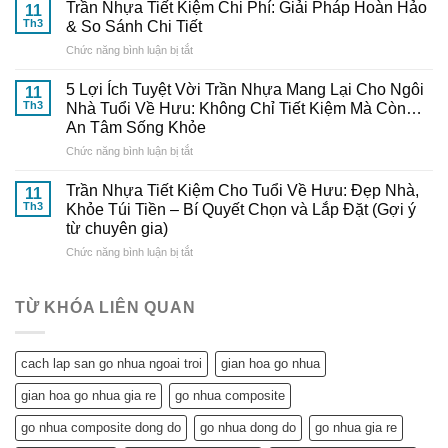
Tự
Nhã
Trần Nhựa Tiết Kiệm Chi Phí: Giải Pháp Hoàn Hảo
Từ
11
Lắp
–
Th3
& So Sánh Chi Tiết
Chuyên
Trần
Nâng
Gia
ở
Chức năng bình luận bị tắt
Nhựa
Tầm
Đến
Trần
Tại
Thẩm
Từ
Nhựa
Nhà
5 Lợi Ích Tuyệt Vời Trần Nhựa Mang Lại Cho Ngôi
Mỹ
11
Gỗ
Tiết
Cực
Th3
Nhà Tuổi Về Hưu: Không Chỉ Tiết Kiệm Mà Còn…
Cho
Nhựa
Kiệm
Dễ
Ngôi
An Tâm Sống Khỏe
Đông
Chi
–
Nhà
Đô
ở
Chức năng bình luận bị tắt
Phí:
Hướng
Tuổi
5
Giải
Dẫn
Về
Lợi
Pháp
Trần Nhựa Tiết Kiệm Cho Tuổi Về Hưu: Đẹp Nhà,
Chi
11
Hưu
Ích
Hoàn
Tiết
Th3
Khỏe Túi Tiền – Bí Quyết Chọn và Lắp Đặt (Gợi ý
Tuyệt
Hảo
từ
từ chuyên gia)
Vời
&
Gỗ
ở
Chức năng bình luận bị tắt
Trần
So
Nhựa
Trần
Nhựa
Sánh
Đông
Nhựa
Mang
Chi
Đô
Tiết
Lại
Tiết
TỪ KHÓA LIÊN QUAN
Kiệm
Cho
Cho
Ngôi
Tuổi
Nhà
cach lap san go nhua ngoai troi
gian hoa go nhua
Về
Tuổi
Hưu:
Về
gian hoa go nhua gia re
go nhua composite
Đẹp
Hưu:
Nhà,
Không
go nhua composite dong do
go nhua dong do
go nhua gia re
Khỏe
Chỉ