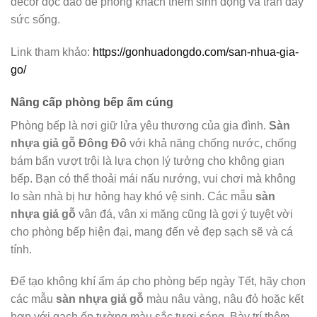
decor độc đáo để phòng khách thêm sinh động và tràn đầy
sức sống.
Link tham khảo:
https://gonhuadongdo.com/san-nhua-gia-
go/
Nâng cấp phòng bếp ấm cúng
Phòng bếp là nơi giữ lửa yêu thương của gia đình.
Sàn
nhựa giả gỗ Đông Đô
với khả năng chống nước, chống
bám bẩn vượt trội là lựa chọn lý tưởng cho không gian
bếp. Bạn có thể thoải mái nấu nướng, vui chơi mà không
lo sàn nhà bị hư hỏng hay khó vệ sinh. Các mẫu
sàn
nhựa giả gỗ
vân đá, vân xi măng cũng là gợi ý tuyệt vời
cho phòng bếp hiện đại, mang đến vẻ đẹp sạch sẽ và cá
tính.
Để tạo không khí ấm áp cho phòng bếp ngày Tết, hãy chọn
các mẫu
sàn nhựa giả gỗ
màu nâu vàng, nâu đỏ hoặc kết
hợp với gạch ốp tường màu sắc tươi sáng. Bày trí thêm