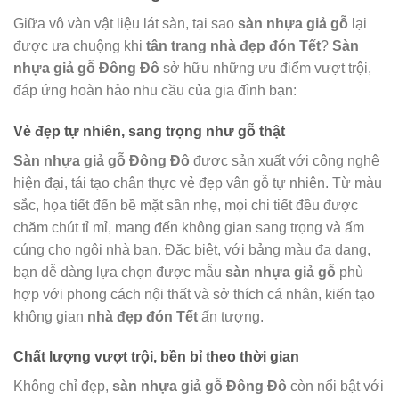
Giữa vô vàn vật liệu lát sàn, tại sao
sàn nhựa giả gỗ
lại
được ưa chuộng khi
tân trang nhà đẹp đón Tết
?
Sàn
nhựa giả gỗ Đông Đô
sở hữu những ưu điểm vượt trội,
đáp ứng hoàn hảo nhu cầu của gia đình bạn:
Vẻ đẹp tự nhiên, sang trọng như gỗ thật
Sàn nhựa giả gỗ Đông Đô
được sản xuất với công nghệ
hiện đại, tái tạo chân thực vẻ đẹp vân gỗ tự nhiên. Từ màu
sắc, họa tiết đến bề mặt sần nhẹ, mọi chi tiết đều được
chăm chút tỉ mỉ, mang đến không gian sang trọng và ấm
cúng cho ngôi nhà bạn. Đặc biệt, với bảng màu đa dạng,
bạn dễ dàng lựa chọn được mẫu
sàn nhựa giả gỗ
phù
hợp với phong cách nội thất và sở thích cá nhân, kiến tạo
không gian
nhà đẹp đón Tết
ấn tượng.
Chất lượng vượt trội, bền bỉ theo thời gian
Không chỉ đẹp,
sàn nhựa giả gỗ Đông Đô
còn nổi bật với