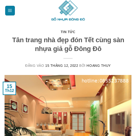
Bỏ
qua
nội
dung
TIN TỨC
Tân trang nhà đẹp đón Tết cùng sàn
nhựa giả gỗ Đông Đô
ĐĂNG VÀO
15 THÁNG 12, 2022
BỞI
HOANG THUY
15
Th12