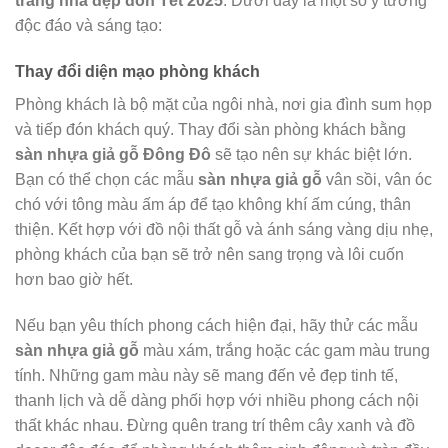
trang nhà đẹp đón Tết 2025
. Dưới đây là một số ý tưởng
độc đáo và sáng tạo:
Thay đổi diện mạo phòng khách
Phòng khách là bộ mặt của ngôi nhà, nơi gia đình sum họp
và tiếp đón khách quý. Thay đổi sàn phòng khách bằng
sàn nhựa giả gỗ Đông Đô
sẽ tạo nên sự khác biệt lớn.
Bạn có thể chọn các mẫu
sàn nhựa giả gỗ
vân sồi, vân óc
chó với tông màu ấm áp để tạo không khí ấm cúng, thân
thiện. Kết hợp với đồ nội thất gỗ và ánh sáng vàng dịu nhẹ,
phòng khách của bạn sẽ trở nên sang trọng và lôi cuốn
hơn bao giờ hết.
Nếu bạn yêu thích phong cách hiện đại, hãy thử các mẫu
sàn nhựa giả gỗ
màu xám, trắng hoặc các gam màu trung
tính. Những gam màu này sẽ mang đến vẻ đẹp tinh tế,
thanh lịch và dễ dàng phối hợp với nhiều phong cách nội
thất khác nhau. Đừng quên trang trí thêm cây xanh và đồ