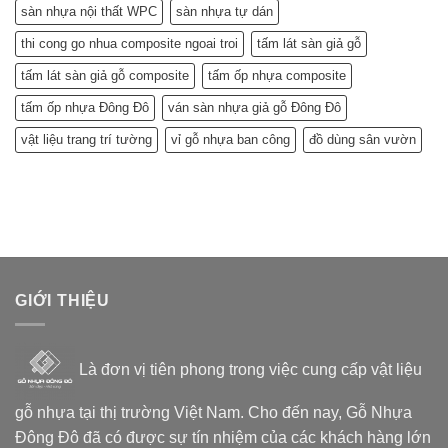
sàn nhựa nội thất WPC
sàn nhựa tự dán
thi cong go nhua composite ngoai troi
tấm lát sàn giả gỗ
tấm lát sàn giả gỗ composite
tấm ốp nhựa composite
tấm ốp nhựa Đông Đô
ván sàn nhựa giả gỗ Đông Đô
vật liệu trang trí tường
vỉ gỗ nhựa ban công
đồ dùng sân vườn
GIỚI THIỆU
Là đơn vị tiên phong trong việc cung cấp vật liệu
gỗ nhựa tại thị trường Việt Nam. Cho đến nay, Gỗ Nhựa
Đông Đô đã có được sự tín nhiệm của các khách hàng lớn