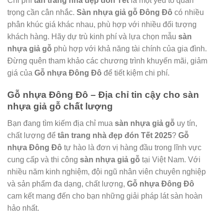
Chi phí
tân trang nhà đẹp đón Tết
là một yếu tố quan
trọng cần cân nhắc.
Sàn nhựa giả gỗ Đông Đô
có nhiều
phân khúc giá khác nhau, phù hợp với nhiều đối tượng
khách hàng. Hãy dự trù kinh phí và lựa chọn mẫu
sàn
nhựa giả gỗ
phù hợp với khả năng tài chính của gia đình.
Đừng quên tham khảo các chương trình khuyến mãi, giảm
giá của
Gỗ nhựa Đông Đô
để tiết kiệm chi phí.
Gỗ nhựa Đông Đô – Địa chỉ tin cậy cho sàn
nhựa giả gỗ chất lượng
Bạn đang tìm kiếm địa chỉ mua
sàn nhựa giả gỗ
uy tín,
chất lượng để
tân trang nhà đẹp đón Tết 2025
?
Gỗ
nhựa Đông Đô
tự hào là đơn vị hàng đầu trong lĩnh vực
cung cấp và thi công
sàn nhựa giả gỗ
tại Việt Nam. Với
nhiều năm kinh nghiệm, đội ngũ nhân viên chuyên nghiệp
và sản phẩm đa dạng, chất lượng,
Gỗ nhựa Đông Đô
cam kết mang đến cho bạn những giải pháp lát sàn hoàn
hảo nhất.