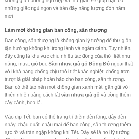
không gian phòng ngủ đẹp và thư giãn sẽ giúp bạn có
những giấc ngủ ngon và tràn đầy năng lượng đón năm
mới.
Làm mới không gian ban công, sân thượng
Ban công, sân thượng là không gian lý tưởng để thư giãn,
tận hưởng không khí trong lành và ngắm cảnh. Tuy nhiên,
đây cũng là khu vực chịu nhiều tác động của thời tiết như
nắng, mưa, gió bụi.
Sàn nhựa giả gỗ Đông Đô
ngoại thất
với khả năng chống chịu thời tiết khắc nghiệt, chống trơn
trượt là giải pháp hoàn hảo cho ban công, sân thượng.
Bạn có thể tạo nên một không gian xanh mát, gần gũi với
thiên nhiên bằng cách lát
sàn nhựa giả gỗ
và trồng thêm
cây cảnh, hoa lá.
Vào dịp Tết, bạn có thể trang trí thêm đèn lồng, dây đèn
nháy, chậu quất, chậu mai để ban công, sân thượng thêm
rực rỡ và tràn ngập không khí Tết. Đây sẽ là nơi lý tưởng