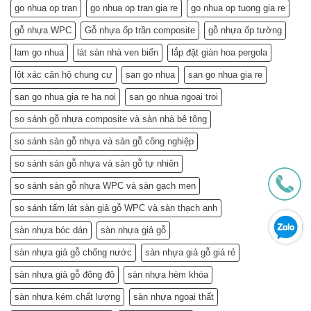
Túi
Tiết
go nhua op tran
go nhua op tran gia re
go nhua op tuong gia re
Tiền
Kiệm
–
gỗ nhựa WPC
Gỗ nhựa ốp trần composite
gỗ nhựa ốp tường
Mà
Bí
Còn…
lam go nhua
lát sàn nhà ven biển
lắp đặt giàn hoa pergola
Quyết
An
Chọn
Tâm
lột xác căn hộ chung cư
san go nhua
san go nhua gia re
và
Sống
Lắp
Khỏe
san go nhua gia re ha noi
san go nhua ngoai troi
Đặt
(Gợi
so sánh gỗ nhựa composite và sàn nhà bê tông
ý
từ
so sánh sàn gỗ nhựa và sàn gỗ công nghiệp
chuyên
gia)
so sánh sàn gỗ nhựa và sàn gỗ tự nhiên
so sánh sàn gỗ nhựa WPC và sàn gạch men
so sánh tấm lát sàn giả gỗ WPC và sàn thạch anh
sàn nhựa bóc dán
sàn nhựa giả gỗ
sàn nhựa giả gỗ chống nước
sàn nhựa giả gỗ giá rẻ
sàn nhựa giả gỗ đông đô
sàn nhựa hèm khóa
sàn nhựa kém chất lượng
sàn nhựa ngoại thất