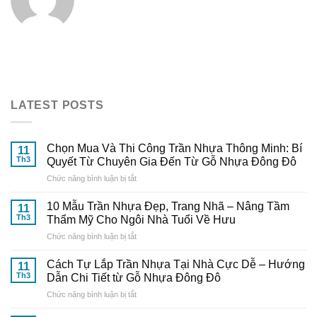
LATEST POSTS
Chọn Mua Và Thi Công Trần Nhựa Thông Minh: Bí
11
Th3
Quyết Từ Chuyên Gia Đến Từ Gỗ Nhựa Đông Đô
ở
Chức năng bình luận bị tắt
Chọn
Mua
10 Mẫu Trần Nhựa Đẹp, Trang Nhã – Nâng Tầm
11
Và
Th3
Thẩm Mỹ Cho Ngôi Nhà Tuổi Về Hưu
Thi
ở
Chức năng bình luận bị tắt
Công
10
Trần
Mẫu
Nhựa
Cách Tự Lắp Trần Nhựa Tại Nhà Cực Dễ – Hướng
11
Trần
Thông
Th3
Dẫn Chi Tiết từ Gỗ Nhựa Đông Đô
Nhựa
Minh:
ở
Chức năng bình luận bị tắt
Đẹp,
Bí
Cách
Trang
Quyết