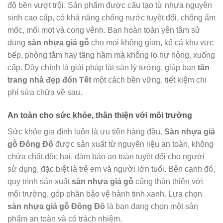
độ bền vượt trội. Sản phẩm được cấu tạo từ nhựa nguyên
sinh cao cấp, có khả năng chống nước tuyệt đối, chống ẩm
mốc, mối mọt và cong vênh. Bạn hoàn toàn yên tâm sử
dụng
sàn nhựa giả gỗ
cho mọi không gian, kể cả khu vực
bếp, phòng tắm hay tầng hầm mà không lo hư hỏng, xuống
cấp. Đây chính là giải pháp lát sàn lý tưởng, giúp bạn
tân
trang nhà đẹp đón Tết
một cách bền vững, tiết kiệm chi
phí sửa chữa về sau.
An toàn cho sức khỏe, thân thiện với môi trường
Sức khỏe gia đình luôn là ưu tiên hàng đầu.
Sàn nhựa giả
gỗ Đông Đô
được sản xuất từ nguyên liệu an toàn, không
chứa chất độc hại, đảm bảo an toàn tuyệt đối cho người
sử dụng, đặc biệt là trẻ em và người lớn tuổi. Bên cạnh đó,
quy trình sản xuất
sàn nhựa giả gỗ
cũng thân thiện với
môi trường, góp phần bảo vệ hành tinh xanh. Lựa chọn
sàn nhựa giả gỗ Đông Đô
là bạn đang chọn một sản
phẩm an toàn và có trách nhiệm.