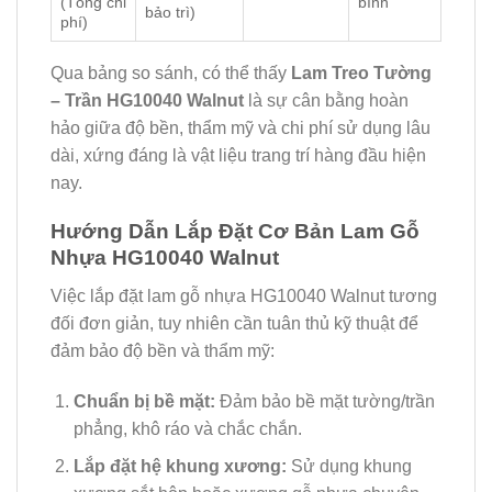
(Tổng chi
bình
bảo trì)
phí)
Qua bảng so sánh, có thể thấy
Lam Treo Tường
– Trần HG10040 Walnut
là sự cân bằng hoàn
hảo giữa độ bền, thẩm mỹ và chi phí sử dụng lâu
dài, xứng đáng là vật liệu trang trí hàng đầu hiện
nay.
Hướng Dẫn Lắp Đặt Cơ Bản Lam Gỗ
Nhựa HG10040 Walnut
Việc lắp đặt lam gỗ nhựa HG10040 Walnut tương
đối đơn giản, tuy nhiên cần tuân thủ kỹ thuật để
đảm bảo độ bền và thẩm mỹ:
Chuẩn bị bề mặt:
Đảm bảo bề mặt tường/trần
phẳng, khô ráo và chắc chắn.
Lắp đặt hệ khung xương:
Sử dụng khung