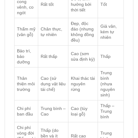
cong
Rất tốt
hưởng bởi
Tốt
vênh, co
thời tiết
ngót
Đẹp, độc
Giả vân,
Thẩm mỹ
Chân thực,
đáo (nhưng
kém tự
(vân gỗ)
tự nhiên
không đồng
nhiên
đều)
Bảo trì,
Cao (sơn
bảo
Rất thấp
Thấp
sửa định kỳ)
dưỡng
Trung
Thân
Cao (sử
Khai thác tài
bình
thiện môi
dụng vật liệu
nguyên
(nhựa
trường
tái chế)
rừng
nguyên
sinh)
Thấp –
Chi phí
Trung bình –
Cao (tùy
Trung
ban đầu
Cao
loại gỗ)
bình
Chi phí
Thấp (do
vòng đời
Trung
bền và ít
Rất cao