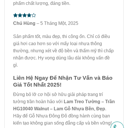
phẩm chất lượng, đáng tiền.
4
trên 5
Chú Hùng
– 5 Tháng Một, 2025
sao
Sản phẩm tốt, màu đẹp, thi công ổn. Chỉ có điều
giá hơi cao hơn so với mấy loại nhựa thông
thường, nhưng xét về độ bền và thẩm mỹ thì chấp
nhận được. Hy vọng dùng lâu dài không vấn đề
gì.
Liên Hệ Ngay Để Nhận Tư Vấn và Báo
Giá Tốt Nhất 2025!
Đừng bỏ lỡ cơ hội sở hữu giải pháp trang trí
tường trần hoàn hảo với
Lam Treo Tường – Trần
HG10040 Walnut – Lam Gỗ Nhựa Bền, Đẹp
.
Hãy để Gỗ Nhựa Đông Đô đồng hành cùng bạn
kiến tạo không gian sống đẳng cấp và bền vững!