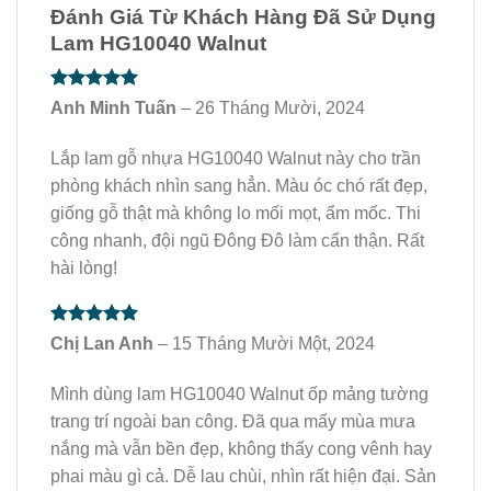
Đánh Giá Từ Khách Hàng Đã Sử Dụng
Lam HG10040 Walnut
5
trên 5
Anh Minh Tuấn
– 26 Tháng Mười, 2024
sao
Lắp lam gỗ nhựa HG10040 Walnut này cho trần
phòng khách nhìn sang hẳn. Màu óc chó rất đẹp,
giống gỗ thật mà không lo mối mọt, ẩm mốc. Thi
công nhanh, đội ngũ Đông Đô làm cẩn thận. Rất
hài lòng!
5
trên 5
Chị Lan Anh
– 15 Tháng Mười Một, 2024
sao
Mình dùng lam HG10040 Walnut ốp mảng tường
trang trí ngoài ban công. Đã qua mấy mùa mưa
nắng mà vẫn bền đẹp, không thấy cong vênh hay
phai màu gì cả. Dễ lau chùi, nhìn rất hiện đại. Sản