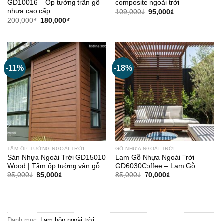
GD10016 – Ốp tường trần gỗ
composite ngoài trời
nhựa cao cấp
Giá
Giá
109,000
₫
95,000
₫
gốc
hiện
Giá
Giá
200,000
₫
180,000
₫
là:
tại
gốc
hiện
109,000₫.
là:
là:
tại
95,000₫.
200,000₫.
là:
180,000₫.
-11%
-18%
TẤM ỐP TƯỜNG NGOÀI TRỜI
GỖ NHỰA NGOÀI TRỜI
Sàn Nhựa Ngoài Trời GD15010
Lam Gỗ Nhựa Ngoài Trời
Wood | Tấm ốp tường vân gỗ
GD6030Coffee – Lam Gỗ
Giá
Giá
Giá
Giá
95,000
₫
85,000
₫
85,000
₫
70,000
₫
gốc
hiện
gốc
hiện
là:
tại
là:
tại
95,000₫.
là:
85,000₫.
là:
85,000₫.
70,000₫.
Danh mục:
Lam hộp ngoài trời