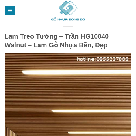
Bỏ
qua
nội
dung
Lam Treo Tường – Trần HG10040
Walnut – Lam Gỗ Nhựa Bền, Đẹp