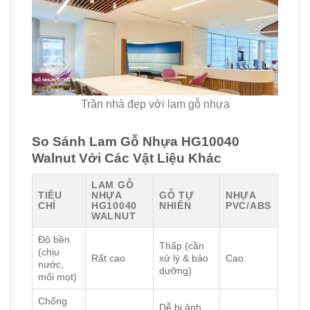
Trần nhà đẹp với lam gỗ nhựa
So Sánh Lam Gỗ Nhựa HG10040
Walnut Với Các Vật Liệu Khác
LAM GỖ
TIÊU
NHỰA
GỖ TỰ
NHỰA
CHÍ
HG10040
NHIÊN
PVC/ABS
WALNUT
Độ bền
Thấp (cần
(chịu
Rất cao
xử lý & bảo
Cao
nước,
dưỡng)
mối mọt)
Chống
Dễ bị ảnh