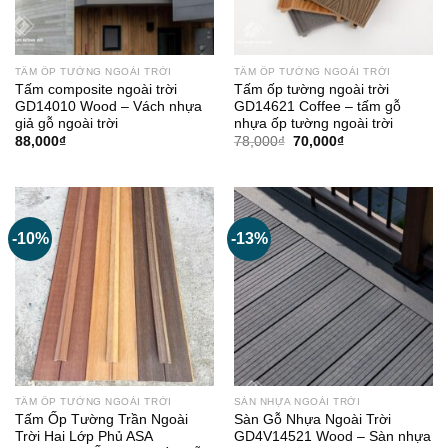
TẤM ỐP TƯỜNG NGOÀI TRỜI
TẤM ỐP TƯỜNG NGOÀI TRỜI
Tấm composite ngoài trời
Tấm ốp tường ngoài trời
GD14010 Wood – Vách nhựa
GD14621 Coffee – tấm gỗ
giả gỗ ngoài trời
nhựa ốp tường ngoài trời
Giá
Giá
88,000
₫
78,000
₫
70,000
₫
gốc
hiện
là:
tại
78,000₫.
là:
70,000₫.
-10%
-13%
TẤM ỐP TƯỜNG NGOÀI TRỜI
SÀN NHỰA NGOÀI TRỜI
Tấm Ốp Tường Trần Ngoài
Sàn Gỗ Nhựa Ngoài Trời
Trời Hai Lớp Phủ ASA
GD4V14521 Wood – Sàn nhựa