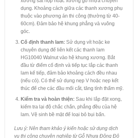
xương sắt hộp hoặc xương gỗ nhựa chuyên
dụng. Khoảng cách giữa các thanh xương phụ
thuộc vào phương án thi công (thường từ 40-
60cm). Đảm bảo hệ khung phẳng và vuông
góc.
Cố định thanh lam:
Sử dụng vít hoặc ke
chuyên dụng để liên kết các thanh lam
HG10040 Walnut vào hệ khung xương. Bắt
đầu từ điểm cố định và tiếp tục lắp các thanh
lam kế tiếp, đảm bảo khoảng cách đều nhau
(nếu có). Có thể sử dụng nẹp V hoặc nẹp kết
thúc để che các đầu mối cắt, tăng tính thẩm mỹ.
Kiểm tra và hoàn thiện:
Sau khi lắp đặt xong,
kiểm tra lại độ chắc chắn, phẳng đều của hệ
lam. Vệ sinh bề mặt để loại bỏ bụi bẩn.
Lưu ý: Nên tham khảo ý kiến hoặc sử dụng dịch
vụ thi công chuyên nghiệp từ Gỗ Nhựa Đông Đô