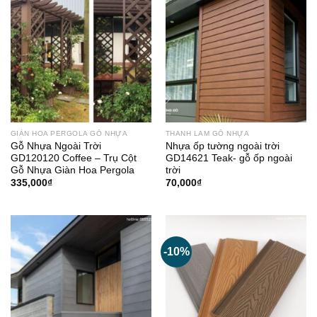
GIÀN HOA PERGOLA GỖ NHỰA
THANH LAM GỖ NHỰA
Gỗ Nhựa Ngoài Trời
Nhựa ốp tường ngoài trời
GD120120 Coffee – Trụ Cột
GD14621 Teak- gỗ ốp ngoài
Gỗ Nhựa Giàn Hoa Pergola
trời
335,000
₫
70,000
₫
-10%