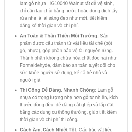
lam gỗ nhựa HG10040 Walnut rất dễ vệ sinh,
chỉ cần lau chùi bằng nước hoặc dung dịch tẩy
rửa nhẹ là lại sáng đẹp như mới, tiết kiệm
đáng kể thời gian và chi phí.
An Toàn & Thân Thiện Môi Trường:
Sản
phẩm được cấu thành từ vật liệu tái chế (bột
gỗ, nhựa), góp phần bảo vệ tài nguyên rừng.
Thành phần không chứa hóa chất độc hại như
Formaldehyde, đảm bảo an toàn tuyệt đối cho
sức khỏe người sử dụng, kể cả trẻ nhỏ và
người già.
Thi Công Dễ Dàng, Nhanh Chóng:
Lam gỗ
nhựa có trọng lượng nhẹ hơn gỗ tự nhiên, kích
thước đồng đều, dễ dàng cắt ghép và lắp đặt
bằng các dụng cụ thông thường, giúp tiết kiệm
thời gian và chi phí thi công.
Cách Âm, Cách Nhiệt Tốt:
Cấu trúc vật liệu